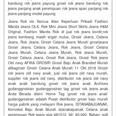
bandung rok jeans payung grosir rok jeans bandung rok
jeans panjang anak perempuan rok jeans span panjang rok
jeans panjang model payung
Jeans Rok olx Semua iklan Keperluan Pribadi Fashion
Wanita Jeans OLX. Rok Mini Jeans Short Skirts Jeans H&M
Original. Fashion Wanita Rok di jual rok jeans bordir,rok
jeans kembang masih sngat mulus. Grosir Jeans, Celana
Jeans, Rok Jeans, Grosir Celana Jeans Murah grosirjeans
Grosir Jeans, Celana Jeans, Rok Jeans, Grosir Celana
Jeans Murah, Celana Jeans Murah, Rok Jeans Murah,
Grosir Celana Jeans, Grosir Rok Jeans, Grosir Rok jeans
Old navy AFIKA GROSIR Grosir Baju Anak Branded Murah
afikagrosir Grosir Celana Anak Murah 11 Okt 2018 Grosir
rok jeans old navy anak, jual rok jeans old navy murah,
supplier rok jeans old navy, distributor rok jeans old navy
anak anak bandung grosir rok jeans anak Archives
gudanggrosiran gudanggrosiran tag grosir rok jeans anak
Anda Berada disini: Home Tag 'grosir rok jeans anak'
gudanggrosiran adalah Pusat distributor grosir baju murah
harga pabrik yang melayani Rok jeans, ISTANABAJUANAK,
Konveksi Baju Anak Murah istanabajuanak Celana anak
perempuan Rok jeans size 681012. Idr: 60.000. Bahan: soft