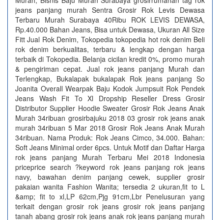
Murah, Bisnis Baju Murah Surabaya grosirrumahan tag rok
jeans panjang murah Sentra Grosir Rok Levis Dewasa
Terbaru Murah Surabaya 40Ribu ROK LEVIS DEWASA,
Rp.40.000 Bahan Jeans, Bisa untuk Dewasa, Ukuran All Size
Fitt Jual Rok Denim, Tokopedia tokopedia hot rok denim Beli
rok denim berkualitas, terbaru & lengkap dengan harga
terbaik di Tokopedia. Belanja cicilan kredit 0%, promo murah
& pengiriman cepat. Jual rok jeans panjang Murah dan
Terlengkap, Bukalapak bukalapak Rok jeans panjang So
Joanita Overall Wearpak Baju Kodok Jumpsuit Rok Pendek
Jeans Wash Fit To Xl Dropship Reseller Dress Grosir
Distributor Supplier Hoodie Sweater Grosir Rok Jeans Anak
Murah 34ribuan grosirbajuku 2018 03 grosir rok jeans anak
murah 34ribuan 5 Mar 2018 Grosir Rok Jeans Anak Murah
34ribuan. Nama Produk: Rok Jeans Cimco, 34.000. Bahan:
Soft Jeans Minimal order 6pcs. Untuk Motif dan Daftar Harga
rok jeans panjang Murah Terbaru Mei 2018 Indonesia
priceprice search ?keyword rok jeans panjang rok jeans
navy, bawahan denim panjang cewek, supplier grosir
pakaian wanita Fashion Wanita; tersedia 2 ukuran,fit to L
&amp; fit to xl,LP 62cm,Pjg 91cm,Lbr Penelusuran yang
terkait dengan grosir rok jeans grosir rok jeans panjang
tanah abang grosir rok jeans anak rok jeans panjang murah