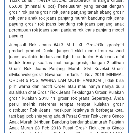
Tidak Luntur. HANYA DIJUAL GROSIRAN !!! harga Grosir:
85.000 (minimal 6 pcs) Penelusuran yang terkait dengan
grosir rok jeans grosir rok jeans panjang tanah abang grosir
rok jeans anak rok jeans panjang murah bandung rok jeans
payung grosir rok jeans bandung rok jeans panjang anak
perempuan rok jeans span panjang rok jeans panjang model
payung
Jumpsuit Rok Jeans #413 M L XL GrosirGirl grosirgirl
product product Denim jumpsuit skirt made from washed
jeans, available in dark and light blue denim. Rok jeans mini
kodok trendy, kualitas mal harga grosir, dengan 2 pilihan
Grosir Rok Jeans Panjang Murah Silvi Koveksi Grosir
silvikonveksigrosir Bawahan Terlaris 1 Nov 2018 MINIMAL
ORDER 5 PCS, WARNA DAN MOTIF RANDOM (Tidak bisa
pilih warna dan motif) Order atau mau nanya nanya dulu
sialahkan chat Grosir Rok Jeans Pekalongan Grosir, Kulakan
grosir kulakan 2018 11 grosir rok jeans Sepertinya Anda
perlu melirik referensi tempat tempat kulakan grosir
distributor Rok Jeans, meskipun letaknya di berbagai kota,
tapi bagi pebisnis yang ada di Pusat Grosir Rok Jeans Cimco
Anak Murah 34ribuan Bandung bandungbajumurah Pakaian
Anak Murah 23 Feb 2018 Pusat Grosir Rok Jeans Cimco