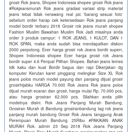
grosir Rok jeans, Shopee Indonesia shopee grosir Rok jeans
#Rokjeansmurah Rok jeans gradasi variasi strip material
jeans tebal tidak nerawang real pic 'barang sesuai foto'
sebelum order harap cek ketersediaan Rok jeans panjang
model bordir terbaru 2018 Grosir rok jeans murah shopee
Fashion Muslim Bawahan Muslim Rok Jadi misalnya anda
order 3 produk campur: 1 ROK JEANS, 1 KULOT, DAN 1
ROK SPAN, maka anda sudah bisa mendapatkan diskon
2000 perpotong. Ecer harga grosir rok Jeans bordir superr,
Shopee Indonesia shopee Ecer harga grosir rok Jeans
bordir super 4.6 Penjual Pilihan Shopee. Bahan jeans lemes
tdk kaku dan kuat Bordir bagus dan rapi Dikerjakan dg
komputer Kerutan karet pinggang melingkar Size XL Rok
jeans polos murah model payung dan panjang dijual grosir
grosirhijabku HARGA 70.000 Rok Jeans Rok jeans polos
dijual murah ecaran dan grosir, harga mulai Rp. 70.000 pcs,
atau harga grosiran 62.000 pcs. Silahkan anda pilih
modelnya disini. Rok Jeans Panjang Murah Bandung,
Grosiran Murah di Bandung grosiranbandung tag rok jeans
panjang murah bandung Grosir Rok Jeans tanggung Anak
Perempuan Murah Bandung 25Ribu #PAKAIAN ANAK
MURAH Rok. admin 23 Sep 2018 Rok Jeans Panjang