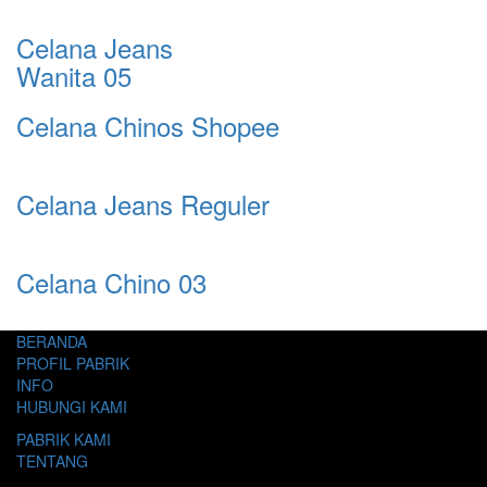
Celana Jeans
Wanita 05
Celana Chinos Shopee
Celana Jeans Reguler
Celana Chino 03
BERANDA
PROFIL PABRIK
INFO
HUBUNGI KAMI
PABRIK KAMI
TENTANG