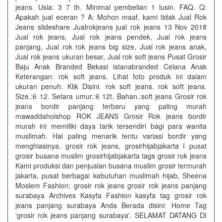
jeans. Usia: 3 7 th. Minimal pembelian 1 lusin. FAQ. Q:
Apakah jual eceran ? A: Mohon maaf, kami tidak Jual Rok
Jeans slideshare Jualrokjeans jual rok jeans 13 Nov 2018
Jual rok jeans, Jual rok jeans pendek, Jual rok jeans
panjang, Jual rok rok jeans big size, Jual rok jeans anak,
Jual rok jeans ukuran besar, Jual rok soft jeans Pusat Grosir
Baju Anak Branded Bekasi istanabranded Celana Anak
Keterangan: rok soft jeans. Lihat foto produk ini dalam
ukuran penuh: Klik Disini. rok soft jeans. rok soft jeans.
Size.:6 12. Setara umur.:6 12t. Bahan.:soft jeans Grosir rok
jeans bordir panjang terbaru yang paling murah
mawaddaholshop ROK JEANS Grosir Rok jeans bordir
murah ini memiliki daya tarik tersendiri bagi para wanita
muslimah. Hal paling menarik tentu variasi bordir yang
menghiasinya. grosir rok jeans, grosirhijabjakarta I pusat
grosir busana muslim grosirhijabjakarta tags grosir rok jeans
Kami produksi dan penjualan busana muslim grosir termurah
jakarta, pusat berbagai kebutuhan muslimah hijab, Sheena
Moslem Fashion; grosir rok jeans grosir rok jeans panjang
surabaya Archives Kasyfa Fashion kasyfa tag grosir rok
jeans panjang surabaya Anda Berada disini: Home Tag
'grosir rok jeans panjang surabaya'. SELAMAT DATANG DI