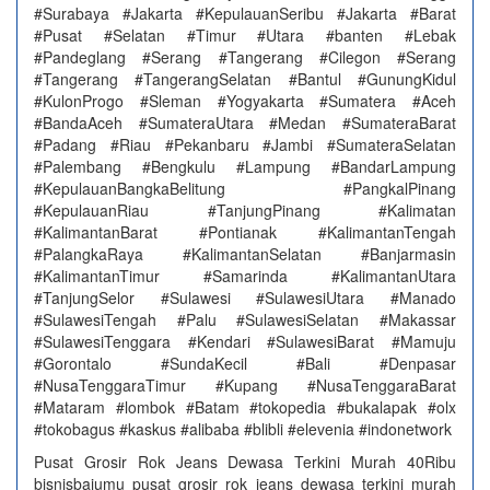
#Surabaya #Jakarta #KepulauanSeribu #Jakarta #Barat
#Pusat #Selatan #Timur #Utara #banten #Lebak
#Pandeglang #Serang #Tangerang #Cilegon #Serang
#Tangerang #TangerangSelatan #Bantul #GunungKidul
#KulonProgo #Sleman #Yogyakarta #Sumatera #Aceh
#BandaAceh #SumateraUtara #Medan #SumateraBarat
#Padang #Riau #Pekanbaru #Jambi #SumateraSelatan
#Palembang #Bengkulu #Lampung #BandarLampung
#KepulauanBangkaBelitung #PangkalPinang
#KepulauanRiau #TanjungPinang #Kalimatan
#KalimantanBarat #Pontianak #KalimantanTengah
#PalangkaRaya #KalimantanSelatan #Banjarmasin
#KalimantanTimur #Samarinda #KalimantanUtara
#TanjungSelor #Sulawesi #SulawesiUtara #Manado
#SulawesiTengah #Palu #SulawesiSelatan #Makassar
#SulawesiTenggara #Kendari #SulawesiBarat #Mamuju
#Gorontalo #SundaKecil #Bali #Denpasar
#NusaTenggaraTimur #Kupang #NusaTenggaraBarat
#Mataram #lombok #Batam #tokopedia #bukalapak #olx
#tokobagus #kaskus #alibaba #blibli #elevenia #indonetwork
Pusat Grosir Rok Jeans Dewasa Terkini Murah 40Ribu
bisnisbajumu pusat grosir rok jeans dewasa terkini murah