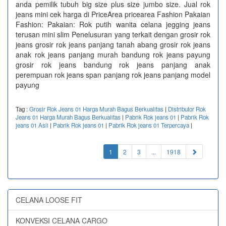
anda pemilik tubuh big size plus size jumbo size. Jual rok
jeans mini cek harga di PriceArea pricearea Fashion Pakaian
Fashion: Pakaian: Rok putih wanita celana jegging jeans
terusan mini slim Penelusuran yang terkait dengan grosir rok
jeans grosir rok jeans panjang tanah abang grosir rok jeans
anak rok jeans panjang murah bandung rok jeans payung
grosir rok jeans bandung rok jeans panjang anak
perempuan rok jeans span panjang rok jeans panjang model
payung
Tag :
Grosir Rok Jeans 01 Harga Murah Bagus Berkualitas
|
Distributor Rok
Jeans 01 Harga Murah Bagus Berkualitas
|
Pabrik Rok jeans 01
|
Pabrik Rok
jeans 01 Asli
|
Pabrik Rok jeans 01
|
Pabrik Rok jeans 01 Terpercaya
|
(current)
1
2
3
...
1918
CELANA LOOSE FIT
KONVEKSI CELANA CARGO