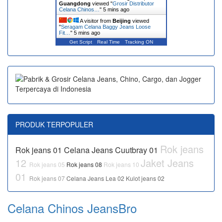
Guangdong
viewed "
Grosir Distributor
Celana Chinos…
"
5 mins ago
A visitor from
Beijing
viewed
"
Seragam Celana Baggy Jeans Loose
Fit…
"
5 mins ago
Get Script
Real Time
Tracking ON
PRODUK TERPOPULER
Rok jeans
Rok jeans 01
Celana Jeans Cuutbray 01
12
Jaket Jeans
Rok jeans 05
Rok jeans 08
Rok jeans 10
01
Rok jeans 07
Celana Jeans Lea 02
Kulot jeans 02
Celana Chinos JeansBro