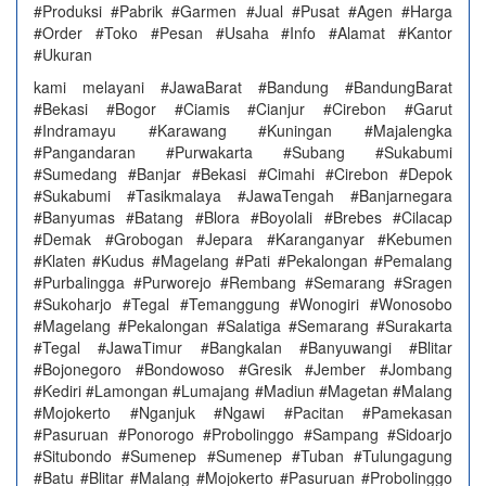
#Produksi #Pabrik #Garmen #Jual #Pusat #Agen #Harga
#Order #Toko #Pesan #Usaha #Info #Alamat #Kantor
#Ukuran
kami melayani #JawaBarat #Bandung #BandungBarat
#Bekasi #Bogor #Ciamis #Cianjur #Cirebon #Garut
#Indramayu #Karawang #Kuningan #Majalengka
#Pangandaran #Purwakarta #Subang #Sukabumi
#Sumedang #Banjar #Bekasi #Cimahi #Cirebon #Depok
#Sukabumi #Tasikmalaya #JawaTengah #Banjarnegara
#Banyumas #Batang #Blora #Boyolali #Brebes #Cilacap
#Demak #Grobogan #Jepara #Karanganyar #Kebumen
#Klaten #Kudus #Magelang #Pati #Pekalongan #Pemalang
#Purbalingga #Purworejo #Rembang #Semarang #Sragen
#Sukoharjo #Tegal #Temanggung #Wonogiri #Wonosobo
#Magelang #Pekalongan #Salatiga #Semarang #Surakarta
#Tegal #JawaTimur #Bangkalan #Banyuwangi #Blitar
#Bojonegoro #Bondowoso #Gresik #Jember #Jombang
#Kediri #Lamongan #Lumajang #Madiun #Magetan #Malang
#Mojokerto #Nganjuk #Ngawi #Pacitan #Pamekasan
#Pasuruan #Ponorogo #Probolinggo #Sampang #Sidoarjo
#Situbondo #Sumenep #Sumenep #Tuban #Tulungagung
#Batu #Blitar #Malang #Mojokerto #Pasuruan #Probolinggo