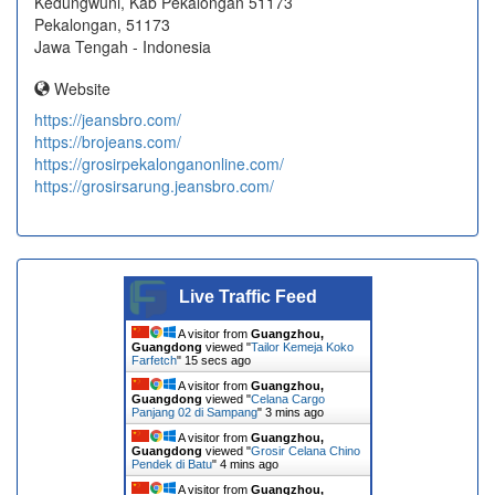
Kedungwuni, Kab Pekalongan 51173
Pekalongan, 51173
Jawa Tengah - Indonesia
Website
https://jeansbro.com/
https://brojeans.com/
https://grosirpekalonganonline.com/
https://grosirsarung.jeansbro.com/
Live Traffic Feed
A visitor from
Guangzhou,
Guangdong
viewed "
Tailor Kemeja Koko
Farfetch
"
16 secs ago
A visitor from
Guangzhou,
Guangdong
viewed "
Celana Cargo
Panjang 02 di Sampang
"
3 mins ago
A visitor from
Guangzhou,
Guangdong
viewed "
Grosir Celana Chino
Pendek di Batu
"
4 mins ago
A visitor from
Guangzhou,