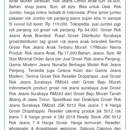
Anak Murah 34ribuan. Rok Jeans Cimco Anak IDR 34.000.
Bahan: shop jeans, Size: all size. Bisa untuk Usia: Rok
Jumbo, harga online terbaik di Indonesia, iPrice iprice jumbo
pakaian rok Jumbo rok panjang jeans super size m sampai
5l xxxxxl full karet. Rp 119.000. Tokopedia. jual Jumbo pgp
rok panjang xxl grosir rok panjang. Rp 64.000. Grosir Rok
Jeans Anak Branded, Pusat Grosir Distributor Surabaya
grosirdistributor tag grosir rok jeans anak branded Sentra
Grosir Rok Jeans Anak Terbaru Murah 17Ribuan Nama
Produk: Rok Jeans Anak, Rp.17.000 Bahan: Jeans, Size: All
Size Minimal Order 6pcs per Jual Grosir Rok Jeans Panjang,
Gamis Modern Jeans NonaSa Berbagai Model Rok Jeans
Panjang. Tersedia juga Celana Kulot dan Gamis Jeans
Modern. Terima Grosir Rok Reseller Dropshiper. Jual Grosir
Rok Jeans Surabaya RM243 oleh Grosir Baju Murah
indonetwork product grosir rok jeans surabaya Jual Grosir
Rok Jeans Surabaya RM243 dari Grosir Baju Murah Tanah
Abang di Jawa Timur. Spesifikasi dan Deskripsi Grosir Rok
Jeans Surabaya RM243 JSK 5012 Rok Jeans 7 8 Harga
Grosir Dropshipper, Reseller cakning produk jsk 5012 rok
jeans 7 8 harga grosir 4 Okt 2018 Ready Stock JSK 5012
Rok Jeans 7 8 Harga Grosir. Harga termurah. Reseller,
wholesaler & dropshipper welcome. Gabung Cakning dan