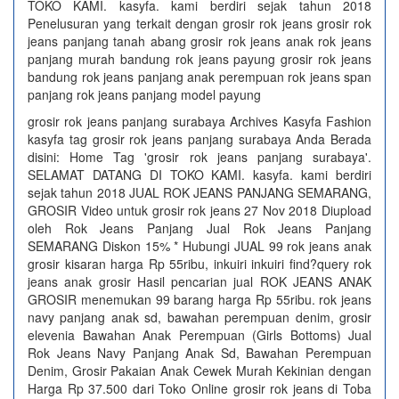
TOKO KAMI. kasyfa. kami berdiri sejak tahun 2018
Penelusuran yang terkait dengan grosir rok jeans grosir rok
jeans panjang tanah abang grosir rok jeans anak rok jeans
panjang murah bandung rok jeans payung grosir rok jeans
bandung rok jeans panjang anak perempuan rok jeans span
panjang rok jeans panjang model payung
grosir rok jeans panjang surabaya Archives Kasyfa Fashion
kasyfa tag grosir rok jeans panjang surabaya Anda Berada
disini: Home Tag 'grosir rok jeans panjang surabaya'.
SELAMAT DATANG DI TOKO KAMI. kasyfa. kami berdiri
sejak tahun 2018 JUAL ROK JEANS PANJANG SEMARANG,
GROSIR Video untuk grosir rok jeans 27 Nov 2018 Diupload
oleh Rok Jeans Panjang Jual Rok Jeans Panjang
SEMARANG Diskon 15% * Hubungi JUAL 99 rok jeans anak
grosir kisaran harga Rp 55ribu, inkuiri inkuiri find?query rok
jeans anak grosir Hasil pencarian jual ROK JEANS ANAK
GROSIR menemukan 99 barang harga Rp 55ribu. rok jeans
navy panjang anak sd, bawahan perempuan denim, grosir
elevenia Bawahan Anak Perempuan (Girls Bottoms) Jual
Rok Jeans Navy Panjang Anak Sd, Bawahan Perempuan
Denim, Grosir Pakaian Anak Cewek Murah Kekinian dengan
Harga Rp 37.500 dari Toko Online grosir rok jeans di Toba