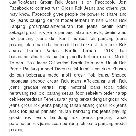
JualRokJeans Grosir Rok Jeans is on Facebook. Join
Facebook to connect with Grosir Rok Jeans and others you
may know. Facebook gives people the power to share and
rok jeans panjang denim model terbaru murah Grosir Rok
Panjang grosirpakaiantermurah rok jeans denim kami
sebagai grosir rok jeans panjang atau rok levis, denim atau
rok panjang jeans dan kami menjual rok panjang jeans
payung atau maxi denim model bordir Grosir dan ecer Rok
Jeans Denara Variasi Bordir Terbaru 2018 Jual
busanamuslimah rok panjang modis terbaru murah Model
Terbaru Rok Jeans Ori Variasi Bordir Termurah. Untuk Rok
Bordir Panjang model Deenara ini kami luncurkan Khusus
dengan beberapa model motif grosir Rok jeans, Shopee
Indonesia shopee grosir Rok jeans #Rokjeansmurah Rok
jeans gradasi variasi strip material jeans tebal tidak
nerawang real pic 'barang sesuai foto' sebelum order harap
cek ketersediaan Penelusuran yang terkait dengan grosir rok
jeans grosir rok jeans panjang tanah abang grosir rok jeans
anak rok jeans panjang murah bandung rok jeans payung
grosir rok jeans bandung rok jeans panjang anak
perempuan rok jeans span panjang rok jeans panjang model
payung