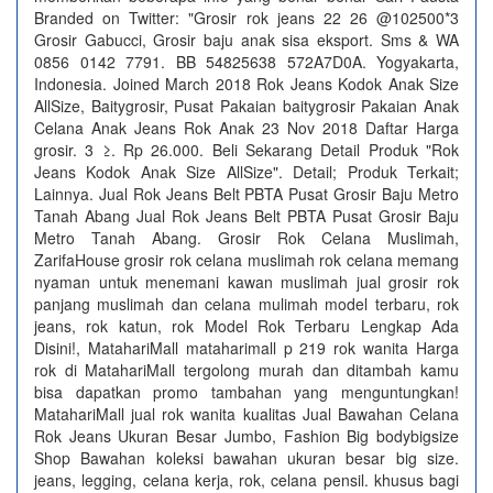
Branded on Twitter: "Grosir rok jeans 22 26 @102500*3
Grosir Gabucci, Grosir baju anak sisa eksport. Sms & WA
0856 0142 7791. BB 54825638 572A7D0A. Yogyakarta,
Indonesia. Joined March 2018 Rok Jeans Kodok Anak Size
AllSize, Baitygrosir, Pusat Pakaian baitygrosir Pakaian Anak
Celana Anak Jeans Rok Anak 23 Nov 2018 Daftar Harga
grosir. 3 ≥. Rp 26.000. Beli Sekarang Detail Produk "Rok
Jeans Kodok Anak Size AllSize". Detail; Produk Terkait;
Lainnya. Jual Rok Jeans Belt PBTA Pusat Grosir Baju Metro
Tanah Abang Jual Rok Jeans Belt PBTA Pusat Grosir Baju
Metro Tanah Abang. Grosir Rok Celana Muslimah,
ZarifaHouse grosir rok celana muslimah rok celana memang
nyaman untuk menemani kawan muslimah jual grosir rok
panjang muslimah dan celana mulimah model terbaru, rok
jeans, rok katun, rok Model Rok Terbaru Lengkap Ada
Disini!, MatahariMall mataharimall p 219 rok wanita Harga
rok di MatahariMall tergolong murah dan ditambah kamu
bisa dapatkan promo tambahan yang menguntungkan!
MatahariMall jual rok wanita kualitas Jual Bawahan Celana
Rok Jeans Ukuran Besar Jumbo, Fashion Big bodybigsize
Shop Bawahan koleksi bawahan ukuran besar big size.
jeans, legging, celana kerja, rok, celana pensil. khusus bagi