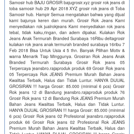
Samosir hub BAJU GROSIR bajugrosir.xyz grosir rok jeans di
toba samosir hub 29 Apr 2018 XYZ grosir rok jeans di Toba
Samosir hub. Hampir Semua mengatakan bahwa yang dijual
kami bajunya keren dan murah. Grosir Rok Jeans Kami
menyediakan rok jualrokjeans Kami menyediakan rok jeans
tebal, tidak kaku,ringan, dan adem dipakai. Kulakan Rok
Jeans Anak Termurah Branded Surabaya 16Ribu deltagrosir
kulakan rok jeans anak termurah branded surabaya 16ribu 7
Feb 2018 Bisa Untuk Usia 4 5 thn. Banyak Pilihan Motiv &
warna Menarik Tiap Minggunya. Grosiran Rok Jeans Anak
Branded Termurah Surabaya Grosir Rok jeans 05
Terpercaya jeansbro.rajaproduk produk 69 Grosir Rok jeans
05 Terpercaya Rok JEANS Premium Murah Bahan Jeans
Kwalitas Terbaik, Halus dan Tidak Luntur. HANYA DIJUAL
GROSIRAN !!! harga Grosir: 85.000 (minimal 6 pcs) Grosir
Rok jeans 12 di Bandung jeansbro.rajaproduk produk 76
Grosir Rok jeans 12 di Bandung Rok JEANS Premium Murah
Bahan Jeans Kwalitas Terbaik, Halus dan Tidak Luntur.
HANYA DIJUAL GROSIRAN !!! harga Grosir: 85.000 (minimal
6 pcs) Grosir Rok jeans 02 Profesional jeansbro.rajaproduk
produk 66 Grosir Rok jeans 02 Profesional Rok JEANS
Premium Murah Bahan Jeans Kwalitas Terbaik, Halus dan