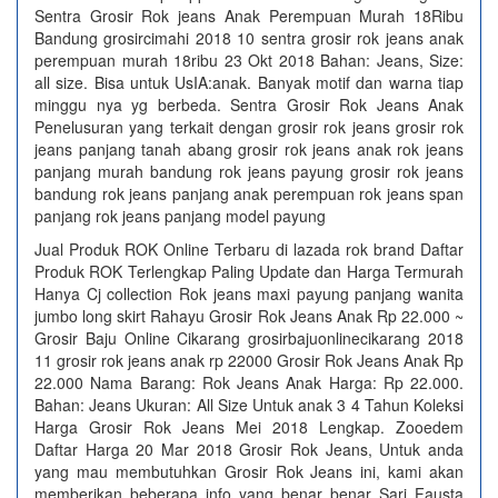
Sentra Grosir Rok jeans Anak Perempuan Murah 18Ribu
Bandung grosircimahi 2018 10 sentra grosir rok jeans anak
perempuan murah 18ribu 23 Okt 2018 Bahan: Jeans, Size:
all size. Bisa untuk UsIA:anak. Banyak motif dan warna tiap
minggu nya yg berbeda. Sentra Grosir Rok Jeans Anak
Penelusuran yang terkait dengan grosir rok jeans grosir rok
jeans panjang tanah abang grosir rok jeans anak rok jeans
panjang murah bandung rok jeans payung grosir rok jeans
bandung rok jeans panjang anak perempuan rok jeans span
panjang rok jeans panjang model payung
Jual Produk ROK Online Terbaru di lazada rok brand Daftar
Produk ROK Terlengkap Paling Update dan Harga Termurah
Hanya Cj collection Rok jeans maxi payung panjang wanita
jumbo long skirt Rahayu Grosir Rok Jeans Anak Rp 22.000 ~
Grosir Baju Online Cikarang grosirbajuonlinecikarang 2018
11 grosir rok jeans anak rp 22000 Grosir Rok Jeans Anak Rp
22.000 Nama Barang: Rok Jeans Anak Harga: Rp 22.000.
Bahan: Jeans Ukuran: All Size Untuk anak 3 4 Tahun Koleksi
Harga Grosir Rok Jeans Mei 2018 Lengkap. Zooedem
Daftar Harga 20 Mar 2018 Grosir Rok Jeans, Untuk anda
yang mau membutuhkan Grosir Rok Jeans ini, kami akan
memberikan beberapa info yang benar benar Sari Fausta