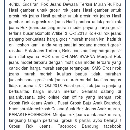
40ribu Grosiran Rok Jeans Dewasa Terkini Murah 40Ribu
Hasil gambar untuk grosir rok jeans Hasil gambar untuk
grosir rok jeans Hasil gambar untuk grosir rok jeans Hasil
gambar untuk grosir rok jeans Hasil gambar untuk grosir rok
jeans Rok jeans panjang murah model payung harga grosir
terlaris busanakomplit Artikel 3 Okt 2018 Koleksi rok jeans
panjang berkualitas harga grosir murah meriah kini hadir di
onlineshop kami. anda yang saat ini sedang mencari grosir
rok Jual Rok Jeans Terbaru, Rok Jeans panjang harga grosir
dan ritel syafna ROK dan CELANA SYAFNA Menjual Rok
jeans model terbaru dengan motif dan model terbaru yang
cantik dan harga murah sangat terjangkau, SMS Grosir rok
jeans murah meriah kualitas bagus tidak murahan
jualanbusana grosir rok jeans murah meriah kualitas bagus
tidak murahan. 31 Okt 2018 Pusat grosir rok jeans panjang
berkualitas harga murah meriah. Selamat datang di
jualanbusana, toko online dan offline yang menjual rok
Grosir Rok Jeans Anak,, Pusat Grosir Baju Anak Branded,
Kaos karakteroshkosh Celana Anak Rok Jeans Anak murah,
KARAKTEROSHKOSH: Menjual rok jeans anak anak murah,
langsung tangan pertama, grosir & partai, ayoo belanja !
Grosir Rok Jeans, Facebook Bandung facebook