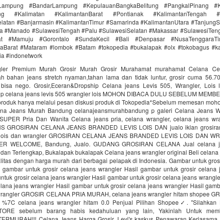
Lampung #BandarLampung #KepulauanBangkaBelitung #PangkalPinang #K
ang #Kalimatan #KalimantanBarat #Pontianak #KalimantanTengah #
latan #Banjarmasin #KalimantanTimur #Samarinda #KalimantanUtara #TanjungS
a #Manado #SulawesiTengah #Palu #SulawesiSelatan #Makassar #SulawesiTen
rat #Mamuju #Gorontalo #SundaKecil #Bali #Denpasar #NusaTenggaraT
aBarat #Mataram #lombok #Batam #tokopedia #bukalapak #olx #tokobagus #ka
nia #indonetwork
ler Premium Murah Grosir Murah Grosir Murahamat murahamat Celana Ce
 bahan jeans stretch nyaman,tahan lama dan tidak luntur, grosir cuma 56.7
bisa nego. Grosir,Eceran&Dropship Celana jeans Levis 505, Wrangler, Lois l
hip celana jeans levis 505 wrangler lois MOHON DIBACA DULU SEBELUM MEMB
roduk hanya melalui pesan diskusi produk di Tokopedia*Sebelum memesan moho
ana Jeans Murah Bandung celanajeansmurahbandung p galeri Celana Jeans W
PER Pria Dan Wanita Celana jeans pria, celana wrangler, celana jeans wra
 GROSIRAN CELANA JEANS BRANDED LEVIS LOIS DAN jualo iklan grosiran
is lois dan wrangler GROSIRAN CELANA JEANS BRANDED LEVIS LOIS DAN 
R WELCOME, Bandung, Jualo. GUDANG GROSIRAN CELANA Jual celana je
 dan Terlengkap, Bukalapak bukalapak Celana jeans wrangler original Beli celana
alitas dengan harga murah dari berbagai pelapak di Indonesia. Gambar untuk gros
l gambar untuk grosir celana jeans wrangler Hasil gambar untuk grosir celana 
ntuk grosir celana jeans wrangler Hasil gambar untuk grosir celana jeans wrangl
elana jeans wrangler Hasil gambar untuk grosir celana jeans wrangler Hasil gamb
 wrangler GROSIR CELANA PRIA MURAH, celana jeans wrangler hitam shopee 
7C celana jeans wrangler hitam 0.0 Penjual Pilihan Shopee✓. "Silahkan B
ORE sebelum barang habis kedahuluan yang lain, Yakinlah Untuk mem
ERMURAH!!! Celana Jeans Harga Grosir. Levi's kaskus Penawaran Kerjasama, B