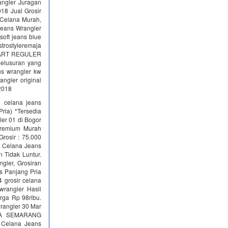
angler Juragan
18 Jual Grosir
 Celana Murah,
 jeans Wrangler
oft jeans blue
strostyleremaja
NDART REGULER
lusuran yang
ans wrangler kw
ngler original
 2018
 celana jeans
ria) *Tersedia
ler 01 di Bogor
Premium Murah
rosir : 75.000
r Celana Jeans
 Tidak Luntur.
gler, Grosiran
s Panjang Pria
grosir celana
wrangler Hasil
a Rp 98ribu.
wrangler 30 Mar
YA SEMARANG
 Celana Jeans