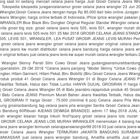
ng saat ini sedang mencari celana jeans harga Jual Grosir Celana Jeans Wr
 Tokopedia tokopedia juragancelanamur grosir celana jeans wrangler 23 Jun 20
Wrangler,Grosir Celana Jeans dengan harga Rp 85.000 dari toko online Juragan
eans Wrangler, harga online terbaik di Indonesia, iPrice iprice wrangler pakaian
WRANGLER Blue Black Biru Dongker Original Regular Standar Wrangler celana s
nita grosir big size. grosir celana jeans levis 505, levis 501, wrangler murah di
ir celana jeans levis 505 levis 501 25 Mei 2018 GROSIR CELANA JEANS STA
505, LEVIS 501, WRANGLER, LEA PUSAT GROSIR JEANS LEVIS MURAH Pene
 grosir celana jeans wrangler grosir celana jeans wrangler original celana je
celana jeans kw murah distributor celana jeans bandung harga celana jeans wra
r original terbaru jual celana jeans levis kw super murah celana wrangler terbaru
 Wrangler Skinny Pensil Slim Cowo Grosir Jeans gudangjeansmurahbandung
nypensilslim. 29 Okt 2018 *Celana jeans panjang *Model Skinny *Untuk Cowo (P
ngker, Hitam Garment, Hitam Pekat, Biru Bioblitz (Biru Grosir Celana Jeans Wrang
aproduk produk 41 Grosir Celana Jeans Wrangler 01 di Bogor Celana JEANS 
walitas Terbaik, Halus dan Tidak Luntur. HANYA DIJUAL GROSIRAN !!! harga G
s) Grosir Celana Jeans Wrangler 05 di Batu jeansbro.rajaproduk produk 45 Grosi
i Batu Celana JEANS Premium Murah Bahan Jeans Kwalitas Terbaik, Halus dan
GROSIRAN !!! harga Grosir : 75.000 (minimal 6 pcs) Celana Jeans Pria Wran
ung grosiranbandung tag celana jeans pria wrangler Sentra Grosir Celana Jean
 Bandung 60Ribuan #JEANS DEWASA BRANDED. admin 17 May 2018 JUAL 4 
rah wrangler kisaran harga inkuiri find?query grosir celana jeans lois murah 
ual GROSIR CELANA JEANS LOIS MURAH WRANGLER menemukan 4 barang harg
elana jeans wrangler termurah celanajeanswrangler99 2018 03 jual celana jeans 
 Grosir Celana Jeans Wrangler TERMURAH JAKARTA BANDUNG SURABA
AKASSAR jual celana jeans wrangler bandung, Amalfila amalfila Jual Jual