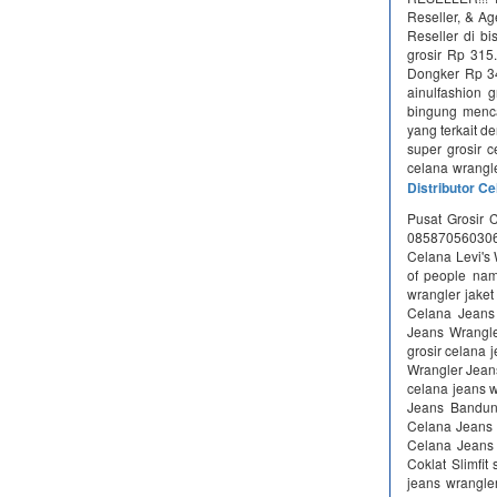
Reseller, & A
Reseller di b
grosir Rp 315
Dongker Rp 34
ainulfashion 
bingung menca
yang terkait d
super grosir 
celana wrangle
Distributor C
Pusat Grosir 
0858705603
Celana Levi's 
of people nam
wrangler jaket
Celana Jeans 
Jeans Wrangle
grosir celana 
Wrangler Jean
celana jeans 
Jeans Bandun
Celana Jeans 
Celana Jeans
Coklat Slimfit
jeans wrangle