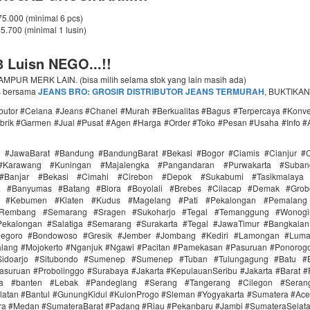
 75.000 (minimal 6 pcs)
65.700 (minimal 1 lusin)
 Luisn NEGO...!!
PUR MERK LAIN. (bisa milih selama stok yang lain masih ada)
s bersama
JEANS BRO: GROSIR DISTRIBUTOR JEANS TERMURAH
, BUKTIKAN
ributor #Celana #Jeans #Chanel #Murah #Berkualitas #Bagus #Terpercaya #Konv
brik #Garmen #Jual #Pusat #Agen #Harga #Order #Toko #Pesan #Usaha #Info #
i #JawaBarat #Bandung #BandungBarat #Bekasi #Bogor #Ciamis #Cianjur #C
#Karawang #Kuningan #Majalengka #Pangandaran #Purwakarta #Suba
Banjar #Bekasi #Cimahi #Cirebon #Depok #Sukabumi #Tasikmalaya
ra #Banyumas #Batang #Blora #Boyolali #Brebes #Cilacap #Demak #Grob
r #Kebumen #Klaten #Kudus #Magelang #Pati #Pekalongan #Pemalang 
#Rembang #Semarang #Sragen #Sukoharjo #Tegal #Temanggung #Wonogi
ekalongan #Salatiga #Semarang #Surakarta #Tegal #JawaTimur #Bangkala
onegoro #Bondowoso #Gresik #Jember #Jombang #Kediri #Lamongan #Lum
lang #Mojokerto #Nganjuk #Ngawi #Pacitan #Pamekasan #Pasuruan #Ponorogo
idoarjo #Situbondo #Sumenep #Sumenep #Tuban #Tulungagung #Batu #Bl
asuruan #Probolinggo #Surabaya #Jakarta #KepulauanSeribu #Jakarta #Barat #
ra #banten #Lebak #Pandeglang #Serang #Tangerang #Cilegon #Seran
latan #Bantul #GunungKidul #KulonProgo #Sleman #Yogyakarta #Sumatera #Ac
ra #Medan #SumateraBarat #Padang #Riau #Pekanbaru #Jambi #SumateraSelat