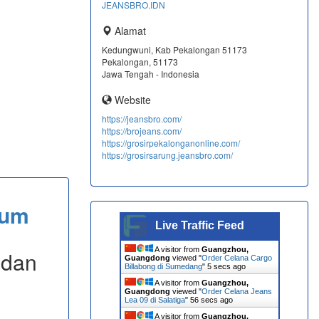
JEANSBRO.IDN
Alamat
Kedungwuni, Kab Pekalongan 51173
Pekalongan, 51173
Jawa Tengah - Indonesia
Website
https://jeansbro.com/
https://brojeans.com/
https://grosirpekalonganonline.com/
https://grosirsarung.jeansbro.com/
ium
Live Traffic Feed
A visitor from
Guangzhou,
 dan
Guangdong
viewed "
Order Celana Cargo
Billabong di Sumedang
"
6 secs ago
A visitor from
Guangzhou,
Guangdong
viewed "
Order Celana Jeans
Lea 09 di Salatiga
"
57 secs ago
A visitor from
Guangzhou,