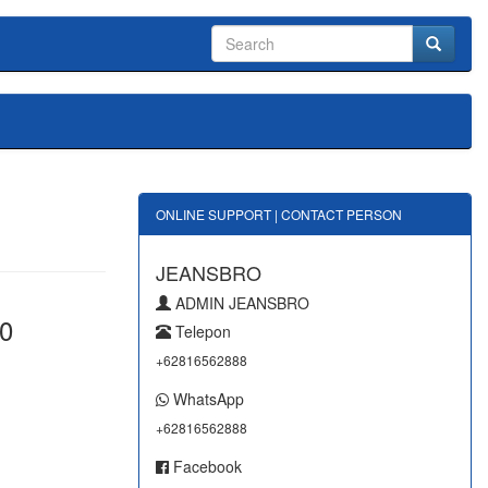
ONLINE SUPPORT | CONTACT PERSON
JEANSBRO
ADMIN JEANSBRO
0
Telepon
+62816562888
WhatsApp
+62816562888
Facebook