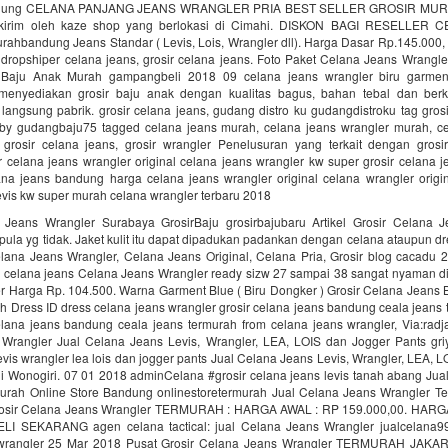
ndung CELANA PANJANG JEANS WRANGLER PRIA BEST SELLER GROSIR M
dikirim oleh kaze shop yang berlokasi di Cimahi. DISKON BAGI RESELLER
ahbandung Jeans Standar ( Levis, Lois, Wrangler dll). Harga Dasar Rp.145.000, 
r dropshiper celana jeans, grosir celana jeans. Foto Paket Celana Jeans Wrangl
 Baju Anak Murah gampangbeli 2018 09 celana jeans wrangler biru garme
menyediakan grosir baju anak dengan kualitas bagus, bahan tebal dan berk
angsung pabrik. grosir celana jeans, gudang distro ku gudangdistroku tag gros
by gudangbaju75 tagged celana jeans murah, celana jeans wrangler murah, ce
, grosir celana jeans, grosir wrangler Penelusuran yang terkait dengan grosi
r celana jeans wrangler original celana jeans wrangler kw super grosir celana
lana jeans bandung harga celana jeans wrangler original celana wrangler origin
evis kw super murah celana wrangler terbaru 2018
 Jeans Wrangler Surabaya GrosirBaju grosirbajubaru Artikel Grosir Celana 
ula yg tidak. Jaket kulit itu dapat dipadukan padankan dengan celana ataupun d
elana Jeans Wrangler, Celana Jeans Original, Celana Pria, Grosir blog cacadu 
r celana jeans Celana Jeans Wrangler ready sizw 27 sampai 38 sangat nyaman di
r Harga Rp. 104.500. Warna Garment Blue ( Biru Dongker ) Grosir Celana Jeans
 Dress ID dress celana jeans wrangler grosir celana jeans bandung ceala jeans
elana jeans bandung ceala jeans termurah from celana jeans wrangler, Via:radj
Wrangler Jual Celana Jeans Levis, Wrangler, LEA, LOIS dan Jogger Pants gri
evis wrangler lea lois dan jogger pants Jual Celana Jeans Levis, Wrangler, LEA, 
i Wonogiri. 07 01 2018 adminCelana #grosir celana jeans levis tanah abang Jua
urah Online Store Bandung onlinestoretermurah Jual Celana Jeans Wrangler T
rosir Celana Jeans Wrangler TERMURAH : HARGA AWAL : RP 159.000,00. HARG
ELI SEKARANG agen celana tactical: jual Celana Jeans Wrangler jualcelana9
 wrangler 25 Mar 2018 Pusat Grosir Celana Jeans Wrangler TERMURAH JA