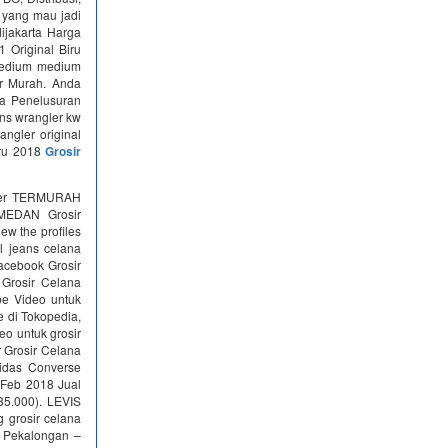
 yang mau jadi
ijakarta Harga
 Original Biru
 Medium medium
er Murah. Anda
ga Penelusuran
ans wrangler kw
ngler original
aru 2018
Grosir
ngler TERMURAH
EDAN Grosir
ew the profiles
l jeans celana
facebook Grosir
 Grosir Celana
be Video untuk
e di Tokopedia,
o untuk grosir
 Grosir Celana
idas Converse
 Feb 2018 Jual
5.000). LEVIS
g grosir celana
n Pekalongan –