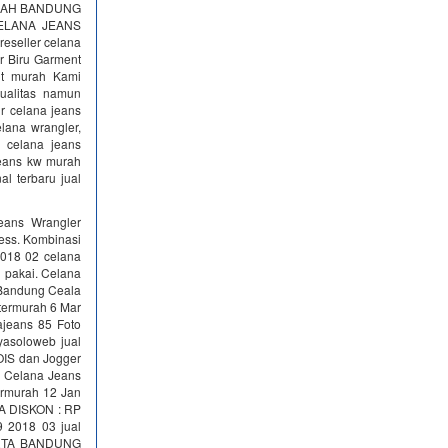
URAH BANDUNG
 CELANA JEANS
reseller celana
er Biru Garment
nt murah Kami
ualitas namun
ir celana jeans
lana wrangler,
r celana jeans
 jeans kw murah
al terbaru jual
Jeans Wrangler
ress. Kombinasi
2018 02 celana
 pakai. Celana
 Bandung Ceala
 termurah 6 Mar
ajeans 85 Foto
yasoloweb jual
LOIS dan Jogger
l Celana Jeans
ermurah 12 Jan
A DISKON : RP
9 2018 03 jual
KARTA BANDUNG