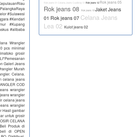
Rok jeans 05
epulauanRiau
Rok jeans 01
Celana Jeans Cuutbray 01
Rok jeans 12
Rok jeans 08
PalangkaRaya
Jaket Jeans
Rok jeans 10
elor #Sulawesi
Celana Jeans
01
Rok jeans 07
ggara #Kendari
imur #Kupang
Lea 02
Kulot jeans 02
skus #alibaba
lana Wrangler
00 pcs minimal
imatoko grosir
ELI*Pemesanan
n Galeri Jeans
rangler Murah
ngler. Celana.
 celana jeans
WRANGLER COD
ans wrangler
 jeans wrangler
ir celana jeans
jeans wrangler
er Hasil gambar
ar untuk grosir
GROSIR CELANA
eli Produk di
beli di OPEN
O, Distribusi,