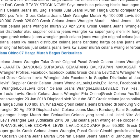
gen DnS Grosir READY STOCK NOW!!! Saya membuka peluang bisnis buat agan
isnis Celana Jeans ini. Bagi Pemula Jual Jeans Murah Harga Obral obraljeansd
.000 pcs *min. 3 pcs Celana Jeans Merk Wrangler Murah Rp 100.000 Levis 501
9.000 Grosir 329.000 Grosir Celana Jeans Wrangler Murah – Ainul Jeans –
grosir celana jeans wrangler murah 23 Apr 2018 Grosir Celana Jeans Wrangl
ri distributor atau supplier celana jeans wrangler kw super yang memiliki har
engan grosir celana jeans wrangler grosir celana jeans wrangler original celana je
celana jeans kw murah distributor celana jeans bandung harga celana jeans wra
r original terbaru jual celana jeans levis kw super murah celana wrangler terb
elana Chino 07 Harga Murah Bagus Berkualitas
Celana Jeans Wrangler Toko Grosir Original Pusat Grosir Celana Jeans Wra
06 JAKARTA BANDUNG SURABAYA SEMARANG BALIKPAPAN MAKASSAR M
Wrangler Profiles, Facebook facebook public Grosir Celana Levi%27s Wrangler Vi
ed Grosir Celana Levi's Wrangler. Join Facebook to Supplier Distributor at Jua
 levis". Supplier Grosir Celana Jeans Wrangler,Louis,Levis,Etc Home, Facebook 
WranglerLouisLevis Grosir Celana Jeans Wrangler,Louis,Levis,Etc. 199 likes.
r Louis Levis. Grosir Celana Jeans Wrangler Pria Online|Grosir Celana YouTu
jeans wrangler 23 Jan 2018 Diupload oleh Youtube SEO Grosir celana jeans onlin
s harga cuma 100 ribu an, WhatsApp grosir celana jeans branded di bandung Vide
wrangler 30 Agt 2018 Diupload oleh Celana Jeans Murah Bandung Kami Supplier
g,dengan harga Murah dan Berkualitas,Celana yang kami Jual Jaket Nike Ad
Levis Wrangler Lea yudhikaka 2018 08 jual celana jean wrangler lee cooper 4
 WRANGLER, LEE COOPER, LEVIS, LEA,LOIS,DC,ZARA (Ecer 95.000, Grosir 8
 super grade. Grosir Celana Jeans Wrangler, Pusat Grosir Cimahi grosircimahi ta
r Grosiran Celana Jeans Murah Grosiran Celana Jeans Murah di Bandung da