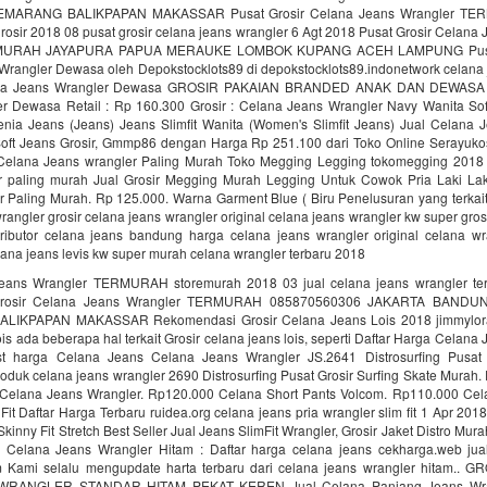
MARANG BALIKPAPAN MAKASSAR Pusat Grosir Celana Jeans Wrangler T
sir 2018 08 pusat grosir celana jeans wrangler 6 Agt 2018 Pusat Grosir Celana 
RAH JAYAPURA PAPUA MERAUKE LOMBOK KUPANG ACEH LAMPUNG Pusat 
Wrangler Dewasa oleh Depokstocklots89 di depokstocklots89.indonetwork celana 
na Jeans Wrangler Dewasa GROSIR PAKAIAN BRANDED ANAK DAN DEWASA G
r Dewasa Retail : Rp 160.300 Grosir : Celana Jeans Wrangler Navy Wanita Soft
ia Jeans (Jeans) Jeans Slimfit Wanita (Women's Slimfit Jeans) Jual Celana 
oft Jeans Grosir, Gmmp86 dengan Harga Rp 251.100 dari Toko Online Serayukos
 Celana Jeans wrangler Paling Murah Toko Megging Legging tokomegging 2018 
r paling murah Jual Grosir Megging Murah Legging Untuk Cowok Pria Laki Lak
r Paling Murah. Rp 125.000. Warna Garment Blue ( Biru Penelusuran yang terkait
rangler grosir celana jeans wrangler original celana jeans wrangler kw super gros
ributor celana jeans bandung harga celana jeans wrangler original celana wra
elana jeans levis kw super murah celana wrangler terbaru 2018
Jeans Wrangler TERMURAH storemurah 2018 03 jual celana jeans wrangler te
Grosir Celana Jeans Wrangler TERMURAH 085870560306 JAKARTA BAND
IKPAPAN MAKASSAR Rekomendasi Grosir Celana Jeans Lois 2018 jimmylora
ois ada beberapa hal terkait Grosir celana jeans lois, seperti Daftar Harga Celana
ist harga Celana Jeans Celana Jeans Wrangler JS.2641 Distrosurfing Pusat 
produk celana jeans wrangler 2690 Distrosurfing Pusat Grosir Surfing Skate Mura
t Celana Jeans Wrangler. Rp120.000 Celana Short Pants Volcom. Rp110.000 Cel
Fit Daftar Harga Terbaru ruidea.org celana jeans pria wrangler slim fit 1 Apr 20
kinny Fit Stretch Best Seller Jual Jeans SlimFit Wrangler, Grosir Jaket Distro Mur
l Celana Jeans Wrangler Hitam : Daftar harga celana jeans cekharga.web jua
m Kami selalu mengupdate harta terbaru dari celana jeans wrangler hitam..
WRANGLER STANDAR HITAM PEKAT KEREN Jual Celana Panjang Jeans Wrang