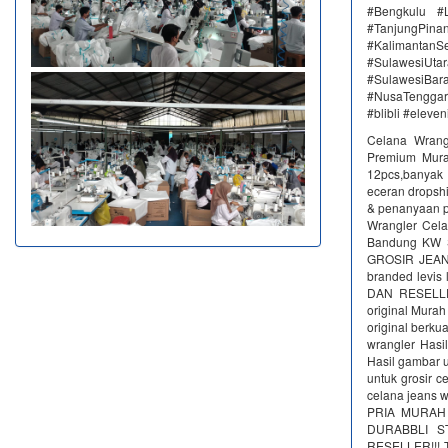
#Bengkulu #
#TanjungPin
#KalimantanSe
#SulawesiUtar
#SulawesiBa
#NusaTenggar
#blibli #eleve
Celana Wrang
Premium Murah
12pcs,banyak 
eceran drops
& penanyaan p
Wrangler Cel
Bandung KW SU
GROSIR JEANS
branded lev
DAN RESELLE
original Murah
original berku
wrangler Hasi
Hasil gambar u
untuk grosir c
celana jeans
PRIA MURAH %
DURABBLI ST
RESELLER!!! T