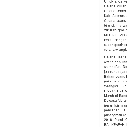
Untuk anda ya
Celana Murah,
Celana Jeans 
Kab. Sleman. J
Celana Jeans 
biru skinny wa
2018 05 gros
MERK LEVIS 
terkait dengan
super grosir 
celana wrangle
Celana Jeans
wrangler skin
warna: Biru Do
jeansbro.raj
Bahan Jeans K
(minimal 6 pc
Wrangler 05 d
HANYA DIJUAL 
Murah di Band
Dewasa Murah
jeans lois mu
pencarian j
pusat grosir c
2018 Pusat
BALIKPAPAN M