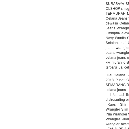
SURABAYA SE
OLSHOP smsgro
TERMURAH MU
Celana Jeans 
dewasa Cela
Jeans Wrangle
Gmmp86 eleven
Navy Wanita S
Selatan. Jual
jeans wrangle
Jeans wrangle
celana jeans w
kw murah dist
terbaru jual c
Jual Celana 
2018 Pusat 
SEMARANG BAL
celana jeans l
– Informasi l
distrosurfing 
· Kaos T Shir
Wrangler Slim 
Pria Wrangler S
Wrangler. Jua
wrangler hita
JEANS PRIA 