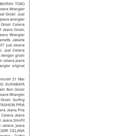
ERMURAH TOKO
Jeans Wrangler
Grosir. Jual
jeans wrangler
rosir Celana
 Jeans Grosir,
Jeans Wrangler
metik, Jakarta
07 jual celana
i. Jual Celana
 dengan grosir
ir celana jeans
ngler original
rmurah 21 Mar
UNG SURABAYA
m Item Grosir
 Jeans Wrangler
Grosir Surfing
h. FASHION PRIA
ana Jeans Pria
18 Celana Jeans
ah Jeans SlimFit
l celana jeans
 GROSIR CELANA
ler : Daftar