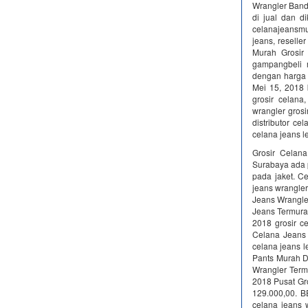
Wrangler Ba
di jual dan 
celanajeansmur
jeans, reselle
Murah Grosir
gampangbeli 
dengan harga l
Mei 15, 2018 
grosir celana
wrangler grosi
distributor ce
celana jeans l
Grosir Celana
Surabaya ada p
pada jaket. C
jeans wrangle
Jeans Wrangle
Jeans Termurah
2018 grosir c
Celana Jeans 
celana jeans l
Pants Murah D
Wrangler Term
2018 Pusat G
129.000,00. B
celana jeans