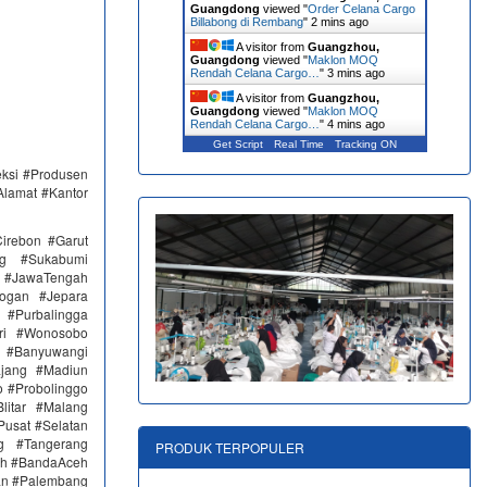
Guangdong
viewed "
Order Celana Cargo
Billabong di Rembang
"
3 mins ago
A visitor from
Guangzhou,
Guangdong
viewed "
Maklon MOQ
Rendah Celana Cargo…
"
3 mins ago
A visitor from
Guangzhou,
Guangdong
viewed "
Maklon MOQ
Rendah Celana Cargo…
"
4 mins ago
Get Script
Real Time
Tracking ON
eksi #Produsen
Alamat #Kantor
irebon #Garut
ng #Sukabumi
 #JawaTengah
ogan #Jepara
#Purbalingga
ri #Wonosobo
n #Banyuwangi
ajang #Madiun
 #Probolinggo
itar #Malang
Pusat #Selatan
g #Tangerang
PRODUK TERPOPULER
eh #BandaAceh
an #Palembang