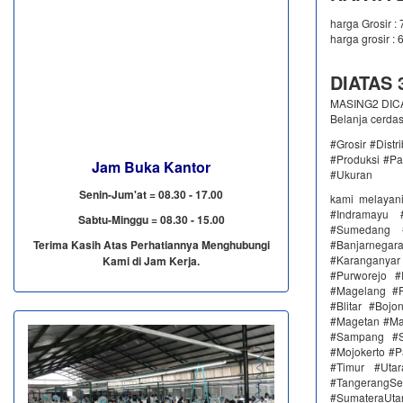
harga Grosir :
harga grosir : 
DIATAS 3
MASING2 DICAM
Belanja cerda
#Grosir #Dist
#Produksi #Pa
Jam Buka Kantor
#Ukuran
Senin-Jum'at = 08.30 - 17.00
kami melayan
#Indramayu 
Sabtu-Minggu = 08.30 - 15.00
#Sumedang #
Terima Kasih Atas Perhatiannya Menghubungi
#Banjarnega
#Karanganya
Kami di Jam Kerja.
#Purworejo 
#Magelang #P
#Blitar #Boj
#Magetan #Ma
#Sampang #S
#Mojokerto #P
#Timur #Uta
#TangerangSe
#SumateraUta