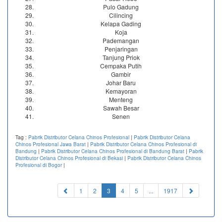
Pulo Gadung
Cilincing
Kelapa Gading
Koja
Pademangan
Penjaringan
Tanjung Priok
Cempaka Putih
Gambir
Johar Baru
Kemayoran
Menteng
Sawah Besar
Senen
Tag :
Pabrik Distributor Celana Chinos Profesional
|
Pabrik Distributor Celana
Chinos Profesional Jawa Barat
|
Pabrik Distributor Celana Chinos Profesional di
Bandung
|
Pabrik Distributor Celana Chinos Profesional di Bandung Barat
|
Pabrik
Distributor Celana Chinos Profesional di Bekasi
|
Pabrik Distributor Celana Chinos
Profesional di Bogor
|
(current)
1
2
3
4
5
...
1917