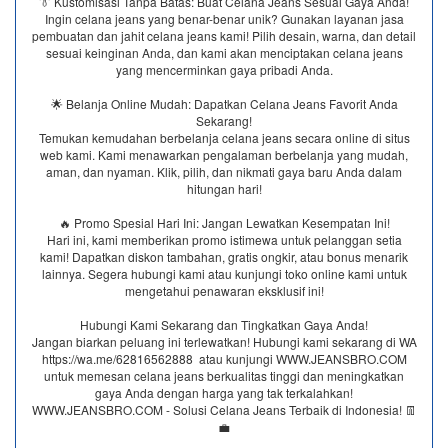
👔 Kustomisasi Tanpa Batas: Buat Celana Jeans Sesuai Gaya Anda!
Ingin celana jeans yang benar-benar unik? Gunakan layanan jasa
pembuatan dan jahit celana jeans kami! Pilih desain, warna, dan detail
sesuai keinginan Anda, dan kami akan menciptakan celana jeans
yang mencerminkan gaya pribadi Anda.
🌟 Belanja Online Mudah: Dapatkan Celana Jeans Favorit Anda
Sekarang!
Temukan kemudahan berbelanja celana jeans secara online di situs
web kami. Kami menawarkan pengalaman berbelanja yang mudah,
aman, dan nyaman. Klik, pilih, dan nikmati gaya baru Anda dalam
hitungan hari!
🔥 Promo Spesial Hari Ini: Jangan Lewatkan Kesempatan Ini!
Hari ini, kami memberikan promo istimewa untuk pelanggan setia
kami! Dapatkan diskon tambahan, gratis ongkir, atau bonus menarik
lainnya. Segera hubungi kami atau kunjungi toko online kami untuk
mengetahui penawaran eksklusif ini!
Hubungi Kami Sekarang dan Tingkatkan Gaya Anda!
Jangan biarkan peluang ini terlewatkan! Hubungi kami sekarang di WA
https://wa.me/62816562888​ atau kunjungi WWW.JEANSBRO.COM
untuk memesan celana jeans berkualitas tinggi dan meningkatkan
gaya Anda dengan harga yang tak terkalahkan!
WWW.JEANSBRO.COM - Solusi Celana Jeans Terbaik di Indonesia! 👖
💼