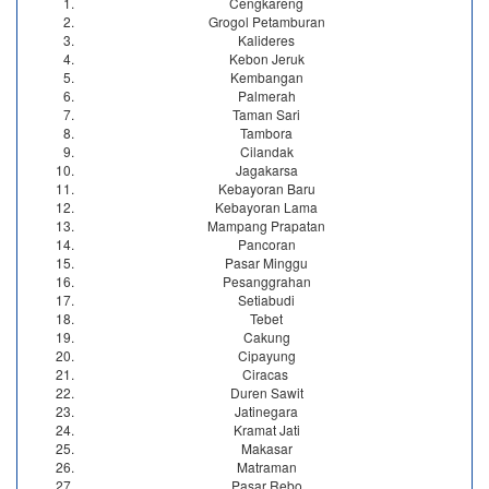
Cengkareng
Grogol Petamburan
Kalideres
Kebon Jeruk
Kembangan
Palmerah
Taman Sari
Tambora
Cilandak
Jagakarsa
Kebayoran Baru
Kebayoran Lama
Mampang Prapatan
Pancoran
Pasar Minggu
Pesanggrahan
Setiabudi
Tebet
Cakung
Cipayung
Ciracas
Duren Sawit
Jatinegara
Kramat Jati
Makasar
Matraman
Pasar Rebo