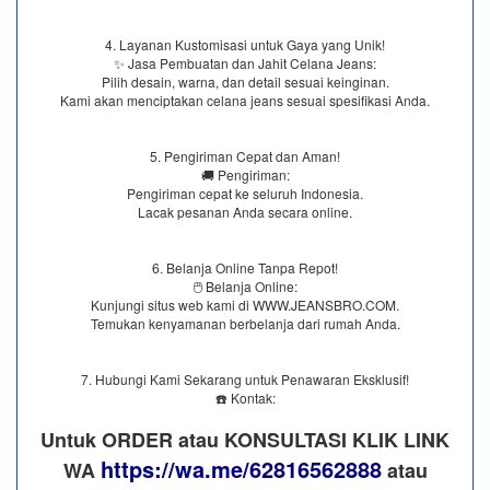
4. Layanan Kustomisasi untuk Gaya yang Unik!
✨ Jasa Pembuatan dan Jahit Celana Jeans:
Pilih desain, warna, dan detail sesuai keinginan.
Kami akan menciptakan celana jeans sesuai spesifikasi Anda.
5. Pengiriman Cepat dan Aman!
🚚 Pengiriman:
Pengiriman cepat ke seluruh Indonesia.
Lacak pesanan Anda secara online.
6. Belanja Online Tanpa Repot!
🖱️ Belanja Online:
Kunjungi situs web kami di WWW.JEANSBRO.COM.
Temukan kenyamanan berbelanja dari rumah Anda.
7. Hubungi Kami Sekarang untuk Penawaran Eksklusif!
☎️ Kontak:
Untuk ORDER atau KONSULTASI KLIK LINK
https://wa.me/62816562888
WA
​ atau