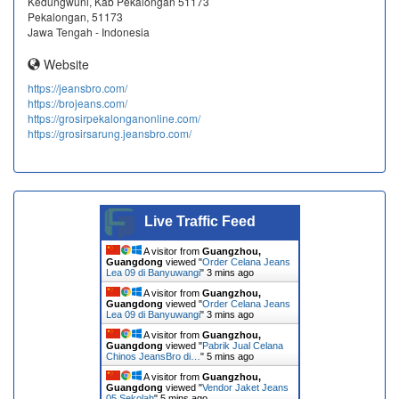
Kedungwuni, Kab Pekalongan 51173
Pekalongan, 51173
Jawa Tengah - Indonesia
Website
https://jeansbro.com/
https://brojeans.com/
https://grosirpekalonganonline.com/
https://grosirsarung.jeansbro.com/
Live Traffic Feed
A visitor from
Guangzhou,
Guangdong
viewed "
Order Celana Jeans
Lea 09 di Banyuwangi
"
3 mins ago
A visitor from
Guangzhou,
Guangdong
viewed "
Order Celana Jeans
Lea 09 di Banyuwangi
"
3 mins ago
A visitor from
Guangzhou,
Guangdong
viewed "
Pabrik Jual Celana
Chinos JeansBro di…
"
5 mins ago
A visitor from
Guangzhou,
Guangdong
viewed "
Vendor Jaket Jeans
05 Sekolah
"
5 mins ago