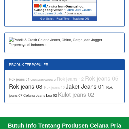
A visitor from
Guangzhou,
Guangdong
viewed "
Pabrik Jual Celana
Chinos JeansBro di…
"
5 mins ago
Get Script
Real Time
Tracking ON
PRODUK TERPOPULER
Rok jeans 05
Rok jeans 12
Rok jeans 01
Celana Jeans Cuutbray 01
Rok jeans 08
Jaket Jeans 01
Rok jeans 10
Rok
Kulot jeans 02
jeans 07
Celana Jeans Lea 02
Butuh Info Tentang Produsen Celana Pria