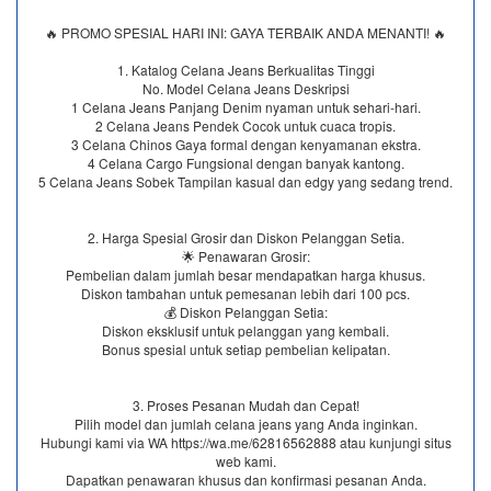
🔥 PROMO SPESIAL HARI INI: GAYA TERBAIK ANDA MENANTI! 🔥
1. Katalog Celana Jeans Berkualitas Tinggi
No. Model Celana Jeans Deskripsi
1 Celana Jeans Panjang Denim nyaman untuk sehari-hari.
2 Celana Jeans Pendek Cocok untuk cuaca tropis.
3 Celana Chinos Gaya formal dengan kenyamanan ekstra.
4 Celana Cargo Fungsional dengan banyak kantong.
5 Celana Jeans Sobek Tampilan kasual dan edgy yang sedang trend.
2. Harga Spesial Grosir dan Diskon Pelanggan Setia.
🌟 Penawaran Grosir:
Pembelian dalam jumlah besar mendapatkan harga khusus.
Diskon tambahan untuk pemesanan lebih dari 100 pcs.
💰 Diskon Pelanggan Setia:
Diskon eksklusif untuk pelanggan yang kembali.
Bonus spesial untuk setiap pembelian kelipatan.
3. Proses Pesanan Mudah dan Cepat!
Pilih model dan jumlah celana jeans yang Anda inginkan.
Hubungi kami via WA https://wa.me/62816562888​ atau kunjungi situs
web kami.
Dapatkan penawaran khusus dan konfirmasi pesanan Anda.