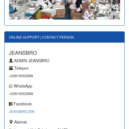
ONLINE SUPPORT | CONTACT PERSON
JEANSBRO
ADMIN JEANSBRO
Telepon
+62816562888
WhatsApp
+62816562888
Facebook
JEANSBRO.IDN
Alamat