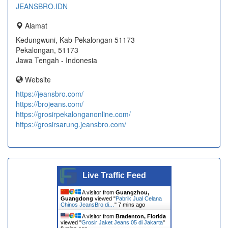
JEANSBRO.IDN
Alamat
Kedungwuni, Kab Pekalongan 51173
Pekalongan, 51173
Jawa Tengah - Indonesia
Website
https://jeansbro.com/
https://brojeans.com/
https://grosirpekalonganonline.com/
https://grosirsarung.jeansbro.com/
Live Traffic Feed
A visitor from
Guangzhou,
Guangdong
viewed "
Pabrik Jual Celana
Chinos JeansBro di…
"
7 mins ago
A visitor from
Bradenton, Florida
viewed "
Grosir Jaket Jeans 05 di Jakarta
"