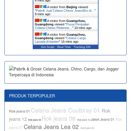
8 mins ago
A visitor from
Beijing
viewed
"
Pabrik Jual Celana Chinos JeansBro di…
"
8 mins ago
A visitor from
Guangzhou,
Guangdong
viewed "
Pusat Penjualan
Celana Chinos Pinterest…
"
10 mins ago
A visitor from
Guangzhou,
Guangdong
viewed "
Celana Cargo
Lazada di banten
"
16 mins ago
Get Script
Real Time
Tracking ON
PRODUK TERPOPULER
Celana Jeans Cuutbray 01
Rok
Rok jeans 01
Rok jeans 08
jeans 12
Jaket Jeans 01
Rok
Rok jeans 05
Rok jeans 10
Celana Jeans Lea 02
jeans 07
Kulot jeans 02