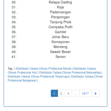
Kelapa Gading
Koja
Pademangan
Penjaringan
Tanjung Priok
Cempaka Putih
Gambir
Johar Baru
Kemayoran
Menteng
Sawah Besar
Senen
Tag :
|
Distributor Celana Chinos Profesional Murah
|
Distributor Celana
Chinos Profesional Asli
|
Distributor Celana Chinos Profesional Berkualitas
|
Distributor Celana Chinos Profesional Terpercaya
|
Distributor Celana Chinos
Profesional Bergaransi
|
(current)
1
2
3
...
1917