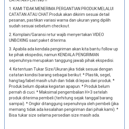
CATATAN PENTING !!!
1. KAMI TIDAK MENERIMA PERGANTIAN PRODUK MELALUI
CATATAN ATAU CHAT.
Produk akan dikirim sesuai detail
pesanan, pastikan variasi warna dan ukuran yang dipilih
sudah sesuai sebelum checkout.
2. Komplain/Garansi retur wajib menyertakan VIDEO
UNBOXING saat paket diterima.
3. Apabila ada kendala pengiriman akan kita bantu follow up
ke pihak ekspedisi, namun KENDALA PENGIRIMAN
sepenuhnya merupakan tanggung jawab pihak ekspedisi.
4. Ketentuan Tukar Size/Ukuran jika tidak sesuai dengan
catatan kondisi barang sebagai berikut: * Plastik, segel,
hangtag/label masih utuh dan tidak di lepas dari produk. *
Produk belum dipakai kegiatan apapun. * Produk belum
pernah di cuci. * Maksimal pengembalian H+3 setelah
produk diterima pembeli (terhitung sejak tanggal barang
sampai). * Ongkir ditanggung sepenuhnya oleh pembeli (jika
memang tidak ada kesalahan pengiriman dari pihak kami). *
Bisa tukar size selama persedian size masih ada.