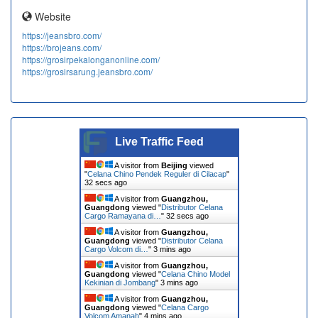
Website
https://jeansbro.com/
https://brojeans.com/
https://grosirpekalonganonline.com/
https://grosirsarung.jeansbro.com/
Live Traffic Feed
A visitor from
Beijing
viewed
"
Celana Chino Pendek Reguler di Cilacap
"
33 secs ago
A visitor from
Guangzhou,
Guangdong
viewed "
Distributor Celana
Cargo Ramayana di…
"
33 secs ago
A visitor from
Guangzhou,
Guangdong
viewed "
Distributor Celana
Cargo Volcom di…
"
3 mins ago
A visitor from
Guangzhou,
Guangdong
viewed "
Celana Chino Model
Kekinian di Jombang
"
3 mins ago
A visitor from
Guangzhou,
Guangdong
viewed "
Celana Cargo
Volcom Amanah
"
4 mins ago