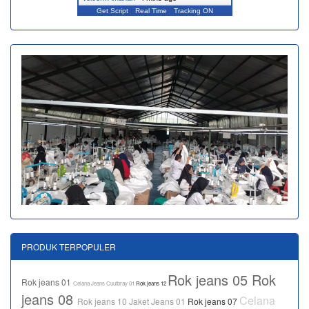
Get Script
Real Time
Tracking ON
PRODUK TERPOPULER
Rok jeans 05
Rok
Rok jeans 01
Celana Jeans Cuutbray 01
Rok jeans 12
jeans 08
Celana
Rok jeans 10
Jaket Jeans 01
Rok jeans 07