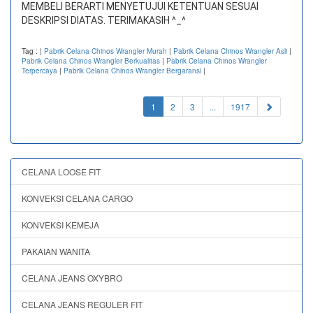
MEMBELI BERARTI MENYETUJUI KETENTUAN SESUAI
DESKRIPSI DIATAS. TERIMAKASIH ^_^
Tag :
|
Pabrik Celana Chinos Wrangler Murah
|
Pabrik Celana Chinos Wrangler Asli
|
Pabrik Celana Chinos Wrangler Berkualitas
|
Pabrik Celana Chinos Wrangler
Terpercaya
|
Pabrik Celana Chinos Wrangler Bergaransi
|
(current)
1
2
3
...
1917
CELANA LOOSE FIT
KONVEKSI CELANA CARGO
KONVEKSI KEMEJA
PAKAIAN WANITA
CELANA JEANS OXYBRO
CELANA JEANS REGULER FIT