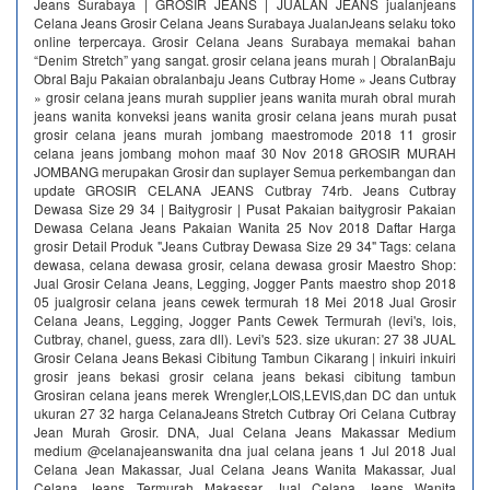
Jeans Surabaya | GROSIR JEANS | JUALAN JEANS jualanjeans
Celana Jeans Grosir Celana Jeans Surabaya JualanJeans selaku toko
online terpercaya. Grosir Celana Jeans Surabaya memakai bahan
“Denim Stretch” yang sangat. grosir celana jeans murah | ObralanBaju
Obral Baju Pakaian obralanbaju Jeans Cutbray Home » Jeans Cutbray
» grosir celana jeans murah supplier jeans wanita murah obral murah
jeans wanita konveksi jeans wanita grosir celana jeans murah pusat
grosir celana jeans murah jombang maestromode 2018 11 grosir
celana jeans jombang mohon maaf 30 Nov 2018 GROSIR MURAH
JOMBANG merupakan Grosir dan suplayer Semua perkembangan dan
update GROSIR CELANA JEANS Cutbray 74rb. Jeans Cutbray
Dewasa Size 29 34 | Baitygrosir | Pusat Pakaian baitygrosir Pakaian
Dewasa Celana Jeans Pakaian Wanita 25 Nov 2018 Daftar Harga
grosir Detail Produk "Jeans Cutbray Dewasa Size 29 34" Tags: celana
dewasa, celana dewasa grosir, celana dewasa grosir Maestro Shop:
Jual Grosir Celana Jeans, Legging, Jogger Pants maestro shop 2018
05 jualgrosir celana jeans cewek termurah 18 Mei 2018 Jual Grosir
Celana Jeans, Legging, Jogger Pants Cewek Termurah (levi's, lois,
Cutbray, chanel, guess, zara dll). Levi's 523. size ukuran: 27 38 JUAL
Grosir Celana Jeans Bekasi Cibitung Tambun Cikarang | inkuiri inkuiri
grosir jeans bekasi grosir celana jeans bekasi cibitung tambun
Grosiran celana jeans merek Wrengler,LOIS,LEVIS,dan DC dan untuk
ukuran 27 32 harga CelanaJeans Stretch Cutbray Ori Celana Cutbray
Jean Murah Grosir. DNA, Jual Celana Jeans Makassar Medium
medium @celanajeanswanita dna jual celana jeans 1 Jul 2018 Jual
Celana Jean Makassar, Jual Celana Jeans Wanita Makassar, Jual
Celana Jeans Termurah Makassar, Jual Celana Jeans Wanita