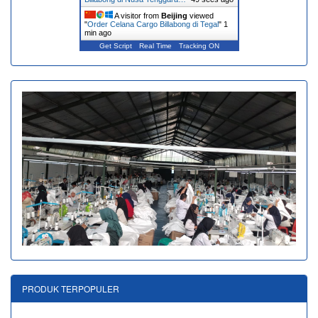
A visitor from
Beijing
viewed
"
Order Celana Cargo Billabong di Tegal
"
1
min ago
Get Script
Real Time
Tracking ON
PRODUK TERPOPULER