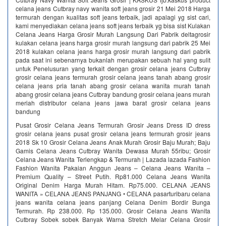
celana jeans Cutbray navy wanita soft jeans grosir 21 Mei 2018 Harga
termurah dengan kualitas soft jeans terbaik, jadi apalagi yg sist cari,
kami menyediakan celana jeans soft jeans terbaik yg bisa sist Kulakan
Celana Jeans Harga Grosir Murah Langsung Dari Pabrik deltagrosir
kulakan celana jeans harga grosir murah langsung dari pabrik 25 Mei
2018 kulakan celana jeans harga grosir murah langsung dari pabrik
pada saat ini sebenarnya bukanlah merupakan sebuah hal yang sulit
untuk Penelusuran yang terkait dengan grosir celana jeans Cutbray
grosir celana jeans termurah grosir celana jeans tanah abang grosir
celana jeans pria tanah abang grosir celana wanita murah tanah
abang grosir celana jeans Cutbray bandung grosir celana jeans murah
meriah distributor celana jeans jawa barat grosir celana jeans
bandung
Pusat Grosir Celana Jeans Termurah Grosir Jeans Dress ID dress
grosir celana jeans pusat grosir celana jeans termurah grosir jeans
2018 Sk 10 Grosir Celana Jeans Anak Murah Grosir Baju Murah; Baju
Gamis Celana Jeans Cutbray Wanita Dewasa Murah 55ribu; Grosir
Celana Jeans Wanita Terlengkap & Termurah | Lazada lazada Fashion
Fashion Wanita Pakaian Anggun Jeans – Celana Jeans Wanita –
Premium Quality – Street Putih. Rp81.000 Celana Jeans Wanita
Original Denim Harga Murah Hitam. Rp75.000. CELANA JEANS
WANITA » CELANA JEANS PANJANG • CELANA pasarturibaru celana
jeans wanita celana jeans panjang Celana Denim Bordir Bunga
Termurah. Rp 238.000. Rp 135.000. Grosir Celana Jeans Wanita
Cutbray Sobek sobek Banyak Warna Stretch Melar Celana Grosir