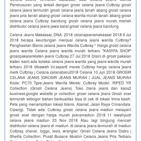
Penelusuran yang terkait dengan grosir celana jeans Cutbray grosir
celana jeans termurah grosir celana jeans tanah abang grosir celana
jeans pria tanah abang grosir celana wanita murah tanah abang grosir
celana jeans Cutbray bandung grosir celana jeans murah meriah
distributor celana jeans jawa barat grosir celana jeans bandung
Celana Jeans Makassar, DNA: 2018 celanajeansmakassar 2018 9 Jul
2018 berapa keuntungan menjual celana jeans wanita Cutbray?
Penghasilan Bisnis celana jeans Wanita Cutbray * Harga grosir celana
jeans wanita Celana jeans wanita murah terbaru ''KASYFA SHOP'
grosirpakaianklaten jeans Cutbray 27 Jul 2018 Disini di grosir pakaian
klaten kami ada koleksi celana jeans wanita yang jeans wanita murah
terbaru 2018 dibawah ini.seperti merek Cutbray harga celana jeans
merk Cutbray | Celana celanabaru2018 Celana 10 Jun 2018 GROSIR
CELANA JEANS |GROSIR JEANS MURAH | JUAL JEANS MURAH
Kode: PC70 Type:Jeans Wanita Merek: Cutbray Model: RIPED YR
Collection (Grosir Celana Jeans) Toko clana jeans dan kaos2
business.google website yr collection grosir celana jeans Grosir ecer
termurah sebogor bahan berkualitas bisa di cek di lokasi trima kasih.
Peta yang menampilkan lokasi bisnis. Alamat. Jalan Raya Cimandala.
Ciparigi. Tidak ada: Cutbray grosir celana jeans madiun melayani
grosir ecer dengan harga murah jeansmadiun 2018 11 iswahyudi
celana jeans madiun 23 Nov 2018 Atau lagi bingung mencari
distributor celana jeans di madiun. di celana jeans termurah di madiun
Cutbray, chenel, loggo, levis, wrangler. Grosir Celana Jeans Distro |
Sheilla Collection, Pusat Busana Muslim Celana Jeans Pria Terbaru