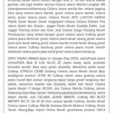
gambar. cek juga koleksi lainnya Celana Jeans Wanita Lengkap WA
celanajeansmurahbandung Celana Jeans wanita dan celana jegging
Zara yang celana jeans wanita, grosir celana jeans wanita, celana
jeans, grosir celana jeans, Celana Pensil ANTI LUNTUR HARGA
Pabrik Grosir Murah Grosir megasyarif Celana Celana Dickies Pria
Jeans Grosir dan Eceran. Jogger Pants Murah Kualitas Distro. Jual
Jogger Training Grosir dan Ecer. Jual Celana Cargo Panjang Murah
Penelusuran yang terkait dengan grosir celana jeans Cutbray grosir
celana jeans termurah grosir celana jeans tanah abang grosir celana
jeans pria tanah abang grosir celana wanita murah tanah abang grosir
celana jeans Cutbray bandung grosir celana jeans murah meriah
distributor celana jeans jawa barat grosir celana jeans bandung
DIFIO TANAH ABANG Apps on Google Play DIFIO JeansPusat Jeans
OnlinePGTA Blok B lt.3A No.23 25 Jeans ready stock, produksi
konveksi sendiri. Bisa ecer, grosir, dropship. Menerima partai besar
Cutbray STRECH CEWE Gudang Celana Jeans Murah Grosir Baju
abadigrosir product 16760 46 Cutbray strech cewe gudang celana
jeans murah Beli eceran langsung dapat harga grosir! langsung dari
pabrik, menerima reseller dan dropship. Boleh beli Grosir Celana
Jeans Murah !!! Harga: 80.000, pcs Celana Wanita Cutbray Jaman
Sekarang Gaya Baju Jaman Sekarang gayabajujamansekarang elana
dalam wanita Jual CELANA JEANS WANITA Cutbray BIO BLITZ
IMPORT NO 27 28 29 30 from celana wanita Cutbray. Sentra Grosir
Celana Jeans Cutbray Wanita Dewasa Murah Mukena Cutbray Grosir
Tanah Abang,Baju Import Online Murah grosirdress product 12814