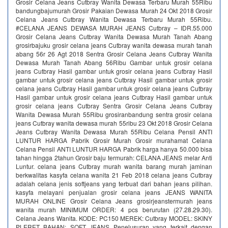
Grosir Celana Jeans Cutbray Wanita Dewasa Terbaru Murah 55Ribu
bandungbajumurah Grosir Pakaian Dewasa Murah 24 Okt 2018 Grosir
Celana Jeans Cutbray Wanita Dewasa Terbaru Murah 55Ribu.
#CELANA JEANS DEWASA MURAH JEANS Cutbray – IDR.55.000
Grosir Celana Jeans Cutbray Wanita Dewasa Murah Tanah Abang
grosirbajuku grosir celana jeans Cutbray wanita dewasa murah tanah
abang 56r 26 Agt 2018 Sentra Grosir Celana Jeans Cutbray Wanita
Dewasa Murah Tanah Abang 56Ribu Gambar untuk grosir celana
jeans Cutbray Hasil gambar untuk grosir celana jeans Cutbray Hasil
gambar untuk grosir celana jeans Cutbray Hasil gambar untuk grosir
celana jeans Cutbray Hasil gambar untuk grosir celana jeans Cutbray
Hasil gambar untuk grosir celana jeans Cutbray Hasil gambar untuk
grosir celana jeans Cutbray Sentra Grosir Celana Jeans Cutbray
Wanita Dewasa Murah 55Ribu grosiranbandung sentra grosir celana
jeans Cutbray wanita dewasa murah 55ribu 23 Okt 2018 Grosir Celana
Jeans Cutbray Wanita Dewasa Murah 55Ribu Celana Pensil ANTI
LUNTUR HARGA Pabrik Grosir Murah Grosir murahamat Celana
Celana Pensil ANTI LUNTUR HARGA Pabrik harga hanya 50.000 bisa
tahan hingga 2tahun Grosir baju termurah: CELANA JEANS melar Anti
Luntur. celana jeans Cutbray murah wanita barang murah jaminan
berkwalitas kasyfa celana wanita 21 Feb 2018 celana jeans Cutbray
adalah celana jenis softjeans yang terbuat dari bahan jeans pilihan.
kasyfa melayani penjualan grosir celana jeans JEANS WANITA
MURAH ONLINE Grosir Celana Jeans grosirjeanstermurah jeans
wanita murah MINIMUM ORDER: 4 pcs berurutan (27.28.29.30).
Celana Jeans Wanita. KODE: PC150 MEREK: Cutbray MODEL: SKINY
PLERET BAHAN: SOFT JEANS Penelusuran yang terkait dengan