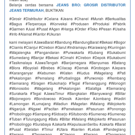
Belanja cerdas bersama
JEANS BRO: GROSIR DISTRIBUTOR
JEANS TERMURAH
, BUKTIKAN
#Grosir #Distributor #Celana #Jeans #Chanel #Murah #Berkualitas
#Bagus #Terpercaya #Konveksi #Produsen #Produksi #Pabrik
#Garmen #Jual #Pusat #Agen #Harga #Order #Toko #Pesan #Usaha
#Info #Alamat #Kantor #Ukuran
kami melayani #JawaBarat #Bandung #BandungBarat #Bekasi #Bogor
#Ciamis #Cianjur #Cirebon #Garut #Indramayu #Karawang #Kuningan
#Majalengka #Pangandaran #Purwakarta #Subang #Sukabumi
#Sumedang #Banjar #Bekasi #Cimahi #Cirebon #Depok #Sukabumi
#Tasikmalaya #JawaTengah #Banjarnegara #Banyumas #Batang
#Blora #Boyolali #Brebes #Cilacap #Demak #Grobogan #Jepara
#Karanganyar #Kebumen #Klaten #Kudus #Magelang #Pati
#Pekalongan #Pemalang #Purbalingga #Purworejo #Rembang
#Semarang #Sragen #Sukoharjo #Tegal #Temanggung #Wonogiri
#Wonosobo #Magelang #Pekalongan #Salatiga #Semarang
#Surakarta #Tegal #JawaTimur #Bangkalan #Banyuwangi #Blitar
#Bojonegoro #Bondowoso #Gresik #Jember #Jombang #Kediri
#Lamongan #Lumajang #Madiun #Magetan #Malang #Mojokerto
#Nganjuk #Ngawi #Pacitan #Pamekasan #Pasuruan #Ponorogo
#Probolinggo #Sampang #Sidoarjo #Situbondo #Sumenep #Sumenep
#Tuban #Tulungagung #Batu #Blitar #Malang #Mojokerto #Pasuruan
#Probolinggo #Surabaya #Jakarta #KepulauanSeribu #Jakarta #Barat
#Pusat #Selatan #Timur #Utara #banten #Lebak #Pandeglang
#Serang #Tangerang #Cilegon #Serang #Tangerang