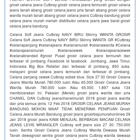
grosir celana jeans Cutbray grosir celana jeans termurah grosir celana
jeans tanah abang grosir celana jeans pria tanah abang grosir celana
wanita murah tanah abang grosir celana jeans Cutbray bandung grosir
celana jeans murah meriah distributor celana jeans jawa barat grosir
celana jeans bandung
Celana Soft Jeans Cutbray NAVY BIRU Skinny WANITA GROSIR
Celana Soft Jeans Cutbray NAVY BIRU Skinny WANITA GR #Cutbray
#celanapanjang #celanajeans #celanamurah #celanawanita #Celana
#celanajeansmurah #celanacewek #celanajeanscewek
#celanabranded #grosir Pusat grosir celana jeans termurah dan
terbesar di jombang Facebook id facebook Jombang, Jawa Timur,
Indonesia Big Box Retailer dan terbesar di jombang. 850 suka.
melayani grosir celana jeans termurah dan terbesar di jombang.
Celana panjang cewek Cutbray sobek blue. Size 27 30 Grosir Celana
Jeans Wanita Murah 780.000 lusin Atau 65.000 Grosir Celana Jeans
Wanita Murah 780.000 lusin Atau 65.000. 1.897 suka 134
membicarakan ini. Pakaian (Merek) grosir jeans wanita dan pria
CHANEL DAN Cutbray jeanschanelmurah 2018 grosir jeans wanita
dan pria semua jenis. 12 Feb 2018 GROSIR CELANA JEANS MURAH
BANDUNG MOHON MAAF TIDAK MENERIMA PENIPUAN Grosir
Celana Jeans Murah Bandung grosir jeans grosirbajumurahonlinee 29
Jan 2018 grosir jeans KAMI MENJUAL BERBAGAI MACAM CELANA
JEANS LEVIS WRANGLER Cutbray soft jeans size 27 30: 750.000
lusin. Sentra Grosir Celana Jeans Cutbray Wanita Dewasa Murah
Tanah dewagrosir sentra grosir celana jeans Cutbray wanita dewasa