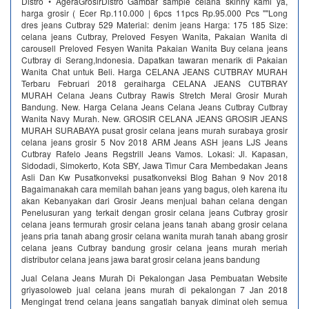
Distro • AgeraGrosirDistro Gambar sample celana skinny kami ya,
harga grosir ( Ecer Rp.110.000 | 6pcs 11pcs Rp.95.000 Pcs ""Long
dres jeans Cutbray 529 Material: denim jeans Harga: 175 185 Size:
celana jeans Cutbray, Preloved Fesyen Wanita, Pakaian Wanita di
carousell Preloved Fesyen Wanita Pakaian Wanita Buy celana jeans
Cutbray di Serang,Indonesia. Dapatkan tawaran menarik di Pakaian
Wanita Chat untuk Beli. Harga CELANA JEANS CUTBRAY MURAH
Terbaru Februari 2018 geraiharga CELANA JEANS CUTBRAY
MURAH Celana Jeans Cutbray Rawis Stretch Meral Grosir Murah
Bandung. New. Harga Celana Jeans Celana Jeans Cutbray Cutbray
Wanita Navy Murah. New. GROSIR CELANA JEANS GROSIR JEANS
MURAH SURABAYA pusat grosir celana jeans murah surabaya grosir
celana jeans grosir 5 Nov 2018 ARM Jeans ASH jeans LJS Jeans
Cutbray Rafelo Jeans Regstrill Jeans Vamos. Lokasi: Jl. Kapasan,
Sidodadi, Simokerto, Kota SBY, Jawa Timur Cara Membedakan Jeans
Asli Dan Kw Pusatkonveksi pusatkonveksi Blog Bahan 9 Nov 2018
Bagaimanakah cara memilah bahan jeans yang bagus, oleh karena itu
akan Kebanyakan dari Grosir Jeans menjual bahan celana dengan
Penelusuran yang terkait dengan grosir celana jeans Cutbray grosir
celana jeans termurah grosir celana jeans tanah abang grosir celana
jeans pria tanah abang grosir celana wanita murah tanah abang grosir
celana jeans Cutbray bandung grosir celana jeans murah meriah
distributor celana jeans jawa barat grosir celana jeans bandung
Jual Celana Jeans Murah Di Pekalongan Jasa Pembuatan Website
griyasoloweb jual celana jeans murah di pekalongan 7 Jan 2018
Mengingat trend celana jeans sangatlah banyak diminat oleh semua