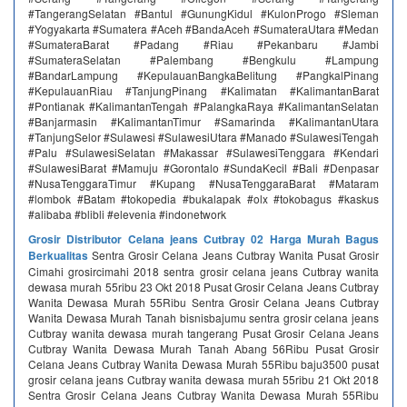
#TangerangSelatan #Bantul #GunungKidul #KulonProgo #Sleman
#Yogyakarta #Sumatera #Aceh #BandaAceh #SumateraUtara #Medan
#SumateraBarat #Padang #Riau #Pekanbaru #Jambi
#SumateraSelatan #Palembang #Bengkulu #Lampung
#BandarLampung #KepulauanBangkaBelitung #PangkalPinang
#KepulauanRiau #TanjungPinang #Kalimatan #KalimantanBarat
#Pontianak #KalimantanTengah #PalangkaRaya #KalimantanSelatan
#Banjarmasin #KalimantanTimur #Samarinda #KalimantanUtara
#TanjungSelor #Sulawesi #SulawesiUtara #Manado #SulawesiTengah
#Palu #SulawesiSelatan #Makassar #SulawesiTenggara #Kendari
#SulawesiBarat #Mamuju #Gorontalo #SundaKecil #Bali #Denpasar
#NusaTenggaraTimur #Kupang #NusaTenggaraBarat #Mataram
#lombok #Batam #tokopedia #bukalapak #olx #tokobagus #kaskus
#alibaba #blibli #elevenia #indonetwork
Grosir Distributor Celana jeans Cutbray 02 Harga Murah Bagus
Berkualitas
Sentra Grosir Celana Jeans Cutbray Wanita Pusat Grosir
Cimahi grosircimahi 2018 sentra grosir celana jeans Cutbray wanita
dewasa murah 55ribu 23 Okt 2018 Pusat Grosir Celana Jeans Cutbray
Wanita Dewasa Murah 55Ribu Sentra Grosir Celana Jeans Cutbray
Wanita Dewasa Murah Tanah bisnisbajumu sentra grosir celana jeans
Cutbray wanita dewasa murah tangerang Pusat Grosir Celana Jeans
Cutbray Wanita Dewasa Murah Tanah Abang 56Ribu Pusat Grosir
Celana Jeans Cutbray Wanita Dewasa Murah 55Ribu baju3500 pusat
grosir celana jeans Cutbray wanita dewasa murah 55ribu 21 Okt 2018
Sentra Grosir Celana Jeans Cutbray Wanita Dewasa Murah 55Ribu