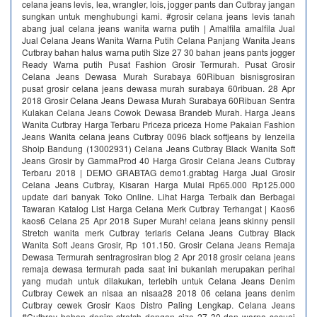
celana jeans levis, lea, wrangler, lois, jogger pants dan Cutbray jangan
sungkan untuk menghubungi kami. #grosir celana jeans levis tanah
abang jual celana jeans wanita warna putih | Amalfila amalfila Jual
Jual Celana Jeans Wanita Warna Putih Celana Panjang Wanita Jeans
Cutbray bahan halus warna putih Size 27 30 bahan jeans pants jogger
Ready Warna putih Pusat Fashion Grosir Termurah. Pusat Grosir
Celana Jeans Dewasa Murah Surabaya 60Ribuan bisnisgrosiran
pusat grosir celana jeans dewasa murah surabaya 60ribuan. 28 Apr
2018 Grosir Celana Jeans Dewasa Murah Surabaya 60Ribuan Sentra
Kulakan Celana Jeans Cowok Dewasa Brandeb Murah. Harga Jeans
Wanita Cutbray Harga Terbaru Priceza priceza Home Pakaian Fashion
Jeans Wanita celana jeans Cutbray 0096 black softjeans by Ienzeila
Shoip Bandung (13002931) Celana Jeans Cutbray Black Wanita Soft
Jeans Grosir by GammaProd 40 Harga Grosir Celana Jeans Cutbray
Terbaru 2018 | DEMO GRABTAG demo1.grabtag Harga Jual Grosir
Celana Jeans Cutbray, Kisaran Harga Mulai Rp65.000 Rp125.000
update dari banyak Toko Online. Lihat Harga Terbaik dan Berbagai
Tawaran Katalog List Harga Celana Merk Cutbray Terhangat | Kaos6
kaos6 Celana 25 Apr 2018 Super Murah! celana jeans skinny pensil
Stretch wanita merk Cutbray terlaris Celana Jeans Cutbray Black
Wanita Soft Jeans Grosir, Rp 101.150. Grosir Celana Jeans Remaja
Dewasa Termurah sentragrosiran blog 2 Apr 2018 grosir celana jeans
remaja dewasa termurah pada saat ini bukanlah merupakan perihal
yang mudah untuk dilakukan, terlebih untuk Celana Jeans Denim
Cutbray Cewek an nisaa an nisaa28 2018 06 celana jeans denim
Cutbray cewek Grosir Kaos Distro Paling Lengkap. Celana Jeans
#Cutbray bahan denim stretch dengan size 27 30 dan warna sesuai