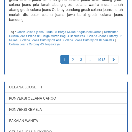
celana jeans pria tanah abang grosir celana wanita murah tanah
abang grosir celana jeans Cutbray bandung grosir celana jeans murah
meriah distributor celana jeans jawa barat grosir celana jeans
bandung
Tag :
Grosir Celana jeans Prada 03 Harga Murah Bagus Berkualitas
|
Distributor
Celana jeans Prada 03 Harga Murah Bagus Berkualitas
|
Celana Jeans Cutbray 03
Murah
|
Celana Jeans Cutbray 03 Asli
|
Celana Jeans Cutbray 03 Berkualitas
|
Celana Jeans Cutbray 03 Terpercaya
|
(current)
1
2
3
...
1918
CELANA LOOSE FIT
KONVEKSI CELANA CARGO
KONVEKSI KEMEJA
PAKAIAN WANITA
CELANA JEANS OXYBRO