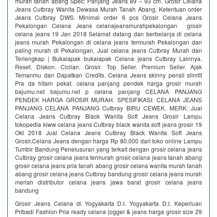
murah tanah abang Spec: Panjang Jeans 89 – 93 cm. Grosir Celana
Jeans Cutbray Wanita Dewasa Murah Tanah Abang. Ketentuan order
Jeans Cutbray DWS. Minimal order 6 pcs Grosir Celana Jeans
Pekalongan Celana Jeans celanajeansmurahpekalongan grosir
celana jeans 19 Jan 2018 Selamat datang dan berbelanja di celana
jeans murah Pekalongan di celana jeans termurah Pekalongan dan
paling murah di Pekalongan, Jual celana jeans Cutbray Murah dan
Terlengkap | Bukalapak bukalapak Celana jeans Cutbray Lainnya.
Reset. Diskon. Cicilan. Grosir. Top Seller. Premium Seller. Ajak
Temanmu dan Dapatkan Credits. Celana Jeans skinny pensil slimfit
Pra da hitam pekat. celana panjang pendek harga grosir murah
bajumu.net bajumu.net p celana panjang CELANA PANJANG
PENDEK HARGA GROSIR MURAH. SPESIFIKASI: CELANA JEANS
PANJANG CELANA PANJANG Cutbray BIRU CEWEK. MERK: Jual
Celana Jeans Cutbray Black Wanita Soft Jeans Grosir Lampu
tokopedia kiww celana jeans Cutbray black wanita soft jeans grosir 19
Okt 2018 Jual Celana Jeans Cutbray Black Wanita Soft Jeans
Grosir,Celana Jeans dengan harga Rp 80.000 dari toko online Lampu
Tumblr Bandung Penelusuran yang terkait dengan grosir celana jeans
Cutbray grosir celana jeans termurah grosir celana jeans tanah abang
grosir celana jeans pria tanah abang grosir celana wanita murah tanah
abang grosir celana jeans Cutbray bandung grosir celana jeans murah
meriah distributor celana jeans jawa barat grosir celana jeans
bandung
Grosir Jeans Celana di Yogyakarta D.I. Yogyakarta D.I. Keperluan
Pribadi Fashion Pria ready celana jogger & jeans harga grosir size 29