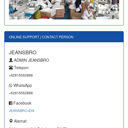
ONLINE SUPPORT | CONTACT PERSON
JEANSBRO
ADMIN JEANSBRO
Telepon
+62816562888
WhatsApp
+62816562888
Facebook
JEANSBRO.IDN
Alamat