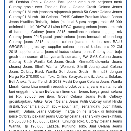
35. Fashion Pria » Celana Baru jeans oren pitch softjeans merk
Cutbray grosir ecer. Fashion Pria » Celana Grosir Celana Jeans
Cutbray 01 Murah jeansbro.rajaproduk produk 50 Grosir Celana Jeans
Cutbray 01 Murah 100 Celana JEANS Cutbray Premium Murah Bahan
Jeans Kwalitas Terbaik, Halus (minimal 6 pcs) harga grosir: 65 000
(minimal 1lusin) DIATAS 3 Luisn NEGO. gudang celana jeans termurah
di bandung Cutbray jeans 2215 ramailancar celana legging rok
Cutbray jeans 2215 pusat grosir celana jeans termurah di bandung
Cutbray jeans 2215. supplier celana jeans di kudus sms BAJU
GROSIR bajugrosir.xyz supplier celana jeans di kudus sms 22 Okt
2018 supplier celana jeans di kudus celana jeans Cutbray Jual baju
grosir dan eceran di banyumanik semarang WA SMS Celana Jeans
Cutbray Black Wanita Soft Jeans Grosir | Gmmp23 elevenia Jeans
(Jeans) Jeans Slimfit Wanita (Women's Slimfit Jeans) Jual Celana
Jeans Cutbray Black Wanita Soft Jeans Grosir | Gmmp23 dengan
Harga Rp 270.000 dari Toko Online Serayukosmetik, Jakarta Selatan.
Beli Aneka Tetap Trendi di 2018 Meski Dengan Celana Jeans Wanita
Murah Kamu bisa memilih produk produk celana jeans wanita murah
tapi enggak murahan Berbahan linen dan tenun, harga grosir celana
ini Rp. 90.000 per item. Grosir Celana Jeans Putih Cutbray
grosirbajubaru Artikel Grosir Celana Jeans Putih Cutbray umat Hindu
di Bali, Sudhamala (putih, abu – abu, hitam), serta tridatu (putih, hitam,
merah). Dalam. Jeans Cutbray | harga online terbaik di Indonesia
iprice Cutbray pakaian jeans Cutbray celana jeans Skiny cewek hitam.
Rp 85.000 Rp 100.000. Lazada. Kunjungi Toko. Cutbray Celana Jeans
Wanita. Rp 190.000. Lazada. Kunjungi Toko. Jual Celana Jeans
Cutbray Navy Wanita Soft Jeans Grosir | KASKUS fjb.kaskus product