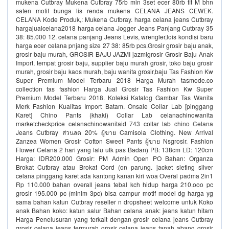
mukena Cutbray Mukena Cutbray 75rb min 3set ecer 80rb fit M bhn
saten motif bunga lis renda mukena CELANA JEANS CEWEK.
CELANA Kode Produk,: Mukena Cutbray. harga celana jeans Cutbray
hargajualcelana2018 harga celana Jogger Jeans Panjang Cutbray 35
38: 85.000 12. celana panjang Jeans Levis, wrengler,lois kondisi baru
harga ecer celana pnjang size 27 38: 85rb pcs.Grosir grosir baju anak,
grosir baju murah, GROSIR BAJU JAZMI jazmigrosir Grosir Baju Anak
Import, tempat grosir baju, supplier baju murah grosir, toko baju grosir
murah, grosir baju kaos murah, baju wanita grosir,baju Tas Fashion Kw
Super Premium Model Terbaru 2018 Harga Murah tasmode.co
collection tas fashion Harga Jual Grosir Tas Fashion Kw Super
Premium Model Terbaru 2018. Koleksi Katalog Gambar Tas Wanita
Merk Fashion Kualitas Import Batam. Onsale Collar Lab [pinggang
Karet] Chino Pants (khaki) Collar Lab celanachinowanita
marketcheckprice celanachinowanitaid 743 collar lab chino Celana
Jeans Cutbray ส่วนลด 20% ผู้ขาย Camisola Clothing. New Arrival
Zanzea Women Grosir Cotton Sweet Pants ผู้ขาย Nsgrosir. Fashion
Flower Celana 2 hari yang lalu utk pas Badan) PB: 138cm LD: 120cm
Harga: IDR200.000 Grosir: PM Admin Open PO Bahan: Organza
Brokat Cutbray atau Brokat Cord (on parung. jacket sleting silver
celana pinggang karet ada kantong kanan kiri woa Overal padma 2in1
Rp 110.000 bahan overall jeans tebal kch hidup harga 210.ooo pc
grosir 195.000 pc (minim 3pc) bisa campur motif model dg harga yg
sama bahan katun Cutbray reseller n dropsheet welcome untuk Koko
anak Bahan koko: katun salur Bahan celana anak: jeans katun hitam
Harga Penelusuran yang terkait dengan grosir celana jeans Cutbray
grosir celana jeans termurah grosir celana jeans tanah abang grosir