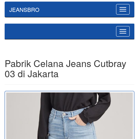
JEANSBRO
Toggle
navigatio
Toggle
navigatio
Pabrik Celana Jeans Cutbray
03 di Jakarta