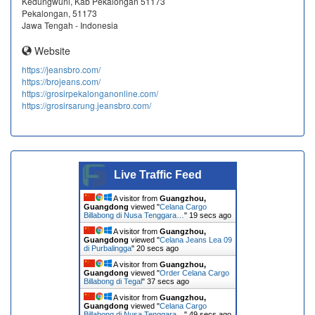
Kedungwuni, Kab Pekalongan 51173
Pekalongan, 51173
Jawa Tengah - Indonesia
Website
https://jeansbro.com/
https://brojeans.com/
https://grosirpekalonganonline.com/
https://grosirsarung.jeansbro.com/
Live Traffic Feed
A visitor from
Guangzhou,
Guangdong
viewed "
Celana Cargo
Billabong di Nusa Tenggara…
"
20 secs ago
A visitor from
Guangzhou,
Guangdong
viewed "
Celana Jeans Lea 09
di Purbalingga
"
21 secs ago
A visitor from
Guangzhou,
Guangdong
viewed "
Order Celana Cargo
Billabong di Tegal
"
38 secs ago
A visitor from
Guangzhou,
Guangdong
viewed "
Celana Cargo
Billabong di Nusa Tenggara…
"
50 secs ago