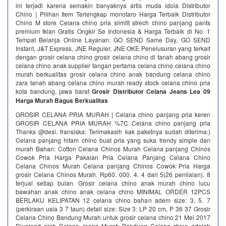
ini terjadi karena semakin banyaknya artis muda idola Distributor
Chino | Pilihan Item Terlengkap‎ monotaro Harga Terbaik Distributor
Chino‎ M store Celana chino pria slimfit strech chino panjang pants
premium‎ Iklan Gratis Ongkir Se Indonesia & Harga Terbaik di No. 1
Tempat Belanja Online Layanan: GO SEND Same Day, GO SEND
Instant, J&T Express, JNE Reguler, JNE OKE Penelusuran yang terkait
dengan grosir celana chino grosir celana chino di tanah abang grosir
celana chino anak supplier tangan pertama celana chino celana chino
murah berkualitas grosir celana chino anak bandung celana chino
zara tanah abang celana chino murah ready stock celana chino pria
kota bandung, jawa barat
Grosir Distributor Celana Jeans Lea 09
Harga Murah Bagus Berkualitas
GROSIR CELANA PRIA MURAH | Celana chino panjang pria keren
GROSIR CELANA PRIA MURAH %7C Celana chino panjang pria
Thanks @desi. fransiska: Terimakasih kak paketnya sudah diterima:)
Celana panjang hitam chino buat pria yang suka trendy simple dan
murah Bahan: Cotton Celana Chinos Murah Celana panjang Chinos
Cowok Pria Harga Pakaian Pria Celana Panjang Celana Chino
Celana Chinos Murah Celana panjang Chinos Cowok Pria Harga
grosir Celana Chinos Murah. Rp60. 000. 4. 4 dari 5(26 penilaian). 8
terjual setiap bulan. Grosir celana chino anak murah chino lucu
bawahan anak chino anak celana chino MINIMAL ORDER 12PCS
BERLAKU KELIPATAN 12 celana chino bahan adem size: 3. 5. 7
(perkiraan usia 3 7 taun) detail size: Size 3: LP 20 cm, P 36 37 Grosir
Celana Chino Bandung Murah untuk grosir celana chino 21 Mei 2017
Diupload oleh Celana Jeans Murah Bandung Celana chino adalah