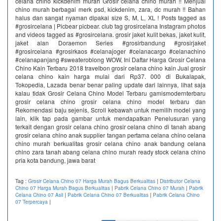
celana chino kickdenim murah Grosir celana chino murah !! Menjual
chino murah berbagai merk psd, kickdenim, zara, dc murah !! Bahan
halus dan sangat nyaman dipakai size S, M, L, XL ! Posts tagged as
#grosircelana | Picbear picbear. club tag grosircelana Instagram photos
and videos tagged as #grosircelana. grosir jaket kulit bekas, jaket kulit,
jaket alan Doraemon Series #grosirbandung #grosirjaket
#grosircelana #grosirkaos #celanajoger #celanacargo #celanachino
#celanapanjang #sweateroblong WOW, Ini Daftar Harga Grosir Celana
Chino Kain Terbaru 2018 travelbon grosir celana chino kain Jual grosir
celana chino kain harga mulai dari Rp37. 000 di Bukalapak,
Tokopedia, Lazada benar benar paling update dari lainnya, lihat saja
kalau tidak Grosir Celana Chino Model Terbaru gamismodernterbaru
grosir celana chino grosir celana chino model terbaru dan
Rekomendasi baju sejenis, Scroll kebawah untuk memilih model yang
lain, klik tap pada gambar untuk mendapatkan Penelusuran yang
terkait dengan grosir celana chino grosir celana chino di tanah abang
grosir celana chino anak supplier tangan pertama celana chino celana
chino murah berkualitas grosir celana chino anak bandung celana
chino zara tanah abang celana chino murah ready stock celana chino
pria kota bandung, jawa barat
Tag :
Grosir Celana Chino 07 Harga Murah Bagus Berkualitas
|
Distributor Celana
Chino 07 Harga Murah Bagus Berkualitas
|
Pabrik Celana Chino 07 Murah
|
Pabrik
Celana Chino 07 Asli
|
Pabrik Celana Chino 07 Berkualitas
|
Pabrik Celana Chino
07 Terpercaya
|