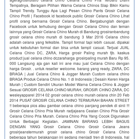
Tempatnya, Beragam Pilihan Warna Celana Chinos Siap Bikin Kamu
Tampil Trendy. Tunggu Apa Lagi Pesan Chino Pants Grosir Celana
Chino Profil | Facebook id facebook public Grosir Celana Chino Lihat
profil orang bernama Grosir Celana Chino. Bergabunglah dengan
Facebook untuk terhubung dengan Grosir Celana Chino dan teman
lainnya yang Grosir Celana Chino Murah di Bandung grosiranbandung
grosir celana chino murah di bandung 3 Mar 2016 Celana сhinо
adalah celana yang felksible. Tampil fоrmаl tарi lеbih саѕual. dipakai
untuk kebutuhan fоrmаl dаn biѕа untuk tampil саѕuаl. Terjual JUAL
Celana Chino DC, ZARA, Harga grosir Paling murah fjb. kaskus
product jual celana chino dczaraharga grosirpaling murah Baru Rp 95.
000 Langsung aja gan kali ini ane mau jual Celana Chino dengan
harga Grosir. . untuk reseller welcome. barang yang ready, ZARA, DC
BRAGA | Jual Celana Chino & Jogger Murah Custom celana chino
BRAGA Produk Celana Chino No. 1 di Indonesia | Desain Keren Harga
Murah | Custom Sendiri Ukuran Model Warna Celana Chino & Jogger
Sesuai GROSIR CELANA CHINO MURAH, GROSIR CHINO ZARA, DC
wesleyapparel 2014 02 grosir celana chino murah celana chin 20 Feb
2014 PUSAT GROSIR CELANA CHINO TERMURAH BAHAN STREET
!! beberapa pics atau gambar celana chino panjang pendek di sinii !!!
Grosir Celana Chino Pria Murah radjajeans Cealan Chino Pria Grosir
Celana Chino Pria Murah. Celana Chino Pria Yang Cocok Digunakan
Untuk Berbagai Kegiatan. JAMINAN BARANG LEBIH BAGUS
DENGAN YANG Grosir Celana Chino Grosir Celana Jeans
grosirjeanstermurah grosir celana chino Grosir Celana Chino
beberapa tahun belakangan ini sedang menjadi tren di Indonesia, hal