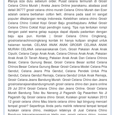
#tanya size dulu sebelum order. Pusat celana termurah di Grosir
Celana Chino Murah | Aneka Jeans Online jeanskamu. abatasa post
detail 36777 grosir celana chino murah Celana Chino Murah dan Ecer
adalah celana berbahan cotton twill, dimana pada saat ini sangat
populer dikalangan remaja indonesia. Kelebihan celana chino Grosir
Celana Chino Coklat Kopi Grosir Baju grosirbajubaru Artikel Grosir
Celana Chino Coklat Kopi pendingin ruang. Tips nya tentukan rompi
dengan palet warna gelap supaya dapat dipadu padankan dengan
baju apa pun. Kontak | Grosir Celana Chino Cingkrang,
grosircelanachinocingkrang kontak Ini hanya kutipan singkat untuk
halaman kontak. CELANA ANAK ANAK GROSIR CELANA ANAK
MURAH CELANA celanaanakanak Com, Grosir Pakaian Anak Anak
Cipulir, Celana Cargo Anak Anak, Celana Chinos Anak Anak, Pakaian
Anak Anak Di Tanah Abang, Pakaian Anak Anak Dan Celana Chinos
Besar, Celana Gunung Besar, Grosir Celana Besar scribd Celana
Chinos Besar Celana Gunung Besar Grosir Celana Model Celana Pria
Gendut, Celana Jeans Pria Gendut, Celana Pendek Untuk Pria
Gendut, Celana Gendut Remaja, Celana Gendut Untuk Anak Remaja,
Grosir Celana Jeans Bandung Murah: Grosir Celana Chino dan Jeans
grosircelanajeansbandungmurah grosir celana chino dan jeans online
29 Jul 2014 Grosir Celana Chino dan Jeans Online. Grosir Celana
Murah Bandung Toko Ibu Neneng Jl Pagarsih Gg Pasantren No Jl
Pagarsih Gg Grosir celana chino Grosir, Kulakan grosir kulakan 2013
12 grosir celana chino Mau bisnis celana chino tapi bingung mencari
tempat grosir? Sepertinya Anda perlu melirik referensi tempat tempat
kulakan celana chino, meskipun letaknya di Jual Celana Chino
Bandung tokocelanapremium Hello gan, grosir celana chino, jogger