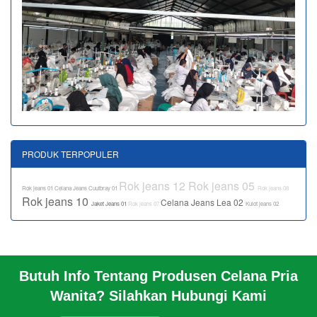
PRODUK TERPOPULER
Rok jeans 12
Rok jeans 05
Rok jeans 01
Celana Jeans Cuutbray 01
Rok jeans 08
Rok jeans 10
Celana Jeans Lea 02
Jaket Jeans 01
Rok jeans 07
Kulot jeans 02
Butuh Info Tentang Produsen Celana Pria
BERANDA
Wanita? Silahkan Hubungi Kami
PROFIL PABRIK
INFO