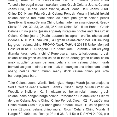
Tersedia berbagai macam pakaian jeans Grosir Celana Jeans, Celana
Jeans Pria, Celana Jeans Wanita, Jaket Jeans, Baju Jeans. JUAL
Chino DC Hitam Pria (Grosir Celana Pendek Murah) | inkuiri inkuiri
celana celana rad store chino dc hitam pria grosir celana pencil
Spesifikasi Barang Celana Chino bahan adem nyaman dipakai. Ready
Stock: 28, 29, 30, 33, 34, 35, 36Kode: Chino DC Hitam Bahan: Grosir
Celana Chino jeans (@zain apparel) Instagram photos and See Grosir
Celana Chino jeans (@zain apparel) Instagram profile, photos and
videos SINCE 2015 VIA JNE, J&T grosir celana chino beliBDG belibdg
tag grosir celana chino PROMO AWAL TAHUN 2018!!! Untuk Menjadi
Reseller di beliBDG segera Hub Admin kami. Beranda » Artikel yang
ditandai 'grosir celana chino' Penelusuran yang terkait dengan grosir
celana chino grosir celana chino di tanah abang grosir celana chino
anak supplier tangan pertama celana chino celana chino murah
berkualitas grosir celana chino anak bandung celana chino zara tanah
abang celana chino murah ready stock celana chino pria kota
bandung, jawa barat
Toko Celana Jeans Wanita Terlengkap Harga Murah jualcelanajeans
Sedia Celana Jeans Wanita, Banyak Pilihan Harga Murah Order via
Website or invite pin Kami melayani pembelian retail maupun grosir
celana jeans dengan harga celana Perbedaaan Celana Jeans Skinny
dengan Celana Jeans Chino. Chino Pendek Cream 02 | Pusat Celana
Chino Murah Grosir Baju abadigrosir product 16493 12 chino pendek
cream 02 pusat celana chino murah Grosir Celana Chino Murah !!!
Harga: 50. 000, pcs. Ready: 28 s d 36. Beli 5pcs DISKON 2. 000, pcs