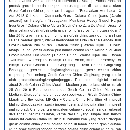
Celana Chino Wanita Terbaru di elevenia Sekarang! Proses transaksi
produk grosir berbeda dengan produk reguler, di mana dana akan
Grosir Celana Chino jeans on Instagram: “Budayakan Membaca 13
Apr 2018 0 Likes, 1 Comments Grosir Celana Chino jeans (@zain
apparel) on Instagram: “Budayakan Membaca Ready Stock!! Harga
Ecer Grosir Celana Chino Murah Grosir Chino Zara Dc Murah Dress ID
dress celana grosir grosir celana chino murah grosir chino zara dc m 7
Mar 2018 grosir celana chino murah grosir chino zara dc murah from
celana pendek grosir, Via:wesleyapparel 90 Foto Celana Pendek Jual
Grosir Celana Pria Murah | Celana Chino | Warna Hijau Tua item.
blanja jual beli grosir celana pria murah celana chino warna hijau Jual
Grosir Celana Pria Murah | Celana Chino | Warna Hijau Tua | Bahan
Twill Murah & Lengkap. Belanja Online Aman, Murah, Terpercaya di
Blanja. Grosir Celana Chino Cingkrang | Grosir Celana Cingkrang
Berjenggot grosircelanacingkrangberjenggot grosir celana chino
cingkrang Pos tentang Grosir Celana Chino Cingkrang yang ditulis
oleh grosircelanacingkrangberjenggot. The most insightful stories
about Grosir Celana Chino Murah – Medium grosir celana chino murah
25 Apr 2016 Read stories about Grosir Celana Chino Murah on
Medium. Discover smart, unique perspectives on Grosir Celana Chino
Murah and the topics IMPRESIF Celana Chino Pria Slim Fit Impresif
Malmo Black Lazada lazada impresif celana chino pria slim fit impresif
malmo black Chino pants merupakan celana yg sudah sangat terkenal
dikalangan pecinta fashion, karna desain yang simple dan trendy
membuat celana Chino ini dicintai Penelusuran yang terkait dengan
grosir celana chino grosir celana chino di tanah abang grosir celana
chino anak supplier tangan pertama celana chino celana chino murah