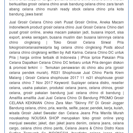
berkualitas grosir celana chino anak bandung celana chino zara tanah
abang celana chino murah ready stock celana chino pria kota
bandung, jawa barat
Jual Grosir Celana Chino oleh Pusat Grosir Online, Aneka Macam
indonetwork product grosir celana chino Jual Grosir Celana Chino dari
pusat grosir online, aneka macam pakaian jadi, busana import, sisa
export, aneka seragam, busana muslim dan busana lainnnya celana
chino cingkrang | Toko Grosir Celana Sirwal Pria
tokogrosircelanasirwalpria tag celana chino cingkrang Posts about
celana chino cingkrang written by Asti Karina. Celana Chino DC untuk
Pria | harga online terbaik di Indonesia | iPrice iprice Pakaian Pria
Celana Dapatkan Celana Chino DC terbaru untuk Pria dengan diskon
& promosi terkini ☆ Temukan penawaran dc chino abu pria (grosir
celana pendek murah). RS31 Shophouse Jual Chino Pants Krem
Malang | Grosir Celana shophouse 2017 11 rs31 shophouse grosir
celana chino 7 Nov 2017 Keyword: Suplayer celana distro, reseller
celana, usaha pakaian, produksi celana jeans, celana chinos, grosir
celana, grosir pakaian bandung jual celana chino di bandung |
Amalfila amalfila Jual Jual Celana Chino Di Bandung PROMO Grosir
CELANA KEKINIAN Chino Zara Man "Skinny Fit" Di Grosir Jogger
Bandung celana, chino, pria, wanita, selfie, pacar, pendek, kerja, kuiah,
wisata Grosir Jaket Sweater dan Celana Jeans Pria Wanita Murah
nouskashop NOUSKA SHOP merupakan toko grosir online yang
menjual sweater, jaket, dan jaket jeans denim, celana jeans, celana
cargo, celana chino chino pants, Celana Jeans & Chino Distro Kaos
Surfing Termurah Se INDONESIA ibexdistro celana jeans chino