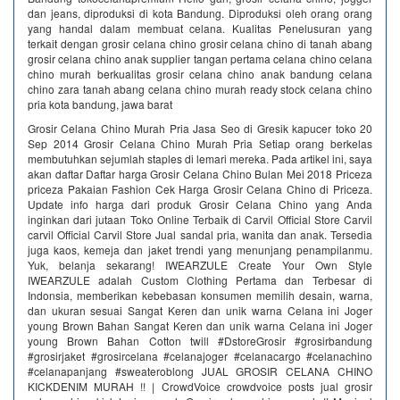
dan jeans, diproduksi di kota Bandung. Diproduksi oleh orang orang
yang handal dalam membuat celana. Kualitas Penelusuran yang
terkait dengan grosir celana chino grosir celana chino di tanah abang
grosir celana chino anak supplier tangan pertama celana chino celana
chino murah berkualitas grosir celana chino anak bandung celana
chino zara tanah abang celana chino murah ready stock celana chino
pria kota bandung, jawa barat
Grosir Celana Chino Murah Pria Jasa Seo di Gresik kapucer toko 20
Sep 2014 Grosir Celana Chino Murah Pria Setiap orang berkelas
membutuhkan sejumlah staples di lemari mereka. Pada artikel ini, saya
akan daftar Daftar harga Grosir Celana Chino Bulan Mei 2018 Priceza
priceza Pakaian Fashion Cek Harga Grosir Celana Chino di Priceza.
Update info harga dari produk Grosir Celana Chino yang Anda
inginkan dari jutaan Toko Online Terbaik di Carvil Official Store Carvil
carvil Official Carvil Store Jual sandal pria, wanita dan anak. Tersedia
juga kaos, kemeja dan jaket trendi yang menunjang penampilanmu.
Yuk, belanja sekarang! IWEARZULE Create Your Own Style
IWEARZULE adalah Custom Clothing Pertama dan Terbesar di
Indonsia, memberikan kebebasan konsumen memilih desain, warna,
dan ukuran sesuai Sangat Keren dan unik warna Celana ini Joger
young Brown Bahan Sangat Keren dan unik warna Celana ini Joger
young Brown Bahan Cotton twill #DstoreGrosir #grosirbandung
#grosirjaket #grosircelana #celanajoger #celanacargo #celanachino
#celanapanjang #sweateroblong JUAL GROSIR CELANA CHINO
KICKDENIM MURAH !! | CrowdVoice crowdvoice posts jual grosir