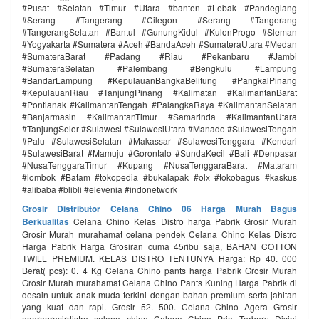
#Pusat #Selatan #Timur #Utara #banten #Lebak #Pandeglang
#Serang #Tangerang #Cilegon #Serang #Tangerang
#TangerangSelatan #Bantul #GunungKidul #KulonProgo #Sleman
#Yogyakarta #Sumatera #Aceh #BandaAceh #SumateraUtara #Medan
#SumateraBarat #Padang #Riau #Pekanbaru #Jambi
#SumateraSelatan #Palembang #Bengkulu #Lampung
#BandarLampung #KepulauanBangkaBelitung #PangkalPinang
#KepulauanRiau #TanjungPinang #Kalimatan #KalimantanBarat
#Pontianak #KalimantanTengah #PalangkaRaya #KalimantanSelatan
#Banjarmasin #KalimantanTimur #Samarinda #KalimantanUtara
#TanjungSelor #Sulawesi #SulawesiUtara #Manado #SulawesiTengah
#Palu #SulawesiSelatan #Makassar #SulawesiTenggara #Kendari
#SulawesiBarat #Mamuju #Gorontalo #SundaKecil #Bali #Denpasar
#NusaTenggaraTimur #Kupang #NusaTenggaraBarat #Mataram
#lombok #Batam #tokopedia #bukalapak #olx #tokobagus #kaskus
#alibaba #blibli #elevenia #indonetwork
Grosir Distributor Celana Chino 06 Harga Murah Bagus
Berkualitas
Celana Chino Kelas Distro harga Pabrik Grosir Murah
Grosir Murah murahamat celana pendek Celana Chino Kelas Distro
Harga Pabrik Harga Grosiran cuma 45ribu saja, BAHAN COTTON
TWILL PREMIUM. KELAS DISTRO TENTUNYA Harga‎: ‎Rp 40. 000
Berat( pcs)‎: ‎0. 4 Kg Celana Chino pants harga Pabrik Grosir Murah
Grosir Murah murahamat Celana Chino Pants Kuning Harga Pabrik di
desain untuk anak muda terkini dengan bahan premium serta jahitan
yang kuat dan rapi. Grosir 52. 500. Celana Chino Agera Grosir
ageragrosirdistro celana chino Celana Chino Pria Terbaru Disini