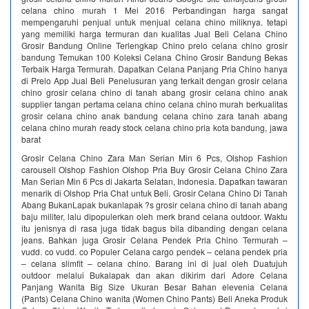
celana chino murah 1 Mei 2016 Perbandingan harga sangat
mempengaruhi penjual untuk menjual celana chino miliknya. tetapi
yang memiliki harga termuran dan kualitas Jual Beli Celana Chino
Grosir Bandung Online Terlengkap Chino prelo celana chino grosir
bandung Temukan 100 Koleksi Celana Chino Grosir Bandung Bekas
Terbaik Harga Termurah. Dapatkan Celana Panjang Pria Chino hanya
di Prelo App Jual Beli Penelusuran yang terkait dengan grosir celana
chino grosir celana chino di tanah abang grosir celana chino anak
supplier tangan pertama celana chino celana chino murah berkualitas
grosir celana chino anak bandung celana chino zara tanah abang
celana chino murah ready stock celana chino pria kota bandung, jawa
barat
Grosir Celana Chino Zara Man Serian Min 6 Pcs, Olshop Fashion
carousell Olshop Fashion Olshop Pria Buy Grosir Celana Chino Zara
Man Serian Min 6 Pcs di Jakarta Selatan, Indonesia. Dapatkan tawaran
menarik di Olshop Pria Chat untuk Beli. Grosir Celana Chino Di Tanah
Abang BukanLapak bukanlapak ?s grosir celana chino di tanah abang
baju militer, lalu dipopulerkan oleh merk brand celana outdoor. Waktu
itu jenisnya di rasa juga tidak bagus bila dibanding dengan celana
jeans. Bahkan juga Grosir Celana Pendek Pria Chino Termurah –
vudd. co vudd. co Populer Celana cargo pendek – celana pendek pria
– celana slimfit – celana chino. Barang ini di jual oleh Duatujuh
outdoor melalui Bukalapak dan akan dikirim dari Adore Celana
Panjang Wanita Big Size Ukuran Besar Bahan elevenia Celana
(Pants) Celana Chino wanita (Women Chino Pants) Beli Aneka Produk