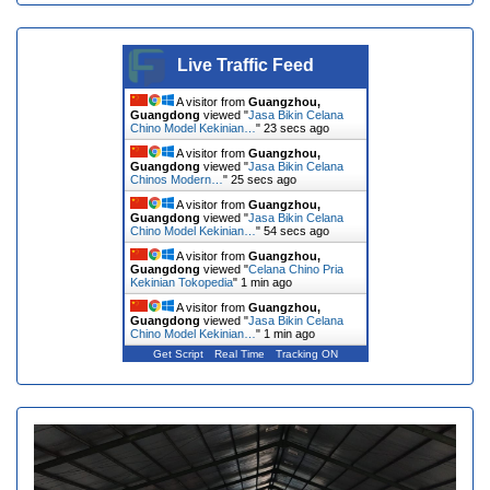
Live Traffic Feed
A visitor from
Guangzhou,
Guangdong
viewed "
Jasa Bikin Celana
Chino Model Kekinian…
"
24 secs ago
A visitor from
Guangzhou,
Guangdong
viewed "
Jasa Bikin Celana
Chinos Modern…
"
26 secs ago
A visitor from
Guangzhou,
Guangdong
viewed "
Jasa Bikin Celana
Chino Model Kekinian…
"
55 secs ago
A visitor from
Guangzhou,
Guangdong
viewed "
Celana Chino Pria
Kekinian Tokopedia
"
1 min ago
A visitor from
Guangzhou,
Guangdong
viewed "
Jasa Bikin Celana
Chino Model Kekinian…
"
1 min ago
Get Script
Real Time
Tracking ON