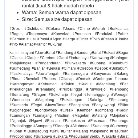
rantai (kuat & tidak mudah robek)
Warna: Semua warna dapat dipesan
Size: Semua size dapat dipesan ​​
#Grosir #Distributor #Celana #Jeans #Chino #Murah #Berkualitas
#Bagus #Terpercaya #Konveksi #Produsen #Produksi #Pabrik
#Garmen #Jual #Pusat #Agen #Harga #Order #Toko #Pesan #Usaha
#Info #Alamat #Kantor #Ukuran
kami melayani #JawaBarat #Bandung #BandungBarat #Bekasi #Bogor
#Ciamis #Cianjur #Cirebon #Garut #Indramayu #Karawang #Kuningan
#Majalengka #Pangandaran #Purwakarta #Subang #Sukabumi
#Sumedang #Banjar #Bekasi #Cimahi #Cirebon #Depok #Sukabumi
#Tasikmalaya #JawaTengah #Banjarnegara #Banyumas #Batang
#Blora #Boyolali #Brebes #Cilacap #Demak #Grobogan #Jepara
#Karanganyar #Kebumen #Klaten #Kudus #Magelang #Pati
#Pekalongan #Pemalang #Purbalingga #Purworejo #Rembang
#Semarang #Sragen #Sukoharjo #Tegal #Temanggung #Wonogiri
#Wonosobo #Magelang #Pekalongan #Salatiga #Semarang
#Surakarta #Tegal #JawaTimur #Bangkalan #Banyuwangi #Blitar
#Bojonegoro #Bondowoso #Gresik #Jember #Jombang #Kediri
#Lamongan #Lumajang #Madiun #Magetan #Malang #Mojokerto
#Nganjuk #Ngawi #Pacitan #Pamekasan #Pasuruan #Ponorogo
#Probolinggo #Sampang #Sidoarjo #Situbondo #Sumenep #Sumenep
#Tuban #Tulungagung #Batu #Blitar #Malang #Mojokerto #Pasuruan
#Probolinggo #Surabaya #Jakarta #KepulauanSeribu #Jakarta #Barat