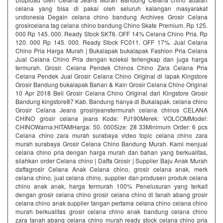
celana yang bisa di pakai oleh seluruh kalangan masyarakat
undonesia Degain celana chino bandung Archives Grosir Celana
grosircelana tag celana chino bandung Chino Skate Premium. Rp 125.
000 Rp 145. 000. Ready Stock SKT6. OFF 14% Celana Chino Pria. Rp
120. 000 Rp 145. 000. Ready Stock FC011. OFF 17%. Jual Celana
Chino Pria Harga Murah | Bukalapak bukalapak Fashion Pria Celana
Jual Celana Chino Pria dengan koleksi terlengkap dan juga harga
termurah. Grosir. Celana Pendek Chinos Chino Zara Celana Pria
Celana Pendek Jual Grosir Celana Chino Original di lapak Kingstore
Grosir Bandung bukalapak Bahan & Kain Grosir Celana Chino Original
10 Apr 2018 Beli Grosir Celana Chino Original dari Kingstore Grosir
Bandung kingstore87 Kab. Bandung hanya di Bukalapak. celana chino
Grosir Celana Jeans grosirjeanstermurah celana chinos CELANA
CHINO grosir celana jeans Kode: PJ190Merek: VOLCOMModel:
CHINOWarna:HITAMHarga: 50. 000Size: 28 33Minimum Order: 6 pcs
Celana chino zara murah surabaya video topic celana chino zara
murah surabaya Grosir Celana Chino Bandung Murah. Kami menjual
celana chino pria dengan harga murah dan bahan yang berkualitas,
silahkan order Celana chino | Daffa Grosir | Supplier Baju Anak Murah
daffagrosir Celana Anak Celana chino, grosir celana anak, merk
celana chino, jual celana chino, supplier dan produsen produk celana
chino anak anak, harga termurah 100% Penelusuran yang terkait
dengan grosir celana chino grosir celana chino di tanah abang grosir
celana chino anak supplier tangan pertama celana chino celana chino
murah berkualitas grosir celana chino anak bandung celana chino
zara tanah abang celana chino murah ready stock celana chino pria