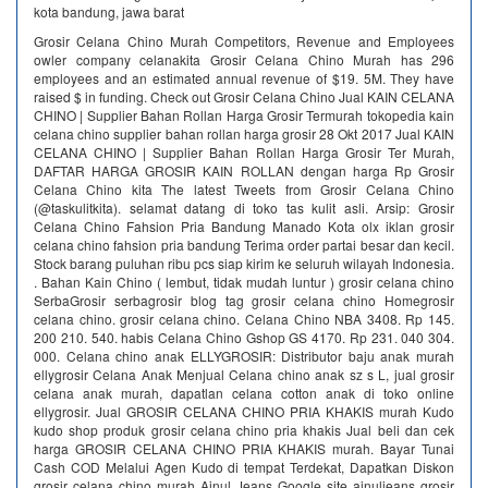
kota bandung, jawa barat
Grosir Celana Chino Murah Competitors, Revenue and Employees
owler company celanakita Grosir Celana Chino Murah has 296
employees and an estimated annual revenue of $19. 5M. They have
raised $ in funding. Check out Grosir Celana Chino Jual KAIN CELANA
CHINO | Supplier Bahan Rollan Harga Grosir Termurah tokopedia kain
celana chino supplier bahan rollan harga grosir 28 Okt 2017 Jual KAIN
CELANA CHINO | Supplier Bahan Rollan Harga Grosir Ter Murah,
DAFTAR HARGA GROSIR KAIN ROLLAN dengan harga Rp Grosir
Celana Chino kita The latest Tweets from Grosir Celana Chino
(@taskulitkita). selamat datang di toko tas kulit asli. Arsip: Grosir
Celana Chino Fahsion Pria Bandung Manado Kota olx iklan grosir
celana chino fahsion pria bandung Terima order partai besar dan kecil.
Stock barang puluhan ribu pcs siap kirim ke seluruh wilayah Indonesia.
. Bahan Kain Chino ( lembut, tidak mudah luntur ) grosir celana chino
SerbaGrosir serbagrosir blog tag grosir celana chino Homegrosir
celana chino. grosir celana chino. Celana Chino NBA 3408. Rp 145.
200 210. 540. habis Celana Chino Gshop GS 4170. Rp 231. 040 304.
000. Celana chino anak ELLYGROSIR: Distributor baju anak murah
ellygrosir Celana Anak Menjual Celana chino anak sz s L, jual grosir
celana anak murah, dapatlan celana cotton anak di toko online
ellygrosir. Jual GROSIR CELANA CHINO PRIA KHAKIS murah Kudo
kudo shop produk grosir celana chino pria khakis Jual beli dan cek
harga GROSIR CELANA CHINO PRIA KHAKIS murah. Bayar Tunai
Cash COD Melalui Agen Kudo di tempat Terdekat, Dapatkan Diskon
grosir celana chino murah Ainul Jeans Google site ainuljeans grosir