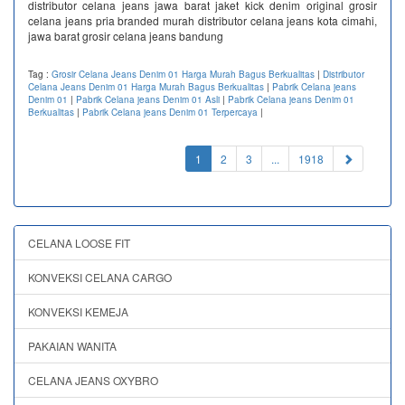
distributor celana jeans jawa barat jaket kick denim original grosir
celana jeans pria branded murah distributor celana jeans kota cimahi,
jawa barat grosir celana jeans bandung
Tag :
Grosir Celana Jeans Denim 01 Harga Murah Bagus Berkualitas
|
Distributor
Celana Jeans Denim 01 Harga Murah Bagus Berkualitas
|
Pabrik Celana jeans
Denim 01
|
Pabrik Celana jeans Denim 01 Asli
|
Pabrik Celana jeans Denim 01
Berkualitas
|
Pabrik Celana jeans Denim 01 Terpercaya
|
(current)
1
2
3
...
1918
CELANA LOOSE FIT
KONVEKSI CELANA CARGO
KONVEKSI KEMEJA
PAKAIAN WANITA
CELANA JEANS OXYBRO