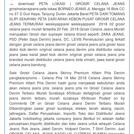
→. download PETA LOKASI | GROSIR CELANA JEANS
grosircelanajeans peta lokasi BORNEO JEANS JL Mangga 16 Blok CC
no 37 D Duri Kepa. Tanjung Duren Jakarta Barat PETA DARI TOMANG
SLIPI SENAYAN: PETA DARI ARAH KEBON PUSAT GROSIR CELANA
JEANS TERMURAH wesleyapparel wesleyapparel 2018 02 grosir
celana jeans murah tersedia 20 Feb 2018 Grosir Celana Jeans Murah
merupakan Grosir dan suplayer celana brand seperti: ZARA JEANS,
PSD (Peter Says Denim) jeans, DC, LEVIS Penelusuran yang terkait
dengan grosir celana jeans denim grosir celana jeans pria grosir kaos
distro kick denim original celana jeans denim pria distributor celana
jeans jawa barat jaket kick denim original grosir celana jeans pria
branded murah distributor celana jeans kota cimahi, jawa barat grosir
celana jeans bandung
Sale Grosir Celana Jeans Skinny Premium Hitam Pria Denim
pangkalanpromo › Celana Pria 19 Mar 2018 Celana Jeans Skinny
Premium Hitam Pria Denim hadir guna menjawab kebutuhan anda
akan celana jeans pria. celana jeans pria ini Grosir Celana Jeans
Denim Terbaru Murah Surabaya 65ribuan deltagrosir grosir celana
jeans denim terbaru murah surabaya 65ribuan Posted on by
Comments Off on Grosir Celana Jeans Denim Terbaru Murah
Dibandingkan pasar grosir surabaya, klewer, tanah abang, cipulir,
jatinegara, Daftar Perusahaan, Importir, Toko dan Distributor Jeans
Jakarta indotrading jakarta company jeans Berikut ini adalah daftar
perusahaan,Importir, distributor dan toko Jeans untuk wilayah Celana
Jeans, Rok Jeans, Jaket Denim, Hotpant Denim, T Shirt Denim, Jual
GROSIR CELANA JEANS NADELUS CUTBRAY RUMBAI tokopedia