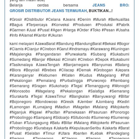
Belanja cerdas bersama
JEANS BRO:
GROSIR
DISTRIBUTOR JEANS TERMURAH
, BUKTIKAN...!
#Grosir #Distributor #Celana #Jeans #Denim #Murah #Berkualitas
#Bagus #Terpercaya #Konveksi #Produsen #Produksi #Pabrik
#Garmen #Jual #Pusat #Agen #Harga #Order #Toko #Pesan #Usaha
#Info #Alamat #Kantor #Ukuran
kami melayani #JawaBarat #Bandung #BandungBarat #Bekasi #Bogor
#Ciamis #Cianjur #Cirebon #Garut #Indramayu #Karawang #Kuningan
#Majalengka #Pangandaran #Purwakarta #Subang #Sukabumi
#Sumedang #Banjar #Bekasi #Cimahi #Cirebon #Depok #Sukabumi
#Tasikmalaya #JawaTengah #Banjarnegara #Banyumas #Batang
#Blora #Boyolali #Brebes #Cilacap #Demak #Grobogan #Jepara
#Karanganyar #Kebumen #Klaten #Kudus #Magelang #Pati
#Pekalongan #Pemalang #Purbalingga #Purworejo #Rembang
#Semarang #Sragen #Sukoharjo #Tegal #Temanggung #Wonogiri
#Wonosobo #Magelang #Pekalongan #Salatiga #Semarang
#Surakarta #Tegal #JawaTimur #Bangkalan #Banyuwangi #Blitar
#Bojonegoro #Bondowoso #Gresik #Jember #Jombang #Kediri
#Lamongan #Lumajang #Madiun #Magetan #Malang #Mojokerto
#Nganjuk #Ngawi #Pacitan #Pamekasan #Pasuruan #Ponorogo
#Probolinggo #Sampang #Sidoarjo #Situbondo #Sumenep #Sumenep
#Tuban #Tulungagung #Batu #Blitar #Malang #Mojokerto #Pasuruan
#Probolinggo #Surabaya #Jakarta #KepulauanSeribu #Jakarta #Barat
#Pusat #Selatan #Timur #Utara #banten #Lebak #Pandeglang
#Serang #Tangerang #Cilegon #Serang #Tangerang