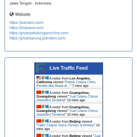
Jawa Tengah - Indonesia
Website
https://jeansbro.com/
https://brojeans.com/
https://grosirpekalonganonline.com/
https://grosirsarung.jeansbro.com/
Live Traffic Feed
A visitor from
Los Angeles,
California
viewed "
Pabrik Celana Chino
Pendek Abu Muda di…
"
7 mins ago
A visitor from
Guangzhou,
Guangdong
viewed "
Jual Celana Chinos
JeansBro Terdekat
"
10 mins ago
A visitor from
Guangzhou,
Guangdong
viewed "
Jual Celana Chinos
JeansBro Terdekat
"
10 mins ago
A visitor from
Beijing
viewed
"
Tailor Celana Jeans Dickies di Brebes
"
10
mins ago
A visitor from
Beijing
viewed "
Jual