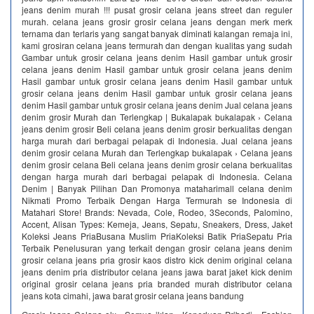
jeans denim murah !!! pusat grosir celana jeans street dan reguler
murah. celana jeans grosir grosir celana jeans dengan merk merk
ternama dan terlaris yang sangat banyak diminati kalangan remaja ini,
kami grosiran celana jeans termurah dan dengan kualitas yang sudah
Gambar untuk grosir celana jeans denim Hasil gambar untuk grosir
celana jeans denim Hasil gambar untuk grosir celana jeans denim
Hasil gambar untuk grosir celana jeans denim Hasil gambar untuk
grosir celana jeans denim Hasil gambar untuk grosir celana jeans
denim Hasil gambar untuk grosir celana jeans denim Jual celana jeans
denim grosir Murah dan Terlengkap | Bukalapak bukalapak › Celana
jeans denim grosir Beli celana jeans denim grosir berkualitas dengan
harga murah dari berbagai pelapak di Indonesia. Jual celana jeans
denim grosir celana Murah dan Terlengkap bukalapak › Celana jeans
denim grosir celana Beli celana jeans denim grosir celana berkualitas
dengan harga murah dari berbagai pelapak di Indonesia. Celana
Denim | Banyak Pilihan Dan Promonya‎ mataharimall celana denim‎
Nikmati Promo Terbaik Dengan Harga Termurah se Indonesia di
Matahari Store! Brands: Nevada, Cole, Rodeo, 3Seconds, Palomino,
Accent, Alisan Types: Kemeja, Jeans, Sepatu, Sneakers, Dress, Jaket
Koleksi Jeans PriaBusana Muslim PriaKoleksi Batik PriaSepatu Pria
Terbaik Penelusuran yang terkait dengan grosir celana jeans denim
grosir celana jeans pria grosir kaos distro kick denim original celana
jeans denim pria distributor celana jeans jawa barat jaket kick denim
original grosir celana jeans pria branded murah distributor celana
jeans kota cimahi, jawa barat grosir celana jeans bandung