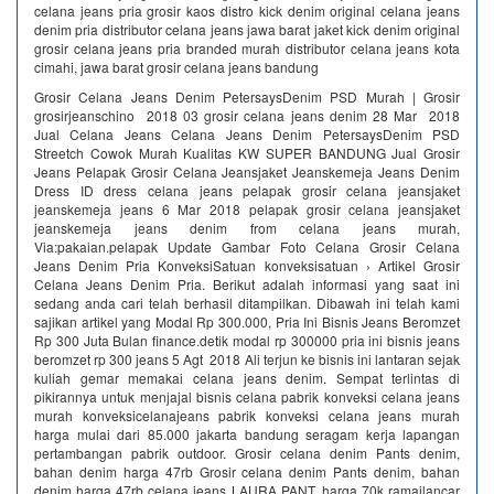
celana jeans pria grosir kaos distro kick denim original celana jeans
denim pria distributor celana jeans jawa barat jaket kick denim original
grosir celana jeans pria branded murah distributor celana jeans kota
cimahi, jawa barat grosir celana jeans bandung
Grosir Celana Jeans Denim PetersaysDenim PSD Murah | Grosir
grosirjeanschino 2018 03 grosir celana jeans denim 28 Mar 2018
Jual Celana Jeans Celana Jeans Denim PetersaysDenim PSD
Streetch Cowok Murah Kualitas KW SUPER BANDUNG Jual Grosir
Jeans Pelapak Grosir Celana Jeansjaket Jeanskemeja Jeans Denim
Dress ID dress celana jeans pelapak grosir celana jeansjaket
jeanskemeja jeans 6 Mar 2018 pelapak grosir celana jeansjaket
jeanskemeja jeans denim from celana jeans murah,
Via:pakaian.pelapak Update Gambar Foto Celana Grosir Celana
Jeans Denim Pria KonveksiSatuan konveksisatuan › Artikel Grosir
Celana Jeans Denim Pria. Berikut adalah informasi yang saat ini
sedang anda cari telah berhasil ditampilkan. Dibawah ini telah kami
sajikan artikel yang Modal Rp 300.000, Pria Ini Bisnis Jeans Beromzet
Rp 300 Juta Bulan finance.detik modal rp 300000 pria ini bisnis jeans
beromzet rp 300 jeans 5 Agt 2018 Ali terjun ke bisnis ini lantaran sejak
kuliah gemar memakai celana jeans denim. Sempat terlintas di
pikirannya untuk menjajal bisnis celana pabrik konveksi celana jeans
murah konveksicelanajeans pabrik konveksi celana jeans murah
harga mulai dari 85.000 jakarta bandung seragam kerja lapangan
pertambangan pabrik outdoor. Grosir celana denim Pants denim,
bahan denim harga 47rb Grosir celana denim Pants denim, bahan
denim harga 47rb celana jeans LAURA PANT, harga 70k ramailancar