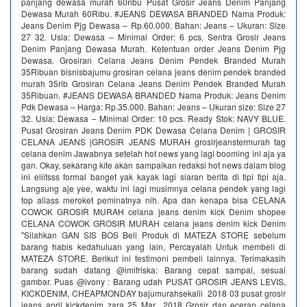
panjang dewasa murah 60ribu Pusat Grosir Jeans Denim Panjang
Dewasa Murah 60Ribu. #JEANS DEWASA BRANDED Nama Produk:
Jeans Denim Pjg Dewasa – Rp.60.000. Bahan: Jeans – Ukuran: Size
27 32. Usia: Dewasa – Minimal Order: 6 pcs. Sentra Grosir Jeans
Denim Panjang Dewasa Murah. Ketentuan order Jeans Denim Pjg
Dewasa. Grosiran Celana Jeans Denim Pendek Branded Murah
35Ribuan bisnisbajumu grosiran celana jeans denim pendek branded
murah 35rib Grosiran Celana Jeans Denim Pendek Branded Murah
35Ribuan. #JEANS DEWASA BRANDED Nama Produk: Jeans Denim
Pdk Dewasa – Harga: Rp.35.000. Bahan: Jeans – Ukuran size: Size 27
32. Usia: Dewasa – Minimal Order: 10 pcs. Ready Stok: NAVY BLUE.
Pusat Grosiran Jeans Denim PDK Dewasa Celana Denim | GROSIR
CELANA JEANS |GROSIR JEANS MURAH grosirjeanstermurah tag
celana denim Jawabnya setelah hot news yang lagi booming ini aja ya
gan. Okay, sekarang kite akan sampaikan redaksi hot news dalam blog
ini eiiitsss formal banget yak kayak lagi siaran berita di tipi tipi aja.
Langsung aje yee, waktu ini lagi musimnya celana pendek yang lagi
top aliass meroket peminatnya nih. Apa dan kenapa bisa CELANA
COWOK GROSIR MURAH celana jeans denim kick Denim shopee
CELANA COWOK GROSIR MURAH celana jeans denim kick Denim
"Silahkan GAN SIS BOS Beli Produk di MATEZA STORE sebelum
barang habis kedahuluan yang lain, Percayalah Untuk membeli di
MATEZA STORE. Berikut ini testimoni pembeli lainnya. Terimakasih
barang sudah datang @imifriska: Barang cepat sampai, sesuai
gambar. Puas @ivony : Barang udah PUSAT GROSIR JEANS LEVIS,
KICKDENIM, CHEAPMONDAY bajumurahsekalii 2018 03 pusat grosir
jeans april kickdenim zara 25 Mar 2018 Grosir dan eceran celana