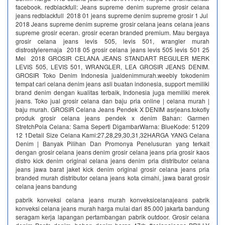
facebook. redblackfull: Jeans supreme denim supreme grosir celana
jeans redblackfull 2018 01 jeans supreme denim supreme grosir 1 Jul
2018 Jeans supreme denim supreme grosir celana jeans celana jeans
supreme grosir eceran. grosir eceran branded premium. Mau bergaya
grosir celana jeans levis 505, levis 501, wrangler murah
distrostyleremaja 2018 05 grosir celana jeans levis 505 levis 501 25
Mei 2018 GROSIR CELANA JEANS STANDART REGULER MERK
LEVIS 505, LEVIS 501, WRANGLER, LEA GROSIR JEANS DENIM.
GROSIR Toko Denim Indonesia jualdenimmurah.weebly tokodenim
tempat cari celana denim jeans asli buatan indonesia, support memiliki
brand denim dengan kualitas terbaik, Indonesia juga memiliki merek
jeans. Toko jual grosir celana dan baju pria online | celana murah |
baju murah. GROSIR Celana Jeans Pendek X DENIM asrjeans.tokofly
produk grosir celana jeans pendek x denim Bahan: Garmen
StretchPola Celana: Sama Seperti DigambarWarna: BlueKode: 51209
12 1Detail Size Celana Kami:27,28,29,30,31,32HARGA YANG Celana
Denim | Banyak Pilihan Dan Promonya‎ Penelusuran yang terkait
dengan grosir celana jeans denim grosir celana jeans pria grosir kaos
distro kick denim original celana jeans denim pria distributor celana
jeans jawa barat jaket kick denim original grosir celana jeans pria
branded murah distributor celana jeans kota cimahi, jawa barat grosir
celana jeans bandung
pabrik konveksi celana jeans murah konveksicelanajeans pabrik
konveksi celana jeans murah harga mulai dari 85.000 jakarta bandung
seragam kerja lapangan pertambangan pabrik outdoor. Grosir celana