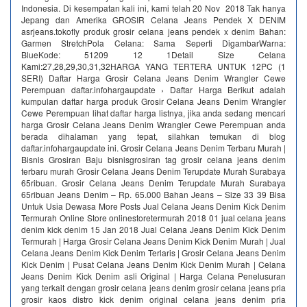
Indonesia. Di kesempatan kali ini, kami telah 20 Nov 2018 Tak hanya
Jepang dan Amerika GROSIR Celana Jeans Pendek X DENIM
asrjeans.tokofly produk grosir celana jeans pendek x denim Bahan:
Garmen StretchPola Celana: Sama Seperti DigambarWarna:
BlueKode: 51209 12 1Detail Size Celana
Kami:27,28,29,30,31,32HARGA YANG TERTERA UNTUK 12PC (1
SERI) Daftar Harga Grosir Celana Jeans Denim Wrangler Cewe
Perempuan daftar.infohargaupdate › Daftar Harga Berikut adalah
kumpulan daftar harga produk Grosir Celana Jeans Denim Wrangler
Cewe Perempuan lihat daftar harga listnya, jika anda sedang mencari
harga Grosir Celana Jeans Denim Wrangler Cewe Perempuan anda
berada dihalaman yang tepat, silahkan temukan di blog
daftar.infohargaupdate ini. Grosir Celana Jeans Denim Terbaru Murah |
Bisnis Grosiran Baju bisnisgrosiran tag grosir celana jeans denim
terbaru murah Grosir Celana Jeans Denim Terupdate Murah Surabaya
65ribuan. Grosir Celana Jeans Denim Terupdate Murah Surabaya
65ribuan Jeans Denim – Rp. 65.000 Bahan Jeans – Size 33 39 Bisa
Untuk Usia Dewasa More Posts Jual Celana Jeans Denim Kick Denim
Termurah Online Store onlinestoretermurah 2018 01 jual celana jeans
denim kick denim 15 Jan 2018 Jual Celana Jeans Denim Kick Denim
Termurah | Harga Grosir Celana Jeans Denim Kick Denim Murah | Jual
Celana Jeans Denim Kick Denim Terlaris | Grosir Celana Jeans Denim
Kick Denim | Pusat Celana Jeans Denim Kick Denim Murah | Celana
Jeans Denim Kick Denim asli Original | Harga Celana Penelusuran
yang terkait dengan grosir celana jeans denim grosir celana jeans pria
grosir kaos distro kick denim original celana jeans denim pria