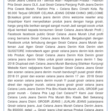
Grosir Jeans Celana olx › Semua iklan › Keperluan Pribadi › Fashion
Pria Grosir Jeans OLX. Jual Grosir Celana Panjang Putih Jeans Denim
Pria Cowok Murah. Fashion Pria » Celana Baru Cimahi Kota. Rp
90.000 Terjual GROSIR CELANA JEANS DENIM CHINO (WELCOME
fjb.kaskus grosir celana jeans denim chino welcome reseller amp
dropshiper Kami menyediakan produk jeans dengan harga grosir,
harga yang kita berikan sangat sangat murah Jadi sangat cocok untuk
dijual kembali kepada konsumen Grosir Celana Jeans Murah Profil |
Facebook facebook public Grosir Celana Jeans Murah Lihat profil
orang bernama Grosir Celana Jeans Murah. Bergabunglah dengan
Facebook untuk terhubung dengan Grosir Celana Jeans Murah dan
teman Jual Agen Grosir Celana Jeans Denim Kick Denim oleh
GUSSTORE indonetwork agen grosir celana jeans denim kick denim
Info Produk: Agen Grosir Celana Jeans Denim Kick Denim grosir
celana jeans denim Video untuk grosir celana jeans denim 1 Sep
2018 Diupload oleh Celana Jeans Murah Bandung Silahkan Kunjungi
Website Kami radjajeans Kami Supplier Grosir Celana Jeans Grosir
dan eceran celana jeans denim murah bandung!!! pusat grosir distro
2018 01 grosir dan eceran celana jeans denim 17 Jan 2018 Grosir
dan eceran celana jeans denim murah !!! pusat grosir celana jeans
street dan reguler murah. celana jeans grosir grosir celana jeans
Celana Levis Jeans Denim Pria Biru Klasik Murah JUAL GROSIR jual
grosir murah › Celana Pria Lagi Cari Celana?? Kami Jual Grosir
Celana Levis Jeans Denim Pria Murah Biru Klasik. Beli Sekarang
Celana Jeans Disini. GROSIR JEANS | JUALAN JEANS jualanjeans
Grosir celana jeans. Jual Celana Jeans Murah Celana Denim Jeans.
Rp 850000. detail →. Grosir jeans Lihat semua Produk Celana Jeans