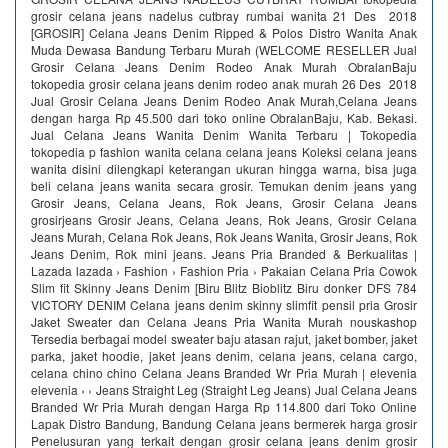
grosir celana jeans nadelus cutbray rumbai wanita 21 Des 2018
[GROSIR] Celana Jeans Denim Ripped & Polos Distro Wanita Anak
Muda Dewasa Bandung Terbaru Murah (WELCOME RESELLER Jual
Grosir Celana Jeans Denim Rodeo Anak Murah ObralanBaju
tokopedia grosir celana jeans denim rodeo anak murah 26 Des 2018
Jual Grosir Celana Jeans Denim Rodeo Anak Murah,Celana Jeans
dengan harga Rp 45.500 dari toko online ObralanBaju, Kab. Bekasi.
Jual Celana Jeans Wanita Denim Wanita Terbaru | Tokopedia
tokopedia p fashion wanita celana celana jeans Koleksi celana jeans
wanita disini dilengkapi keterangan ukuran hingga warna, bisa juga
beli celana jeans wanita secara grosir. Temukan denim jeans yang
Grosir Jeans, Celana Jeans, Rok Jeans, Grosir Celana Jeans
grosirjeans Grosir Jeans, Celana Jeans, Rok Jeans, Grosir Celana
Jeans Murah, Celana Rok Jeans, Rok Jeans Wanita, Grosir Jeans, Rok
Jeans Denim, Rok mini jeans. Jeans Pria Branded & Berkualitas |
Lazada lazada › Fashion › Fashion Pria › Pakaian Celana Pria Cowok
Slim fit Skinny Jeans Denim [Biru Blitz Bioblitz Biru donker DFS 784
VICTORY DENIM Celana jeans denim skinny slimfit pensil pria Grosir
Jaket Sweater dan Celana Jeans Pria Wanita Murah nouskashop
Tersedia berbagai model sweater baju atasan rajut, jaket bomber, jaket
parka, jaket hoodie, jaket jeans denim, celana jeans, celana cargo,
celana chino chino Celana Jeans Branded Wr Pria Murah | elevenia
elevenia › › Jeans Straight Leg (Straight Leg Jeans) Jual Celana Jeans
Branded Wr Pria Murah dengan Harga Rp 114.800 dari Toko Online
Lapak Distro Bandung, Bandung Celana jeans bermerek harga grosir
Penelusuran yang terkait dengan grosir celana jeans denim grosir