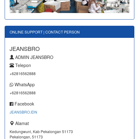
ONLINE SUPPORT | CONTACT PERSON
JEANSBRO
ADMIN JEANSBRO
Telepon
+62816562888
WhatsApp
+62816562888
Facebook
JEANSBRO.IDN
Alamat
Kedungwuni, Kab Pekalongan 51173
Pekalongan, 51173