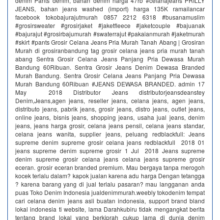
denim Pants denim, bahan denim harga 47rb #celanajeans PRILLY
JEANS, bahan jeans washed (import) harga 135K ramailancar
facebook tokobajurajutmurah 0857 2212 6318 #busanamuslim
#grosirsweater #grosirjaket #jaketfleece #jaketcouple #bajuanak
#bajurajut #grosirbajumurah #swaterrajut #pakaianmurah #jaketmurah
#skirt #pants Grosir Celana Jeans Pria Murah Tanah Abang | Grosiran
Murah di grosiranbandung tag grosir celana jeans pria murah tanah
abang Sentra Grosir Celana Jeans Panjang Pria Dewasa Murah
Bandung 60Ribuan. Sentra Grosir Jeans Denim Dewasa Branded
Murah Bandung. Sentra Grosir Celana Jeans Panjang Pria Dewasa
Murah Bandung 60Ribuan #JEANS DEWASA BRANDED. admin 17
May 2018 Distributor Jeans distributorjeansdeanstey
Denim,Jeans,agen jeans, reseller jeans, celana jeans, agen jeans,
distributo jeans, pabrik jeans, grosir jeans, distro jeans, outlet jeans,
online jeans, bisnis jeans, shopping jeans, usaha jual jeans, denim
jeans, jeans harga grosir, celana jeans pensil, celana jeans standar,
celana jeans wanita, supplier jeans, peluang redblackfull: Jeans
supreme denim supreme grosir celana jeans redblackfull 2018 01
jeans supreme denim supreme grosir 1 Jul 2018 Jeans supreme
denim supreme grosir celana jeans celana jeans supreme grosir
eceran. grosir eceran branded premium. Mau bergaya tanpa merogoh
kocek terlalu dalam? kapok jualan karena adu harga Dengan tetangga
? karena barang yang di jual terlalu pasaran? mau langganan anda
puas Toko Denim Indonesia jualdenimmurah.weebly tokodenim tempat
cari celana denim jeans asli buatan indonesia, support brand bland
lokal indonesia ti website, lama Darahkubiru tidak mengangkat berita
tentang brand lokal yang berkiprah cukup lama di dunia denim