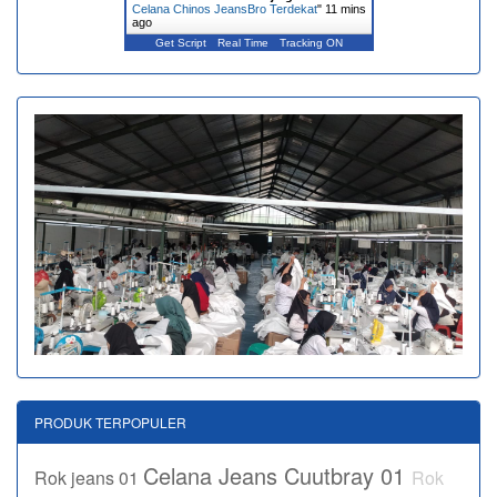
Celana Chinos JeansBro Terdekat
"
11 mins
ago
Get Script
Real Time
Tracking ON
PRODUK TERPOPULER
Celana Jeans Cuutbray 01
Rok jeans 01
Rok