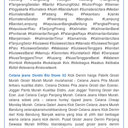
#TangerangSelatan #Bantul #GunungKidul #KulonProgo #Sleman
#Yogyakarta #Sumatera #Aceh #BandaAceh #SumateraUtara #Medan
#SumateraBarat #Padang #Riau #Pekanbaru #Jambi
#SumateraSelatan #Palembang #Bengkulu #Lampung
#BandarLampung #KepulauanBangkaBelitung #PangkalPinang
#KepulauanRiau #TanjungPinang #Kalimatan #KalimantanBarat
#Pontianak #KalimantanTengah #PalangkaRaya #KalimantanSelatan
#Banjarmasin #KalimantanTimur #Samarinda #KalimantanUtara
#TanjungSelor #Sulawesi #SulawesiUtara #Manado #SulawesiTengah
#Palu #SulawesiSelatan #Makassar #SulawesiTenggara #Kendari
#SulawesiBarat #Mamuju #Gorontalo #SundaKecil #Bali #Denpasar
#NusaTenggaraTimur #Kupang #NusaTenggaraBarat #Mataram
#lombok #tokopedia #bukalapak #olx #tokobagus #kaskus #alibaba
#blibli #elevenia #indonetwork
Celana jeans Denim Bio Stone 02
Kick Denim harga Pabrik Grosir
Murah Grosir Murah Murah murahamat › Celana Jeans Pria Murah
terbaru kualitas distro. Celana Dickies Pria Jeans Grosir dan Eceran.
Jogger Pants Murah Kualitas Distro. Jual Jogger Training Grosir dan
Ecer. Jual Celana Cargo Panjang Murah. Celana Jeans Hitam Murah.
celana sobek pria – celana hurley ripped jeans. Celana Cheap
Monday Murah. Celana Galeri Jeans Kick Denim Celana Jeans Murah
Bandung celanajeansmurahbandung Grosir Celana Jeans Kick Denim
dari Kota Bandung Banyak warna yang bisa di pilih dari berbagai
warna celana jeans kick denim. Pusat Grosir Jeans Denim Panjang
Dewasa Murah 60Ribu bisnisbajumu pusat grosir jeans denim