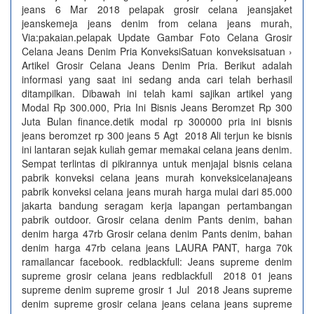
jeans 6 Mar 2018 pelapak grosir celana jeansjaket
jeanskemeja jeans denim from celana jeans murah,
Via:pakaian.pelapak Update Gambar Foto Celana Grosir
Celana Jeans Denim Pria KonveksiSatuan konveksisatuan ›
Artikel Grosir Celana Jeans Denim Pria. Berikut adalah
informasi yang saat ini sedang anda cari telah berhasil
ditampilkan. Dibawah ini telah kami sajikan artikel yang
Modal Rp 300.000, Pria Ini Bisnis Jeans Beromzet Rp 300
Juta Bulan finance.detik modal rp 300000 pria ini bisnis
jeans beromzet rp 300 jeans 5 Agt 2018 Ali terjun ke bisnis
ini lantaran sejak kuliah gemar memakai celana jeans denim.
Sempat terlintas di pikirannya untuk menjajal bisnis celana
pabrik konveksi celana jeans murah konveksicelanajeans
pabrik konveksi celana jeans murah harga mulai dari 85.000
jakarta bandung seragam kerja lapangan pertambangan
pabrik outdoor. Grosir celana denim Pants denim, bahan
denim harga 47rb Grosir celana denim Pants denim, bahan
denim harga 47rb celana jeans LAURA PANT, harga 70k
ramailancar facebook. redblackfull: Jeans supreme denim
supreme grosir celana jeans redblackfull 2018 01 jeans
supreme denim supreme grosir 1 Jul 2018 Jeans supreme
denim supreme grosir celana jeans celana jeans supreme