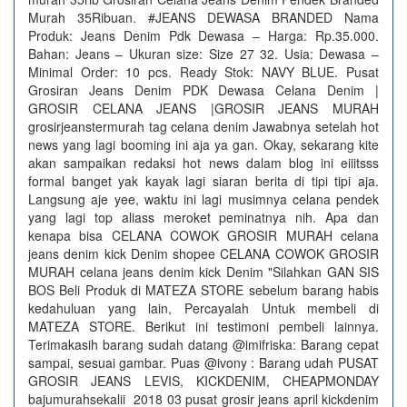
Murah 35Ribuan. #JEANS DEWASA BRANDED Nama
Produk: Jeans Denim Pdk Dewasa – Harga: Rp.35.000.
Bahan: Jeans – Ukuran size: Size 27 32. Usia: Dewasa –
Minimal Order: 10 pcs. Ready Stok: NAVY BLUE. Pusat
Grosiran Jeans Denim PDK Dewasa Celana Denim |
GROSIR CELANA JEANS |GROSIR JEANS MURAH
grosirjeanstermurah tag celana denim Jawabnya setelah hot
news yang lagi booming ini aja ya gan. Okay, sekarang kite
akan sampaikan redaksi hot news dalam blog ini eiiitsss
formal banget yak kayak lagi siaran berita di tipi tipi aja.
Langsung aje yee, waktu ini lagi musimnya celana pendek
yang lagi top aliass meroket peminatnya nih. Apa dan
kenapa bisa CELANA COWOK GROSIR MURAH celana
jeans denim kick Denim shopee CELANA COWOK GROSIR
MURAH celana jeans denim kick Denim "Silahkan GAN SIS
BOS Beli Produk di MATEZA STORE sebelum barang habis
kedahuluan yang lain, Percayalah Untuk membeli di
MATEZA STORE. Berikut ini testimoni pembeli lainnya.
Terimakasih barang sudah datang @imifriska: Barang cepat
sampai, sesuai gambar. Puas @ivony : Barang udah PUSAT
GROSIR JEANS LEVIS, KICKDENIM, CHEAPMONDAY
bajumurahsekalii 2018 03 pusat grosir jeans april kickdenim