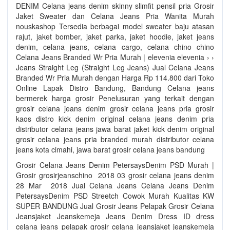
DENIM Celana jeans denim skinny slimfit pensil pria Grosir
Jaket Sweater dan Celana Jeans Pria Wanita Murah
nouskashop Tersedia berbagai model sweater baju atasan
rajut, jaket bomber, jaket parka, jaket hoodie, jaket jeans
denim, celana jeans, celana cargo, celana chino chino
Celana Jeans Branded Wr Pria Murah | elevenia elevenia › ›
Jeans Straight Leg (Straight Leg Jeans) Jual Celana Jeans
Branded Wr Pria Murah dengan Harga Rp 114.800 dari Toko
Online Lapak Distro Bandung, Bandung Celana jeans
bermerek harga grosir Penelusuran yang terkait dengan
grosir celana jeans denim grosir celana jeans pria grosir
kaos distro kick denim original celana jeans denim pria
distributor celana jeans jawa barat jaket kick denim original
grosir celana jeans pria branded murah distributor celana
jeans kota cimahi, jawa barat grosir celana jeans bandung
Grosir Celana Jeans Denim PetersaysDenim PSD Murah |
Grosir grosirjeanschino 2018 03 grosir celana jeans denim
28 Mar 2018 Jual Celana Jeans Celana Jeans Denim
PetersaysDenim PSD Streetch Cowok Murah Kualitas KW
SUPER BANDUNG Jual Grosir Jeans Pelapak Grosir Celana
Jeansjaket Jeanskemeja Jeans Denim Dress ID dress
celana jeans pelapak grosir celana jeansjaket jeanskemeja