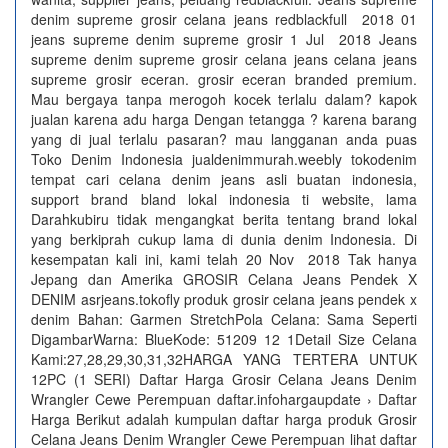
denim supreme grosir celana jeans redblackfull 2018 01
jeans supreme denim supreme grosir 1 Jul 2018 Jeans
supreme denim supreme grosir celana jeans celana jeans
supreme grosir eceran. grosir eceran branded premium.
Mau bergaya tanpa merogoh kocek terlalu dalam? kapok
jualan karena adu harga Dengan tetangga ? karena barang
yang di jual terlalu pasaran? mau langganan anda puas
Toko Denim Indonesia jualdenimmurah.weebly tokodenim
tempat cari celana denim jeans asli buatan indonesia,
support brand bland lokal indonesia ti website, lama
Darahkubiru tidak mengangkat berita tentang brand lokal
yang berkiprah cukup lama di dunia denim Indonesia. Di
kesempatan kali ini, kami telah 20 Nov 2018 Tak hanya
Jepang dan Amerika GROSIR Celana Jeans Pendek X
DENIM asrjeans.tokofly produk grosir celana jeans pendek x
denim Bahan: Garmen StretchPola Celana: Sama Seperti
DigambarWarna: BlueKode: 51209 12 1Detail Size Celana
Kami:27,28,29,30,31,32HARGA YANG TERTERA UNTUK
12PC (1 SERI) Daftar Harga Grosir Celana Jeans Denim
Wrangler Cewe Perempuan daftar.infohargaupdate › Daftar
Harga Berikut adalah kumpulan daftar harga produk Grosir
Celana Jeans Denim Wrangler Cewe Perempuan lihat daftar