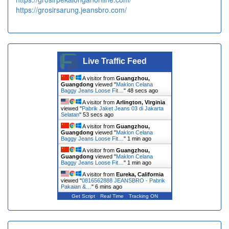
https://grosirsarung.jeansbro.com/
Live Traffic Feed
A visitor from
Guangzhou,
Guangdong
viewed "
Maklon Celana
Baggy Jeans Loose Fit…
"
49 secs ago
A visitor from
Arlington, Virginia
viewed "
Pabrik Jaket Jeans 03 di Jakarta
Selatan
"
54 secs ago
A visitor from
Guangzhou,
Guangdong
viewed "
Maklon Celana
Baggy Jeans Loose Fit…
"
1 min ago
A visitor from
Guangzhou,
Guangdong
viewed "
Maklon Celana
Baggy Jeans Loose Fit…
"
1 min ago
A visitor from
Eureka, California
viewed "
0816562888 JEANSBRO - Pabrik
Pakaian &…
"
6 mins ago
Get Script
Real Time
Tracking ON