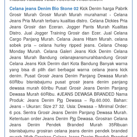
Celana jeans Denim Bio Stone 02
Kick Denim harga Pabrik
Grosir Murah Grosir Murah Murah murahamat › Celana
Jeans Pria Murah terbaru kualitas distro. Celana Dickies Pria
Jeans Grosir dan Eceran. Jogger Pants Murah Kualitas
Distro. Jual Jogger Training Grosir dan Ecer. Jual Celana
Cargo Panjang Murah. Celana Jeans Hitam Murah. celana
sobek pria – celana hurley ripped jeans. Celana Cheap
Monday Murah. Celana Galeri Jeans Kick Denim Celana
Jeans Murah Bandung celanajeansmurahbandung Grosir
Celana Jeans Kick Denim dari Kota Bandung Banyak warna
yang bisa di pilih dari berbagai warna celana jeans kick
denim. Pusat Grosir Jeans Denim Panjang Dewasa Murah
60Ribu bisnisbajumu pusat grosir jeans denim panjang
dewasa murah 60ribu Pusat Grosir Jeans Denim Panjang
Dewasa Murah 60Ribu. #JEANS DEWASA BRANDED Nama
Produk: Jeans Denim Pjg Dewasa – Rp.60.000. Bahan:
Jeans – Ukuran: Size 27 32. Usia: Dewasa – Minimal Order:
6 pcs. Sentra Grosir Jeans Denim Panjang Dewasa Murah.
Ketentuan order Jeans Denim Pjg Dewasa. Grosiran Celana
Jeans Denim Pendek Branded Murah 35Ribuan
bisnisbajumu grosiran celana jeans denim pendek branded
murah 35rib Grosiran Celana Jeans Denim Pendek Branded