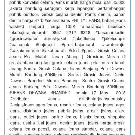
pabrik konveksi celana jeans murah harga mulai dari 85.000
jakarta bandung seragam kerja lapangan pertambangan
pabrik outdoor. Grosir celana denim Pants denim, bahan
denim harga 47rb #celanajeans PRILLY JEANS, bahan jeans
washed (import) harga 135K ramailancar facebook
tokobajurajutmurah 0857 2212 6318 #busanamuslim
#grosirsweater #grosirjaket #jaketfleece #jaketcouple
#bajuanak #bajurajut #grosirbajumurah #swaterrajut
#pakaianmurah #jaketmurah #skirt #pants Grosir Celana
Jeans Pria Murah Tanah Abang | Grosiran Murah di
grosiranbandung tag grosir celana jeans pria murah tanah
abang Sentra Grosir Celana Jeans Panjang Pria Dewasa
Murah Bandung 60Ribuan. Sentra Grosir Jeans Denim
Dewasa Branded Murah Bandung. Sentra Grosir Celana
Jeans Panjang Pria Dewasa Murah Bandung 60Ribuan
#JEANS DEWASA BRANDED. admin 17 May 2018
Distributor Jeans distributorjeansdeanstey
Denim,Jeans,agen jeans, reseller jeans, celana jeans, agen
jeans, distributo jeans, pabrik jeans, grosir jeans, distro
jeans, outlet jeans, online jeans, bisnis jeans, shopping
jeans, usaha jual jeans, denim jeans, jeans harga grosir,
celana jeans pensil, celana jeans standar, celana jeans
wanita, supplier jeans, peluang redblackfull: Jeans supreme