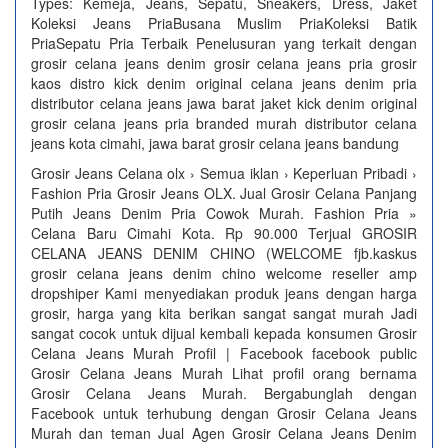
Types: Kemeja, Jeans, Sepatu, Sneakers, Dress, Jaket
Koleksi Jeans PriaBusana Muslim PriaKoleksi Batik
PriaSepatu Pria Terbaik Penelusuran yang terkait dengan
grosir celana jeans denim grosir celana jeans pria grosir
kaos distro kick denim original celana jeans denim pria
distributor celana jeans jawa barat jaket kick denim original
grosir celana jeans pria branded murah distributor celana
jeans kota cimahi, jawa barat grosir celana jeans bandung
Grosir Jeans Celana olx › Semua iklan › Keperluan Pribadi ›
Fashion Pria Grosir Jeans OLX. Jual Grosir Celana Panjang
Putih Jeans Denim Pria Cowok Murah. Fashion Pria »
Celana Baru Cimahi Kota. Rp 90.000 Terjual GROSIR
CELANA JEANS DENIM CHINO (WELCOME fjb.kaskus
grosir celana jeans denim chino welcome reseller amp
dropshiper Kami menyediakan produk jeans dengan harga
grosir, harga yang kita berikan sangat sangat murah Jadi
sangat cocok untuk dijual kembali kepada konsumen Grosir
Celana Jeans Murah Profil | Facebook facebook public
Grosir Celana Jeans Murah Lihat profil orang bernama
Grosir Celana Jeans Murah. Bergabunglah dengan
Facebook untuk terhubung dengan Grosir Celana Jeans
Murah dan teman Jual Agen Grosir Celana Jeans Denim