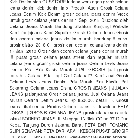
Kick Denim oleh GUSSTORE indonetwork agen grosir celana
jeans denim kick denim Info Produk: Agen Grosir Celana
Jeans Denim Kick Denim grosir celana jeans denim Video
untuk grosir celana jeans denim 1 Sep 2018 Diupload oleh
Celana Jeans Murah Bandung Silahkan Kunjungi Website
Kami radjajeans Kami Supplier Grosir Celana Jeans Grosir
dan eceran celana jeans denim murah bandung!!! pusat
grosir distro 2018 01 grosir dan eceran celana jeans denim
17 Jan 2018 Grosir dan eceran celana jeans denim murah
!!! pusat grosir celana jeans street dan reguler murah.
celana jeans grosir grosir celana jeans Celana Levis Jeans
Denim Pria Biru Klasik Murah JUAL GROSIR jual grosir
murah › Celana Pria Lagi Cari Celana?? Kami Jual Grosir
Celana Levis Jeans Denim Pria Murah Biru Klasik. Beli
Sekarang Celana Jeans Disini. GROSIR JEANS | JUALAN
JEANS jualanjeans Grosir celana jeans. Jual Celana Jeans
Murah Celana Denim Jeans. Rp 850000. detail →. Grosir
jeans Lihat semua Produk Celana Jeans →. download PETA
LOKASI | GROSIR CELANA JEANS grosircelanajeans peta
lokasi BORNEO JEANS JL Mangga 16 Blok CC no 37 D Duri
Kepa. Tanjung Duren Jakarta Barat PETA DARI TOMANG
SLIPI SENAYAN: PETA DARI ARAH KEBON PUSAT GROSIR
CELANA JEANS TERMURAH wesleyapparel wesleyapparel