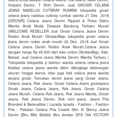
Hotpant Denim, T Shirt Denim, Jual GROSIR CELANA
JEANS NADELUS CUTBRAY RUMBAI tokopedia grosir
celana jeans nadelus cutbray rumbai wanita 21 Des 2018
[GROSIR] Celana Jeans Denim Ripped & Polos Distro
Wanita Anak Muda Dewasa Bandung Terbaru Murah
(WELCOME RESELLER Jual Grosir Celana Jeans Denim
Rodeo Anak Murah ObralanBaju tokopedia grosir celana
jeans denim rodeo anak murah 26 Des 2018 Jual Grosir
Celana Jeans Denim Rodeo Anak Murah,Celana Jeans
dengan harga Rp 45.500 dari toko online ObralanBaju, Kab.
Bekasi. Jual Celana Jeans Wanita Denim Wanita Terbaru |
Tokopedia tokopedia p fashion wanita celana celana jeans
Koleksi celana jeans wanita disini dilengkapi keterangan
ukuran hingga warna, bisa juga beli celana jeans wanita
secara grosir. Temukan denim jeans yang Grosir Jeans,
Celana Jeans, Rok Jeans, Grosir Celana Jeans grosirjeans
Grosir Jeans, Celana Jeans, Rok Jeans, Grosir Celana
Jeans Murah, Celana Rok Jeans, Rok Jeans Wanita, Grosir
Jeans, Rok Jeans Denim, Rok mini jeans. Jeans Pria
Branded & Berkualitas | Lazada lazada › Fashion › Fashion
Pria › Pakaian Celana Pria Cowok Slim fit Skinny Jeans
Denim [Biru Blitz Bioblitz Biru donker DFS 784 VICTORY