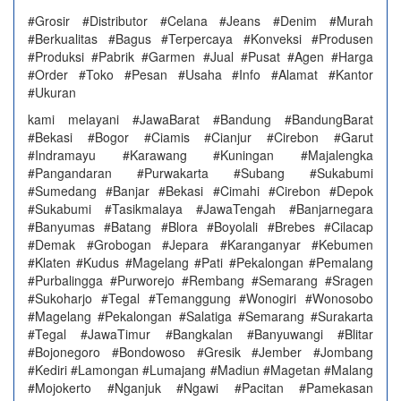
#Grosir #Distributor #Celana #Jeans #Denim #Murah
#Berkualitas #Bagus #Terpercaya #Konveksi #Produsen
#Produksi #Pabrik #Garmen #Jual #Pusat #Agen #Harga
#Order #Toko #Pesan #Usaha #Info #Alamat #Kantor
#Ukuran
kami melayani #JawaBarat #Bandung #BandungBarat
#Bekasi #Bogor #Ciamis #Cianjur #Cirebon #Garut
#Indramayu #Karawang #Kuningan #Majalengka
#Pangandaran #Purwakarta #Subang #Sukabumi
#Sumedang #Banjar #Bekasi #Cimahi #Cirebon #Depok
#Sukabumi #Tasikmalaya #JawaTengah #Banjarnegara
#Banyumas #Batang #Blora #Boyolali #Brebes #Cilacap
#Demak #Grobogan #Jepara #Karanganyar #Kebumen
#Klaten #Kudus #Magelang #Pati #Pekalongan #Pemalang
#Purbalingga #Purworejo #Rembang #Semarang #Sragen
#Sukoharjo #Tegal #Temanggung #Wonogiri #Wonosobo
#Magelang #Pekalongan #Salatiga #Semarang #Surakarta
#Tegal #JawaTimur #Bangkalan #Banyuwangi #Blitar
#Bojonegoro #Bondowoso #Gresik #Jember #Jombang
#Kediri #Lamongan #Lumajang #Madiun #Magetan #Malang
#Mojokerto #Nganjuk #Ngawi #Pacitan #Pamekasan