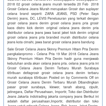
2018 02 grosir celana jeans murah tersedia 20 Feb 2018
Grosir Celana Jeans Murah merupakan Grosir dan suplayer
celana brand seperti: ZARA JEANS, PSD (Peter Says
Denim) jeans, DC, LEVIS Penelusuran yang terkait dengan
grosir celana jeans denim grosir celana jeans pria grosir
kaos distro kick denim original celana jeans denim pria
distributor celana jeans jawa barat jaket kick denim original
grosir celana jeans pria branded murah distributor celana
jeans kota cimahi, jawa barat grosir celana jeans bandung
Sale Grosir Celana Jeans Skinny Premium Hitam Pria Denim
pangkalanpromo › Celana Pria 19 Mar 2018 Celana Jeans
Skinny Premium Hitam Pria Denim hadir guna menjawab
kebutuhan anda akan celana jeans pria. celana jeans pria ini
Grosir Celana Jeans Denim Terbaru Murah Surabaya
65ribuan deltagrosir grosir celana jeans denim terbaru
murah surabaya 65ribuan Posted on by Comments Off on
Grosir Celana Jeans Denim Terbaru Murah Dibandingkan
pasar grosir surabaya, klewer, tanah abang, cipulir,
jatinegara, Daftar Perusahaan, Importir, Toko dan Distributor
Jeans Jakarta indotrading jakarta company jeans Berikut ini
adalah daftar perusahaan,Importir, distributor dan toko
Jeans untuk wilayah Celana Jeans, Rok Jeans, Jaket Denim,