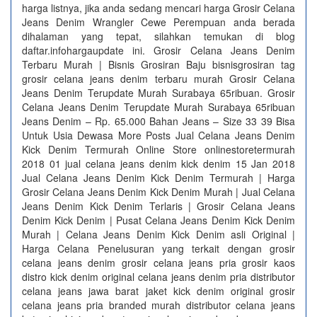
harga listnya, jika anda sedang mencari harga Grosir Celana
Jeans Denim Wrangler Cewe Perempuan anda berada
dihalaman yang tepat, silahkan temukan di blog
daftar.infohargaupdate ini. Grosir Celana Jeans Denim
Terbaru Murah | Bisnis Grosiran Baju bisnisgrosiran tag
grosir celana jeans denim terbaru murah Grosir Celana
Jeans Denim Terupdate Murah Surabaya 65ribuan. Grosir
Celana Jeans Denim Terupdate Murah Surabaya 65ribuan
Jeans Denim – Rp. 65.000 Bahan Jeans – Size 33 39 Bisa
Untuk Usia Dewasa More Posts Jual Celana Jeans Denim
Kick Denim Termurah Online Store onlinestoretermurah
2018 01 jual celana jeans denim kick denim 15 Jan 2018
Jual Celana Jeans Denim Kick Denim Termurah | Harga
Grosir Celana Jeans Denim Kick Denim Murah | Jual Celana
Jeans Denim Kick Denim Terlaris | Grosir Celana Jeans
Denim Kick Denim | Pusat Celana Jeans Denim Kick Denim
Murah | Celana Jeans Denim Kick Denim asli Original |
Harga Celana Penelusuran yang terkait dengan grosir
celana jeans denim grosir celana jeans pria grosir kaos
distro kick denim original celana jeans denim pria distributor
celana jeans jawa barat jaket kick denim original grosir
celana jeans pria branded murah distributor celana jeans