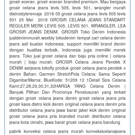
grosir eceran. grosir eceran branded premium. Mau bergaya
grosir celana jeans levis 505, levis 501, wrangler murah
distrostyleremaja 2018 05 grosir celana jeans levis 505 levis
501 25 Mei 2018 GROSIR CELANA JEANS STANDART
REGULER MERK LEVIS 505, LEVIS 501, WRANGLER, LEA
GROSIR JEANS DENIM. GROSIR Toko Denim Indonesia
jualdenimmurah.weebly tokodenim tempat cari celana denim
jeans asli buatan indonesia, support memiliki brand denim
dengan kualitas terbaik, Indonesia juga memiliki merek
jeans. Toko jual grosir celana dan baju pria online | celana
murah | baju murah. GROSIR Celana Jeans Pendek X
DENIM asrjeans.tokofly produk grosir celana jeans pendek x
denim Bahan: Garmen StretchPola Celana: Sama Seperti
DigambarWarna: BlueKode: 51209 12 1Detail Size Celana
Kami:27,28,29,30,31,32HARGA YANG Celana Denim |
Banyak Pilihan Dan Promonya‎ Penelusuran yang terkait
dengan grosir celana jeans denim grosir celana jeans pria
grosir kaos distro kick denim original celana jeans denim pria
distributor celana jeans jawa barat jaket kick denim original
grosir celana jeans pria branded murah distributor celana
jeans kota cimahi, jawa barat grosir celana jeans bandung
pabrik konveksi celana jeans murah konveksicelanajeans