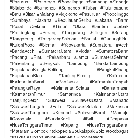
#Pasuruan #Ponorogo #Probolinggo #Sampang #Sidoarjo
#Situbondo #Sumenep #Sumenep #Tuban #Tulungagung
#Batu #Blitar #Malang #Mojokerto #Pasuruan #Probolinggo
#Surabaya #Jakarta #KepulauanSeribu #Jakarta #Barat
#Pusat #Selatan #Timur #Utara #banten #Lebak
#Pandeglang #Serang #Tangerang #Cilegon #Serang
#Tangerang #TangerangSelatan #Bantul #GunungKidul
#KulonProgo #Sleman #Yogyakarta #Sumatera #Aceh
#BandaAceh #SumateraUtara #Medan #SumateraBarat
#Padang #Riau #Pekanbaru #Jambi #SumateraSelatan
#Palembang #Bengkulu #Lampung #BandarLampung
#KepulauanBangkaBelitung #PangkalPinang
#KepulauanRiau #TanjungPinang #Kalimatan
#KalimantanBarat #Pontianak #KalimantanTengah
#PalangkaRaya #KalimantanSelatan #Banjarmasin
#KalimantanTimur #Samarinda #KalimantanUtara
#TanjungSelor #Sulawesi #SulawesiUtara #Manado
#SulawesiTengah #Palu #SulawesiSelatan #Makassar
#SulawesiTenggara #Kendari #SulawesiBarat #Mamuju
#Gorontalo #SundaKecil #Bali #Denpasar
#NusaTenggaraTimur #Kupang #NusaTenggaraBarat
#Mataram #lombok #tokopedia #bukalapak #olx #tokobagus
#kaskus #alibaba #blibli #elevenia #indonetwork