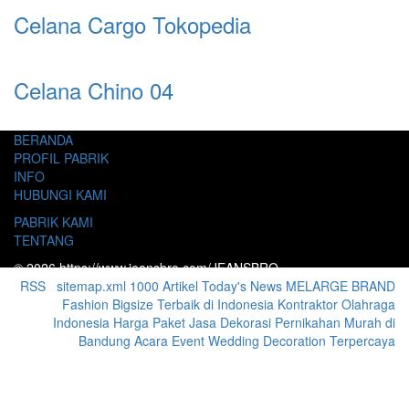
Celana Cargo Tokopedia
Celana Chino 04
BERANDA
PROFIL PABRIK
INFO
HUBUNGI KAMI
PABRIK KAMI
TENTANG
© 2026 https://www.jeansbro.com/JEANSBRO
RSS
|
sitemap.xml
1000 Artikel
Today's News
MELARGE BRAND
Fashion Bigsize Terbaik di Indonesia
Kontraktor Olahraga
Indonesia
Harga Paket Jasa Dekorasi Pernikahan Murah di
Bandung Acara Event Wedding Decoration Terpercaya