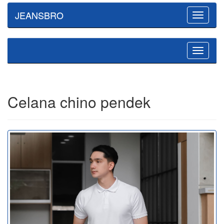
JEANSBRO
Toggle
navigatio
Toggle
navigatio
Celana chino pendek