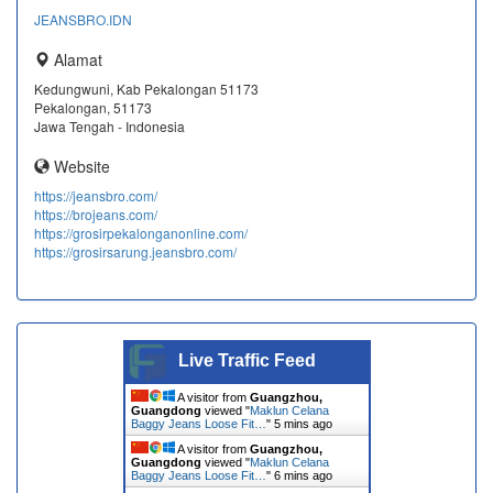
JEANSBRO.IDN
Alamat
Kedungwuni, Kab Pekalongan 51173
Pekalongan, 51173
Jawa Tengah - Indonesia
Website
https://jeansbro.com/
https://brojeans.com/
https://grosirpekalonganonline.com/
https://grosirsarung.jeansbro.com/
Live Traffic Feed
A visitor from
Guangzhou,
Guangdong
viewed "
Maklun Celana
Baggy Jeans Loose Fit…
"
5 mins ago
A visitor from
Guangzhou,
Guangdong
viewed "
Maklun Celana
Baggy Jeans Loose Fit…
"
6 mins ago