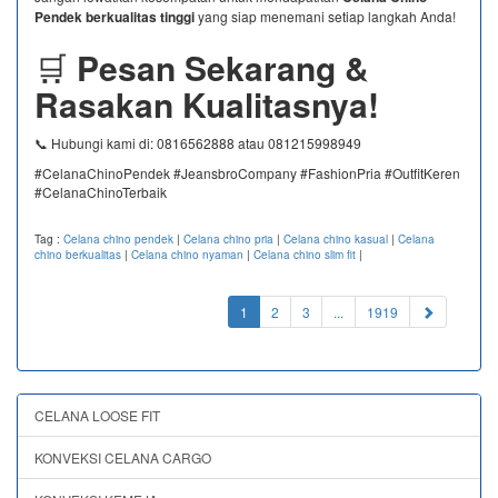
Pendek berkualitas tinggi
yang siap menemani setiap langkah Anda!
🛒
Pesan Sekarang &
Rasakan Kualitasnya!
📞 Hubungi kami di: 0816562888 atau 081215998949
#CelanaChinoPendek #JeansbroCompany #FashionPria #OutfitKeren
#CelanaChinoTerbaik
Tag :
Celana chino pendek
|
Celana chino pria
|
Celana chino kasual
|
Celana
chino berkualitas
|
Celana chino nyaman
|
Celana chino slim fit
|
(current)
1
2
3
...
1919
CELANA LOOSE FIT
KONVEKSI CELANA CARGO