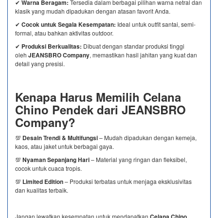
✔
Warna Beragam:
Tersedia dalam berbagai pilihan warna netral dan
klasik yang mudah dipadukan dengan atasan favorit Anda.
✔
Cocok untuk Segala Kesempatan:
Ideal untuk outfit santai, semi-
formal, atau bahkan aktivitas outdoor.
✔
Produksi Berkualitas:
Dibuat dengan standar produksi tinggi
oleh
JEANSBRO Company
, memastikan hasil jahitan yang kuat dan
detail yang presisi.
Kenapa Harus Memilih Celana
Chino Pendek dari JEANSBRO
Company?
💯
Desain Trendi & Multifungsi
– Mudah dipadukan dengan kemeja,
kaos, atau jaket untuk berbagai gaya.
💯
Nyaman Sepanjang Hari
– Material yang ringan dan fleksibel,
cocok untuk cuaca tropis.
💯
Limited Edition
– Produksi terbatas untuk menjaga eksklusivitas
dan kualitas terbaik.
Jangan lewatkan kesempatan untuk mendapatkan
Celana Chino