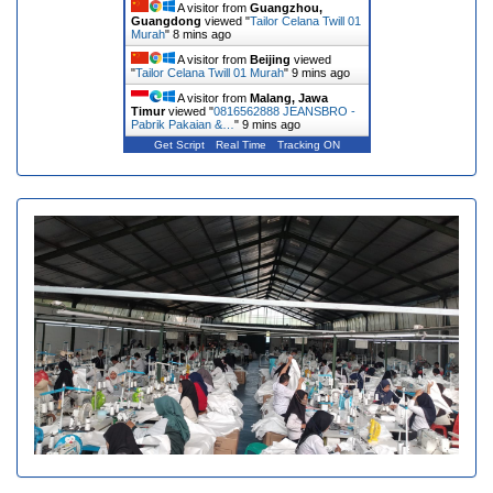
A visitor from
Guangzhou,
Guangdong
viewed "
Tailor Celana Twill 01
Murah
"
8 mins ago
A visitor from
Beijing
viewed
"
Tailor Celana Twill 01 Murah
"
9 mins ago
A visitor from
Malang, Jawa
Timur
viewed "
0816562888 JEANSBRO -
Pabrik Pakaian &…
"
9 mins ago
Get Script
Real Time
Tracking ON