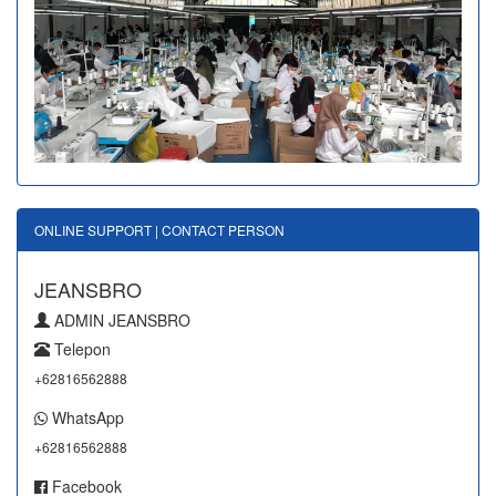
ONLINE SUPPORT | CONTACT PERSON
JEANSBRO
ADMIN JEANSBRO
Telepon
+62816562888
WhatsApp
+62816562888
Facebook