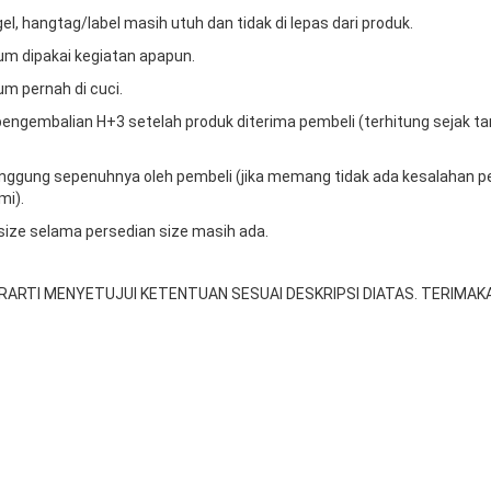
gel, hangtag/label masih utuh dan tidak di lepas dari produk.
um dipakai kegiatan apapun.
um pernah di cuci.
engembalian H+3 setelah produk diterima pembeli (terhitung sejak t
tanggung sepenuhnya oleh pembeli (jika memang tidak ada kesalahan p
mi).
 size selama persedian size masih ada.
RARTI MENYETUJUI KETENTUAN SESUAI DESKRIPSI DIATAS. TERIMAKA