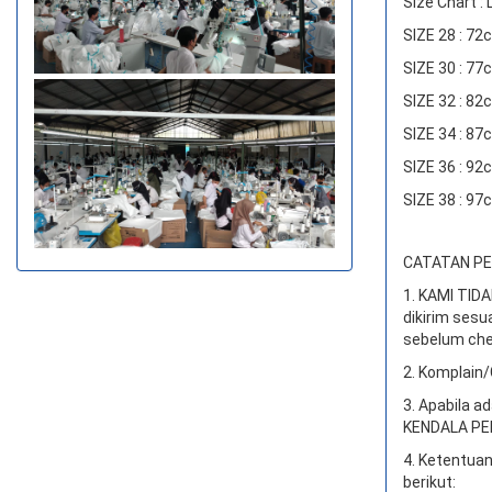
Size Chart :
SIZE 28 : 7
SIZE 30 : 7
SIZE 32 : 8
SIZE 34 : 8
SIZE 36 : 9
SIZE 38 : 9
CATATAN PEN
1. KAMI TI
dikirim sesu
sebelum che
2. Komplain/
3. Apabila a
KENDALA PEN
4. Ketentuan
berikut: