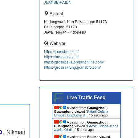
JEANSBRO.IDN
Alamat
Kedungwuni, Kab Pekalongan 51173
Pekalongan, 51173
Jawa Tengah - Indonesia
Website
https://jeansbro.com/
https://brojeans.com/
https://grosirpekalonganonline.com/
https://grosirsarung.jeansbro.com/
Live Traffic Feed
A visitor from
Guangzhou,
Guangdong
viewed "
Pabrik Celana
Chinos Hugo Boss di…
"
6 secs ago
A visitor from
Guangzhou,
Guangdong
viewed "
Grosir Celana Jeans
wanita 06 di…
"
6 secs ago
O
. Nikmati
A visitor from
Beijing
viewed