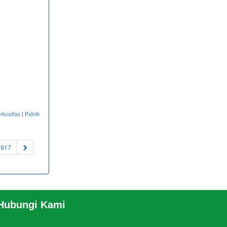
rkualitas
|
Pabrik
1917
 Hubungi Kami
EANSBRO
RSS
|
sitemap.xml