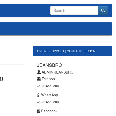
ONLINE SUPPORT | CONTACT PERSON
JEANSBRO
ADMIN JEANSBRO
0
Telepon
+62816562888
WhatsApp
+62816562888
Facebook