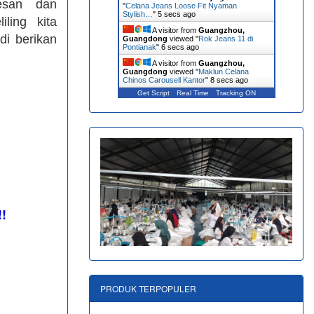
esan dan
"
Celana Jeans Loose Fit Nyaman
Stylish…
"
6 secs ago
ling kita
A visitor from
Guangzhou,
di berikan
Guangdong
viewed "
Rok Jeans 11 di
Pontianak
"
7 secs ago
A visitor from
Guangzhou,
Guangdong
viewed "
Maklun Celana
Chinos Carousell Kantor
"
9 secs ago
Get Script
Real Time
Tracking ON
!!
PRODUK TERPOPULER