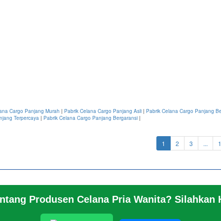
lana Cargo Panjang Murah
|
Pabrik Celana Cargo Panjang Asli
|
Pabrik Celana Cargo Panjang Be
njang Terpercaya
|
Pabrik Celana Cargo Panjang Bergaransi
|
(current)
1
2
3
...
entang Produsen Celana Pria Wanita? Silahkan
 KAMI
© 2026 https://www.jeansbro.com/J
NG