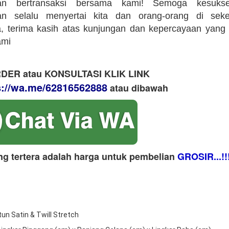
an bertransaksi bersama kami! Semoga kesuks
an selalu menyertai kita dan orang-orang di sekeli
 terima kasih atas kunjungan dan kepercayaan yang 
ami
DER atau KONSULTASI KLIK LINK
s://wa.me/62816562888
​ atau dibawah
ng tertera adalah harga untuk pembelian
GROSIR...!!
tun Satin & Twill Stretch