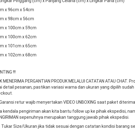
 Lingkar Pinggang (cm) x Panjang Celana (cm) x Lingkar Paha (cm)
2cm x 96cm x 54cm
7cm x 98cm x 56cm
2cm x 100cm x 59cm
7cm x 100cm x 62cm
2cm x 101cm x 65cm
7cm x 102cm x 68cm
TING !!!
DAK MENERIMA PERGANTIAN PRODUK MELALUI CATATAN ATAU CHAT.
Pr
ai detail pesanan, pastikan variasi warna dan ukuran yang dipilih sudah
ckout.
Garansi retur wajib menyertakan VIDEO UNBOXING saat paket diterima
da kendala pengiriman akan kita bantu follow up ke pihak ekspedisi, n
GIRIMAN sepenuhnya merupakan tanggung jawab pihak ekspedisi.
 Tukar Size/Ukuran jika tidak sesuai dengan catatan kondisi barang s