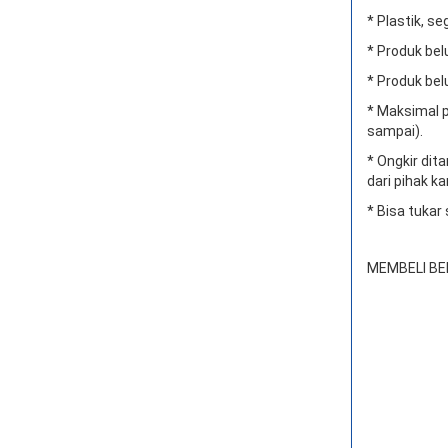
* Plastik, se
* Produk bel
* Produk bel
* Maksimal p
sampai).
* Ongkir di
dari pihak ka
* Bisa tukar
MEMBELI BE