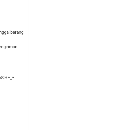
anggal barang
engiriman
SIH ^_^