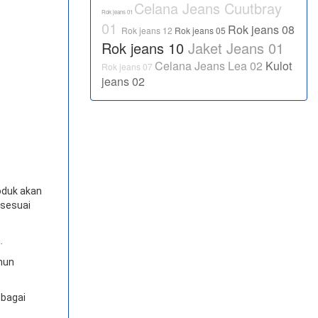
Celana Jeans Cuutbray
Rok jeans 01
01
Rok jeans 08
Rok jeans 12
Rok jeans 05
Rok jeans 10
Jaket Jeans 01
Celana Jeans Lea 02
Kulot
Rok jeans 07
jeans 02
oduk akan
 sesuai
.
amun
ebagai