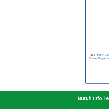
Tag :
|
Pabrik Ce
Celana Cargo Pa
Butuh Info T
BERANDA
PABRIK
PROFIL PABRIK
TENTA
INFO