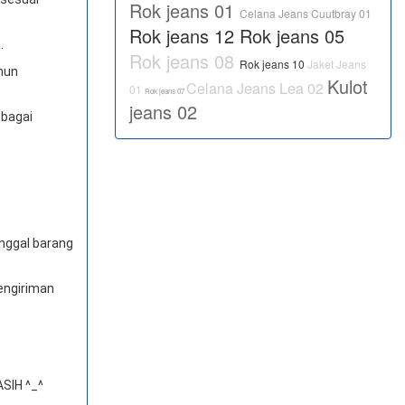
Rok jeans 01
Celana Jeans Cuutbray 01
Rok jeans 12
Rok jeans 05
.
Rok jeans 08
Rok jeans 10
Jaket Jeans
amun
Kulot
Celana Jeans Lea 02
01
Rok jeans 07
jeans 02
ebagai
anggal barang
engiriman
SIH ^_^