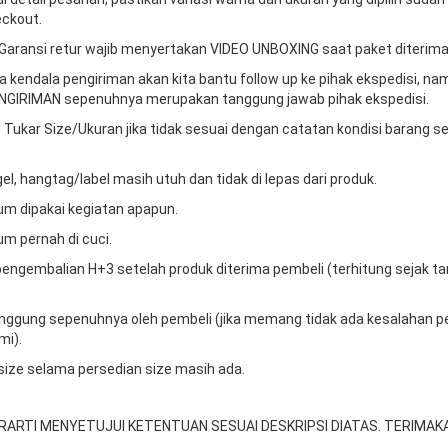
ckout.
Garansi retur wajib menyertakan VIDEO UNBOXING saat paket diterima
da kendala pengiriman akan kita bantu follow up ke pihak ekspedisi, n
GIRIMAN sepenuhnya merupakan tanggung jawab pihak ekspedisi.
 Tukar Size/Ukuran jika tidak sesuai dengan catatan kondisi barang s
gel, hangtag/label masih utuh dan tidak di lepas dari produk.
um dipakai kegiatan apapun.
um pernah di cuci.
engembalian H+3 setelah produk diterima pembeli (terhitung sejak t
tanggung sepenuhnya oleh pembeli (jika memang tidak ada kesalahan p
mi).
 size selama persedian size masih ada.
RARTI MENYETUJUI KETENTUAN SESUAI DESKRIPSI DIATAS. TERIMAKA