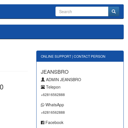
ONLINE SUPPORT | CONTACT PERSON
JEANSBRO
ADMIN JEANSBRO
0
Telepon
+62816562888
WhatsApp
+62816562888
Facebook