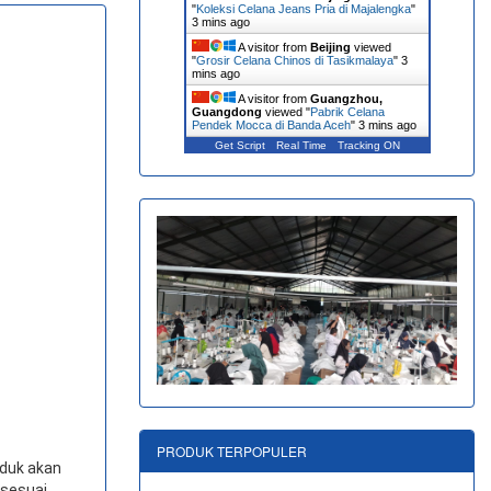
"
Koleksi Celana Jeans Pria di Majalengka
"
3 mins ago
A visitor from
Beijing
viewed
"
Grosir Celana Chinos di Tasikmalaya
"
3
mins ago
A visitor from
Guangzhou,
Guangdong
viewed "
Pabrik Celana
Pendek Mocca di Banda Aceh
"
3 mins ago
Get Script
Real Time
Tracking ON
PRODUK TERPOPULER
duk akan
 sesuai