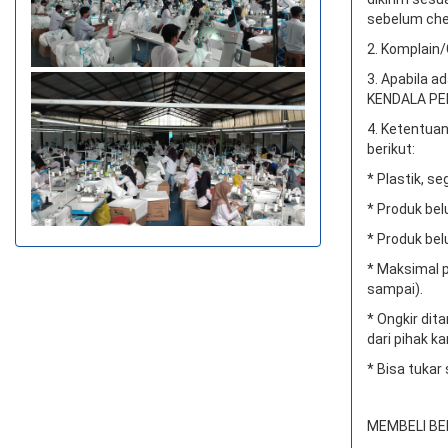
sebelum che
2. Komplain/
3. Apabila a
KENDALA PEN
4. Ketentuan
berikut:
* Plastik, se
* Produk bel
* Produk bel
* Maksimal p
sampai).
* Ongkir di
dari pihak ka
* Bisa tukar
MEMBELI BE