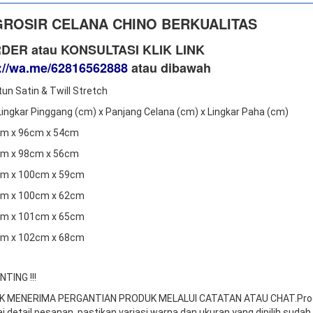
GROSIR CELANA CHINO BERKUALITAS
DER atau KONSULTASI KLIK LINK
://wa.me/62816562888
​ atau dibawah
tun Satin & Twill Stretch
 Lingkar Pinggang (cm) x Panjang Celana (cm) x Lingkar Paha (cm)
2cm x 96cm x 54cm
7cm x 98cm x 56cm
2cm x 100cm x 59cm
7cm x 100cm x 62cm
2cm x 101cm x 65cm
7cm x 102cm x 68cm
TING !!!
DAK MENERIMA PERGANTIAN PRODUK MELALUI CATATAN ATAU CHAT.
Pro
ai detail pesanan, pastikan variasi warna dan ukuran yang dipilih sudah