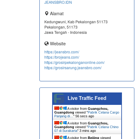
JEANSBRO.IDN
Alamat
Kedungwuni, Kab Pekalongan 51173
Pekalongan, 51173
Jawa Tengah - Indonesia
Website
https://jeansbro.com/
https://brojeans.com/
https://grosirpekalonganonline.com/
https://grosirsarung.jeansbro.com/
Live Traffic Feed
A visitor from
Guangzhou,
Guangdong
viewed "
Pabrik Celana Cargo
Panjang di…
"
56 secs ago
A visitor from
Guangzhou,
Guangdong
viewed "
Pabrik Celana Chino
07 di Surakarta
"
3 mins ago
A visitor from
Beijing
viewed