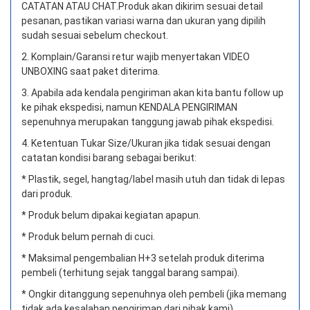
CATATAN ATAU CHAT.
Produk akan dikirim sesuai detail
pesanan, pastikan variasi warna dan ukuran yang dipilih
sudah sesuai sebelum checkout.
2. Komplain/Garansi retur wajib menyertakan VIDEO
UNBOXING saat paket diterima.
3. Apabila ada kendala pengiriman akan kita bantu follow up
ke pihak ekspedisi, namun KENDALA PENGIRIMAN
sepenuhnya merupakan tanggung jawab pihak ekspedisi.
4. Ketentuan Tukar Size/Ukuran jika tidak sesuai dengan
catatan kondisi barang sebagai berikut:
* Plastik, segel, hangtag/label masih utuh dan tidak di lepas
dari produk.
* Produk belum dipakai kegiatan apapun.
* Produk belum pernah di cuci.
* Maksimal pengembalian H+3 setelah produk diterima
pembeli (terhitung sejak tanggal barang sampai).
* Ongkir ditanggung sepenuhnya oleh pembeli (jika memang
tidak ada kesalahan pengiriman dari pihak kami).