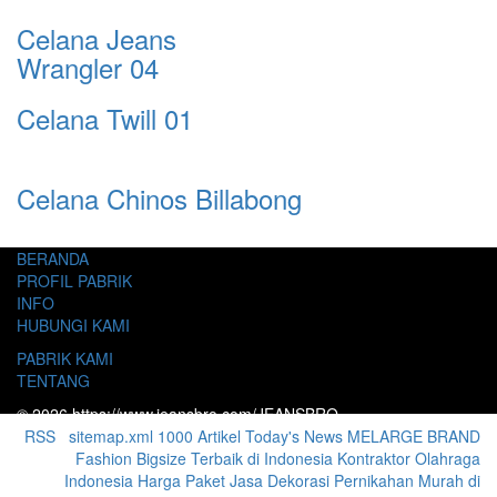
Celana Jeans
Wrangler 04
Celana Twill 01
Celana Chinos Billabong
BERANDA
PROFIL PABRIK
INFO
HUBUNGI KAMI
PABRIK KAMI
TENTANG
© 2026 https://www.jeansbro.com/JEANSBRO
RSS
|
sitemap.xml
1000 Artikel
Today's News
MELARGE BRAND
Fashion Bigsize Terbaik di Indonesia
Kontraktor Olahraga
Indonesia
Harga Paket Jasa Dekorasi Pernikahan Murah di