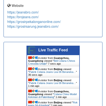
Website
https://jeansbro.com/
https://brojeans.com/
https://grosirpekalonganonline.com/
https://grosirsarung.jeansbro.com/
Live Traffic Feed
A visitor from
Guangzhou,
Guangdong
viewed "
Beli Celana Chinos
Cressida Uniqlo
"
7 secs ago
A visitor from
Beijing
viewed
"
Pabrik Celana Jeans Lea 06 Beraneka…
"
36 secs ago
A visitor from
Beijing
viewed
"
Pabrik Celana Jeans Lea 06 Beraneka…
"
1 min ago
A visitor from
Guangzhou,
Guangdong
viewed "
Celana Chino Model
Kekinian di Palembang
"
1 min ago
A visitor from
Beijing
viewed "
Rok
jeans 04 di lombok
"
1 min ago