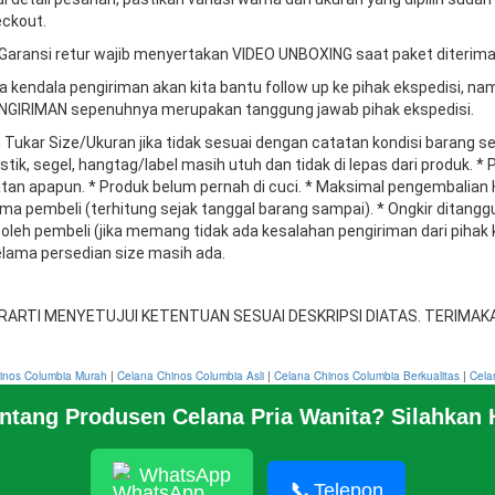
ckout.
Garansi retur wajib menyertakan VIDEO UNBOXING saat paket diterima
da kendala pengiriman akan kita bantu follow up ke pihak ekspedisi, n
GIRIMAN sepenuhnya merupakan tanggung jawab pihak ekspedisi.
 Tukar Size/Ukuran jika tidak sesuai dengan catatan kondisi barang s
astik, segel, hangtag/label masih utuh dan tidak di lepas dari produk. 
atan apapun. * Produk belum pernah di cuci. * Maksimal pengembalian
ima pembeli (terhitung sejak tanggal barang sampai). * Ongkir ditang
leh pembeli (jika memang tidak ada kesalahan pengiriman dari pihak k
elama persedian size masih ada.
RARTI MENYETUJUI KETENTUAN SESUAI DESKRIPSI DIATAS. TERIMAKA
inos Columbia Murah
|
Celana Chinos Columbia Asli
|
Celana Chinos Columbia Berkualitas
|
Cela
caya
|
Celana Chinos Columbia Bergaransi
|
entang Produsen Celana Pria Wanita? Silahkan
(current)
1
2
3
...
WhatsApp
📞
Telepon