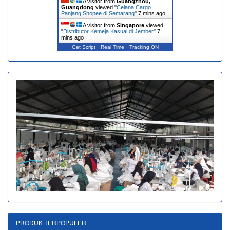
A visitor from
Guangzhou,
Guangdong
viewed "
Celana Cargo
Panjang Shopee di Semarang
"
7 mins ago
A visitor from
Singapore
viewed
"
Distributor Kemeja Kasual di Jember
"
7
mins ago
Get Script
Real Time
Tracking ON
PRODUK TERPOPULER