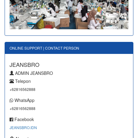
ONLINE SUPPORT | CONTACT PERSON
JEANSBRO
ADMIN JEANSBRO
Telepon
+62816562888
WhatsApp
+62816562888
Facebook
JEANSBRO.IDN