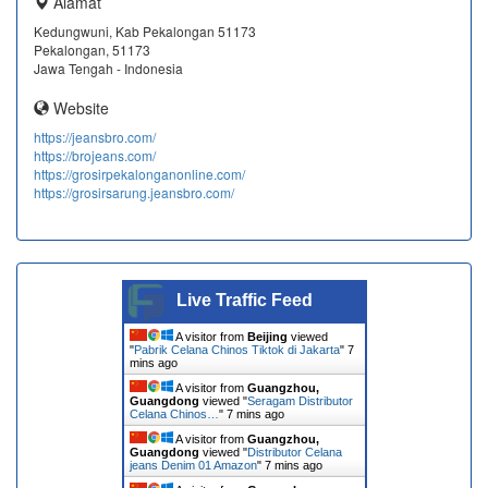
Alamat
Kedungwuni, Kab Pekalongan 51173
Pekalongan, 51173
Jawa Tengah - Indonesia
Website
https://jeansbro.com/
https://brojeans.com/
https://grosirpekalonganonline.com/
https://grosirsarung.jeansbro.com/
Live Traffic Feed
A visitor from
Beijing
viewed
"
Pabrik Celana Chinos Tiktok di Jakarta
"
7
mins ago
A visitor from
Guangzhou,
Guangdong
viewed "
Seragam Distributor
Celana Chinos…
"
7 mins ago
A visitor from
Guangzhou,
Guangdong
viewed "
Distributor Celana
jeans Denim 01 Amazon
"
7 mins ago