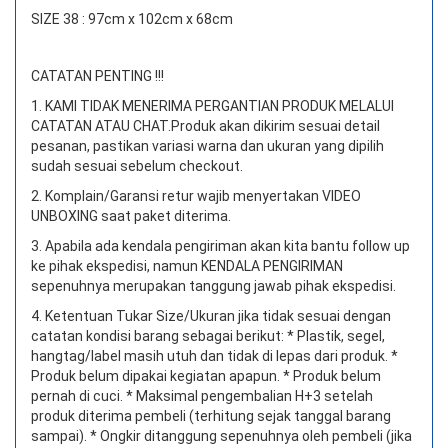
SIZE 38 : 97cm x 102cm x 68cm
CATATAN PENTING !!!
1. KAMI TIDAK MENERIMA PERGANTIAN PRODUK MELALUI
CATATAN ATAU CHAT.
Produk akan dikirim sesuai detail
pesanan, pastikan variasi warna dan ukuran yang dipilih
sudah sesuai sebelum checkout.
2. Komplain/Garansi retur wajib menyertakan VIDEO
UNBOXING saat paket diterima.
3. Apabila ada kendala pengiriman akan kita bantu follow up
ke pihak ekspedisi, namun KENDALA PENGIRIMAN
sepenuhnya merupakan tanggung jawab pihak ekspedisi.
4. Ketentuan Tukar Size/Ukuran jika tidak sesuai dengan
catatan kondisi barang sebagai berikut: * Plastik, segel,
hangtag/label masih utuh dan tidak di lepas dari produk. *
Produk belum dipakai kegiatan apapun. * Produk belum
pernah di cuci. * Maksimal pengembalian H+3 setelah
produk diterima pembeli (terhitung sejak tanggal barang
sampai). * Ongkir ditanggung sepenuhnya oleh pembeli (jika