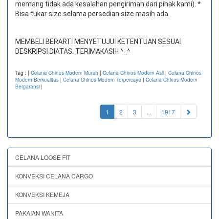
memang tidak ada kesalahan pengiriman dari pihak kami). *
Bisa tukar size selama persedian size masih ada.
MEMBELI BERARTI MENYETUJUI KETENTUAN SESUAI
DESKRIPSI DIATAS. TERIMAKASIH ^_^
Tag :
|
Celana Chinos Modern Murah
|
Celana Chinos Modern Asli
|
Celana Chinos
Modern Berkualitas
|
Celana Chinos Modern Terpercaya
|
Celana Chinos Modern
Bergaransi
|
(current)
1
2
3
...
1917
CELANA LOOSE FIT
KONVEKSI CELANA CARGO
KONVEKSI KEMEJA
PAKAIAN WANITA