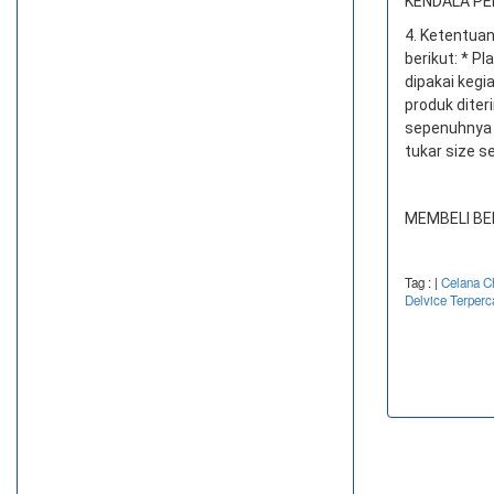
KENDALA PEN
4. Ketentuan
berikut: * Pl
dipakai kegi
produk diter
sepenuhnya o
tukar size s
MEMBELI BE
Tag :
|
Celana C
Delvice Terperc