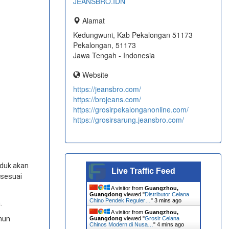
JEANSBRO.IDN
Alamat
Kedungwuni, Kab Pekalongan 51173
Pekalongan, 51173
Jawa Tengah - Indonesia
Website
https://jeansbro.com/
https://brojeans.com/
https://grosirpekalonganonline.com/
https://grosirsarung.jeansbro.com/
duk akan
Live Traffic Feed
 sesuai
A visitor from
Guangzhou,
Guangdong
viewed "
Distributor Celana
Chino Pendek Reguler…
"
3 mins ago
.
A visitor from
Guangzhou,
amun
Guangdong
viewed "
Grosir Celana
Chinos Modern di Nusa…
"
4 mins ago