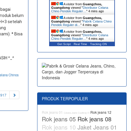
A visitor from
Guangzhou,
Guangdong
viewed "
Distributor Celana
ebagai
Chino Pendek Reguler…
"
4 mins ago
* Produk belum
A visitor from
Guangzhou,
 H+3 setelah
Guangdong
viewed "
Pabrik Celana Chino
Pendek Reguler di…
"
4 mins ago
gung
A visitor from
Guangzhou,
ami). * Bisa
Guangdong
viewed "
Distributor Celana
Chino Pendek Reguler…
"
4 mins ago
Get Script
Real Time
Tracking ON
SIH ^_^
elana Chinos
1917
PRODUK TERPOPULER
Rok jeans 01
Rok jeans 12
Celana Jeans Cuutbray 01
Rok jeans 05
Rok jeans 08
Rok jeans 10
Jaket Jeans 01