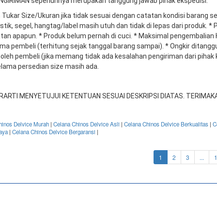
GIRIMAN sepenuhnya merupakan tanggung jawab pihak ekspedisi.
 Tukar Size/Ukuran jika tidak sesuai dengan catatan kondisi barang s
astik, segel, hangtag/label masih utuh dan tidak di lepas dari produk. 
atan apapun. * Produk belum pernah di cuci. * Maksimal pengembalian
ima pembeli (terhitung sejak tanggal barang sampai). * Ongkir ditang
leh pembeli (jika memang tidak ada kesalahan pengiriman dari pihak k
elama persedian size masih ada.
RARTI MENYETUJUI KETENTUAN SESUAI DESKRIPSI DIATAS. TERIMAKA
hinos Delvice Murah
|
Celana Chinos Delvice Asli
|
Celana Chinos Delvice Berkualitas
|
C
aya
|
Celana Chinos Delvice Bergaransi
|
(current)
1
2
3
...