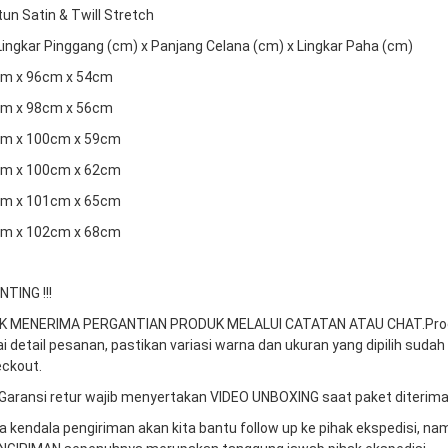
tun Satin & Twill Stretch
 Lingkar Pinggang (cm) x Panjang Celana (cm) x Lingkar Paha (cm)
2cm x 96cm x 54cm
7cm x 98cm x 56cm
2cm x 100cm x 59cm
7cm x 100cm x 62cm
2cm x 101cm x 65cm
7cm x 102cm x 68cm
TING !!!
DAK MENERIMA PERGANTIAN PRODUK MELALUI CATATAN ATAU CHAT.
Pro
ai detail pesanan, pastikan variasi warna dan ukuran yang dipilih sudah
ckout.
Garansi retur wajib menyertakan VIDEO UNBOXING saat paket diterima
da kendala pengiriman akan kita bantu follow up ke pihak ekspedisi, n