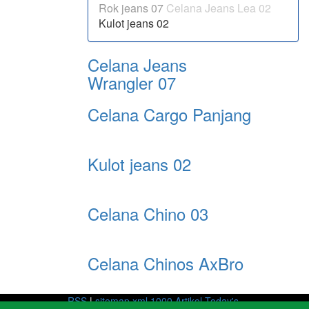
Rok jeans 07
Celana Jeans Lea 02
Kulot jeans 02
Celana Jeans
Wrangler 07
Celana Cargo Panjang
Kulot jeans 02
Celana Chino 03
Celana Chinos AxBro
RSS
|
sitemap.xml
1000 Artikel
Today's