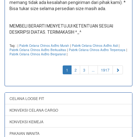
memang tidak ada kesalahan pengiriman dari pihak kami). *
Bisa tukar size selama persedian size masih ada.
MEMBELI BERARTI MENYETUJUI KETENTUAN SESUAI
DESKRIPSI DIATAS. TERIMAKASIH ^_^
Tag :
|
Pabrik Celana Chinos AxBro Murah
|
Pabrik Celana Chinos AxBro Asli
|
Pabrik Celana Chinos AxBro Berkualitas
|
Pabrik Celana Chinos AxBro Terpercaya
|
Pabrik Celana Chinos AxBro Bergaransi
|
(current)
1
2
3
...
1917
CELANA LOOSE FIT
KONVEKSI CELANA CARGO
KONVEKSI KEMEJA
PAKAIAN WANITA