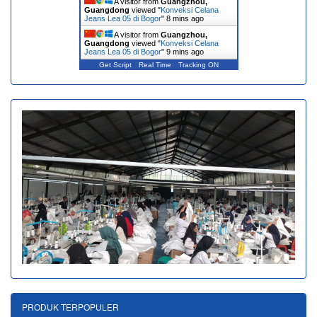
A visitor from
Guangzhou,
Guangdong
viewed "
Konveksi Celana
Jeans Lea 05 di Bogor
"
8 mins ago
A visitor from
Guangzhou,
Guangdong
viewed "
Konveksi Celana
Jeans Lea 05 di Bogor
"
9 mins ago
Get Script
Real Time
Tracking ON
PRODUK TERPOPULER