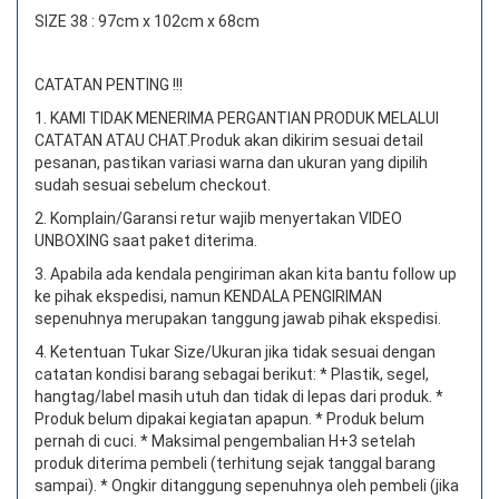
SIZE 38 : 97cm x 102cm x 68cm
CATATAN PENTING !!!
1. KAMI TIDAK MENERIMA PERGANTIAN PRODUK MELALUI
CATATAN ATAU CHAT.
Produk akan dikirim sesuai detail
pesanan, pastikan variasi warna dan ukuran yang dipilih
sudah sesuai sebelum checkout.
2. Komplain/Garansi retur wajib menyertakan VIDEO
UNBOXING saat paket diterima.
3. Apabila ada kendala pengiriman akan kita bantu follow up
ke pihak ekspedisi, namun KENDALA PENGIRIMAN
sepenuhnya merupakan tanggung jawab pihak ekspedisi.
4. Ketentuan Tukar Size/Ukuran jika tidak sesuai dengan
catatan kondisi barang sebagai berikut: * Plastik, segel,
hangtag/label masih utuh dan tidak di lepas dari produk. *
Produk belum dipakai kegiatan apapun. * Produk belum
pernah di cuci. * Maksimal pengembalian H+3 setelah
produk diterima pembeli (terhitung sejak tanggal barang
sampai). * Ongkir ditanggung sepenuhnya oleh pembeli (jika