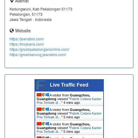
Alamat
Kedungwuni, Kab Pekalongan 51173
Pekalongan, 51173
Jawa Tengah - Indonesia
Website
https://jeansbro.com/
https://brojeans.com/
https://grosirpekalonganonline.com/
https://grosirsarung.jeansbro.com/
Live Traffic Feed
A visitor from
Guangzhou,
Guangdong
viewed "
Pabrik Celana Kantor
Pria Terbaik di…
"
4 mins ago
A visitor from
Guangzhou,
Guangdong
viewed "
Pabrik Celana Kantor
Pria Terbaik di…
"
5 mins ago
A visitor from
Guangzhou,
Guangdong
viewed "
Pabrik Celana Kantor
Pria Terbaik di…
"
5 mins ago