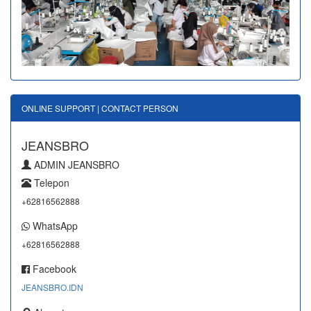
ONLINE SUPPORT | CONTACT PERSON
JEANSBRO
ADMIN JEANSBRO
Telepon
+62816562888
WhatsApp
+62816562888
Facebook
JEANSBRO.IDN