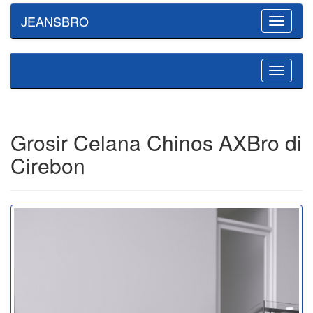
JEANSBRO
Toggle
navigatio
Toggle
navigatio
Grosir Celana Chinos AXBro di
Cirebon