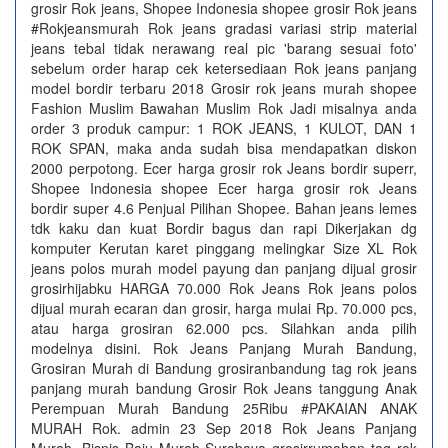
grosir Rok jeans, Shopee Indonesia shopee grosir Rok jeans
#Rokjeansmurah Rok jeans gradasi variasi strip material
jeans tebal tidak nerawang real pic 'barang sesuai foto'
sebelum order harap cek ketersediaan Rok jeans panjang
model bordir terbaru 2018 Grosir rok jeans murah shopee
Fashion Muslim Bawahan Muslim Rok Jadi misalnya anda
order 3 produk campur: 1 ROK JEANS, 1 KULOT, DAN 1
ROK SPAN, maka anda sudah bisa mendapatkan diskon
2000 perpotong. Ecer harga grosir rok Jeans bordir superr,
Shopee Indonesia shopee Ecer harga grosir rok Jeans
bordir super 4.6 Penjual Pilihan Shopee. Bahan jeans lemes
tdk kaku dan kuat Bordir bagus dan rapi Dikerjakan dg
komputer Kerutan karet pinggang melingkar Size XL Rok
jeans polos murah model payung dan panjang dijual grosir
grosirhijabku HARGA 70.000 Rok Jeans Rok jeans polos
dijual murah ecaran dan grosir, harga mulai Rp. 70.000 pcs,
atau harga grosiran 62.000 pcs. Silahkan anda pilih
modelnya disini. Rok Jeans Panjang Murah Bandung,
Grosiran Murah di Bandung grosiranbandung tag rok jeans
panjang murah bandung Grosir Rok Jeans tanggung Anak
Perempuan Murah Bandung 25Ribu #PAKAIAN ANAK
MURAH Rok. admin 23 Sep 2018 Rok Jeans Panjang