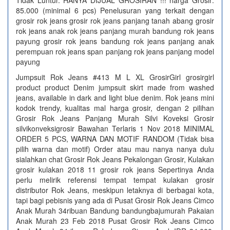
Tidak Luntur. HANYA DIJUAL GROSIRAN !!! harga Grosir:
85.000 (minimal 6 pcs) Penelusuran yang terkait dengan
grosir rok jeans grosir rok jeans panjang tanah abang grosir
rok jeans anak rok jeans panjang murah bandung rok jeans
payung grosir rok jeans bandung rok jeans panjang anak
perempuan rok jeans span panjang rok jeans panjang model
payung
Jumpsuit Rok Jeans #413 M L XL GrosirGirl grosirgirl
product product Denim jumpsuit skirt made from washed
jeans, available in dark and light blue denim. Rok jeans mini
kodok trendy, kualitas mal harga grosir, dengan 2 pilihan
Grosir Rok Jeans Panjang Murah Silvi Koveksi Grosir
silvikonveksigrosir Bawahan Terlaris 1 Nov 2018 MINIMAL
ORDER 5 PCS, WARNA DAN MOTIF RANDOM (Tidak bisa
pilih warna dan motif) Order atau mau nanya nanya dulu
sialahkan chat Grosir Rok Jeans Pekalongan Grosir, Kulakan
grosir kulakan 2018 11 grosir rok jeans Sepertinya Anda
perlu melirik referensi tempat tempat kulakan grosir
distributor Rok Jeans, meskipun letaknya di berbagai kota,
tapi bagi pebisnis yang ada di Pusat Grosir Rok Jeans Cimco
Anak Murah 34ribuan Bandung bandungbajumurah Pakaian
Anak Murah 23 Feb 2018 Pusat Grosir Rok Jeans Cimco