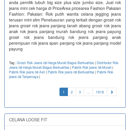
anda pemilik tubuh big size plus size jumbo size. Jual rok
jeans mini cek harga di PriceArea pricearea Fashion Pakaian
Fashion: Pakaian: Rok putih wanita celana jegging jeans
terusan mini slim Penelusuran yang terkait dengan grosir rok
jeans grosir rok jeans panjang tanah abang grosir rok jeans
anak rok jeans panjang murah bandung rok jeans payung
grosir rok jeans bandung rok jeans panjang anak
perempuan rok jeans span panjang rok jeans panjang model
payung
Tag :
Grosir Rok Jeans 08 Harga Murah Bagus Berkualitas
|
Distributor Rok
Jeans 08 Harga Murah Bagus Berkualitas
|
Pabrik Rok jeans 08 Murah
|
Pabrik Rok jeans 08 Asli
|
Pabrik Rok jeans 08 Berkualitas
|
Pabrik Rok
jeans 08 Terpercaya
|
(current)
1
2
3
...
1918
CELANA LOOSE FIT