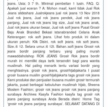
jeans. Usia: 3 7 th. Minimal pembelian 1 lusin. FAQ. Q:
Apakah jual eceran ? A: Mohon maaf, kami tidak Jual Rok
Jeans slideshare Jualrokjeans jual rok jeans 13 Nov 2018
Jual rok jeans, Jual rok jeans pendek, Jual rok jeans
panjang, Jual rok rok jeans big size, Jual rok jeans anak,
Jual rok jeans ukuran besar, Jual rok soft jeans Pusat Grosir
Baju Anak Branded Bekasi istanabranded Celana Anak
Keterangan: rok soft jeans. Lihat foto produk ini dalam
ukuran penuh: Klik Disini. rok soft jeans. rok soft jeans.
Size.:6 12. Setara umur.:6 12t. Bahan.:soft jeans Grosir rok
jeans bordir panjang terbaru yang paling murah
mawaddaholshop ROK JEANS Grosir Rok jeans bordir
murah ini memiliki daya tarik tersendiri bagi para wanita
muslimah. Hal paling menarik tentu variasi bordir yang
menghiasinya. grosir rok jeans, grosirhijabjakarta I pusat
grosir busana muslim grosirhijabjakarta tags grosir rok jeans
Kami produksi dan penjualan busana muslim grosir termurah
jakarta, pusat berbagai kebutuhan muslimah hijab, Sheena
Moslem Fashion; grosir rok jeans grosir rok jeans panjang
surabaya Archives Kasyfa Fashion kasyfa tag grosir rok
jeans panjang surabaya Anda Berada disini: Home Tag
'grosir rok jeans panjang surabaya'. SELAMAT DATANG DI