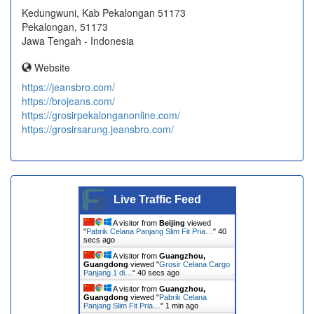
Kedungwuni, Kab Pekalongan 51173
Pekalongan, 51173
Jawa Tengah - Indonesia
Website
https://jeansbro.com/
https://brojeans.com/
https://grosirpekalonganonline.com/
https://grosirsarung.jeansbro.com/
Live Traffic Feed
A visitor from
Beijing
viewed
"
Pabrik Celana Panjang Slim Fit Pria…
"
41
secs ago
A visitor from
Guangzhou,
Guangdong
viewed "
Grosir Celana Cargo
Panjang 1 di…
"
41 secs ago
A visitor from
Guangzhou,
Guangdong
viewed "
Pabrik Celana
Panjang Slim Fit Pria…
"
1 min ago