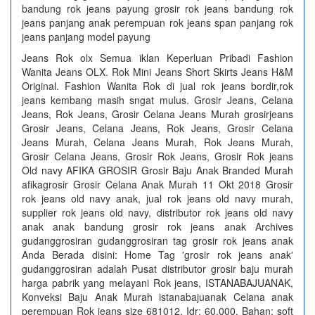
bandung rok jeans payung grosir rok jeans bandung rok
jeans panjang anak perempuan rok jeans span panjang rok
jeans panjang model payung
Jeans Rok olx Semua iklan Keperluan Pribadi Fashion
Wanita Jeans OLX. Rok Mini Jeans Short Skirts Jeans H&M
Original. Fashion Wanita Rok di jual rok jeans bordir,rok
jeans kembang masih sngat mulus. Grosir Jeans, Celana
Jeans, Rok Jeans, Grosir Celana Jeans Murah grosirjeans
Grosir Jeans, Celana Jeans, Rok Jeans, Grosir Celana
Jeans Murah, Celana Jeans Murah, Rok Jeans Murah,
Grosir Celana Jeans, Grosir Rok Jeans, Grosir Rok jeans
Old navy AFIKA GROSIR Grosir Baju Anak Branded Murah
afikagrosir Grosir Celana Anak Murah 11 Okt 2018 Grosir
rok jeans old navy anak, jual rok jeans old navy murah,
supplier rok jeans old navy, distributor rok jeans old navy
anak anak bandung grosir rok jeans anak Archives
gudanggrosiran gudanggrosiran tag grosir rok jeans anak
Anda Berada disini: Home Tag 'grosir rok jeans anak'
gudanggrosiran adalah Pusat distributor grosir baju murah
harga pabrik yang melayani Rok jeans, ISTANABAJUANAK,
Konveksi Baju Anak Murah istanabajuanak Celana anak
perempuan Rok jeans size 681012. Idr: 60.000. Bahan: soft