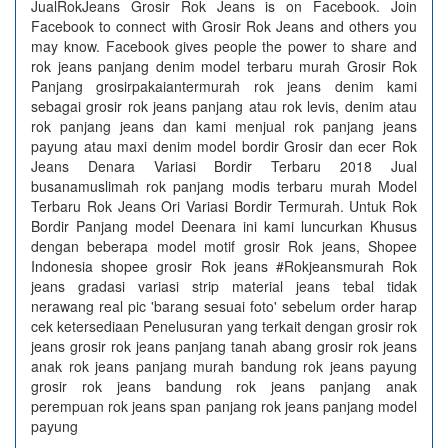
JualRokJeans Grosir Rok Jeans is on Facebook. Join
Facebook to connect with Grosir Rok Jeans and others you
may know. Facebook gives people the power to share and
rok jeans panjang denim model terbaru murah Grosir Rok
Panjang grosirpakaiantermurah rok jeans denim kami
sebagai grosir rok jeans panjang atau rok levis, denim atau
rok panjang jeans dan kami menjual rok panjang jeans
payung atau maxi denim model bordir Grosir dan ecer Rok
Jeans Denara Variasi Bordir Terbaru 2018 Jual
busanamuslimah rok panjang modis terbaru murah Model
Terbaru Rok Jeans Ori Variasi Bordir Termurah. Untuk Rok
Bordir Panjang model Deenara ini kami luncurkan Khusus
dengan beberapa model motif grosir Rok jeans, Shopee
Indonesia shopee grosir Rok jeans #Rokjeansmurah Rok
jeans gradasi variasi strip material jeans tebal tidak
nerawang real pic 'barang sesuai foto' sebelum order harap
cek ketersediaan Penelusuran yang terkait dengan grosir rok
jeans grosir rok jeans panjang tanah abang grosir rok jeans
anak rok jeans panjang murah bandung rok jeans payung
grosir rok jeans bandung rok jeans panjang anak
perempuan rok jeans span panjang rok jeans panjang model
payung