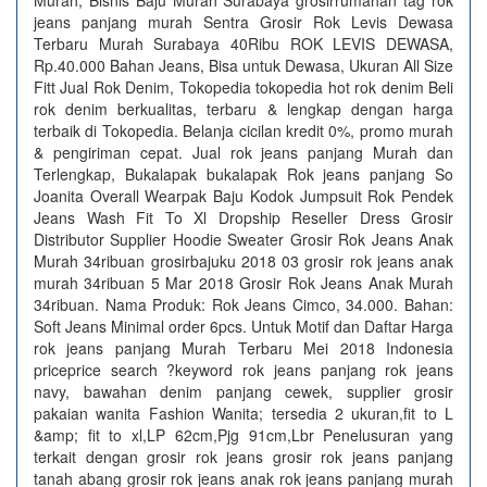
Murah, Bisnis Baju Murah Surabaya grosirrumahan tag rok
jeans panjang murah Sentra Grosir Rok Levis Dewasa
Terbaru Murah Surabaya 40Ribu ROK LEVIS DEWASA,
Rp.40.000 Bahan Jeans, Bisa untuk Dewasa, Ukuran All Size
Fitt Jual Rok Denim, Tokopedia tokopedia hot rok denim Beli
rok denim berkualitas, terbaru & lengkap dengan harga
terbaik di Tokopedia. Belanja cicilan kredit 0%, promo murah
& pengiriman cepat. Jual rok jeans panjang Murah dan
Terlengkap, Bukalapak bukalapak Rok jeans panjang So
Joanita Overall Wearpak Baju Kodok Jumpsuit Rok Pendek
Jeans Wash Fit To Xl Dropship Reseller Dress Grosir
Distributor Supplier Hoodie Sweater Grosir Rok Jeans Anak
Murah 34ribuan grosirbajuku 2018 03 grosir rok jeans anak
murah 34ribuan 5 Mar 2018 Grosir Rok Jeans Anak Murah
34ribuan. Nama Produk: Rok Jeans Cimco, 34.000. Bahan:
Soft Jeans Minimal order 6pcs. Untuk Motif dan Daftar Harga
rok jeans panjang Murah Terbaru Mei 2018 Indonesia
priceprice search ?keyword rok jeans panjang rok jeans
navy, bawahan denim panjang cewek, supplier grosir
pakaian wanita Fashion Wanita; tersedia 2 ukuran,fit to L
&amp; fit to xl,LP 62cm,Pjg 91cm,Lbr Penelusuran yang
terkait dengan grosir rok jeans grosir rok jeans panjang
tanah abang grosir rok jeans anak rok jeans panjang murah