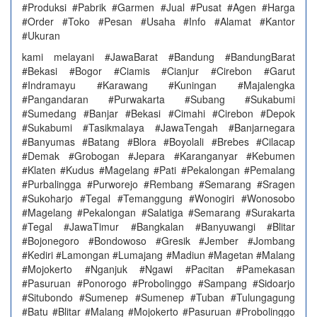
#Produksi #Pabrik #Garmen #Jual #Pusat #Agen #Harga
#Order #Toko #Pesan #Usaha #Info #Alamat #Kantor
#Ukuran
kami melayani #JawaBarat #Bandung #BandungBarat
#Bekasi #Bogor #Ciamis #Cianjur #Cirebon #Garut
#Indramayu #Karawang #Kuningan #Majalengka
#Pangandaran #Purwakarta #Subang #Sukabumi
#Sumedang #Banjar #Bekasi #Cimahi #Cirebon #Depok
#Sukabumi #Tasikmalaya #JawaTengah #Banjarnegara
#Banyumas #Batang #Blora #Boyolali #Brebes #Cilacap
#Demak #Grobogan #Jepara #Karanganyar #Kebumen
#Klaten #Kudus #Magelang #Pati #Pekalongan #Pemalang
#Purbalingga #Purworejo #Rembang #Semarang #Sragen
#Sukoharjo #Tegal #Temanggung #Wonogiri #Wonosobo
#Magelang #Pekalongan #Salatiga #Semarang #Surakarta
#Tegal #JawaTimur #Bangkalan #Banyuwangi #Blitar
#Bojonegoro #Bondowoso #Gresik #Jember #Jombang
#Kediri #Lamongan #Lumajang #Madiun #Magetan #Malang
#Mojokerto #Nganjuk #Ngawi #Pacitan #Pamekasan
#Pasuruan #Ponorogo #Probolinggo #Sampang #Sidoarjo
#Situbondo #Sumenep #Sumenep #Tuban #Tulungagung
#Batu #Blitar #Malang #Mojokerto #Pasuruan #Probolinggo