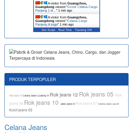
A visitor from
Guangzhou,
Guangdong
viewed "
Grosir Celana Cargo
Panjang 1 di…
"
1 min ago
A visitor from
Guangzhou,
Guangdong
viewed "
Celana Cargo
Panjang di jogja
"
1 min ago
Get Script
Real Time
Tracking ON
PRODUK TERPOPULER
Rok jeans 05
Rok jeans 12
Rok
Rok jeans 01
Celana Jeans Cuutbray 01
Rok jeans 10
jeans 08
Rok jeans 07
Jaket Jeans 01
Celana Jeans Lea 02
Kulot jeans 02
Celana Jeans