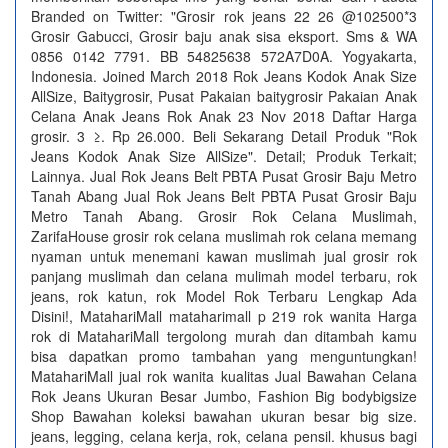
Branded on Twitter: "Grosir rok jeans 22 26 @102500*3
Grosir Gabucci, Grosir baju anak sisa eksport. Sms & WA
0856 0142 7791. BB 54825638 572A7D0A. Yogyakarta,
Indonesia. Joined March 2018 Rok Jeans Kodok Anak Size
AllSize, Baitygrosir, Pusat Pakaian baitygrosir Pakaian Anak
Celana Anak Jeans Rok Anak 23 Nov 2018 Daftar Harga
grosir. 3 ≥. Rp 26.000. Beli Sekarang Detail Produk "Rok
Jeans Kodok Anak Size AllSize". Detail; Produk Terkait;
Lainnya. Jual Rok Jeans Belt PBTA Pusat Grosir Baju Metro
Tanah Abang Jual Rok Jeans Belt PBTA Pusat Grosir Baju
Metro Tanah Abang. Grosir Rok Celana Muslimah,
ZarifaHouse grosir rok celana muslimah rok celana memang
nyaman untuk menemani kawan muslimah jual grosir rok
panjang muslimah dan celana mulimah model terbaru, rok
jeans, rok katun, rok Model Rok Terbaru Lengkap Ada
Disini!, MatahariMall mataharimall p 219 rok wanita Harga
rok di MatahariMall tergolong murah dan ditambah kamu
bisa dapatkan promo tambahan yang menguntungkan!
MatahariMall jual rok wanita kualitas Jual Bawahan Celana
Rok Jeans Ukuran Besar Jumbo, Fashion Big bodybigsize
Shop Bawahan koleksi bawahan ukuran besar big size.
jeans, legging, celana kerja, rok, celana pensil. khusus bagi