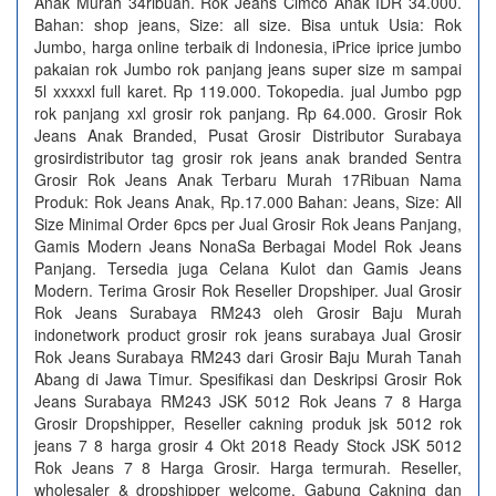
Anak Murah 34ribuan. Rok Jeans Cimco Anak IDR 34.000.
Bahan: shop jeans, Size: all size. Bisa untuk Usia: Rok
Jumbo, harga online terbaik di Indonesia, iPrice iprice jumbo
pakaian rok Jumbo rok panjang jeans super size m sampai
5l xxxxxl full karet. Rp 119.000. Tokopedia. jual Jumbo pgp
rok panjang xxl grosir rok panjang. Rp 64.000. Grosir Rok
Jeans Anak Branded, Pusat Grosir Distributor Surabaya
grosirdistributor tag grosir rok jeans anak branded Sentra
Grosir Rok Jeans Anak Terbaru Murah 17Ribuan Nama
Produk: Rok Jeans Anak, Rp.17.000 Bahan: Jeans, Size: All
Size Minimal Order 6pcs per Jual Grosir Rok Jeans Panjang,
Gamis Modern Jeans NonaSa Berbagai Model Rok Jeans
Panjang. Tersedia juga Celana Kulot dan Gamis Jeans
Modern. Terima Grosir Rok Reseller Dropshiper. Jual Grosir
Rok Jeans Surabaya RM243 oleh Grosir Baju Murah
indonetwork product grosir rok jeans surabaya Jual Grosir
Rok Jeans Surabaya RM243 dari Grosir Baju Murah Tanah
Abang di Jawa Timur. Spesifikasi dan Deskripsi Grosir Rok
Jeans Surabaya RM243 JSK 5012 Rok Jeans 7 8 Harga
Grosir Dropshipper, Reseller cakning produk jsk 5012 rok
jeans 7 8 harga grosir 4 Okt 2018 Ready Stock JSK 5012
Rok Jeans 7 8 Harga Grosir. Harga termurah. Reseller,
wholesaler & dropshipper welcome. Gabung Cakning dan