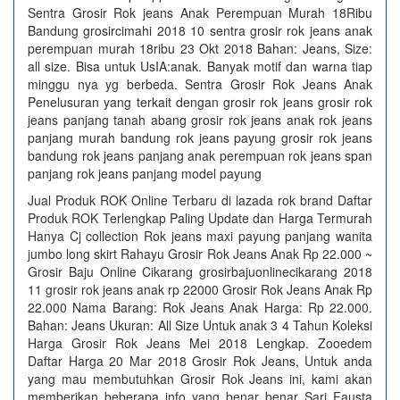
Sentra Grosir Rok jeans Anak Perempuan Murah 18Ribu
Bandung grosircimahi 2018 10 sentra grosir rok jeans anak
perempuan murah 18ribu 23 Okt 2018 Bahan: Jeans, Size:
all size. Bisa untuk UsIA:anak. Banyak motif dan warna tiap
minggu nya yg berbeda. Sentra Grosir Rok Jeans Anak
Penelusuran yang terkait dengan grosir rok jeans grosir rok
jeans panjang tanah abang grosir rok jeans anak rok jeans
panjang murah bandung rok jeans payung grosir rok jeans
bandung rok jeans panjang anak perempuan rok jeans span
panjang rok jeans panjang model payung
Jual Produk ROK Online Terbaru di lazada rok brand Daftar
Produk ROK Terlengkap Paling Update dan Harga Termurah
Hanya Cj collection Rok jeans maxi payung panjang wanita
jumbo long skirt Rahayu Grosir Rok Jeans Anak Rp 22.000 ~
Grosir Baju Online Cikarang grosirbajuonlinecikarang 2018
11 grosir rok jeans anak rp 22000 Grosir Rok Jeans Anak Rp
22.000 Nama Barang: Rok Jeans Anak Harga: Rp 22.000.
Bahan: Jeans Ukuran: All Size Untuk anak 3 4 Tahun Koleksi
Harga Grosir Rok Jeans Mei 2018 Lengkap. Zooedem
Daftar Harga 20 Mar 2018 Grosir Rok Jeans, Untuk anda
yang mau membutuhkan Grosir Rok Jeans ini, kami akan
memberikan beberapa info yang benar benar Sari Fausta