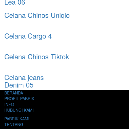
Lea 06
Celana Chinos Uniqlo
Celana Cargo 4
Celana Chinos Tiktok
Celana jeans
Denim 05
BERANDA
PROFIL PABRIK
INFO
HUBUNGI KAMI
PABRIK KAMI
TENTANG