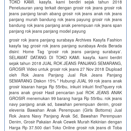
TOKO KAMI. kasyfa. kami berdiri sejak tahun 2018
Penelusuran yang terkait dengan grosir rok jeans grosir rok
jeans panjang tanah abang grosir rok jeans anak rok jeans
panjang murah bandung rok jeans payung grosir rok jeans
bandung rok jeans panjang anak perempuan rok jeans span
panjang rok jeans panjang model payung
grosir rok jeans panjang surabaya Archives Kasyfa Fashion
kasyfa tag grosir rok jeans panjang surabaya Anda Berada
disini: Home Tag 'grosir rok jeans panjang surabaya'.
SELAMAT DATANG DI TOKO KAMI. kasyfa. kami berdiri
sejak tahun 2018 JUAL ROK JEANS PANJANG SEMARANG,
GROSIR Video untuk grosir rok jeans 27 Nov 2018 Diupload
oleh Rok Jeans Panjang Jual Rok Jeans Panjang
SEMARANG Diskon 15% * Hubungi JUAL 99 rok jeans anak
grosir kisaran harga Rp 55ribu, inkuiri inkuiri find?query rok
jeans anak grosir Hasil pencarian jual ROK JEANS ANAK
GROSIR menemukan 99 barang harga Rp 55ribu. rok jeans
navy panjang anak sd, bawahan perempuan denim, grosir
elevenia Bawahan Anak Perempuan (Girls Bottoms) Jual
Rok Jeans Navy Panjang Anak Sd, Bawahan Perempuan
Denim, Grosir Pakaian Anak Cewek Murah Kekinian dengan
Harga Rp 37.500 dari Toko Online grosir rok jeans di Toba