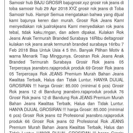
Samosir hub BAJU GROSIR bajugrosir.xyz grosir rok jeans di
toba samosir hub 29 Apr 2018 XYZ grosir rok jeans di Toba
Samosir hub. Hampir Semua mengatakan bahwa yang dijual
kami bajunya keren dan murah. Grosir Rok Jeans Kami
menyediakan rok jualrokjeans Kami menyediakan rok jeans
tebal, tidak kaku,ringan, dan adem dipakai. Kulakan Rok
Jeans Anak Termurah Branded Surabaya 16Ribu deltagrosir
kulakan rok jeans anak termurah branded surabaya 16ribu 7
Feb 2018 Bisa Untuk Usia 4 5 thn. Banyak Pilihan Motiv &
warna Menarik Tiap Minggunya. Grosiran Rok Jeans Anak
Branded Termurah Surabaya Grosir Rok jeans 05
Terpercaya jeansbro.rajaproduk produk 69 Grosir Rok jeans
05 Terpercaya Rok JEANS Premium Murah Bahan Jeans
Kwalitas Terbaik, Halus dan Tidak Luntur. HANYA DIJUAL
GROSIRAN !!! harga Grosir: 85.000 (minimal 6 pcs) Grosir
Rok jeans 12 di Bandung jeansbro.rajaproduk produk 76
Grosir Rok jeans 12 di Bandung Rok JEANS Premium Murah
Bahan Jeans Kwalitas Terbaik, Halus dan Tidak Luntur.
HANYA DIJUAL GROSIRAN !!! harga Grosir: 85.000 (minimal
6 pcs) Grosir Rok jeans 02 Profesional jeansbro.rajaproduk
produk 66 Grosir Rok jeans 02 Profesional Rok JEANS
Premium Murah Bahan Jeans Kwalitas Terbaik, Halus dan