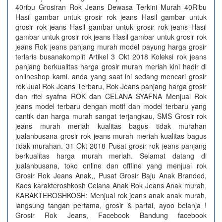
40ribu Grosiran Rok Jeans Dewasa Terkini Murah 40Ribu
Hasil gambar untuk grosir rok jeans Hasil gambar untuk
grosir rok jeans Hasil gambar untuk grosir rok jeans Hasil
gambar untuk grosir rok jeans Hasil gambar untuk grosir rok
jeans Rok jeans panjang murah model payung harga grosir
terlaris busanakomplit Artikel 3 Okt 2018 Koleksi rok jeans
panjang berkualitas harga grosir murah meriah kini hadir di
onlineshop kami. anda yang saat ini sedang mencari grosir
rok Jual Rok Jeans Terbaru, Rok Jeans panjang harga grosir
dan ritel syafna ROK dan CELANA SYAFNA Menjual Rok
jeans model terbaru dengan motif dan model terbaru yang
cantik dan harga murah sangat terjangkau, SMS Grosir rok
jeans murah meriah kualitas bagus tidak murahan
jualanbusana grosir rok jeans murah meriah kualitas bagus
tidak murahan. 31 Okt 2018 Pusat grosir rok jeans panjang
berkualitas harga murah meriah. Selamat datang di
jualanbusana, toko online dan offline yang menjual rok
Grosir Rok Jeans Anak,, Pusat Grosir Baju Anak Branded,
Kaos karakteroshkosh Celana Anak Rok Jeans Anak murah,
KARAKTEROSHKOSH: Menjual rok jeans anak anak murah,
langsung tangan pertama, grosir & partai, ayoo belanja !
Grosir Rok Jeans, Facebook Bandung facebook