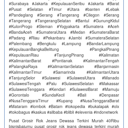
#Surabaya #Jakarta #KepulauanSeribu #Jakarta #Barat
#Pusat #Selatan #Timur #Utara #banten #Lebak
#Pandeglang #Serang #Tangerang #Cilegon #Serang
#Tangerang #TangerangSelatan #Bantul #GunungKidul
#KulonProgo #Sleman #Yogyakarta #Sumatera #Aceh
#BandaAceh #SumateraUtara #Medan #SumateraBarat
#Padang #Riau #Pekanbaru #Jambi #SumateraSelatan
#Palembang #Bengkulu #Lampung #BandarLampung
#KepulauanBangkaBelitung #PangkalPinang
#KepulauanRiau #TanjungPinang #Kalimatan
#KalimantanBarat #Pontianak #KalimantanTengah
#PalangkaRaya #KalimantanSelatan #Banjarmasin
#KalimantanTimur #Samarinda #KalimantanUtara
#TanjungSelor #Sulawesi #SulawesiUtara #Manado
#SulawesiTengah #Palu #SulawesiSelatan #Makassar
#SulawesiTenggara #Kendari #SulawesiBarat #Mamuju
#Gorontalo #SundaKecil #Bali #Denpasar
#NusaTenggaraTimur #Kupang #NusaTenggaraBarat
#Mataram #lombok #Batam #tokopedia #bukalapak #olx
#tokobagus #kaskus #alibaba #blibli #elevenia #indonetwork
Pusat Grosir Rok Jeans Dewasa Terkini Murah 40Ribu
bisnisbajumu pusat grosir rok jeans dewasa terkini murah