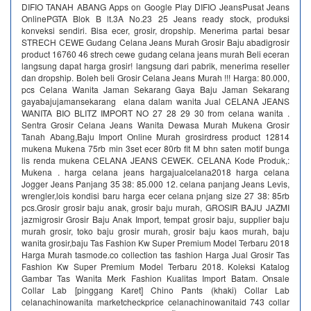
DIFIO TANAH ABANG Apps on Google Play DIFIO JeansPusat Jeans
OnlinePGTA Blok B lt.3A No.23 25 Jeans ready stock, produksi
konveksi sendiri. Bisa ecer, grosir, dropship. Menerima partai besar
STRECH CEWE Gudang Celana Jeans Murah Grosir Baju abadigrosir
product 16760 46 strech cewe gudang celana jeans murah Beli eceran
langsung dapat harga grosir! langsung dari pabrik, menerima reseller
dan dropship. Boleh beli Grosir Celana Jeans Murah !!! Harga: 80.000,
pcs Celana Wanita Jaman Sekarang Gaya Baju Jaman Sekarang
gayabajujamansekarang elana dalam wanita Jual CELANA JEANS
WANITA BIO BLITZ IMPORT NO 27 28 29 30 from celana wanita .
Sentra Grosir Celana Jeans Wanita Dewasa Murah Mukena Grosir
Tanah Abang,Baju Import Online Murah grosirdress product 12814
mukena Mukena 75rb min 3set ecer 80rb fit M bhn saten motif bunga
lis renda mukena CELANA JEANS CEWEK. CELANA Kode Produk,:
Mukena . harga celana jeans hargajualcelana2018 harga celana
Jogger Jeans Panjang 35 38: 85.000 12. celana panjang Jeans Levis,
wrengler,lois kondisi baru harga ecer celana pnjang size 27 38: 85rb
pcs.Grosir grosir baju anak, grosir baju murah, GROSIR BAJU JAZMI
jazmigrosir Grosir Baju Anak Import, tempat grosir baju, supplier baju
murah grosir, toko baju grosir murah, grosir baju kaos murah, baju
wanita grosir,baju Tas Fashion Kw Super Premium Model Terbaru 2018
Harga Murah tasmode.co collection tas fashion Harga Jual Grosir Tas
Fashion Kw Super Premium Model Terbaru 2018. Koleksi Katalog
Gambar Tas Wanita Merk Fashion Kualitas Import Batam. Onsale
Collar Lab [pinggang Karet] Chino Pants (khaki) Collar Lab
celanachinowanita marketcheckprice celanachinowanitaid 743 collar