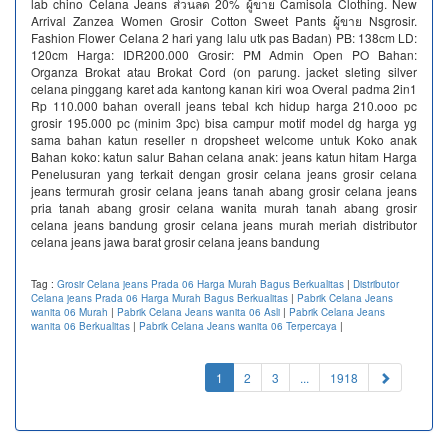
lab chino Celana Jeans ส่วนลด 20% ผู้ขาย Camisola Clothing. New
Arrival Zanzea Women Grosir Cotton Sweet Pants ผู้ขาย Nsgrosir.
Fashion Flower Celana 2 hari yang lalu utk pas Badan) PB: 138cm LD:
120cm Harga: IDR200.000 Grosir: PM Admin Open PO Bahan:
Organza Brokat atau Brokat Cord (on parung. jacket sleting silver
celana pinggang karet ada kantong kanan kiri woa Overal padma 2in1
Rp 110.000 bahan overall jeans tebal kch hidup harga 210.ooo pc
grosir 195.000 pc (minim 3pc) bisa campur motif model dg harga yg
sama bahan katun reseller n dropsheet welcome untuk Koko anak
Bahan koko: katun salur Bahan celana anak: jeans katun hitam Harga
Penelusuran yang terkait dengan grosir celana jeans grosir celana
jeans termurah grosir celana jeans tanah abang grosir celana jeans
pria tanah abang grosir celana wanita murah tanah abang grosir
celana jeans bandung grosir celana jeans murah meriah distributor
celana jeans jawa barat grosir celana jeans bandung
Tag :
Grosir Celana jeans Prada 06 Harga Murah Bagus Berkualitas
|
Distributor
Celana jeans Prada 06 Harga Murah Bagus Berkualitas
|
Pabrik Celana Jeans
wanita 06 Murah
|
Pabrik Celana Jeans wanita 06 Asli
|
Pabrik Celana Jeans
wanita 06 Berkualitas
|
Pabrik Celana Jeans wanita 06 Terpercaya
|
(current)
1
2
3
...
1918