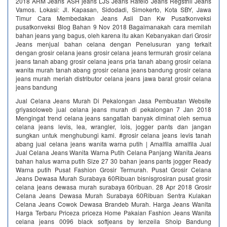
2018 ARM Jeans ASH jeans LJS Jeans Rafelo Jeans Regstrill Jeans
Vamos. Lokasi: Jl. Kapasan, Sidodadi, Simokerto, Kota SBY, Jawa
Timur Cara Membedakan Jeans Asli Dan Kw Pusatkonveksi
pusatkonveksi Blog Bahan 9 Nov 2018 Bagaimanakah cara memilah
bahan jeans yang bagus, oleh karena itu akan Kebanyakan dari Grosir
Jeans menjual bahan celana dengan Penelusuran yang terkait
dengan grosir celana jeans grosir celana jeans termurah grosir celana
jeans tanah abang grosir celana jeans pria tanah abang grosir celana
wanita murah tanah abang grosir celana jeans bandung grosir celana
jeans murah meriah distributor celana jeans jawa barat grosir celana
jeans bandung
Jual Celana Jeans Murah Di Pekalongan Jasa Pembuatan Website
griyasoloweb jual celana jeans murah di pekalongan 7 Jan 2018
Mengingat trend celana jeans sangatlah banyak diminat oleh semua
celana jeans levis, lea, wrangler, lois, jogger pants dan jangan
sungkan untuk menghubungi kami. #grosir celana jeans levis tanah
abang jual celana jeans wanita warna putih | Amalfila amalfila Jual
Jual Celana Jeans Wanita Warna Putih Celana Panjang Wanita Jeans
bahan halus warna putih Size 27 30 bahan jeans pants jogger Ready
Warna putih Pusat Fashion Grosir Termurah. Pusat Grosir Celana
Jeans Dewasa Murah Surabaya 60Ribuan bisnisgrosiran pusat grosir
celana jeans dewasa murah surabaya 60ribuan. 28 Apr 2018 Grosir
Celana Jeans Dewasa Murah Surabaya 60Ribuan Sentra Kulakan
Celana Jeans Cowok Dewasa Brandeb Murah. Harga Jeans Wanita
Harga Terbaru Priceza priceza Home Pakaian Fashion Jeans Wanita
celana jeans 0096 black softjeans by Ienzeila Shoip Bandung