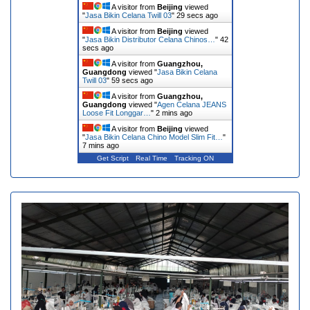
A visitor from
Beijing
viewed
"
Jasa Bikin Celana Twill 03
"
30 secs ago
A visitor from
Beijing
viewed
"
Jasa Bikin Distributor Celana Chinos…
"
43
secs ago
A visitor from
Guangzhou,
Guangdong
viewed "
Jasa Bikin Celana
Twill 03
"
1 min ago
A visitor from
Guangzhou,
Guangdong
viewed "
Agen Celana JEANS
Loose Fit Longgar…
"
3 mins ago
A visitor from
Beijing
viewed
"
Jasa Bikin Celana Chino Model Slim Fit…
"
7 mins ago
Get Script
Real Time
Tracking ON