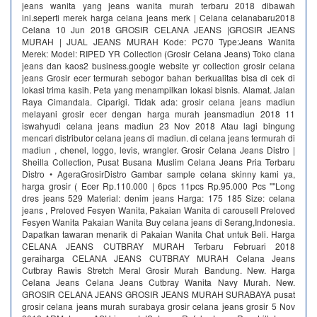
jeans wanita yang jeans wanita murah terbaru 2018 dibawah
ini.seperti merek harga celana jeans merk | Celana celanabaru2018
Celana 10 Jun 2018 GROSIR CELANA JEANS |GROSIR JEANS
MURAH | JUAL JEANS MURAH Kode: PC70 Type:Jeans Wanita
Merek: Model: RIPED YR Collection (Grosir Celana Jeans) Toko clana
jeans dan kaos2 business.google website yr collection grosir celana
jeans Grosir ecer termurah sebogor bahan berkualitas bisa di cek di
lokasi trima kasih. Peta yang menampilkan lokasi bisnis. Alamat. Jalan
Raya Cimandala. Ciparigi. Tidak ada: grosir celana jeans madiun
melayani grosir ecer dengan harga murah jeansmadiun 2018 11
iswahyudi celana jeans madiun 23 Nov 2018 Atau lagi bingung
mencari distributor celana jeans di madiun. di celana jeans termurah di
madiun , chenel, loggo, levis, wrangler. Grosir Celana Jeans Distro |
Sheilla Collection, Pusat Busana Muslim Celana Jeans Pria Terbaru
Distro • AgeraGrosirDistro Gambar sample celana skinny kami ya,
harga grosir ( Ecer Rp.110.000 | 6pcs 11pcs Rp.95.000 Pcs ""Long
dres jeans 529 Material: denim jeans Harga: 175 185 Size: celana
jeans , Preloved Fesyen Wanita, Pakaian Wanita di carousell Preloved
Fesyen Wanita Pakaian Wanita Buy celana jeans di Serang,Indonesia.
Dapatkan tawaran menarik di Pakaian Wanita Chat untuk Beli. Harga
CELANA JEANS CUTBRAY MURAH Terbaru Februari 2018
geraiharga CELANA JEANS CUTBRAY MURAH Celana Jeans
Cutbray Rawis Stretch Meral Grosir Murah Bandung. New. Harga
Celana Jeans Celana Jeans Cutbray Wanita Navy Murah. New.
GROSIR CELANA JEANS GROSIR JEANS MURAH SURABAYA pusat
grosir celana jeans murah surabaya grosir celana jeans grosir 5 Nov