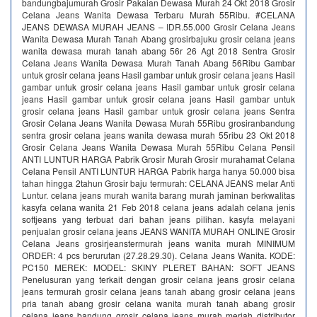
bandungbajumurah Grosir Pakaian Dewasa Murah 24 Okt 2018 Grosir
Celana Jeans Wanita Dewasa Terbaru Murah 55Ribu. #CELANA
JEANS DEWASA MURAH JEANS – IDR.55.000 Grosir Celana Jeans
Wanita Dewasa Murah Tanah Abang grosirbajuku grosir celana jeans
wanita dewasa murah tanah abang 56r 26 Agt 2018 Sentra Grosir
Celana Jeans Wanita Dewasa Murah Tanah Abang 56Ribu Gambar
untuk grosir celana jeans Hasil gambar untuk grosir celana jeans Hasil
gambar untuk grosir celana jeans Hasil gambar untuk grosir celana
jeans Hasil gambar untuk grosir celana jeans Hasil gambar untuk
grosir celana jeans Hasil gambar untuk grosir celana jeans Sentra
Grosir Celana Jeans Wanita Dewasa Murah 55Ribu grosiranbandung
sentra grosir celana jeans wanita dewasa murah 55ribu 23 Okt 2018
Grosir Celana Jeans Wanita Dewasa Murah 55Ribu Celana Pensil
ANTI LUNTUR HARGA Pabrik Grosir Murah Grosir murahamat Celana
Celana Pensil ANTI LUNTUR HARGA Pabrik harga hanya 50.000 bisa
tahan hingga 2tahun Grosir baju termurah: CELANA JEANS melar Anti
Luntur. celana jeans murah wanita barang murah jaminan berkwalitas
kasyfa celana wanita 21 Feb 2018 celana jeans adalah celana jenis
softjeans yang terbuat dari bahan jeans pilihan. kasyfa melayani
penjualan grosir celana jeans JEANS WANITA MURAH ONLINE Grosir
Celana Jeans grosirjeanstermurah jeans wanita murah MINIMUM
ORDER: 4 pcs berurutan (27.28.29.30). Celana Jeans Wanita. KODE:
PC150 MEREK: MODEL: SKINY PLERET BAHAN: SOFT JEANS
Penelusuran yang terkait dengan grosir celana jeans grosir celana
jeans termurah grosir celana jeans tanah abang grosir celana jeans
pria tanah abang grosir celana wanita murah tanah abang grosir
celana jeans bandung grosir celana jeans murah meriah distributor