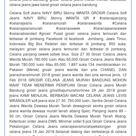
celana jeans jawa barat grosir celana jeans bandung
Celana Soft Jeans NAVY BIRU Skinny WANITA GROSIR Celana Soft
Jeans NAVY BIRU Skinny WANITA GR # #celanapanjang
#celanajeans #celanamurah #celanawanita #Celana
#celanajeansmurah #celanacewek #celanajeanscewek
#celanabranded #grosir Pusat grosir celana jeans termurah dan
terbesar di jombang Facebook id facebook Jombang, Jawa Timur,
Indonesia Big Box Retailer dan terbesar di jombang. 850 suka.
melayani grosir celana jeans termurah dan terbesar di jombang.
Celana panjang cewek sobek blue. Size 27 30 Grosir Celana Jeans
Wanita Murah 780.000 lusin Atau 65.000 Grosir Celana Jeans Wanita
Murah 780.000 lusin Atau 65.000. 1.897 suka 134 membicarakan ini.
Pakaian (Merek) grosir jeans wanita dan pria CHANEL DAN
jeanschanelmurah 2018 grosir jeans wanita dan pria semua jenis. 12
Feb 2018 GROSIR CELANA JEANS MURAH BANDUNG MOHON
MAAF TIDAK MENERIMA PENIPUAN Grosir Celana Jeans Murah
Bandung grosir jeans grosirbajumurahonlinee 29 Jan 2018 grosir
jeans KAMI MENJUAL BERBAGAI MACAM CELANA JEANS LEVIS
WRANGLER soft jeans size 27 30: 750.000 lusin. Sentra Grosir Celana
Jeans Wanita Dewasa Murah Tanah dewagrosir sentra grosir celana
jeans wanita dewasa murah tanah abang Spec: Panjang Jeans 89 –
93 cm. Grosir Celana Jeans Wanita Dewasa Murah Tanah Abang.
Ketentuan order Jeans DWS. Minimal order 6 pcs Grosir Celana Jeans
Pekalongan Celana Jeans celanajeansmurahpekalongan grosir
celana jeans 19 Jan 2018 Selamat datang dan berbelanja di celana