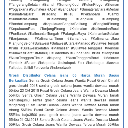
#TangerangSelatan #Bantul #GunungKidul #KulonProgo #Sleman
#Yogyakarta #Sumatera #Aceh #BandaAceh #SumateraUtara #Medan
#SumateraBarat #Padang #Riau #Pekanbaru #Jambi
#SumateraSelatan #Palembang #Bengkulu #Lampung
#BandarLampung #KepulauanBangkaBelitung #PangkalPinang
#KepulauanRiau #TanjungPinang #Kalimatan #KalimantanBarat
#Pontianak #KalimantanTengah #PalangkaRaya #KalimantanSelatan
#Banjarmasin #KalimantanTimur #Samarinda #KalimantanUtara
#TanjungSelor #Sulawesi #SulawesiUtara #Manado #SulawesiTengah
#Palu #SulawesiSelatan #Makassar #SulawesiTenggara #Kendari
#SulawesiBarat #Mamuju #Gorontalo #SundaKecil #Bali #Denpasar
#NusaTenggaraTimur #Kupang #NusaTenggaraBarat #Mataram
#lombok #Batam #tokopedia #bukalapak #olx #tokobagus #kaskus
#alibaba #blibli #elevenia #indonetwork
Grosir Distributor Celana jeans 05 Harga Murah Bagus
Berkualitas
Sentra Grosir Celana Jeans Wanita Pusat Grosir Cimahi
grosircimahi 2018 sentra grosir celana jeans wanita dewasa murah
55ribu 23 Okt 2018 Pusat Grosir Celana Jeans Wanita Dewasa Murah
55Ribu Sentra Grosir Celana Jeans Wanita Dewasa Murah Tanah
bisnisbajumu sentra grosir celana jeans wanita dewasa murah
tangerang Pusat Grosir Celana Jeans Wanita Dewasa Murah Tanah
Abang 56Ribu Pusat Grosir Celana Jeans Wanita Dewasa Murah
55Ribu baju3500 pusat grosir celana jeans wanita dewasa murah
55ribu 21 Okt 2018 Sentra Grosir Celana Jeans Wanita Dewasa Murah
55Ribu Grosir Celana Jeans Wanita Dewasa Terbaru Murah 55Ribu