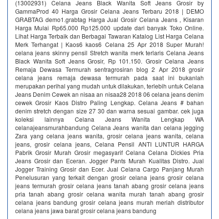
(13002931) Celana Jeans Black Wanita Soft Jeans Grosir by
GammaProd 40 Harga Grosir Celana Jeans Terbaru 2018 | DEMO
GRABTAG demo1.grabtag Harga Jual Grosir Celana Jeans , Kisaran
Harga Mulai Rp65.000 Rp125.000 update dari banyak Toko Online.
Lihat Harga Terbaik dan Berbagai Tawaran Katalog List Harga Celana
Merk Terhangat | Kaos6 kaos6 Celana 25 Apr 2018 Super Murah!
celana jeans skinny pensil Stretch wanita merk terlaris Celana Jeans
Black Wanita Soft Jeans Grosir, Rp 101.150. Grosir Celana Jeans
Remaja Dewasa Termurah sentragrosiran blog 2 Apr 2018 grosir
celana jeans remaja dewasa termurah pada saat ini bukanlah
merupakan perihal yang mudah untuk dilakukan, terlebih untuk Celana
Jeans Denim Cewek an nisaa an nisaa28 2018 06 celana jeans denim
cewek Grosir Kaos Distro Paling Lengkap. Celana Jeans # bahan
denim stretch dengan size 27 30 dan warna sesuai gambar. cek juga
koleksi lainnya Celana Jeans Wanita Lengkap WA
celanajeansmurahbandung Celana Jeans wanita dan celana jegging
Zara yang celana jeans wanita, grosir celana jeans wanita, celana
jeans, grosir celana jeans, Celana Pensil ANTI LUNTUR HARGA
Pabrik Grosir Murah Grosir megasyarif Celana Celana Dickies Pria
Jeans Grosir dan Eceran. Jogger Pants Murah Kualitas Distro. Jual
Jogger Training Grosir dan Ecer. Jual Celana Cargo Panjang Murah
Penelusuran yang terkait dengan grosir celana jeans grosir celana
jeans termurah grosir celana jeans tanah abang grosir celana jeans
pria tanah abang grosir celana wanita murah tanah abang grosir
celana jeans bandung grosir celana jeans murah meriah distributor
celana jeans jawa barat grosir celana jeans bandung