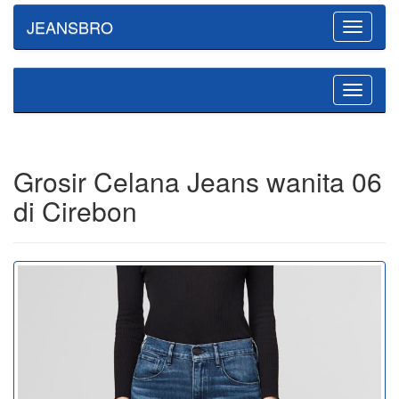
JEANSBRO
Toggle
navigatio
Toggle
navigatio
Grosir Celana Jeans wanita 06
di Cirebon