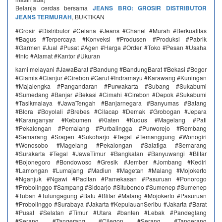
Belanja cerdas bersama
JEANS BRO: GROSIR DISTRIBUTOR
JEANS TERMURAH
, BUKTIKAN
#Grosir #Distributor #Celana #Jeans #Chanel #Murah #Berkualitas
#Bagus #Terpercaya #Konveksi #Produsen #Produksi #Pabrik
#Garmen #Jual #Pusat #Agen #Harga #Order #Toko #Pesan #Usaha
#Info #Alamat #Kantor #Ukuran
kami melayani #JawaBarat #Bandung #BandungBarat #Bekasi #Bogor
#Ciamis #Cianjur #Cirebon #Garut #Indramayu #Karawang #Kuningan
#Majalengka #Pangandaran #Purwakarta #Subang #Sukabumi
#Sumedang #Banjar #Bekasi #Cimahi #Cirebon #Depok #Sukabumi
#Tasikmalaya #JawaTengah #Banjarnegara #Banyumas #Batang
#Blora #Boyolali #Brebes #Cilacap #Demak #Grobogan #Jepara
#Karanganyar #Kebumen #Klaten #Kudus #Magelang #Pati
#Pekalongan #Pemalang #Purbalingga #Purworejo #Rembang
#Semarang #Sragen #Sukoharjo #Tegal #Temanggung #Wonogiri
#Wonosobo #Magelang #Pekalongan #Salatiga #Semarang
#Surakarta #Tegal #JawaTimur #Bangkalan #Banyuwangi #Blitar
#Bojonegoro #Bondowoso #Gresik #Jember #Jombang #Kediri
#Lamongan #Lumajang #Madiun #Magetan #Malang #Mojokerto
#Nganjuk #Ngawi #Pacitan #Pamekasan #Pasuruan #Ponorogo
#Probolinggo #Sampang #Sidoarjo #Situbondo #Sumenep #Sumenep
#Tuban #Tulungagung #Batu #Blitar #Malang #Mojokerto #Pasuruan
#Probolinggo #Surabaya #Jakarta #KepulauanSeribu #Jakarta #Barat
#Pusat #Selatan #Timur #Utara #banten #Lebak #Pandeglang
#Serang #Tangerang #Cilegon #Serang #Tangerang