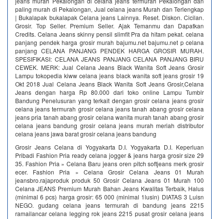
jeans murah Pekalongan di celana jeans termurah Pekalongan dan
paling murah di Pekalongan, Jual celana jeans Murah dan Terlengkap
| Bukalapak bukalapak Celana jeans Lainnya. Reset. Diskon. Cicilan.
Grosir. Top Seller. Premium Seller. Ajak Temanmu dan Dapatkan
Credits. Celana Jeans skinny pensil slimfit Pra da hitam pekat. celana
panjang pendek harga grosir murah bajumu.net bajumu.net p celana
panjang CELANA PANJANG PENDEK HARGA GROSIR MURAH.
SPESIFIKASI: CELANA JEANS PANJANG CELANA PANJANG BIRU
CEWEK. MERK: Jual Celana Jeans Black Wanita Soft Jeans Grosir
Lampu tokopedia kiww celana jeans black wanita soft jeans grosir 19
Okt 2018 Jual Celana Jeans Black Wanita Soft Jeans Grosir,Celana
Jeans dengan harga Rp 80.000 dari toko online Lampu Tumblr
Bandung Penelusuran yang terkait dengan grosir celana jeans grosir
celana jeans termurah grosir celana jeans tanah abang grosir celana
jeans pria tanah abang grosir celana wanita murah tanah abang grosir
celana jeans bandung grosir celana jeans murah meriah distributor
celana jeans jawa barat grosir celana jeans bandung
Grosir Jeans Celana di Yogyakarta D.I. Yogyakarta D.I. Keperluan
Pribadi Fashion Pria ready celana jogger & jeans harga grosir size 29
35. Fashion Pria » Celana Baru jeans oren pitch softjeans merk grosir
ecer. Fashion Pria » Celana Grosir Celana Jeans 01 Murah
jeansbro.rajaproduk produk 50 Grosir Celana Jeans 01 Murah 100
Celana JEANS Premium Murah Bahan Jeans Kwalitas Terbaik, Halus
(minimal 6 pcs) harga grosir: 65 000 (minimal 1lusin) DIATAS 3 Luisn
NEGO. gudang celana jeans termurah di bandung jeans 2215
ramailancar celana legging rok jeans 2215 pusat grosir celana jeans