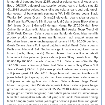
termurah di bandung jeans 2215. supplier celana jeans di kudus sms
BAJU GROSIR bajugrosir.xyz supplier celana jeans di kudus sms 22
Okt 2018 supplier celana jeans di kudus celana jeans Jual baju grosir
dan eceran di banyumanik semarang WA SMS Celana Jeans Black
Wanita Soft Jeans Grosir | Gmmp23 elevenia Jeans (Jeans) Jeans
Slimfit Wanita (Women's Slimfit Jeans) Jual Celana Jeans Black Wanita
Soft Jeans Grosir | Gmmp23 dengan Harga Rp 270.000 dari Toko
Online Serayukosmetik, Jakarta Selatan. Beli Aneka Tetap Trendi di
2018 Meski Dengan Celana Jeans Wanita Murah Kamu bisa memilih
produk produk celana jeans wanita murah tapi enggak murahan
Berbahan linen dan tenun, harga grosir celana ini Rp. 90.000 per item.
Grosir Celana Jeans Putih grosirbajubaru Artikel Grosir Celana Jeans
Putih umat Hindu di Bali, Sudhamala (putih, abu – abu, hitam), serta
tridatu (putih, hitam, merah). Dalam. Jeans | harga online terbaik di
Indonesia iprice pakaian jeans celana jeans Skiny cewek hitam. Rp
85.000 Rp 100.000. Lazada. Kunjungi Toko. Celana Jeans Wanita. Rp
190.000. Lazada. Kunjungi Toko. Jual Celana Jeans Navy Wanita Soft
Jeans Grosir | KASKUS fjb.kaskus product celana jeans navy wanita
soft jeans grosir 21 Mei 2018 Harga termurah dengan kualitas soft
jeans terbaik, jadi apalagi yg sist cari, kami menyediakan celana jeans
soft jeans terbaik yg bisa sist Kulakan Celana Jeans Harga Grosir
Murah Langsung Dari Pabrik deltagrosir kulakan celana jeans harga
grosir murah langsung dari pabrik 25 Mei 2018 kulakan celana jeans
harga grosir murah langsung dari pabrik pada saat ini sebenarnya
bukanlah merupakan sebuah hal yang sulit untuk Penelusuran yang
terkait dengan grosir celana jeans grosir celana jeans termurah grosir
celana jeans tanah abang grosir celana jeans pria tanah abang grosir