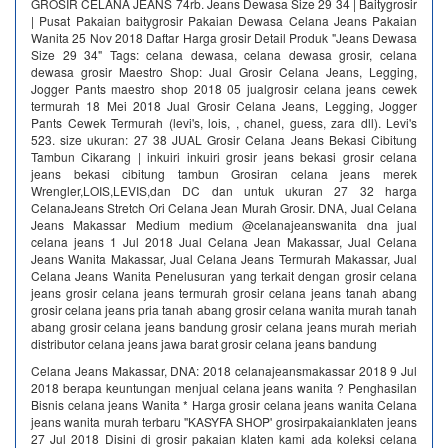
GROSIR CELANA JEANS 74rb. Jeans Dewasa Size 29 34 | Baitygrosir
| Pusat Pakaian baitygrosir Pakaian Dewasa Celana Jeans Pakaian
Wanita 25 Nov 2018 Daftar Harga grosir Detail Produk "Jeans Dewasa
Size 29 34" Tags: celana dewasa, celana dewasa grosir, celana
dewasa grosir Maestro Shop: Jual Grosir Celana Jeans, Legging,
Jogger Pants maestro shop 2018 05 jualgrosir celana jeans cewek
termurah 18 Mei 2018 Jual Grosir Celana Jeans, Legging, Jogger
Pants Cewek Termurah (levi's, lois, , chanel, guess, zara dll). Levi's
523. size ukuran: 27 38 JUAL Grosir Celana Jeans Bekasi Cibitung
Tambun Cikarang | inkuiri inkuiri grosir jeans bekasi grosir celana
jeans bekasi cibitung tambun Grosiran celana jeans merek
Wrengler,LOIS,LEVIS,dan DC dan untuk ukuran 27 32 harga
CelanaJeans Stretch Ori Celana Jean Murah Grosir. DNA, Jual Celana
Jeans Makassar Medium medium @celanajeanswanita dna jual
celana jeans 1 Jul 2018 Jual Celana Jean Makassar, Jual Celana
Jeans Wanita Makassar, Jual Celana Jeans Termurah Makassar, Jual
Celana Jeans Wanita Penelusuran yang terkait dengan grosir celana
jeans grosir celana jeans termurah grosir celana jeans tanah abang
grosir celana jeans pria tanah abang grosir celana wanita murah tanah
abang grosir celana jeans bandung grosir celana jeans murah meriah
distributor celana jeans jawa barat grosir celana jeans bandung
Celana Jeans Makassar, DNA: 2018 celanajeansmakassar 2018 9 Jul
2018 berapa keuntungan menjual celana jeans wanita ? Penghasilan
Bisnis celana jeans Wanita * Harga grosir celana jeans wanita Celana
jeans wanita murah terbaru ''KASYFA SHOP' grosirpakaianklaten jeans
27 Jul 2018 Disini di grosir pakaian klaten kami ada koleksi celana