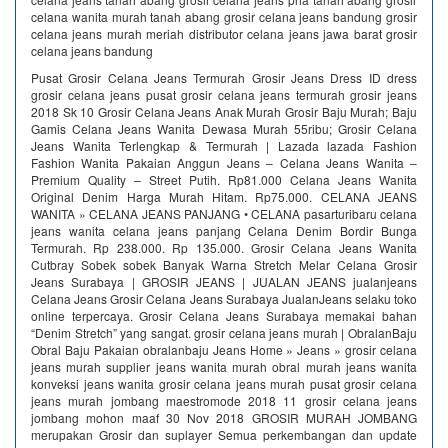
celana wanita murah tanah abang grosir celana jeans bandung grosir
celana jeans murah meriah distributor celana jeans jawa barat grosir
celana jeans bandung
Pusat Grosir Celana Jeans Termurah Grosir Jeans Dress ID dress
grosir celana jeans pusat grosir celana jeans termurah grosir jeans
2018 Sk 10 Grosir Celana Jeans Anak Murah Grosir Baju Murah; Baju
Gamis Celana Jeans Wanita Dewasa Murah 55ribu; Grosir Celana
Jeans Wanita Terlengkap & Termurah | Lazada lazada Fashion
Fashion Wanita Pakaian Anggun Jeans – Celana Jeans Wanita –
Premium Quality – Street Putih. Rp81.000 Celana Jeans Wanita
Original Denim Harga Murah Hitam. Rp75.000. CELANA JEANS
WANITA » CELANA JEANS PANJANG • CELANA pasarturibaru celana
jeans wanita celana jeans panjang Celana Denim Bordir Bunga
Termurah. Rp 238.000. Rp 135.000. Grosir Celana Jeans Wanita
Cutbray Sobek sobek Banyak Warna Stretch Melar Celana Grosir
Jeans Surabaya | GROSIR JEANS | JUALAN JEANS jualanjeans
Celana Jeans Grosir Celana Jeans Surabaya JualanJeans selaku toko
online terpercaya. Grosir Celana Jeans Surabaya memakai bahan
“Denim Stretch” yang sangat. grosir celana jeans murah | ObralanBaju
Obral Baju Pakaian obralanbaju Jeans Home » Jeans » grosir celana
jeans murah supplier jeans wanita murah obral murah jeans wanita
konveksi jeans wanita grosir celana jeans murah pusat grosir celana
jeans murah jombang maestromode 2018 11 grosir celana jeans
jombang mohon maaf 30 Nov 2018 GROSIR MURAH JOMBANG
merupakan Grosir dan suplayer Semua perkembangan dan update