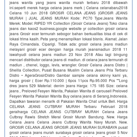
jeans wanita yang jeans wanita murah terbaru 2018 dibawah
ini.seperti merek harga celana jeans merk | Celana celanabaru2018
Celana 10 Jun 2018 GROSIR CELANA JEANS |GROSIR JEANS
MURAH | JUAL JEANS MURAH Kode: PC70 Type:Jeans Wanita
Merek: Model: RIPED YR Collection (Grosir Celana Jeans) Toko clana
jeans dan kaos2 business.google website yr collection grosir celana
jeans Grosir ecer termurah sebogor bahan berkualitas bisa di cek di
lokasi trima kasih. Peta yang menampilkan lokasi bisnis. Alamat. Jalan
Raya Cimandala. Ciparigi. Tidak ada: grosir celana jeans madiun
melayani grosir ecer dengan harga murah jeansmadiun 2018 11
iswahyudi celana jeans madiun 23 Nov 2018 Atau lagi bingung
mencari distributor celana jeans di madiun. di celana jeans termurah di
madiun , chenel, loggo, levis, wrangler. Grosir Celana Jeans Distro |
Sheilla Collection, Pusat Busana Muslim Celana Jeans Pria Terbaru
Distro • AgeraGrosirDistro Gambar sample celana skinny kami ya,
harga grosir ( Ecer Rp.110.000 | 6pcs 11pcs Rp.95.000 Pcs ""Long
dres jeans 529 Material: denim jeans Harga: 175 185 Size: celana
jeans , Preloved Fesyen Wanita, Pakaian Wanita di carousell Preloved
Fesyen Wanita Pakaian Wanita Buy celana jeans di Serang,Indonesia.
Dapatkan tawaran menarik di Pakaian Wanita Chat untuk Beli. Harga
CELANA JEANS CUTBRAY MURAH Terbaru Februari 2018
geraiharga CELANA JEANS CUTBRAY MURAH Celana Jeans
Cutbray Rawis Stretch Meral Grosir Murah Bandung. New. Harga
Celana Jeans Celana Jeans Cutbray Wanita Navy Murah. New.
GROSIR CELANA JEANS GROSIR JEANS MURAH SURABAYA pusat
grosir celana jeans murah surabaya grosir celana jeans grosir 5 Nov