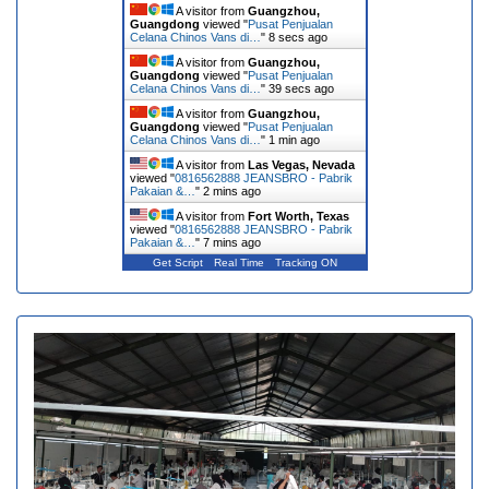
A visitor from
Guangzhou,
Guangdong
viewed "
Pusat Penjualan
Celana Chinos Vans di…
"
9 secs ago
A visitor from
Guangzhou,
Guangdong
viewed "
Pusat Penjualan
Celana Chinos Vans di…
"
40 secs ago
A visitor from
Guangzhou,
Guangdong
viewed "
Pusat Penjualan
Celana Chinos Vans di…
"
1 min ago
A visitor from
Las Vegas, Nevada
viewed "
0816562888 JEANSBRO - Pabrik
Pakaian &…
"
2 mins ago
A visitor from
Fort Worth, Texas
viewed "
0816562888 JEANSBRO - Pabrik
Pakaian &…
"
7 mins ago
Get Script
Real Time
Tracking ON