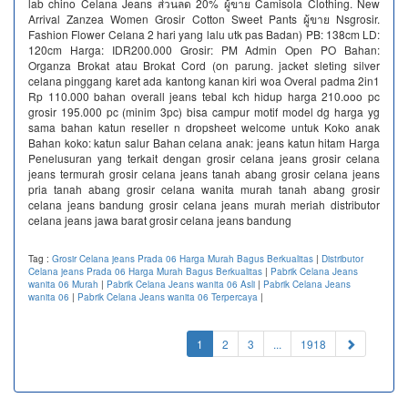
lab chino Celana Jeans ส่วนลด 20% ผู้ขาย Camisola Clothing. New
Arrival Zanzea Women Grosir Cotton Sweet Pants ผู้ขาย Nsgrosir.
Fashion Flower Celana 2 hari yang lalu utk pas Badan) PB: 138cm LD:
120cm Harga: IDR200.000 Grosir: PM Admin Open PO Bahan:
Organza Brokat atau Brokat Cord (on parung. jacket sleting silver
celana pinggang karet ada kantong kanan kiri woa Overal padma 2in1
Rp 110.000 bahan overall jeans tebal kch hidup harga 210.ooo pc
grosir 195.000 pc (minim 3pc) bisa campur motif model dg harga yg
sama bahan katun reseller n dropsheet welcome untuk Koko anak
Bahan koko: katun salur Bahan celana anak: jeans katun hitam Harga
Penelusuran yang terkait dengan grosir celana jeans grosir celana
jeans termurah grosir celana jeans tanah abang grosir celana jeans
pria tanah abang grosir celana wanita murah tanah abang grosir
celana jeans bandung grosir celana jeans murah meriah distributor
celana jeans jawa barat grosir celana jeans bandung
Tag :
Grosir Celana jeans Prada 06 Harga Murah Bagus Berkualitas
|
Distributor
Celana jeans Prada 06 Harga Murah Bagus Berkualitas
|
Pabrik Celana Jeans
wanita 06 Murah
|
Pabrik Celana Jeans wanita 06 Asli
|
Pabrik Celana Jeans
wanita 06
|
Pabrik Celana Jeans wanita 06 Terpercaya
|
(current)
1
2
3
...
1918