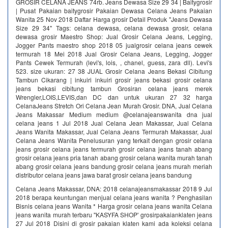
GROSIR CELANA JEANS 74rb. Jeans Dewasa Size 29 34 | Baitygrosir
| Pusat Pakaian baitygrosir Pakaian Dewasa Celana Jeans Pakaian
Wanita 25 Nov 2018 Daftar Harga grosir Detail Produk "Jeans Dewasa
Size 29 34" Tags: celana dewasa, celana dewasa grosir, celana
dewasa grosir Maestro Shop: Jual Grosir Celana Jeans, Legging,
Jogger Pants maestro shop 2018 05 jualgrosir celana jeans cewek
termurah 18 Mei 2018 Jual Grosir Celana Jeans, Legging, Jogger
Pants Cewek Termurah (levi's, lois, , chanel, guess, zara dll). Levi's
523. size ukuran: 27 38 JUAL Grosir Celana Jeans Bekasi Cibitung
Tambun Cikarang | inkuiri inkuiri grosir jeans bekasi grosir celana
jeans bekasi cibitung tambun Grosiran celana jeans merek
Wrengler,LOIS,LEVIS,dan DC dan untuk ukuran 27 32 harga
CelanaJeans Stretch Ori Celana Jean Murah Grosir. DNA, Jual Celana
Jeans Makassar Medium medium @celanajeanswanita dna jual
celana jeans 1 Jul 2018 Jual Celana Jean Makassar, Jual Celana
Jeans Wanita Makassar, Jual Celana Jeans Termurah Makassar, Jual
Celana Jeans Wanita Penelusuran yang terkait dengan grosir celana
jeans grosir celana jeans termurah grosir celana jeans tanah abang
grosir celana jeans pria tanah abang grosir celana wanita murah tanah
abang grosir celana jeans bandung grosir celana jeans murah meriah
distributor celana jeans jawa barat grosir celana jeans bandung
Celana Jeans Makassar, DNA: 2018 celanajeansmakassar 2018 9 Jul
2018 berapa keuntungan menjual celana jeans wanita ? Penghasilan
Bisnis celana jeans Wanita * Harga grosir celana jeans wanita Celana
jeans wanita murah terbaru ''KASYFA SHOP' grosirpakaianklaten jeans
27 Jul 2018 Disini di grosir pakaian klaten kami ada koleksi celana