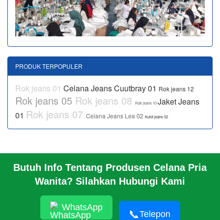
PRODUK TERPOPULER
Rok jeans 01
Celana Jeans Cuutbray 01
Rok jeans 12
Rok jeans 05
Rok jeans 08
Jaket Jeans
Rok jeans 10
Rok jeans 07
01
Celana Jeans Lea 02
Kulot jeans 02
Butuh Info Tentang Produsen Celana Pria
BERANDA
Wanita? Silahkan Hubungi Kami
PROFIL PABRIK
INFO
HUBUNGI KAMI
WhatsApp
📞
Telepon
PABRIK KAMI