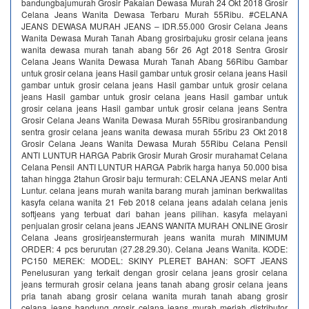
bandungbajumurah Grosir Pakaian Dewasa Murah 24 Okt 2018 Grosir
Celana Jeans Wanita Dewasa Terbaru Murah 55Ribu. #CELANA
JEANS DEWASA MURAH JEANS – IDR.55.000 Grosir Celana Jeans
Wanita Dewasa Murah Tanah Abang grosirbajuku grosir celana jeans
wanita dewasa murah tanah abang 56r 26 Agt 2018 Sentra Grosir
Celana Jeans Wanita Dewasa Murah Tanah Abang 56Ribu Gambar
untuk grosir celana jeans Hasil gambar untuk grosir celana jeans Hasil
gambar untuk grosir celana jeans Hasil gambar untuk grosir celana
jeans Hasil gambar untuk grosir celana jeans Hasil gambar untuk
grosir celana jeans Hasil gambar untuk grosir celana jeans Sentra
Grosir Celana Jeans Wanita Dewasa Murah 55Ribu grosiranbandung
sentra grosir celana jeans wanita dewasa murah 55ribu 23 Okt 2018
Grosir Celana Jeans Wanita Dewasa Murah 55Ribu Celana Pensil
ANTI LUNTUR HARGA Pabrik Grosir Murah Grosir murahamat Celana
Celana Pensil ANTI LUNTUR HARGA Pabrik harga hanya 50.000 bisa
tahan hingga 2tahun Grosir baju termurah: CELANA JEANS melar Anti
Luntur. celana jeans murah wanita barang murah jaminan berkwalitas
kasyfa celana wanita 21 Feb 2018 celana jeans adalah celana jenis
softjeans yang terbuat dari bahan jeans pilihan. kasyfa melayani
penjualan grosir celana jeans JEANS WANITA MURAH ONLINE Grosir
Celana Jeans grosirjeanstermurah jeans wanita murah MINIMUM
ORDER: 4 pcs berurutan (27.28.29.30). Celana Jeans Wanita. KODE:
PC150 MEREK: MODEL: SKINY PLERET BAHAN: SOFT JEANS
Penelusuran yang terkait dengan grosir celana jeans grosir celana
jeans termurah grosir celana jeans tanah abang grosir celana jeans
pria tanah abang grosir celana wanita murah tanah abang grosir
celana jeans bandung grosir celana jeans murah meriah distributor