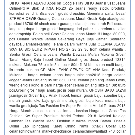
DIFIO TANAH ABANG Apps on Google Play DIFIO JeansPusat Jeans
OnlinePGTA Blok B lt.3A No.23 25 Jeans ready stock, produksi
konveksi sendiri. Bisa ecer, grosir, dropship. Menerima partai besar
STRECH CEWE Gudang Celana Jeans Murah Grosir Baju abadigrosir
product 16760 46 strech cewe gudang celana jeans murah Beli eceran
langsung dapat harga grosir! langsung dari pabrik, menerima reseller
dan dropship. Boleh beli Grosir Celana Jeans Murah !!! Harga: 80.000,
pcs Celana Wanita Jaman Sekarang Gaya Baju Jaman Sekarang
gayabajujamansekarang elana dalam wanita Jual CELANA JEANS
WANITA BIO BLITZ IMPORT NO 27 28 29 30 from celana wanita .
Sentra Grosir Celana Jeans Wanita Dewasa Murah Mukena Grosir
Tanah Abang,Baju Import Online Murah grosirdress product 12814
mukena Mukena 75rb min 3set ecer 80rb fit M bhn saten motif bunga
lis renda mukena CELANA JEANS CEWEK. CELANA Kode Produk,:
Mukena . harga celana jeans hargajualcelana2018 harga celana
Jogger Jeans Panjang 35 38: 85.000 12. celana panjang Jeans Levis,
wrengler,lois kondisi baru harga ecer celana pnjang size 27 38: 85rb
pcs.Grosir grosir baju anak, grosir baju murah, GROSIR BAJU JAZMI
jazmigrosir Grosir Baju Anak Import, tempat grosir baju, supplier baju
murah grosir, toko baju grosir murah, grosir baju kaos murah, baju
wanita grosir,baju Tas Fashion Kw Super Premium Model Terbaru 2018
Harga Murah tasmode.co collection tas fashion Harga Jual Grosir Tas
Fashion Kw Super Premium Model Terbaru 2018. Koleksi Katalog
Gambar Tas Wanita Merk Fashion Kualitas Import Batam. Onsale
Collar Lab [pinggang Karet] Chino Pants (khaki) Collar Lab
celanachinowanita marketcheckprice celanachinowanitaid 743 collar