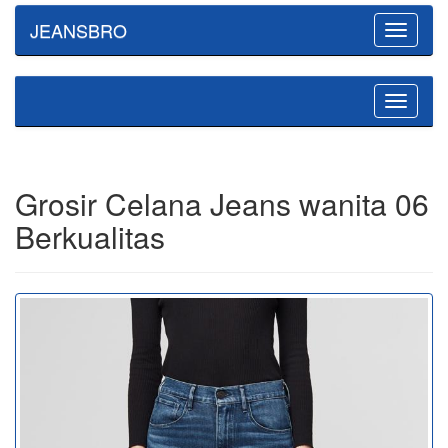
JEANSBRO
Toggle
navigatio
Toggle
navigatio
Grosir Celana Jeans wanita 06
Berkualitas