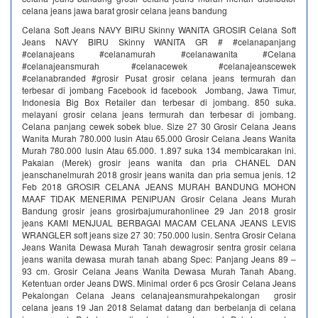
celana jeans jawa barat grosir celana jeans bandung
Celana Soft Jeans NAVY BIRU Skinny WANITA GROSIR Celana Soft
Jeans NAVY BIRU Skinny WANITA GR # #celanapanjang
#celanajeans #celanamurah #celanawanita #Celana
#celanajeansmurah #celanacewek #celanajeanscewek
#celanabranded #grosir Pusat grosir celana jeans termurah dan
terbesar di jombang Facebook id facebook Jombang, Jawa Timur,
Indonesia Big Box Retailer dan terbesar di jombang. 850 suka.
melayani grosir celana jeans termurah dan terbesar di jombang.
Celana panjang cewek sobek blue. Size 27 30 Grosir Celana Jeans
Wanita Murah 780.000 lusin Atau 65.000 Grosir Celana Jeans Wanita
Murah 780.000 lusin Atau 65.000. 1.897 suka 134 membicarakan ini.
Pakaian (Merek) grosir jeans wanita dan pria CHANEL DAN
jeanschanelmurah 2018 grosir jeans wanita dan pria semua jenis. 12
Feb 2018 GROSIR CELANA JEANS MURAH BANDUNG MOHON
MAAF TIDAK MENERIMA PENIPUAN Grosir Celana Jeans Murah
Bandung grosir jeans grosirbajumurahonlinee 29 Jan 2018 grosir
jeans KAMI MENJUAL BERBAGAI MACAM CELANA JEANS LEVIS
WRANGLER soft jeans size 27 30: 750.000 lusin. Sentra Grosir Celana
Jeans Wanita Dewasa Murah Tanah dewagrosir sentra grosir celana
jeans wanita dewasa murah tanah abang Spec: Panjang Jeans 89 –
93 cm. Grosir Celana Jeans Wanita Dewasa Murah Tanah Abang.
Ketentuan order Jeans DWS. Minimal order 6 pcs Grosir Celana Jeans
Pekalongan Celana Jeans celanajeansmurahpekalongan grosir
celana jeans 19 Jan 2018 Selamat datang dan berbelanja di celana