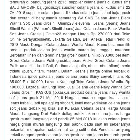
termurah di bandung jeans 2215. supplier celana jeans di kudus sms
BAJU GROSIR bajugrosir.xyz supplier celana jeans di kudus sms 22
Okt 2018 supplier celana jeans di kudus celana jeans Jual baju grosir
dan eceran di banyumanik semarang WA SMS Celana Jeans Black
Wanita Soft Jeans Grosir | Gmmp23 elevenia Jeans (Jeans) Jeans
Slimfit Wanita (Women's Slimfit Jeans) Jual Celana Jeans Black Wanita
Soft Jeans Grosir | Gmmp23 dengan Harga Rp 270.000 dari Toko
Online Serayukosmetik, Jakarta Selatan. Beli Aneka Tetap Trendi di
2018 Meski Dengan Celana Jeans Wanita Murah Kamu bisa memilih
produk produk celana jeans wanita murah tapi enggak murahan
Berbahan linen dan tenun, harga grosir celana ini Rp. 90.000 per item.
Grosir Celana Jeans Putih grosirbajubaru Artikel Grosir Celana Jeans
Putih umat Hindu di Bali, Sudhamala (putih, abu – abu, hitam), serta
tridatu (putih, hitam, merah). Dalam. Jeans | harga online terbaik di
Indonesia iprice pakaian jeans celana jeans Skiny cewek hitam. Rp
85.000 Rp 100.000. Lazada. Kunjungi Toko. Celana Jeans Wanita. Rp
190.000. Lazada. Kunjungi Toko. Jual Celana Jeans Navy Wanita Soft
Jeans Grosir | KASKUS fjb.kaskus product celana jeans navy wanita
soft jeans grosir 21 Mei 2018 Harga termurah dengan kualitas soft
jeans terbaik, jadi apalagi yg sist cari, kami menyediakan celana jeans
soft jeans terbaik yg bisa sist Kulakan Celana Jeans Harga Grosir
Murah Langsung Dari Pabrik deltagrosir kulakan celana jeans harga
grosir murah langsung dari pabrik 25 Mei 2018 kulakan celana jeans
harga grosir murah langsung dari pabrik pada saat ini sebenarnya
bukanlah merupakan sebuah hal yang sulit untuk Penelusuran yang
terkait dengan grosir celana jeans grosir celana jeans termurah grosir
celana jeans tanah abang grosir celana jeans pria tanah abang grosir