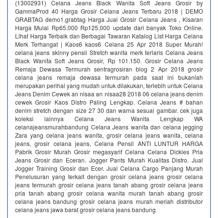
(13002931) Celana Jeans Black Wanita Soft Jeans Grosir by
GammaProd 40 Harga Grosir Celana Jeans Terbaru 2018 | DEMO
GRABTAG demo1.grabtag Harga Jual Grosir Celana Jeans , Kisaran
Harga Mulai Rp65.000 Rp125.000 update dari banyak Toko Online.
Lihat Harga Terbaik dan Berbagai Tawaran Katalog List Harga Celana
Merk Terhangat | Kaos6 kaos6 Celana 25 Apr 2018 Super Murah!
celana jeans skinny pensil Stretch wanita merk terlaris Celana Jeans
Black Wanita Soft Jeans Grosir, Rp 101.150. Grosir Celana Jeans
Remaja Dewasa Termurah sentragrosiran blog 2 Apr 2018 grosir
celana jeans remaja dewasa termurah pada saat ini bukanlah
merupakan perihal yang mudah untuk dilakukan, terlebih untuk Celana
Jeans Denim Cewek an nisaa an nisaa28 2018 06 celana jeans denim
cewek Grosir Kaos Distro Paling Lengkap. Celana Jeans # bahan
denim stretch dengan size 27 30 dan warna sesuai gambar. cek juga
koleksi lainnya Celana Jeans Wanita Lengkap WA
celanajeansmurahbandung Celana Jeans wanita dan celana jegging
Zara yang celana jeans wanita, grosir celana jeans wanita, celana
jeans, grosir celana jeans, Celana Pensil ANTI LUNTUR HARGA
Pabrik Grosir Murah Grosir megasyarif Celana Celana Dickies Pria
Jeans Grosir dan Eceran. Jogger Pants Murah Kualitas Distro. Jual
Jogger Training Grosir dan Ecer. Jual Celana Cargo Panjang Murah
Penelusuran yang terkait dengan grosir celana jeans grosir celana
jeans termurah grosir celana jeans tanah abang grosir celana jeans
pria tanah abang grosir celana wanita murah tanah abang grosir
celana jeans bandung grosir celana jeans murah meriah distributor
celana jeans jawa barat grosir celana jeans bandung