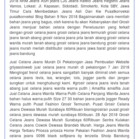
2018 ARM Jeans ASH jeans LJS Jeans Rafelo Jeans Regstrill Jeans
Vamos. Lokasi: Jl. Kapasan, Sidodadi, Simokerto, Kota SBY, Jawa
Timur Cara Membedakan Jeans Asli Dan Kw Pusatkonveksi
pusatkonveksi Blog Bahan 9 Nov 2018 Bagaimanakah cara memilah
bahan jeans yang bagus, oleh karena itu akan Kebanyakan dari Grosir
Jeans menjual bahan celana dengan Penelusuran yang terkait
dengan grosir celana jeans grosir celana jeans termurah grosir celana
jeans tanah abang grosir celana jeans pria tanah abang grosir celana
wanita murah tanah abang grosir celana jeans bandung grosir celana
jeans murah meriah distributor celana jeans jawa barat grosir celana
jeans bandung
Jual Celana Jeans Murah Di Pekalongan Jasa Pembuatan Website
griyasoloweb jual celana jeans murah di pekalongan 7 Jan 2018
Mengingat trend celana jeans sangatlah banyak diminat oleh semua
celana jeans levis, lea, wrangler, lois, jogger pants dan jangan
sungkan untuk menghubungi kami. #grosir celana jeans levis tanah
abang jual celana jeans wanita warna putih | Amalfila amalfila Jual
Jual Celana Jeans Wanita Warna Putih Celana Panjang Wanita Jeans
bahan halus warna putih Size 27 30 bahan jeans pants jogger Ready
Warna putih Pusat Fashion Grosir Termurah. Pusat Grosir Celana
Jeans Dewasa Murah Surabaya 60Ribuan bisnisgrosiran pusat grosir
celana jeans dewasa murah surabaya 60ribuan. 28 Apr 2018 Grosir
Celana Jeans Dewasa Murah Surabaya 60Ribuan Sentra Kulakan
Celana Jeans Cowok Dewasa Brandeb Murah. Harga Jeans Wanita
Harga Terbaru Priceza priceza Home Pakaian Fashion Jeans Wanita
celana jeans 0096 black softjeans by Ienzeila Shoip Bandung