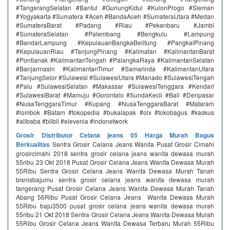
#TangerangSelatan #Bantul #GunungKidul #KulonProgo #Sleman
#Yogyakarta #Sumatera #Aceh #BandaAceh #SumateraUtara #Medan
#SumateraBarat #Padang #Riau #Pekanbaru #Jambi
#SumateraSelatan #Palembang #Bengkulu #Lampung
#BandarLampung #KepulauanBangkaBelitung #PangkalPinang
#KepulauanRiau #TanjungPinang #Kalimatan #KalimantanBarat
#Pontianak #KalimantanTengah #PalangkaRaya #KalimantanSelatan
#Banjarmasin #KalimantanTimur #Samarinda #KalimantanUtara
#TanjungSelor #Sulawesi #SulawesiUtara #Manado #SulawesiTengah
#Palu #SulawesiSelatan #Makassar #SulawesiTenggara #Kendari
#SulawesiBarat #Mamuju #Gorontalo #SundaKecil #Bali #Denpasar
#NusaTenggaraTimur #Kupang #NusaTenggaraBarat #Mataram
#lombok #Batam #tokopedia #bukalapak #olx #tokobagus #kaskus
#alibaba #blibli #elevenia #indonetwork
Grosir Distributor Celana jeans 05 Harga Murah Bagus
Berkualitas
Sentra Grosir Celana Jeans Wanita Pusat Grosir Cimahi
grosircimahi 2018 sentra grosir celana jeans wanita dewasa murah
55ribu 23 Okt 2018 Pusat Grosir Celana Jeans Wanita Dewasa Murah
55Ribu Sentra Grosir Celana Jeans Wanita Dewasa Murah Tanah
bisnisbajumu sentra grosir celana jeans wanita dewasa murah
tangerang Pusat Grosir Celana Jeans Wanita Dewasa Murah Tanah
Abang 56Ribu Pusat Grosir Celana Jeans Wanita Dewasa Murah
55Ribu baju3500 pusat grosir celana jeans wanita dewasa murah
55ribu 21 Okt 2018 Sentra Grosir Celana Jeans Wanita Dewasa Murah
55Ribu Grosir Celana Jeans Wanita Dewasa Terbaru Murah 55Ribu