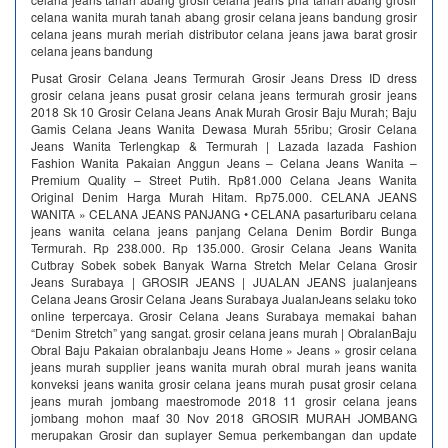
celana wanita murah tanah abang grosir celana jeans bandung grosir
celana jeans murah meriah distributor celana jeans jawa barat grosir
celana jeans bandung
Pusat Grosir Celana Jeans Termurah Grosir Jeans Dress ID dress
grosir celana jeans pusat grosir celana jeans termurah grosir jeans
2018 Sk 10 Grosir Celana Jeans Anak Murah Grosir Baju Murah; Baju
Gamis Celana Jeans Wanita Dewasa Murah 55ribu; Grosir Celana
Jeans Wanita Terlengkap & Termurah | Lazada lazada Fashion
Fashion Wanita Pakaian Anggun Jeans – Celana Jeans Wanita –
Premium Quality – Street Putih. Rp81.000 Celana Jeans Wanita
Original Denim Harga Murah Hitam. Rp75.000. CELANA JEANS
WANITA » CELANA JEANS PANJANG • CELANA pasarturibaru celana
jeans wanita celana jeans panjang Celana Denim Bordir Bunga
Termurah. Rp 238.000. Rp 135.000. Grosir Celana Jeans Wanita
Cutbray Sobek sobek Banyak Warna Stretch Melar Celana Grosir
Jeans Surabaya | GROSIR JEANS | JUALAN JEANS jualanjeans
Celana Jeans Grosir Celana Jeans Surabaya JualanJeans selaku toko
online terpercaya. Grosir Celana Jeans Surabaya memakai bahan
“Denim Stretch” yang sangat. grosir celana jeans murah | ObralanBaju
Obral Baju Pakaian obralanbaju Jeans Home » Jeans » grosir celana
jeans murah supplier jeans wanita murah obral murah jeans wanita
konveksi jeans wanita grosir celana jeans murah pusat grosir celana
jeans murah jombang maestromode 2018 11 grosir celana jeans
jombang mohon maaf 30 Nov 2018 GROSIR MURAH JOMBANG
merupakan Grosir dan suplayer Semua perkembangan dan update