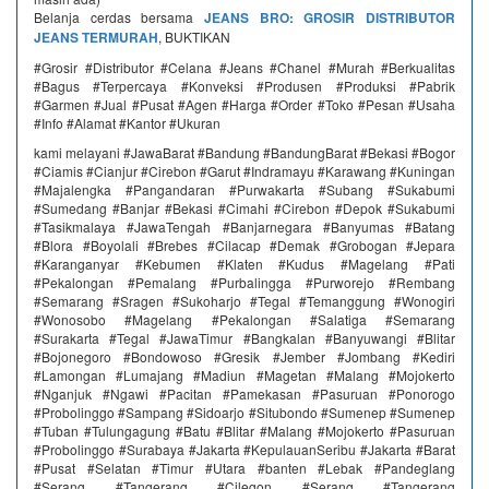
Belanja cerdas bersama
JEANS BRO: GROSIR DISTRIBUTOR
JEANS TERMURAH
, BUKTIKAN
#Grosir #Distributor #Celana #Jeans #Chanel #Murah #Berkualitas
#Bagus #Terpercaya #Konveksi #Produsen #Produksi #Pabrik
#Garmen #Jual #Pusat #Agen #Harga #Order #Toko #Pesan #Usaha
#Info #Alamat #Kantor #Ukuran
kami melayani #JawaBarat #Bandung #BandungBarat #Bekasi #Bogor
#Ciamis #Cianjur #Cirebon #Garut #Indramayu #Karawang #Kuningan
#Majalengka #Pangandaran #Purwakarta #Subang #Sukabumi
#Sumedang #Banjar #Bekasi #Cimahi #Cirebon #Depok #Sukabumi
#Tasikmalaya #JawaTengah #Banjarnegara #Banyumas #Batang
#Blora #Boyolali #Brebes #Cilacap #Demak #Grobogan #Jepara
#Karanganyar #Kebumen #Klaten #Kudus #Magelang #Pati
#Pekalongan #Pemalang #Purbalingga #Purworejo #Rembang
#Semarang #Sragen #Sukoharjo #Tegal #Temanggung #Wonogiri
#Wonosobo #Magelang #Pekalongan #Salatiga #Semarang
#Surakarta #Tegal #JawaTimur #Bangkalan #Banyuwangi #Blitar
#Bojonegoro #Bondowoso #Gresik #Jember #Jombang #Kediri
#Lamongan #Lumajang #Madiun #Magetan #Malang #Mojokerto
#Nganjuk #Ngawi #Pacitan #Pamekasan #Pasuruan #Ponorogo
#Probolinggo #Sampang #Sidoarjo #Situbondo #Sumenep #Sumenep
#Tuban #Tulungagung #Batu #Blitar #Malang #Mojokerto #Pasuruan
#Probolinggo #Surabaya #Jakarta #KepulauanSeribu #Jakarta #Barat
#Pusat #Selatan #Timur #Utara #banten #Lebak #Pandeglang
#Serang #Tangerang #Cilegon #Serang #Tangerang