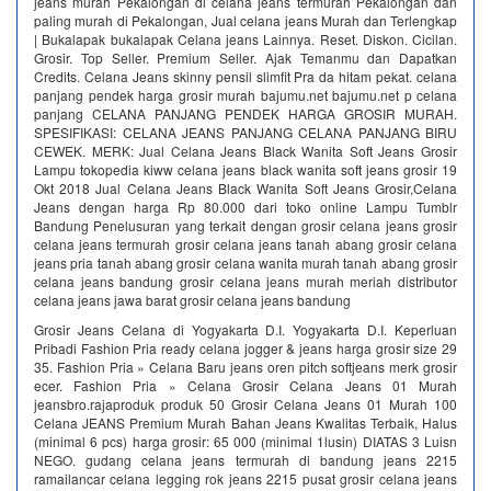
jeans murah Pekalongan di celana jeans termurah Pekalongan dan
paling murah di Pekalongan, Jual celana jeans Murah dan Terlengkap
| Bukalapak bukalapak Celana jeans Lainnya. Reset. Diskon. Cicilan.
Grosir. Top Seller. Premium Seller. Ajak Temanmu dan Dapatkan
Credits. Celana Jeans skinny pensil slimfit Pra da hitam pekat. celana
panjang pendek harga grosir murah bajumu.net bajumu.net p celana
panjang CELANA PANJANG PENDEK HARGA GROSIR MURAH.
SPESIFIKASI: CELANA JEANS PANJANG CELANA PANJANG BIRU
CEWEK. MERK: Jual Celana Jeans Black Wanita Soft Jeans Grosir
Lampu tokopedia kiww celana jeans black wanita soft jeans grosir 19
Okt 2018 Jual Celana Jeans Black Wanita Soft Jeans Grosir,Celana
Jeans dengan harga Rp 80.000 dari toko online Lampu Tumblr
Bandung Penelusuran yang terkait dengan grosir celana jeans grosir
celana jeans termurah grosir celana jeans tanah abang grosir celana
jeans pria tanah abang grosir celana wanita murah tanah abang grosir
celana jeans bandung grosir celana jeans murah meriah distributor
celana jeans jawa barat grosir celana jeans bandung
Grosir Jeans Celana di Yogyakarta D.I. Yogyakarta D.I. Keperluan
Pribadi Fashion Pria ready celana jogger & jeans harga grosir size 29
35. Fashion Pria » Celana Baru jeans oren pitch softjeans merk grosir
ecer. Fashion Pria » Celana Grosir Celana Jeans 01 Murah
jeansbro.rajaproduk produk 50 Grosir Celana Jeans 01 Murah 100
Celana JEANS Premium Murah Bahan Jeans Kwalitas Terbaik, Halus
(minimal 6 pcs) harga grosir: 65 000 (minimal 1lusin) DIATAS 3 Luisn
NEGO. gudang celana jeans termurah di bandung jeans 2215
ramailancar celana legging rok jeans 2215 pusat grosir celana jeans