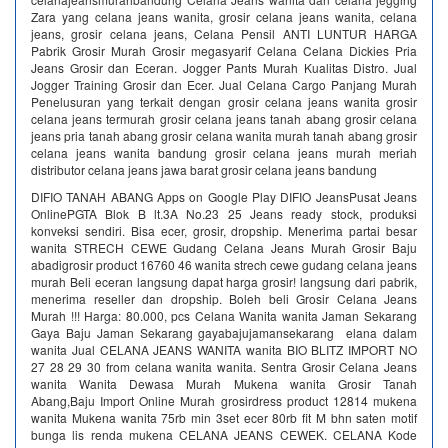
Zara yang celana jeans wanita, grosir celana jeans wanita, celana
jeans, grosir celana jeans, Celana Pensil ANTI LUNTUR HARGA
Pabrik Grosir Murah Grosir megasyarif Celana Celana Dickies Pria
Jeans Grosir dan Eceran. Jogger Pants Murah Kualitas Distro. Jual
Jogger Training Grosir dan Ecer. Jual Celana Cargo Panjang Murah
Penelusuran yang terkait dengan grosir celana jeans wanita grosir
celana jeans termurah grosir celana jeans tanah abang grosir celana
jeans pria tanah abang grosir celana wanita murah tanah abang grosir
celana jeans wanita bandung grosir celana jeans murah meriah
distributor celana jeans jawa barat grosir celana jeans bandung
DIFIO TANAH ABANG Apps on Google Play DIFIO JeansPusat Jeans
OnlinePGTA Blok B lt.3A No.23 25 Jeans ready stock, produksi
konveksi sendiri. Bisa ecer, grosir, dropship. Menerima partai besar
wanita STRECH CEWE Gudang Celana Jeans Murah Grosir Baju
abadigrosir product 16760 46 wanita strech cewe gudang celana jeans
murah Beli eceran langsung dapat harga grosir! langsung dari pabrik,
menerima reseller dan dropship. Boleh beli Grosir Celana Jeans
Murah !!! Harga: 80.000, pcs Celana Wanita wanita Jaman Sekarang
Gaya Baju Jaman Sekarang gayabajujamansekarang elana dalam
wanita Jual CELANA JEANS WANITA wanita BIO BLITZ IMPORT NO
27 28 29 30 from celana wanita wanita. Sentra Grosir Celana Jeans
wanita Wanita Dewasa Murah Mukena wanita Grosir Tanah
Abang,Baju Import Online Murah grosirdress product 12814 mukena
wanita Mukena wanita 75rb min 3set ecer 80rb fit M bhn saten motif
bunga lis renda mukena CELANA JEANS CEWEK. CELANA Kode