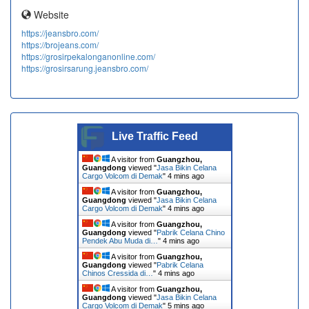
Website
https://jeansbro.com/
https://brojeans.com/
https://grosirpekalonganonline.com/
https://grosirsarung.jeansbro.com/
Live Traffic Feed
A visitor from
Guangzhou,
Guangdong
viewed "
Jasa Bikin Celana
Cargo Volcom di Demak
"
4 mins ago
A visitor from
Guangzhou,
Guangdong
viewed "
Jasa Bikin Celana
Cargo Volcom di Demak
"
4 mins ago
A visitor from
Guangzhou,
Guangdong
viewed "
Pabrik Celana Chino
Pendek Abu Muda di…
"
4 mins ago
A visitor from
Guangzhou,
Guangdong
viewed "
Pabrik Celana
Chinos Cressida di…
"
4 mins ago
A visitor from
Guangzhou,
Guangdong
viewed "
Jasa Bikin Celana
Cargo Volcom di Demak
"
5 mins ago