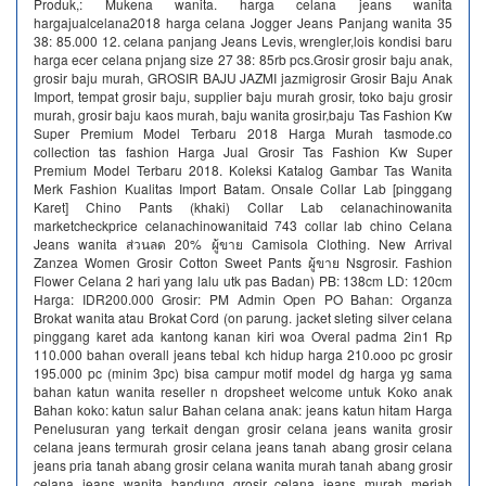
Produk,: Mukena wanita. harga celana jeans wanita
hargajualcelana2018 harga celana Jogger Jeans Panjang wanita 35
38: 85.000 12. celana panjang Jeans Levis, wrengler,lois kondisi baru
harga ecer celana pnjang size 27 38: 85rb pcs.Grosir grosir baju anak,
grosir baju murah, GROSIR BAJU JAZMI jazmigrosir Grosir Baju Anak
Import, tempat grosir baju, supplier baju murah grosir, toko baju grosir
murah, grosir baju kaos murah, baju wanita grosir,baju Tas Fashion Kw
Super Premium Model Terbaru 2018 Harga Murah tasmode.co
collection tas fashion Harga Jual Grosir Tas Fashion Kw Super
Premium Model Terbaru 2018. Koleksi Katalog Gambar Tas Wanita
Merk Fashion Kualitas Import Batam. Onsale Collar Lab [pinggang
Karet] Chino Pants (khaki) Collar Lab celanachinowanita
marketcheckprice celanachinowanitaid 743 collar lab chino Celana
Jeans wanita ส่วนลด 20% ผู้ขาย Camisola Clothing. New Arrival
Zanzea Women Grosir Cotton Sweet Pants ผู้ขาย Nsgrosir. Fashion
Flower Celana 2 hari yang lalu utk pas Badan) PB: 138cm LD: 120cm
Harga: IDR200.000 Grosir: PM Admin Open PO Bahan: Organza
Brokat wanita atau Brokat Cord (on parung. jacket sleting silver celana
pinggang karet ada kantong kanan kiri woa Overal padma 2in1 Rp
110.000 bahan overall jeans tebal kch hidup harga 210.ooo pc grosir
195.000 pc (minim 3pc) bisa campur motif model dg harga yg sama
bahan katun wanita reseller n dropsheet welcome untuk Koko anak
Bahan koko: katun salur Bahan celana anak: jeans katun hitam Harga
Penelusuran yang terkait dengan grosir celana jeans wanita grosir
celana jeans termurah grosir celana jeans tanah abang grosir celana
jeans pria tanah abang grosir celana wanita murah tanah abang grosir
celana jeans wanita bandung grosir celana jeans murah meriah