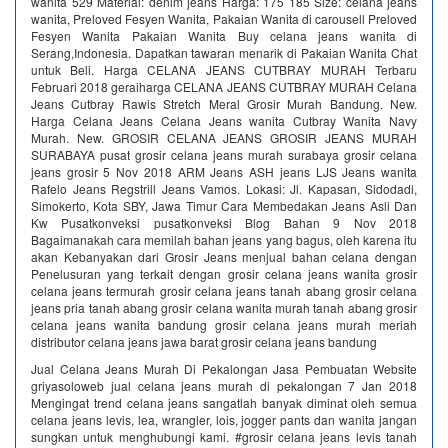
wanita 529 Material: denim jeans Harga: 175 185 Size: celana jeans
wanita, Preloved Fesyen Wanita, Pakaian Wanita di carousell Preloved
Fesyen Wanita Pakaian Wanita Buy celana jeans wanita di
Serang,Indonesia. Dapatkan tawaran menarik di Pakaian Wanita Chat
untuk Beli. Harga CELANA JEANS CUTBRAY MURAH Terbaru
Februari 2018 geraiharga CELANA JEANS CUTBRAY MURAH Celana
Jeans Cutbray Rawis Stretch Meral Grosir Murah Bandung. New.
Harga Celana Jeans Celana Jeans wanita Cutbray Wanita Navy
Murah. New. GROSIR CELANA JEANS GROSIR JEANS MURAH
SURABAYA pusat grosir celana jeans murah surabaya grosir celana
jeans grosir 5 Nov 2018 ARM Jeans ASH jeans LJS Jeans wanita
Rafelo Jeans Regstrill Jeans Vamos. Lokasi: Jl. Kapasan, Sidodadi,
Simokerto, Kota SBY, Jawa Timur Cara Membedakan Jeans Asli Dan
Kw Pusatkonveksi pusatkonveksi Blog Bahan 9 Nov 2018
Bagaimanakah cara memilah bahan jeans yang bagus, oleh karena itu
akan Kebanyakan dari Grosir Jeans menjual bahan celana dengan
Penelusuran yang terkait dengan grosir celana jeans wanita grosir
celana jeans termurah grosir celana jeans tanah abang grosir celana
jeans pria tanah abang grosir celana wanita murah tanah abang grosir
celana jeans wanita bandung grosir celana jeans murah meriah
distributor celana jeans jawa barat grosir celana jeans bandung
Jual Celana Jeans Murah Di Pekalongan Jasa Pembuatan Website
griyasoloweb jual celana jeans murah di pekalongan 7 Jan 2018
Mengingat trend celana jeans sangatlah banyak diminat oleh semua
celana jeans levis, lea, wrangler, lois, jogger pants dan wanita jangan
sungkan untuk menghubungi kami. #grosir celana jeans levis tanah