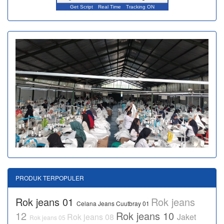
Get Script
Real Time
Tracking ON
PRODUK TERPOPULER
Rok jeans 01
Rok jeans
Celana Jeans Cuutbray 01
12
Rok jeans 10
Rok jeans 08
Jaket
Rok jeans 05