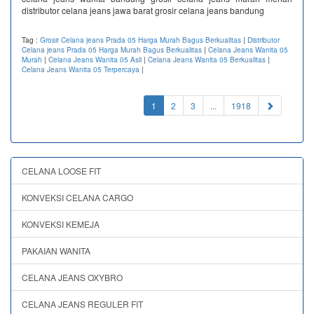
distributor celana jeans jawa barat grosir celana jeans bandung
Tag :
Grosir Celana jeans Prada 05 Harga Murah Bagus Berkualitas
|
Distributor
Celana jeans Prada 05 Harga Murah Bagus Berkualitas
|
Celana Jeans Wanita 05
Murah
|
Celana Jeans Wanita 05 Asli
|
Celana Jeans Wanita 05 Berkualitas
|
Celana Jeans Wanita 05 Terpercaya
|
(current)
1
2
3
...
1918
CELANA LOOSE FIT
KONVEKSI CELANA CARGO
KONVEKSI KEMEJA
PAKAIAN WANITA
CELANA JEANS OXYBRO
CELANA JEANS REGULER FIT