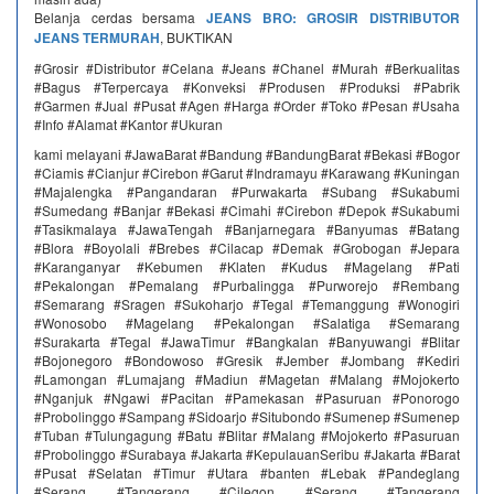
Belanja cerdas bersama
JEANS BRO: GROSIR DISTRIBUTOR
JEANS TERMURAH
, BUKTIKAN
#Grosir #Distributor #Celana #Jeans #Chanel #Murah #Berkualitas
#Bagus #Terpercaya #Konveksi #Produsen #Produksi #Pabrik
#Garmen #Jual #Pusat #Agen #Harga #Order #Toko #Pesan #Usaha
#Info #Alamat #Kantor #Ukuran
kami melayani #JawaBarat #Bandung #BandungBarat #Bekasi #Bogor
#Ciamis #Cianjur #Cirebon #Garut #Indramayu #Karawang #Kuningan
#Majalengka #Pangandaran #Purwakarta #Subang #Sukabumi
#Sumedang #Banjar #Bekasi #Cimahi #Cirebon #Depok #Sukabumi
#Tasikmalaya #JawaTengah #Banjarnegara #Banyumas #Batang
#Blora #Boyolali #Brebes #Cilacap #Demak #Grobogan #Jepara
#Karanganyar #Kebumen #Klaten #Kudus #Magelang #Pati
#Pekalongan #Pemalang #Purbalingga #Purworejo #Rembang
#Semarang #Sragen #Sukoharjo #Tegal #Temanggung #Wonogiri
#Wonosobo #Magelang #Pekalongan #Salatiga #Semarang
#Surakarta #Tegal #JawaTimur #Bangkalan #Banyuwangi #Blitar
#Bojonegoro #Bondowoso #Gresik #Jember #Jombang #Kediri
#Lamongan #Lumajang #Madiun #Magetan #Malang #Mojokerto
#Nganjuk #Ngawi #Pacitan #Pamekasan #Pasuruan #Ponorogo
#Probolinggo #Sampang #Sidoarjo #Situbondo #Sumenep #Sumenep
#Tuban #Tulungagung #Batu #Blitar #Malang #Mojokerto #Pasuruan
#Probolinggo #Surabaya #Jakarta #KepulauanSeribu #Jakarta #Barat
#Pusat #Selatan #Timur #Utara #banten #Lebak #Pandeglang
#Serang #Tangerang #Cilegon #Serang #Tangerang