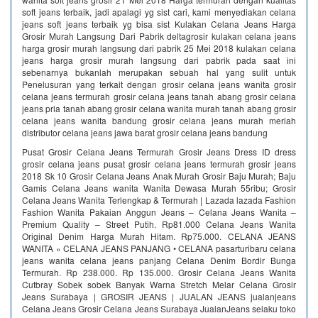
soft jeans terbaik, jadi apalagi yg sist cari, kami menyediakan celana
jeans soft jeans terbaik yg bisa sist Kulakan Celana Jeans Harga
Grosir Murah Langsung Dari Pabrik deltagrosir kulakan celana jeans
harga grosir murah langsung dari pabrik 25 Mei 2018 kulakan celana
jeans harga grosir murah langsung dari pabrik pada saat ini
sebenarnya bukanlah merupakan sebuah hal yang sulit untuk
Penelusuran yang terkait dengan grosir celana jeans wanita grosir
celana jeans termurah grosir celana jeans tanah abang grosir celana
jeans pria tanah abang grosir celana wanita murah tanah abang grosir
celana jeans wanita bandung grosir celana jeans murah meriah
distributor celana jeans jawa barat grosir celana jeans bandung
Pusat Grosir Celana Jeans Termurah Grosir Jeans Dress ID dress
grosir celana jeans pusat grosir celana jeans termurah grosir jeans
2018 Sk 10 Grosir Celana Jeans Anak Murah Grosir Baju Murah; Baju
Gamis Celana Jeans wanita Wanita Dewasa Murah 55ribu; Grosir
Celana Jeans Wanita Terlengkap & Termurah | Lazada lazada Fashion
Fashion Wanita Pakaian Anggun Jeans – Celana Jeans Wanita –
Premium Quality – Street Putih. Rp81.000 Celana Jeans Wanita
Original Denim Harga Murah Hitam. Rp75.000. CELANA JEANS
WANITA » CELANA JEANS PANJANG • CELANA pasarturibaru celana
jeans wanita celana jeans panjang Celana Denim Bordir Bunga
Termurah. Rp 238.000. Rp 135.000. Grosir Celana Jeans Wanita
Cutbray Sobek sobek Banyak Warna Stretch Melar Celana Grosir
Jeans Surabaya | GROSIR JEANS | JUALAN JEANS jualanjeans
Celana Jeans Grosir Celana Jeans Surabaya JualanJeans selaku toko