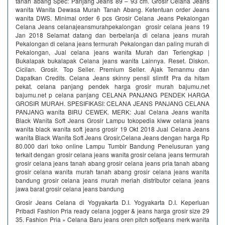
tanah abang Spec: Panjang Jeans 89 – 93 cm. Grosir Celana Jeans
wanita Wanita Dewasa Murah Tanah Abang. Ketentuan order Jeans
wanita DWS. Minimal order 6 pcs Grosir Celana Jeans Pekalongan
Celana Jeans celanajeansmurahpekalongan grosir celana jeans 19
Jan 2018 Selamat datang dan berbelanja di celana jeans murah
Pekalongan di celana jeans termurah Pekalongan dan paling murah di
Pekalongan, Jual celana jeans wanita Murah dan Terlengkap |
Bukalapak bukalapak Celana jeans wanita Lainnya. Reset. Diskon.
Cicilan. Grosir. Top Seller. Premium Seller. Ajak Temanmu dan
Dapatkan Credits. Celana Jeans skinny pensil slimfit Pra da hitam
pekat. celana panjang pendek harga grosir murah bajumu.net
bajumu.net p celana panjang CELANA PANJANG PENDEK HARGA
GROSIR MURAH. SPESIFIKASI: CELANA JEANS PANJANG CELANA
PANJANG wanita BIRU CEWEK. MERK: Jual Celana Jeans wanita
Black Wanita Soft Jeans Grosir Lampu tokopedia kiww celana jeans
wanita black wanita soft jeans grosir 19 Okt 2018 Jual Celana Jeans
wanita Black Wanita Soft Jeans Grosir,Celana Jeans dengan harga Rp
80.000 dari toko online Lampu Tumblr Bandung Penelusuran yang
terkait dengan grosir celana jeans wanita grosir celana jeans termurah
grosir celana jeans tanah abang grosir celana jeans pria tanah abang
grosir celana wanita murah tanah abang grosir celana jeans wanita
bandung grosir celana jeans murah meriah distributor celana jeans
jawa barat grosir celana jeans bandung
Grosir Jeans Celana di Yogyakarta D.I. Yogyakarta D.I. Keperluan
Pribadi Fashion Pria ready celana jogger & jeans harga grosir size 29
35. Fashion Pria » Celana Baru jeans oren pitch softjeans merk wanita