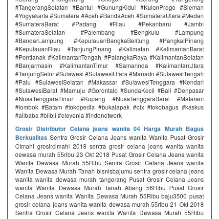
#TangerangSelatan #Bantul #GunungKidul #KulonProgo #Sleman
#Yogyakarta #Sumatera #Aceh #BandaAceh #SumateraUtara #Medan
#SumateraBarat #Padang #Riau #Pekanbaru #Jambi
#SumateraSelatan #Palembang #Bengkulu #Lampung
#BandarLampung #KepulauanBangkaBelitung #PangkalPinang
#KepulauanRiau #TanjungPinang #Kalimatan #KalimantanBarat
#Pontianak #KalimantanTengah #PalangkaRaya #KalimantanSelatan
#Banjarmasin #KalimantanTimur #Samarinda #KalimantanUtara
#TanjungSelor #Sulawesi #SulawesiUtara #Manado #SulawesiTengah
#Palu #SulawesiSelatan #Makassar #SulawesiTenggara #Kendari
#SulawesiBarat #Mamuju #Gorontalo #SundaKecil #Bali #Denpasar
#NusaTenggaraTimur #Kupang #NusaTenggaraBarat #Mataram
#lombok #Batam #tokopedia #bukalapak #olx #tokobagus #kaskus
#alibaba #blibli #elevenia #indonetwork
Grosir Distributor Celana jeans wanita 04 Harga Murah Bagus
Berkualitas
Sentra Grosir Celana Jeans wanita Wanita Pusat Grosir
Cimahi grosircimahi 2018 sentra grosir celana jeans wanita wanita
dewasa murah 55ribu 23 Okt 2018 Pusat Grosir Celana Jeans wanita
Wanita Dewasa Murah 55Ribu Sentra Grosir Celana Jeans wanita
Wanita Dewasa Murah Tanah bisnisbajumu sentra grosir celana jeans
wanita wanita dewasa murah tangerang Pusat Grosir Celana Jeans
wanita Wanita Dewasa Murah Tanah Abang 56Ribu Pusat Grosir
Celana Jeans wanita Wanita Dewasa Murah 55Ribu baju3500 pusat
grosir celana jeans wanita wanita dewasa murah 55ribu 21 Okt 2018
Sentra Grosir Celana Jeans wanita Wanita Dewasa Murah 55Ribu