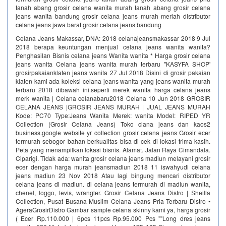
tanah abang grosir celana wanita murah tanah abang grosir celana
jeans wanita bandung grosir celana jeans murah meriah distributor
celana jeans jawa barat grosir celana jeans bandung
Celana Jeans Makassar, DNA: 2018 celanajeansmakassar 2018 9 Jul
2018 berapa keuntungan menjual celana jeans wanita wanita?
Penghasilan Bisnis celana jeans Wanita wanita * Harga grosir celana
jeans wanita Celana jeans wanita murah terbaru ''KASYFA SHOP'
grosirpakaianklaten jeans wanita 27 Jul 2018 Disini di grosir pakaian
klaten kami ada koleksi celana jeans wanita yang jeans wanita murah
terbaru 2018 dibawah ini.seperti merek wanita harga celana jeans
merk wanita | Celana celanabaru2018 Celana 10 Jun 2018 GROSIR
CELANA JEANS |GROSIR JEANS MURAH | JUAL JEANS MURAH
Kode: PC70 Type:Jeans Wanita Merek: wanita Model: RIPED YR
Collection (Grosir Celana Jeans) Toko clana jeans dan kaos2
business.google website yr collection grosir celana jeans Grosir ecer
termurah sebogor bahan berkualitas bisa di cek di lokasi trima kasih.
Peta yang menampilkan lokasi bisnis. Alamat. Jalan Raya Cimandala.
Ciparigi. Tidak ada: wanita grosir celana jeans madiun melayani grosir
ecer dengan harga murah jeansmadiun 2018 11 iswahyudi celana
jeans madiun 23 Nov 2018 Atau lagi bingung mencari distributor
celana jeans di madiun. di celana jeans termurah di madiun wanita,
chenel, loggo, levis, wrangler. Grosir Celana Jeans Distro | Sheilla
Collection, Pusat Busana Muslim Celana Jeans Pria Terbaru Distro •
AgeraGrosirDistro Gambar sample celana skinny kami ya, harga grosir
( Ecer Rp.110.000 | 6pcs 11pcs Rp.95.000 Pcs ""Long dres jeans