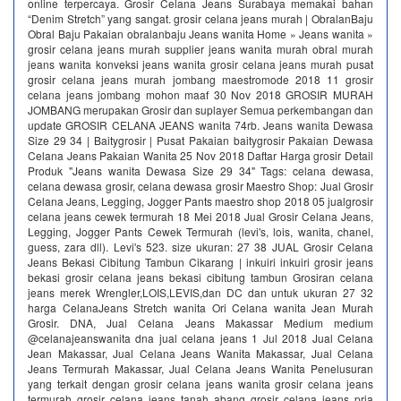
online terpercaya. Grosir Celana Jeans Surabaya memakai bahan
“Denim Stretch” yang sangat. grosir celana jeans murah | ObralanBaju
Obral Baju Pakaian obralanbaju Jeans wanita Home » Jeans wanita »
grosir celana jeans murah supplier jeans wanita murah obral murah
jeans wanita konveksi jeans wanita grosir celana jeans murah pusat
grosir celana jeans murah jombang maestromode 2018 11 grosir
celana jeans jombang mohon maaf 30 Nov 2018 GROSIR MURAH
JOMBANG merupakan Grosir dan suplayer Semua perkembangan dan
update GROSIR CELANA JEANS wanita 74rb. Jeans wanita Dewasa
Size 29 34 | Baitygrosir | Pusat Pakaian baitygrosir Pakaian Dewasa
Celana Jeans Pakaian Wanita 25 Nov 2018 Daftar Harga grosir Detail
Produk "Jeans wanita Dewasa Size 29 34" Tags: celana dewasa,
celana dewasa grosir, celana dewasa grosir Maestro Shop: Jual Grosir
Celana Jeans, Legging, Jogger Pants maestro shop 2018 05 jualgrosir
celana jeans cewek termurah 18 Mei 2018 Jual Grosir Celana Jeans,
Legging, Jogger Pants Cewek Termurah (levi's, lois, wanita, chanel,
guess, zara dll). Levi's 523. size ukuran: 27 38 JUAL Grosir Celana
Jeans Bekasi Cibitung Tambun Cikarang | inkuiri inkuiri grosir jeans
bekasi grosir celana jeans bekasi cibitung tambun Grosiran celana
jeans merek Wrengler,LOIS,LEVIS,dan DC dan untuk ukuran 27 32
harga CelanaJeans Stretch wanita Ori Celana wanita Jean Murah
Grosir. DNA, Jual Celana Jeans Makassar Medium medium
@celanajeanswanita dna jual celana jeans 1 Jul 2018 Jual Celana
Jean Makassar, Jual Celana Jeans Wanita Makassar, Jual Celana
Jeans Termurah Makassar, Jual Celana Jeans Wanita Penelusuran
yang terkait dengan grosir celana jeans wanita grosir celana jeans
termurah grosir celana jeans tanah abang grosir celana jeans pria