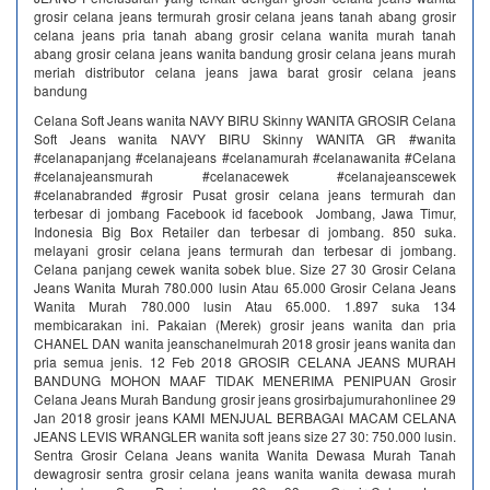
grosir celana jeans termurah grosir celana jeans tanah abang grosir
celana jeans pria tanah abang grosir celana wanita murah tanah
abang grosir celana jeans wanita bandung grosir celana jeans murah
meriah distributor celana jeans jawa barat grosir celana jeans
bandung
Celana Soft Jeans wanita NAVY BIRU Skinny WANITA GROSIR Celana
Soft Jeans wanita NAVY BIRU Skinny WANITA GR #wanita
#celanapanjang #celanajeans #celanamurah #celanawanita #Celana
#celanajeansmurah #celanacewek #celanajeanscewek
#celanabranded #grosir Pusat grosir celana jeans termurah dan
terbesar di jombang Facebook id facebook Jombang, Jawa Timur,
Indonesia Big Box Retailer dan terbesar di jombang. 850 suka.
melayani grosir celana jeans termurah dan terbesar di jombang.
Celana panjang cewek wanita sobek blue. Size 27 30 Grosir Celana
Jeans Wanita Murah 780.000 lusin Atau 65.000 Grosir Celana Jeans
Wanita Murah 780.000 lusin Atau 65.000. 1.897 suka 134
membicarakan ini. Pakaian (Merek) grosir jeans wanita dan pria
CHANEL DAN wanita jeanschanelmurah 2018 grosir jeans wanita dan
pria semua jenis. 12 Feb 2018 GROSIR CELANA JEANS MURAH
BANDUNG MOHON MAAF TIDAK MENERIMA PENIPUAN Grosir
Celana Jeans Murah Bandung grosir jeans grosirbajumurahonlinee 29
Jan 2018 grosir jeans KAMI MENJUAL BERBAGAI MACAM CELANA
JEANS LEVIS WRANGLER wanita soft jeans size 27 30: 750.000 lusin.
Sentra Grosir Celana Jeans wanita Wanita Dewasa Murah Tanah
dewagrosir sentra grosir celana jeans wanita wanita dewasa murah