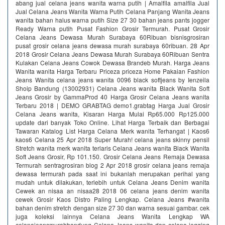
abang jual celana jeans wanita warna putih | Amalfila amalfila Jual
Jual Celana Jeans Wanita Warna Putih Celana Panjang Wanita Jeans
wanita bahan halus warna putih Size 27 30 bahan jeans pants jogger
Ready Warna putih Pusat Fashion Grosir Termurah. Pusat Grosir
Celana Jeans Dewasa Murah Surabaya 60Ribuan bisnisgrosiran
pusat grosir celana jeans dewasa murah surabaya 60ribuan. 28 Apr
2018 Grosir Celana Jeans Dewasa Murah Surabaya 60Ribuan Sentra
Kulakan Celana Jeans Cowok Dewasa Brandeb Murah. Harga Jeans
Wanita wanita Harga Terbaru Priceza priceza Home Pakaian Fashion
Jeans Wanita celana jeans wanita 0096 black softjeans by Ienzeila
Shoip Bandung (13002931) Celana Jeans wanita Black Wanita Soft
Jeans Grosir by GammaProd 40 Harga Grosir Celana Jeans wanita
Terbaru 2018 | DEMO GRABTAG demo1.grabtag Harga Jual Grosir
Celana Jeans wanita, Kisaran Harga Mulai Rp65.000 Rp125.000
update dari banyak Toko Online. Lihat Harga Terbaik dan Berbagai
Tawaran Katalog List Harga Celana Merk wanita Terhangat | Kaos6
kaos6 Celana 25 Apr 2018 Super Murah! celana jeans skinny pensil
Stretch wanita merk wanita terlaris Celana Jeans wanita Black Wanita
Soft Jeans Grosir, Rp 101.150. Grosir Celana Jeans Remaja Dewasa
Termurah sentragrosiran blog 2 Apr 2018 grosir celana jeans remaja
dewasa termurah pada saat ini bukanlah merupakan perihal yang
mudah untuk dilakukan, terlebih untuk Celana Jeans Denim wanita
Cewek an nisaa an nisaa28 2018 06 celana jeans denim wanita
cewek Grosir Kaos Distro Paling Lengkap. Celana Jeans #wanita
bahan denim stretch dengan size 27 30 dan warna sesuai gambar. cek
juga koleksi lainnya Celana Jeans Wanita Lengkap WA
celanajeansmurahbandung Celana Jeans wanita dan celana jegging