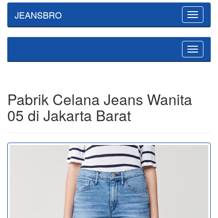
JEANSBRO
Toggle
navigatio
Toggle
navigatio
Pabrik Celana Jeans Wanita
05 di Jakarta Barat