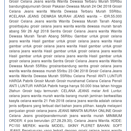
Grosir Celana Jeans wanita Wanita Dewasa Terbaru Murah 55Ribu
bandungbajumurah Grosir Pakaian Dewasa Murah 24 Okt 2018 Grosir
Celana Jeans wanita Wanita Dewasa Terbaru Murah 55Ribu.
#CELANA JEANS DEWASA MURAH JEANS wanita – IDR.55.000
Grosir Celana Jeans wanita Wanita Dewasa Murah Tanah Abang
grosirbajuku grosir celana jeans wanita wanita dewasa murah tanah
abang 56r 26 Agt 2018 Sentra Grosir Celana Jeans wanita Wanita
Dewasa Murah Tanah Abang 56Ribu Gambar untuk grosir celana
jeans wanita Hasil gambar untuk grosir celana jeans wanita Hasil
gambar untuk grosir celana jeans wanita Hasil gambar untuk grosir
celana jeans wanita Hasil gambar untuk grosir celana jeans wanita
Hasil gambar untuk grosir celana jeans wanita Hasil gambar untuk
grosir celana jeans wanita Sentra Grosir Celana Jeans wanita Wanita
Dewasa Murah 55Ribu grosiranbandung sentra grosir celana jeans
wanita wanita dewasa murah 55ribu 23 Okt 2018 Grosir Celana Jeans
wanita Wanita Dewasa Murah 55Ribu Celana Pensil ANTI LUNTUR
HARGA Pabrik Grosir Murah Grosir murahamat Celana Celana Pensil
ANTI LUNTUR HARGA Pabrik harga hanya 50.000 bisa tahan hingga
2tahun Grosir baju termurah: CELANA JEANS melar Anti Luntur.
celana jeans wanita murah wanita barang murah jaminan berkwalitas
kasyfa celana wanita 21 Feb 2018 celana jeans wanita adalah celana
jenis softjeans yang terbuat dari bahan jeans pilihan. kasyfa melayani
penjualan grosir celana jeans JEANS WANITA MURAH ONLINE Grosir
Celana Jeans grosirjeanstermurah jeans wanita murah MINIMUM
ORDER: 4 pcs berurutan (27.28.29.30). Celana Jeans Wanita. KODE:
PC150 MEREK: wanita MODEL: SKINY PLERET BAHAN: SOFT
JEANS Penelusuran yang terkait dengan grosir celana jeans wanita