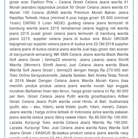
grosir ecer. Fashion Pria » Celana Grosir Celana Jeans wanita 01
Murah jeansbro.rajaproduk produk 50 Grosir Celana Jeans wanita 01
Murah 100 Celana JEANS wanita Premium Murah Bahan Jeans
Kwalitas Terbaik, Halus (minimal 6 pcs) harga grosir: 65 000 (minimal
1lusin) DIATAS 3 Luisn NEGO. gudang celana jeans termurah di
bandung wanita jeans 2215 ramailancar celana legging rok wanita
jeans 2215 pusat grosir celana jeans termurah di bandung wanita
jeans 2215. supplier celana jeans di kudus sms BAJU GROSIR
bajugrosir.xyz supplier celana jeans di kudus sms 22 Okt 2018 supplier
celana jeans di kudus celana jeans wanita Jual baju grosir dan eceran
di banyumanik semarang WA SMS Celana Jeans wanita Black Wanita
Soft Jeans Grosir | Gmmp23 elevenia Jeans (Jeans) Jeans Slimfit
Wanita (Women's Slimfit Jeans) Jual Celana Jeans wanita Black
Wanita Soft Jeans Grosir | Gmmp23 dengan Harga Rp 270.000 dari
Toko Online Serayukosmetik, Jakarta Selatan. Beli Aneka Tetap Trendi
di 2018 Meski Dengan Celana Jeans Wanita Murah Kamu bisa
memilih produk produk celana jeans wanita murah tapi enggak
murahan Berbahan linen dan tenun, harga grosir celana ini Rp. 90.000
per item. Grosir Celana Jeans Putih wanita grosirbajubaru Artikel
Grosir Celana Jeans Putih wanita umat Hindu di Bali, Sudhamala
(putih, abu – abu, hitam), serta tridatu (putih, hitam, merah). Dalam.
Jeans wanita | harga online terbaik di Indonesia iprice wanita pakaian
jeans wanita celana jeans Skiny cewek hitam. Rp 85.000 Rp 100.000.
Lazada. Kunjungi Toko. wanita Celana Jeans Wanita. Rp 190.000.
Lazada. Kunjungi Toko. Jual Celana Jeans wanita Navy Wanita Soft
Jeans Grosir | KASKUS fjb.kaskus product celana jeans wanita navy
wanita soft jeans grosir 21 Mei 2018 Harga termurah dengan kualitas