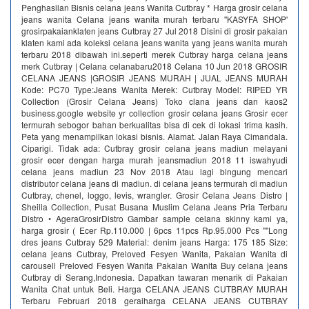
Penghasilan Bisnis celana jeans Wanita Cutbray * Harga grosir celana
jeans wanita Celana jeans wanita murah terbaru ''KASYFA SHOP'
grosirpakaianklaten jeans Cutbray 27 Jul 2018 Disini di grosir pakaian
klaten kami ada koleksi celana jeans wanita yang jeans wanita murah
terbaru 2018 dibawah ini.seperti merek Cutbray harga celana jeans
merk Cutbray | Celana celanabaru2018 Celana 10 Jun 2018 GROSIR
CELANA JEANS |GROSIR JEANS MURAH | JUAL JEANS MURAH
Kode: PC70 Type:Jeans Wanita Merek: Cutbray Model: RIPED YR
Collection (Grosir Celana Jeans) Toko clana jeans dan kaos2
business.google website yr collection grosir celana jeans Grosir ecer
termurah sebogor bahan berkualitas bisa di cek di lokasi trima kasih.
Peta yang menampilkan lokasi bisnis. Alamat. Jalan Raya Cimandala.
Ciparigi. Tidak ada: Cutbray grosir celana jeans madiun melayani
grosir ecer dengan harga murah jeansmadiun 2018 11 iswahyudi
celana jeans madiun 23 Nov 2018 Atau lagi bingung mencari
distributor celana jeans di madiun. di celana jeans termurah di madiun
Cutbray, chenel, loggo, levis, wrangler. Grosir Celana Jeans Distro |
Sheilla Collection, Pusat Busana Muslim Celana Jeans Pria Terbaru
Distro • AgeraGrosirDistro Gambar sample celana skinny kami ya,
harga grosir ( Ecer Rp.110.000 | 6pcs 11pcs Rp.95.000 Pcs ""Long
dres jeans Cutbray 529 Material: denim jeans Harga: 175 185 Size:
celana jeans Cutbray, Preloved Fesyen Wanita, Pakaian Wanita di
carousell Preloved Fesyen Wanita Pakaian Wanita Buy celana jeans
Cutbray di Serang,Indonesia. Dapatkan tawaran menarik di Pakaian
Wanita Chat untuk Beli. Harga CELANA JEANS CUTBRAY MURAH
Terbaru Februari 2018 geraiharga CELANA JEANS CUTBRAY