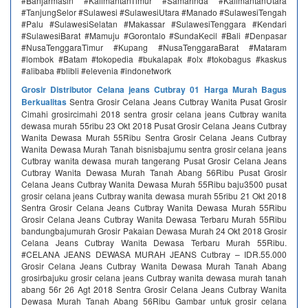
#Banjarmasin #KalimantanTimur #Samarinda #KalimantanUtara
#TanjungSelor #Sulawesi #SulawesiUtara #Manado #SulawesiTengah
#Palu #SulawesiSelatan #Makassar #SulawesiTenggara #Kendari
#SulawesiBarat #Mamuju #Gorontalo #SundaKecil #Bali #Denpasar
#NusaTenggaraTimur #Kupang #NusaTenggaraBarat #Mataram
#lombok #Batam #tokopedia #bukalapak #olx #tokobagus #kaskus
#alibaba #blibli #elevenia #indonetwork
Grosir Distributor Celana jeans Cutbray 01 Harga Murah Bagus
Berkualitas
Sentra Grosir Celana Jeans Cutbray Wanita Pusat Grosir
Cimahi grosircimahi 2018 sentra grosir celana jeans Cutbray wanita
dewasa murah 55ribu 23 Okt 2018 Pusat Grosir Celana Jeans Cutbray
Wanita Dewasa Murah 55Ribu Sentra Grosir Celana Jeans Cutbray
Wanita Dewasa Murah Tanah bisnisbajumu sentra grosir celana jeans
Cutbray wanita dewasa murah tangerang Pusat Grosir Celana Jeans
Cutbray Wanita Dewasa Murah Tanah Abang 56Ribu Pusat Grosir
Celana Jeans Cutbray Wanita Dewasa Murah 55Ribu baju3500 pusat
grosir celana jeans Cutbray wanita dewasa murah 55ribu 21 Okt 2018
Sentra Grosir Celana Jeans Cutbray Wanita Dewasa Murah 55Ribu
Grosir Celana Jeans Cutbray Wanita Dewasa Terbaru Murah 55Ribu
bandungbajumurah Grosir Pakaian Dewasa Murah 24 Okt 2018 Grosir
Celana Jeans Cutbray Wanita Dewasa Terbaru Murah 55Ribu.
#CELANA JEANS DEWASA MURAH JEANS Cutbray – IDR.55.000
Grosir Celana Jeans Cutbray Wanita Dewasa Murah Tanah Abang
grosirbajuku grosir celana jeans Cutbray wanita dewasa murah tanah
abang 56r 26 Agt 2018 Sentra Grosir Celana Jeans Cutbray Wanita
Dewasa Murah Tanah Abang 56Ribu Gambar untuk grosir celana