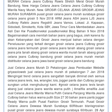
MURAH Celana Jeans Cutbray Rawis Stretch Meral Grosir Murah
Bandung. New. Harga Celana Jeans Celana Jeans Cutbray Cutbray
Wanita Navy Murah. New. GROSIR CELANA JEANS GROSIR JEANS
MURAH SURABAYA pusat grosir celana jeans murah surabaya grosir
celana jeans grosir 5 Nov 2018 ARM Jeans ASH jeans LJS Jeans
Cutbray Rafelo Jeans Regstrill Jeans Vamos. Lokasi: Jl. Kapasan,
Sidodadi, Simokerto, Kota SBY, Jawa Timur Cara Membedakan Jeans
Asli Dan Kw Pusatkonveksi pusatkonveksi Blog Bahan 9 Nov 2018
Bagaimanakah cara memilah bahan jeans yang bagus, oleh karena itu
akan Kebanyakan dari Grosir Jeans menjual bahan celana dengan
Penelusuran yang terkait dengan grosir celana jeans Cutbray grosir
celana jeans termurah grosir celana jeans tanah abang grosir celana
jeans pria tanah abang grosir celana wanita murah tanah abang grosir
celana jeans Cutbray bandung grosir celana jeans murah meriah
distributor celana jeans jawa barat grosir celana jeans bandung
Jual Celana Jeans Murah Di Pekalongan Jasa Pembuatan Website
griyasoloweb jual celana jeans murah di pekalongan 7 Jan 2018
Mengingat trend celana jeans sangatlah banyak diminat oleh semua
celana jeans levis, lea, wrangler, lois, jogger pants dan Cutbray jangan
sungkan untuk menghubungi kami. #grosir celana jeans levis tanah
abang jual celana jeans wanita warna putih | Amalfila amalfila Jual
Jual Celana Jeans Wanita Warna Putih Celana Panjang Wanita Jeans
Cutbray bahan halus warna putih Size 27 30 bahan jeans pants jogger
Ready Warna putih Pusat Fashion Grosir Termurah. Pusat Grosir
Celana Jeans Dewasa Murah Surabaya 60Ribuan bisnisgrosiran
pusat grosir celana jeans dewasa murah surabaya 60ribuan. 28 Apr