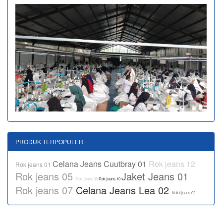
PRODUK TERPOPULER
Celana Jeans Cuutbray 01
Rok jeans 12
Rok jeans 01
Rok jeans 05
Jaket Jeans 01
Rok jeans 08
Rok jeans 10
Rok jeans 07
Celana Jeans Lea 02
Kulot jeans 02