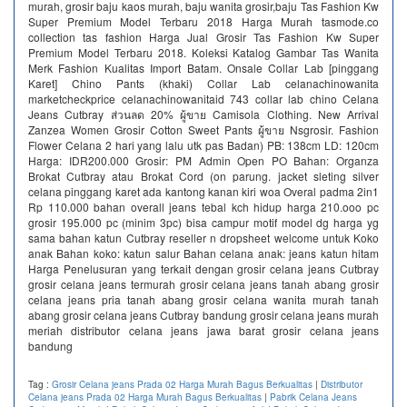
murah, grosir baju kaos murah, baju wanita grosir,baju Tas Fashion Kw
Super Premium Model Terbaru 2018 Harga Murah tasmode.co
collection tas fashion Harga Jual Grosir Tas Fashion Kw Super
Premium Model Terbaru 2018. Koleksi Katalog Gambar Tas Wanita
Merk Fashion Kualitas Import Batam. Onsale Collar Lab [pinggang
Karet] Chino Pants (khaki) Collar Lab celanachinowanita
marketcheckprice celanachinowanitaid 743 collar lab chino Celana
Jeans Cutbray ส่วนลด 20% ผู้ขาย Camisola Clothing. New Arrival
Zanzea Women Grosir Cotton Sweet Pants ผู้ขาย Nsgrosir. Fashion
Flower Celana 2 hari yang lalu utk pas Badan) PB: 138cm LD: 120cm
Harga: IDR200.000 Grosir: PM Admin Open PO Bahan: Organza
Brokat Cutbray atau Brokat Cord (on parung. jacket sleting silver
celana pinggang karet ada kantong kanan kiri woa Overal padma 2in1
Rp 110.000 bahan overall jeans tebal kch hidup harga 210.ooo pc
grosir 195.000 pc (minim 3pc) bisa campur motif model dg harga yg
sama bahan katun Cutbray reseller n dropsheet welcome untuk Koko
anak Bahan koko: katun salur Bahan celana anak: jeans katun hitam
Harga Penelusuran yang terkait dengan grosir celana jeans Cutbray
grosir celana jeans termurah grosir celana jeans tanah abang grosir
celana jeans pria tanah abang grosir celana wanita murah tanah
abang grosir celana jeans Cutbray bandung grosir celana jeans murah
meriah distributor celana jeans jawa barat grosir celana jeans
bandung
Tag :
Grosir Celana jeans Prada 02 Harga Murah Bagus Berkualitas
|
Distributor
Celana jeans Prada 02 Harga Murah Bagus Berkualitas
|
Pabrik Celana Jeans