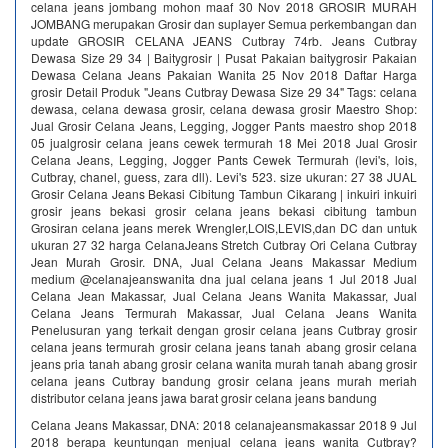
celana jeans jombang mohon maaf 30 Nov 2018 GROSIR MURAH
JOMBANG merupakan Grosir dan suplayer Semua perkembangan dan
update GROSIR CELANA JEANS Cutbray 74rb. Jeans Cutbray
Dewasa Size 29 34 | Baitygrosir | Pusat Pakaian baitygrosir Pakaian
Dewasa Celana Jeans Pakaian Wanita 25 Nov 2018 Daftar Harga
grosir Detail Produk "Jeans Cutbray Dewasa Size 29 34" Tags: celana
dewasa, celana dewasa grosir, celana dewasa grosir Maestro Shop:
Jual Grosir Celana Jeans, Legging, Jogger Pants maestro shop 2018
05 jualgrosir celana jeans cewek termurah 18 Mei 2018 Jual Grosir
Celana Jeans, Legging, Jogger Pants Cewek Termurah (levi's, lois,
Cutbray, chanel, guess, zara dll). Levi's 523. size ukuran: 27 38 JUAL
Grosir Celana Jeans Bekasi Cibitung Tambun Cikarang | inkuiri inkuiri
grosir jeans bekasi grosir celana jeans bekasi cibitung tambun
Grosiran celana jeans merek Wrengler,LOIS,LEVIS,dan DC dan untuk
ukuran 27 32 harga CelanaJeans Stretch Cutbray Ori Celana Cutbray
Jean Murah Grosir. DNA, Jual Celana Jeans Makassar Medium
medium @celanajeanswanita dna jual celana jeans 1 Jul 2018 Jual
Celana Jean Makassar, Jual Celana Jeans Wanita Makassar, Jual
Celana Jeans Termurah Makassar, Jual Celana Jeans Wanita
Penelusuran yang terkait dengan grosir celana jeans Cutbray grosir
celana jeans termurah grosir celana jeans tanah abang grosir celana
jeans pria tanah abang grosir celana wanita murah tanah abang grosir
celana jeans Cutbray bandung grosir celana jeans murah meriah
distributor celana jeans jawa barat grosir celana jeans bandung
Celana Jeans Makassar, DNA: 2018 celanajeansmakassar 2018 9 Jul
2018 berapa keuntungan menjual celana jeans wanita Cutbray?