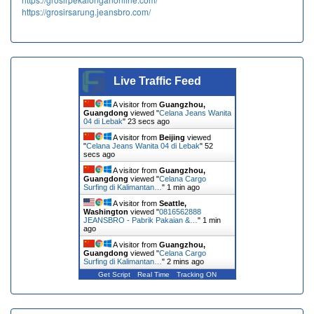
https://grosirsarung.jeansbro.com/
Live Traffic Feed
A visitor from
Guangzhou,
Guangdong
viewed "
Celana Jeans Wanita
04 di Lebak
"
24 secs ago
A visitor from
Beijing
viewed
"
Celana Jeans Wanita 04 di Lebak
"
53
secs ago
A visitor from
Guangzhou,
Guangdong
viewed "
Celana Cargo
Surfing di Kalimantan…
"
1 min ago
A visitor from
Seattle,
Washington
viewed "
0816562888
JEANSBRO - Pabrik Pakaian &…
"
1 min
ago
A visitor from
Guangzhou,
Guangdong
viewed "
Celana Cargo
Surfing di Kalimantan…
"
2 mins ago
Get Script
Real Time
Tracking ON