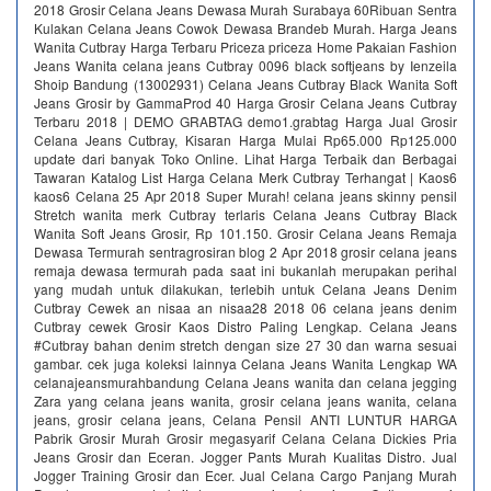
2018 Grosir Celana Jeans Dewasa Murah Surabaya 60Ribuan Sentra
Kulakan Celana Jeans Cowok Dewasa Brandeb Murah. Harga Jeans
Wanita Cutbray Harga Terbaru Priceza priceza Home Pakaian Fashion
Jeans Wanita celana jeans Cutbray 0096 black softjeans by Ienzeila
Shoip Bandung (13002931) Celana Jeans Cutbray Black Wanita Soft
Jeans Grosir by GammaProd 40 Harga Grosir Celana Jeans Cutbray
Terbaru 2018 | DEMO GRABTAG demo1.grabtag Harga Jual Grosir
Celana Jeans Cutbray, Kisaran Harga Mulai Rp65.000 Rp125.000
update dari banyak Toko Online. Lihat Harga Terbaik dan Berbagai
Tawaran Katalog List Harga Celana Merk Cutbray Terhangat | Kaos6
kaos6 Celana 25 Apr 2018 Super Murah! celana jeans skinny pensil
Stretch wanita merk Cutbray terlaris Celana Jeans Cutbray Black
Wanita Soft Jeans Grosir, Rp 101.150. Grosir Celana Jeans Remaja
Dewasa Termurah sentragrosiran blog 2 Apr 2018 grosir celana jeans
remaja dewasa termurah pada saat ini bukanlah merupakan perihal
yang mudah untuk dilakukan, terlebih untuk Celana Jeans Denim
Cutbray Cewek an nisaa an nisaa28 2018 06 celana jeans denim
Cutbray cewek Grosir Kaos Distro Paling Lengkap. Celana Jeans
#Cutbray bahan denim stretch dengan size 27 30 dan warna sesuai
gambar. cek juga koleksi lainnya Celana Jeans Wanita Lengkap WA
celanajeansmurahbandung Celana Jeans wanita dan celana jegging
Zara yang celana jeans wanita, grosir celana jeans wanita, celana
jeans, grosir celana jeans, Celana Pensil ANTI LUNTUR HARGA
Pabrik Grosir Murah Grosir megasyarif Celana Celana Dickies Pria
Jeans Grosir dan Eceran. Jogger Pants Murah Kualitas Distro. Jual
Jogger Training Grosir dan Ecer. Jual Celana Cargo Panjang Murah