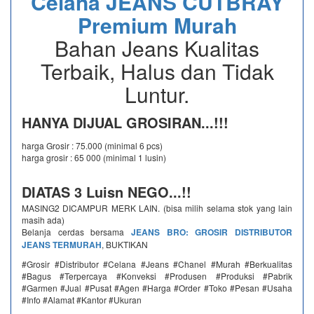
Celana JEANS CUTBRAY
Premium Murah
Bahan Jeans Kualitas
Terbaik, Halus dan Tidak
Luntur.
HANYA DIJUAL GROSIRAN...!!!
harga Grosir : 75.000 (minimal 6 pcs)
harga grosir : 65 000 (minimal 1 lusin)
DIATAS 3 Luisn NEGO...!!
MASING2 DICAMPUR MERK LAIN. (bisa milih selama stok yang lain
masih ada)
Belanja cerdas bersama
JEANS BRO: GROSIR DISTRIBUTOR
JEANS TERMURAH
, BUKTIKAN
#Grosir #Distributor #Celana #Jeans #Chanel #Murah #Berkualitas
#Bagus #Terpercaya #Konveksi #Produsen #Produksi #Pabrik
#Garmen #Jual #Pusat #Agen #Harga #Order #Toko #Pesan #Usaha
#Info #Alamat #Kantor #Ukuran