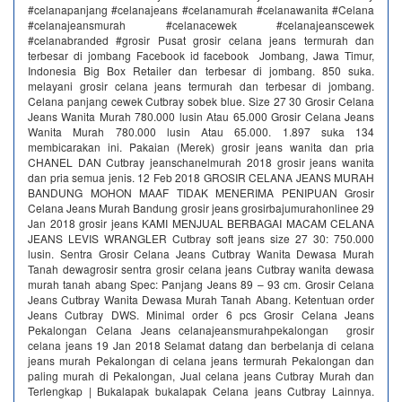
#celanapanjang #celanajeans #celanamurah #celanawanita #Celana
#celanajeansmurah #celanacewek #celanajeanscewek
#celanabranded #grosir Pusat grosir celana jeans termurah dan
terbesar di jombang Facebook id facebook Jombang, Jawa Timur,
Indonesia Big Box Retailer dan terbesar di jombang. 850 suka.
melayani grosir celana jeans termurah dan terbesar di jombang.
Celana panjang cewek Cutbray sobek blue. Size 27 30 Grosir Celana
Jeans Wanita Murah 780.000 lusin Atau 65.000 Grosir Celana Jeans
Wanita Murah 780.000 lusin Atau 65.000. 1.897 suka 134
membicarakan ini. Pakaian (Merek) grosir jeans wanita dan pria
CHANEL DAN Cutbray jeanschanelmurah 2018 grosir jeans wanita
dan pria semua jenis. 12 Feb 2018 GROSIR CELANA JEANS MURAH
BANDUNG MOHON MAAF TIDAK MENERIMA PENIPUAN Grosir
Celana Jeans Murah Bandung grosir jeans grosirbajumurahonlinee 29
Jan 2018 grosir jeans KAMI MENJUAL BERBAGAI MACAM CELANA
JEANS LEVIS WRANGLER Cutbray soft jeans size 27 30: 750.000
lusin. Sentra Grosir Celana Jeans Cutbray Wanita Dewasa Murah
Tanah dewagrosir sentra grosir celana jeans Cutbray wanita dewasa
murah tanah abang Spec: Panjang Jeans 89 – 93 cm. Grosir Celana
Jeans Cutbray Wanita Dewasa Murah Tanah Abang. Ketentuan order
Jeans Cutbray DWS. Minimal order 6 pcs Grosir Celana Jeans
Pekalongan Celana Jeans celanajeansmurahpekalongan grosir
celana jeans 19 Jan 2018 Selamat datang dan berbelanja di celana
jeans murah Pekalongan di celana jeans termurah Pekalongan dan
paling murah di Pekalongan, Jual celana jeans Cutbray Murah dan
Terlengkap | Bukalapak bukalapak Celana jeans Cutbray Lainnya.