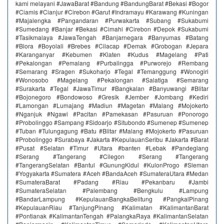
kami melayani #JawaBarat #Bandung #BandungBarat #Bekasi #Bogor
#Ciamis #Cianjur #Cirebon #Garut #Indramayu #Karawang #Kuningan
#Majalengka #Pangandaran #Purwakarta #Subang #Sukabumi
#Sumedang #Banjar #Bekasi #Cimahi #Cirebon #Depok #Sukabumi
#Tasikmalaya #JawaTengah #Banjarnegara #Banyumas #Batang
#Blora #Boyolali #Brebes #Cilacap #Demak #Grobogan #Jepara
#Karanganyar #Kebumen #Klaten #Kudus #Magelang #Pati
#Pekalongan #Pemalang #Purbalingga #Purworejo #Rembang
#Semarang #Sragen #Sukoharjo #Tegal #Temanggung #Wonogiri
#Wonosobo #Magelang #Pekalongan #Salatiga #Semarang
#Surakarta #Tegal #JawaTimur #Bangkalan #Banyuwangi #Blitar
#Bojonegoro #Bondowoso #Gresik #Jember #Jombang #Kediri
#Lamongan #Lumajang #Madiun #Magetan #Malang #Mojokerto
#Nganjuk #Ngawi #Pacitan #Pamekasan #Pasuruan #Ponorogo
#Probolinggo #Sampang #Sidoarjo #Situbondo #Sumenep #Sumenep
#Tuban #Tulungagung #Batu #Blitar #Malang #Mojokerto #Pasuruan
#Probolinggo #Surabaya #Jakarta #KepulauanSeribu #Jakarta #Barat
#Pusat #Selatan #Timur #Utara #banten #Lebak #Pandeglang
#Serang #Tangerang #Cilegon #Serang #Tangerang
#TangerangSelatan #Bantul #GunungKidul #KulonProgo #Sleman
#Yogyakarta #Sumatera #Aceh #BandaAceh #SumateraUtara #Medan
#SumateraBarat #Padang #Riau #Pekanbaru #Jambi
#SumateraSelatan #Palembang #Bengkulu #Lampung
#BandarLampung #KepulauanBangkaBelitung #PangkalPinang
#KepulauanRiau #TanjungPinang #Kalimatan #KalimantanBarat
#Pontianak #KalimantanTengah #PalangkaRaya #KalimantanSelatan