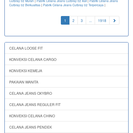
Cutbray 02 Murah
|
Pabrik Celana Jeans Cutbray 02 Asli
|
Pabrik Celana Jeans
Cutbray 02 Berkualitas
|
Pabrik Celana Jeans Cutbray 02 Terpercaya
|
(current)
1
2
3
...
1918
CELANA LOOSE FIT
KONVEKSI CELANA CARGO
KONVEKSI KEMEJA
PAKAIAN WANITA
CELANA JEANS OXYBRO
CELANA JEANS REGULER FIT
KONVEKSI CELANA CHINO
CELANA JEANS PENDEK