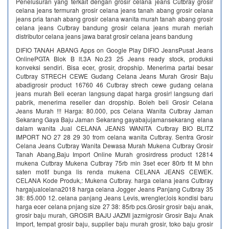
Penelusuran yang terkait dengan grosir celana jeans Cutbray grosir
celana jeans termurah grosir celana jeans tanah abang grosir celana
jeans pria tanah abang grosir celana wanita murah tanah abang grosir
celana jeans Cutbray bandung grosir celana jeans murah meriah
distributor celana jeans jawa barat grosir celana jeans bandung
DIFIO TANAH ABANG Apps on Google Play DIFIO JeansPusat Jeans
OnlinePGTA Blok B lt.3A No.23 25 Jeans ready stock, produksi
konveksi sendiri. Bisa ecer, grosir, dropship. Menerima partai besar
Cutbray STRECH CEWE Gudang Celana Jeans Murah Grosir Baju
abadigrosir product 16760 46 Cutbray strech cewe gudang celana
jeans murah Beli eceran langsung dapat harga grosir! langsung dari
pabrik, menerima reseller dan dropship. Boleh beli Grosir Celana
Jeans Murah !!! Harga: 80.000, pcs Celana Wanita Cutbray Jaman
Sekarang Gaya Baju Jaman Sekarang gayabajujamansekarang elana
dalam wanita Jual CELANA JEANS WANITA Cutbray BIO BLITZ
IMPORT NO 27 28 29 30 from celana wanita Cutbray. Sentra Grosir
Celana Jeans Cutbray Wanita Dewasa Murah Mukena Cutbray Grosir
Tanah Abang,Baju Import Online Murah grosirdress product 12814
mukena Cutbray Mukena Cutbray 75rb min 3set ecer 80rb fit M bhn
saten motif bunga lis renda mukena CELANA JEANS CEWEK.
CELANA Kode Produk,: Mukena Cutbray. harga celana jeans Cutbray
hargajualcelana2018 harga celana Jogger Jeans Panjang Cutbray 35
38: 85.000 12. celana panjang Jeans Levis, wrengler,lois kondisi baru
harga ecer celana pnjang size 27 38: 85rb pcs.Grosir grosir baju anak,
grosir baju murah, GROSIR BAJU JAZMI jazmigrosir Grosir Baju Anak
Import, tempat grosir baju, supplier baju murah grosir, toko baju grosir