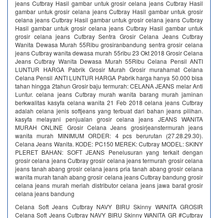
jeans Cutbray Hasil gambar untuk grosir celana jeans Cutbray Hasil
gambar untuk grosir celana jeans Cutbray Hasil gambar untuk grosir
celana jeans Cutbray Hasil gambar untuk grosir celana jeans Cutbray
Hasil gambar untuk grosir celana jeans Cutbray Hasil gambar untuk
grosir celana jeans Cutbray Sentra Grosir Celana Jeans Cutbray
Wanita Dewasa Murah 55Ribu grosiranbandung sentra grosir celana
jeans Cutbray wanita dewasa murah 55ribu 23 Okt 2018 Grosir Celana
Jeans Cutbray Wanita Dewasa Murah 55Ribu Celana Pensil ANTI
LUNTUR HARGA Pabrik Grosir Murah Grosir murahamat Celana
Celana Pensil ANTI LUNTUR HARGA Pabrik harga hanya 50.000 bisa
tahan hingga 2tahun Grosir baju termurah: CELANA JEANS melar Anti
Luntur. celana jeans Cutbray murah wanita barang murah jaminan
berkwalitas kasyfa celana wanita 21 Feb 2018 celana jeans Cutbray
adalah celana jenis softjeans yang terbuat dari bahan jeans pilihan.
kasyfa melayani penjualan grosir celana jeans JEANS WANITA
MURAH ONLINE Grosir Celana Jeans grosirjeanstermurah jeans
wanita murah MINIMUM ORDER: 4 pcs berurutan (27.28.29.30).
Celana Jeans Wanita. KODE: PC150 MEREK: Cutbray MODEL: SKINY
PLERET BAHAN: SOFT JEANS Penelusuran yang terkait dengan
grosir celana jeans Cutbray grosir celana jeans termurah grosir celana
jeans tanah abang grosir celana jeans pria tanah abang grosir celana
wanita murah tanah abang grosir celana jeans Cutbray bandung grosir
celana jeans murah meriah distributor celana jeans jawa barat grosir
celana jeans bandung
Celana Soft Jeans Cutbray NAVY BIRU Skinny WANITA GROSIR
Celana Soft Jeans Cutbray NAVY BIRU Skinny WANITA GR #Cutbray