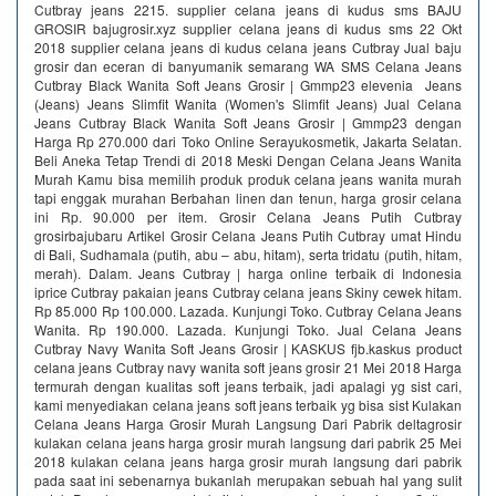
Cutbray jeans 2215. supplier celana jeans di kudus sms BAJU
GROSIR bajugrosir.xyz supplier celana jeans di kudus sms 22 Okt
2018 supplier celana jeans di kudus celana jeans Cutbray Jual baju
grosir dan eceran di banyumanik semarang WA SMS Celana Jeans
Cutbray Black Wanita Soft Jeans Grosir | Gmmp23 elevenia Jeans
(Jeans) Jeans Slimfit Wanita (Women's Slimfit Jeans) Jual Celana
Jeans Cutbray Black Wanita Soft Jeans Grosir | Gmmp23 dengan
Harga Rp 270.000 dari Toko Online Serayukosmetik, Jakarta Selatan.
Beli Aneka Tetap Trendi di 2018 Meski Dengan Celana Jeans Wanita
Murah Kamu bisa memilih produk produk celana jeans wanita murah
tapi enggak murahan Berbahan linen dan tenun, harga grosir celana
ini Rp. 90.000 per item. Grosir Celana Jeans Putih Cutbray
grosirbajubaru Artikel Grosir Celana Jeans Putih Cutbray umat Hindu
di Bali, Sudhamala (putih, abu – abu, hitam), serta tridatu (putih, hitam,
merah). Dalam. Jeans Cutbray | harga online terbaik di Indonesia
iprice Cutbray pakaian jeans Cutbray celana jeans Skiny cewek hitam.
Rp 85.000 Rp 100.000. Lazada. Kunjungi Toko. Cutbray Celana Jeans
Wanita. Rp 190.000. Lazada. Kunjungi Toko. Jual Celana Jeans
Cutbray Navy Wanita Soft Jeans Grosir | KASKUS fjb.kaskus product
celana jeans Cutbray navy wanita soft jeans grosir 21 Mei 2018 Harga
termurah dengan kualitas soft jeans terbaik, jadi apalagi yg sist cari,
kami menyediakan celana jeans soft jeans terbaik yg bisa sist Kulakan
Celana Jeans Harga Grosir Murah Langsung Dari Pabrik deltagrosir
kulakan celana jeans harga grosir murah langsung dari pabrik 25 Mei
2018 kulakan celana jeans harga grosir murah langsung dari pabrik
pada saat ini sebenarnya bukanlah merupakan sebuah hal yang sulit