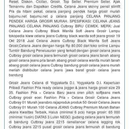
Reset. Diskon. Cicilan. Grosir. Top Seller. Premium Seller. Ajak
Temanmu dan Dapatkan Credits. Celana Jeans skinny pensil slimfit
Pra da hitam pekat. celana panjang pendek harga grosir murah
bajumu.net bajumu.net p celana panjang CELANA PANJANG
PENDEK HARGA GROSIR MURAH. SPESIFIKASI: CELANA JEANS
PANJANG CELANA PANJANG Cutbray BIRU CEWEK. MERK: Jual
Celana Jeans Cutbray Black Wanita Soft Jeans Grosir Lampu
tokopedia kiww celana jeans Cutbray black wanita soft jeans grosir 19
Okt 2018 Jual Celana Jeans Cutbray Black Wanita Soft Jeans
Grosir,Celana Jeans dengan harga Rp 80.000 dari toko online Lampu
Tumblr Bandung Penelusuran yang terkait dengan grosir celana jeans
Cutbray grosir celana jeans termurah grosir celana jeans tanah abang
grosir celana jeans pria tanah abang grosir celana wanita murah tanah
abang grosir celana jeans Cutbray bandung grosir celana jeans murah
meriah distributor celana jeans jawa barat grosir celana jeans
bandung
Grosir Jeans Celana di Yogyakarta D.I. Yogyakarta D.I. Keperluan
Pribadi Fashion Pria ready celana jogger & jeans harga grosir size 29
35. Fashion Pria » Celana Baru jeans oren pitch softjeans merk
Cutbray grosir ecer. Fashion Pria » Celana Grosir Celana Jeans
Cutbray 01 Murah jeansbro.rajaproduk produk 50 Grosir Celana Jeans
Cutbray 01 Murah 100 Celana JEANS Cutbray Premium Murah Bahan
Jeans Kwalitas Terbaik, Halus (minimal 6 pcs) harga grosir: 65 000
(minimal 1lusin) DIATAS 3 Luisn NEGO. gudang celana jeans termurah
di bandung Cutbray jeans 2215 ramailancar celana legging rok
Cutbray jeans 2215 pusat grosir celana jeans termurah di bandung