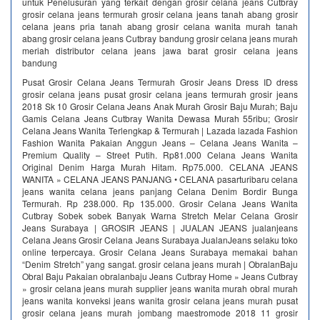
untuk Penelusuran yang terkait dengan grosir celana jeans Cutbray
grosir celana jeans termurah grosir celana jeans tanah abang grosir
celana jeans pria tanah abang grosir celana wanita murah tanah
abang grosir celana jeans Cutbray bandung grosir celana jeans murah
meriah distributor celana jeans jawa barat grosir celana jeans
bandung
Pusat Grosir Celana Jeans Termurah Grosir Jeans Dress ID dress
grosir celana jeans pusat grosir celana jeans termurah grosir jeans
2018 Sk 10 Grosir Celana Jeans Anak Murah Grosir Baju Murah; Baju
Gamis Celana Jeans Cutbray Wanita Dewasa Murah 55ribu; Grosir
Celana Jeans Wanita Terlengkap & Termurah | Lazada lazada Fashion
Fashion Wanita Pakaian Anggun Jeans – Celana Jeans Wanita –
Premium Quality – Street Putih. Rp81.000 Celana Jeans Wanita
Original Denim Harga Murah Hitam. Rp75.000. CELANA JEANS
WANITA » CELANA JEANS PANJANG • CELANA pasarturibaru celana
jeans wanita celana jeans panjang Celana Denim Bordir Bunga
Termurah. Rp 238.000. Rp 135.000. Grosir Celana Jeans Wanita
Cutbray Sobek sobek Banyak Warna Stretch Melar Celana Grosir
Jeans Surabaya | GROSIR JEANS | JUALAN JEANS jualanjeans
Celana Jeans Grosir Celana Jeans Surabaya JualanJeans selaku toko
online terpercaya. Grosir Celana Jeans Surabaya memakai bahan
“Denim Stretch” yang sangat. grosir celana jeans murah | ObralanBaju
Obral Baju Pakaian obralanbaju Jeans Cutbray Home » Jeans Cutbray
» grosir celana jeans murah supplier jeans wanita murah obral murah
jeans wanita konveksi jeans wanita grosir celana jeans murah pusat
grosir celana jeans murah jombang maestromode 2018 11 grosir