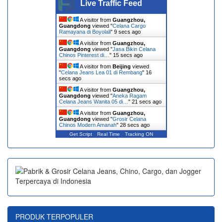
Live Traffic Feed
A visitor from
Guangzhou,
Guangdong
viewed "
Celana Cargo
Ramayana di Boyolali
"
9 secs ago
A visitor from
Guangzhou,
Guangdong
viewed "
Jasa Bikin Celana
Chinos Pinterest di…
"
15 secs ago
A visitor from
Beijing
viewed
"
Celana Jeans Lea 01 di Rembang
"
16
secs ago
A visitor from
Guangzhou,
Guangdong
viewed "
Aneka Ragam
Celana Jeans Wanita 05 di…
"
21 secs ago
A visitor from
Guangzhou,
Guangdong
viewed "
Grosir Celana
Chinos Modern Amanah
"
28 secs ago
Get Script
Real Time
Tracking ON
PRODUK TERPOPULER