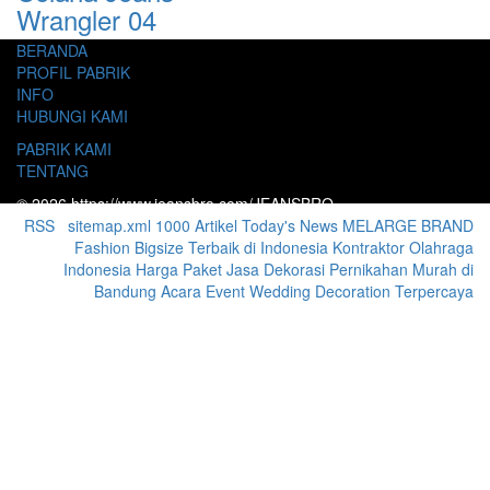
Wrangler 04
BERANDA
PROFIL PABRIK
INFO
HUBUNGI KAMI
PABRIK KAMI
TENTANG
© 2026 https://www.jeansbro.com/JEANSBRO
RSS
|
sitemap.xml
1000 Artikel
Today's News
MELARGE BRAND
Fashion Bigsize Terbaik di Indonesia
Kontraktor Olahraga
Indonesia
Harga Paket Jasa Dekorasi Pernikahan Murah di
Bandung Acara Event Wedding Decoration Terpercaya