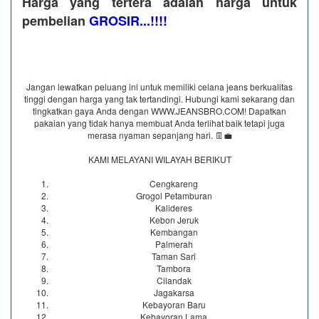
Harga yang tertera adalah harga untuk
pembelian
GROSIR...!!!!
Jangan lewatkan peluang ini untuk memiliki celana jeans berkualitas
tinggi dengan harga yang tak tertandingi. Hubungi kami sekarang dan
tingkatkan gaya Anda dengan WWW.JEANSBRO.COM! Dapatkan
pakaian yang tidak hanya membuat Anda terlihat baik tetapi juga
merasa nyaman sepanjang hari. 👖💼
KAMI MELAYANI WILAYAH BERIKUT
Cengkareng
Grogol Petamburan
Kalideres
Kebon Jeruk
Kembangan
Palmerah
Taman Sari
Tambora
Cilandak
Jagakarsa
Kebayoran Baru
Kebayoran Lama