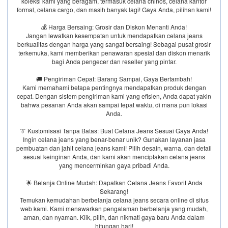
koleksi kami yang beragam, termasuk celana chinos, celana kantor
formal, celana cargo, dan masih banyak lagi! Gaya Anda, pilihan kami!
💰 Harga Bersaing: Grosir dan Diskon Menanti Anda!
Jangan lewatkan kesempatan untuk mendapatkan celana jeans
berkualitas dengan harga yang sangat bersaing! Sebagai pusat grosir
terkemuka, kami memberikan penawaran spesial dan diskon menarik
bagi Anda pengecer dan reseller yang pintar.
🚚 Pengiriman Cepat: Barang Sampai, Gaya Bertambah!
Kami memahami betapa pentingnya mendapatkan produk dengan
cepat. Dengan sistem pengiriman kami yang efisien, Anda dapat yakin
bahwa pesanan Anda akan sampai tepat waktu, di mana pun lokasi
Anda.
👔 Kustomisasi Tanpa Batas: Buat Celana Jeans Sesuai Gaya Anda!
Ingin celana jeans yang benar-benar unik? Gunakan layanan jasa
pembuatan dan jahit celana jeans kami! Pilih desain, warna, dan detail
sesuai keinginan Anda, dan kami akan menciptakan celana jeans
yang mencerminkan gaya pribadi Anda.
🌟 Belanja Online Mudah: Dapatkan Celana Jeans Favorit Anda
Sekarang!
Temukan kemudahan berbelanja celana jeans secara online di situs
web kami. Kami menawarkan pengalaman berbelanja yang mudah,
aman, dan nyaman. Klik, pilih, dan nikmati gaya baru Anda dalam
hitungan hari!