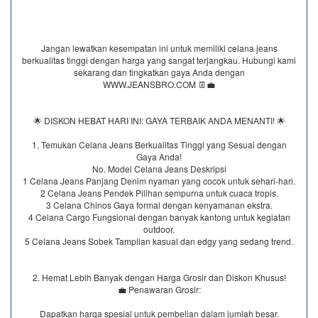
Jangan lewatkan kesempatan ini untuk memiliki celana jeans
berkualitas tinggi dengan harga yang sangat terjangkau. Hubungi kami
sekarang dan tingkatkan gaya Anda dengan
WWW.JEANSBRO.COM 👖💼
🌟 DISKON HEBAT HARI INI: GAYA TERBAIK ANDA MENANTI! 🌟
1. Temukan Celana Jeans Berkualitas Tinggi yang Sesuai dengan
Gaya Anda!
No. Model Celana Jeans Deskripsi
1 Celana Jeans Panjang Denim nyaman yang cocok untuk sehari-hari.
2 Celana Jeans Pendek Pilihan sempurna untuk cuaca tropis.
3 Celana Chinos Gaya formal dengan kenyamanan ekstra.
4 Celana Cargo Fungsional dengan banyak kantong untuk kegiatan
outdoor.
5 Celana Jeans Sobek Tampilan kasual dan edgy yang sedang trend.
2. Hemat Lebih Banyak dengan Harga Grosir dan Diskon Khusus!
💼 Penawaran Grosir:
Dapatkan harga spesial untuk pembelian dalam jumlah besar.