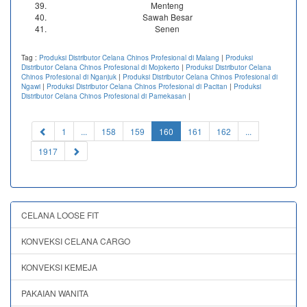
Menteng
Sawah Besar
Senen
Tag :
Produksi Distributor Celana Chinos Profesional di Malang
|
Produksi
Distributor Celana Chinos Profesional di Mojokerto
|
Produksi Distributor Celana
Chinos Profesional di Nganjuk
|
Produksi Distributor Celana Chinos Profesional di
Ngawi
|
Produksi Distributor Celana Chinos Profesional di Pacitan
|
Produksi
Distributor Celana Chinos Profesional di Pamekasan
|
(current)
1
...
158
159
160
161
162
...
1917
CELANA LOOSE FIT
KONVEKSI CELANA CARGO
KONVEKSI KEMEJA
PAKAIAN WANITA