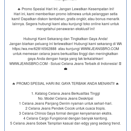
🔥 Promo Spesial Hari Ini: Jangan Lewatkan Kesempatan Ini!
Hari ini, kami memberikan promo istimewa untuk pelanggan setia
kami! Dapatkan diskon tambahan, gratis ongkir, atau bonus menarik
lainnya. Segera hubungi kami atau kunjungi toko online kami untuk
mengetahui penawaran eksklusif ini!
Hubungi Kami Sekarang dan Tingkatkan Gaya Anda!
Jangan biarkan peluang ini terlewatkan! Hubungi kami sekarang di WA
https://wa.me/62816562888​ atau kunjungi WWW.JEANSBRO.COM
untuk memesan celana jeans berkualitas tinggi dan meningkatkan
gaya Anda dengan harga yang tak terkalahkan!
WWW.JEANSBRO.COM - Solusi Celana Jeans Terbaik di Indonesia! 👖
💼
🔥 PROMO SPESIAL HARI INI: GAYA TERBAIK ANDA MENANTI! 🔥
1. Katalog Celana Jeans Berkualitas Tinggi
No. Model Celana Jeans Deskripsi
1 Celana Jeans Panjang Denim nyaman untuk sehari-hari.
2 Celana Jeans Pendek Cocok untuk cuaca tropis.
3 Celana Chinos Gaya formal dengan kenyamanan ekstra.
4 Celana Cargo Fungsional dengan banyak kantong.
5 Celana Jeans Sobek Tampilan kasual dan edgy yang sedang trend.