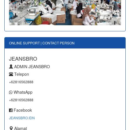
ONLINE SUPPORT | CONTACT PERSON
JEANSBRO
ADMIN JEANSBRO
Telepon
+62816562888
WhatsApp
+62816562888
Facebook
JEANSBRO.IDN
Alamat