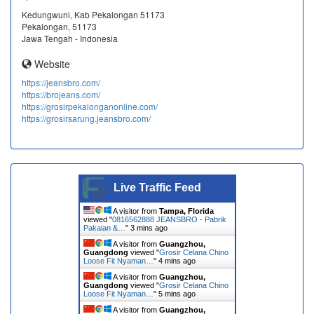
Kedungwuni, Kab Pekalongan 51173
Pekalongan, 51173
Jawa Tengah - Indonesia
Website
https://jeansbro.com/
https://brojeans.com/
https://grosirpekalonganonline.com/
https://grosirsarung.jeansbro.com/
Live Traffic Feed
A visitor from
Tampa, Florida
viewed "
0816562888 JEANSBRO - Pabrik
Pakaian &…
"
3 mins ago
A visitor from
Guangzhou,
Guangdong
viewed "
Grosir Celana Chino
Loose Fit Nyaman…
"
4 mins ago
A visitor from
Guangzhou,
Guangdong
viewed "
Grosir Celana Chino
Loose Fit Nyaman…
"
5 mins ago
A visitor from
Guangzhou,