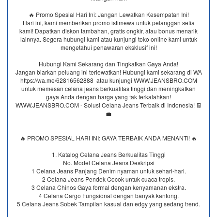
🔥 Promo Spesial Hari Ini: Jangan Lewatkan Kesempatan Ini!
Hari ini, kami memberikan promo istimewa untuk pelanggan setia
kami! Dapatkan diskon tambahan, gratis ongkir, atau bonus menarik
lainnya. Segera hubungi kami atau kunjungi toko online kami untuk
mengetahui penawaran eksklusif ini!
Hubungi Kami Sekarang dan Tingkatkan Gaya Anda!
Jangan biarkan peluang ini terlewatkan! Hubungi kami sekarang di WA
https://wa.me/62816562888​ atau kunjungi WWW.JEANSBRO.COM
untuk memesan celana jeans berkualitas tinggi dan meningkatkan
gaya Anda dengan harga yang tak terkalahkan!
WWW.JEANSBRO.COM - Solusi Celana Jeans Terbaik di Indonesia! 👖
💼
🔥 PROMO SPESIAL HARI INI: GAYA TERBAIK ANDA MENANTI! 🔥
1. Katalog Celana Jeans Berkualitas Tinggi
No. Model Celana Jeans Deskripsi
1 Celana Jeans Panjang Denim nyaman untuk sehari-hari.
2 Celana Jeans Pendek Cocok untuk cuaca tropis.
3 Celana Chinos Gaya formal dengan kenyamanan ekstra.
4 Celana Cargo Fungsional dengan banyak kantong.
5 Celana Jeans Sobek Tampilan kasual dan edgy yang sedang trend.