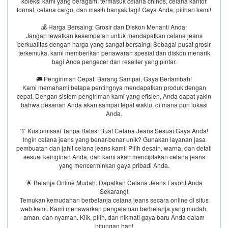
koleksi kami yang beragam, termasuk celana chinos, celana kantor
formal, celana cargo, dan masih banyak lagi! Gaya Anda, pilihan kami!
💰 Harga Bersaing: Grosir dan Diskon Menanti Anda!
Jangan lewatkan kesempatan untuk mendapatkan celana jeans
berkualitas dengan harga yang sangat bersaing! Sebagai pusat grosir
terkemuka, kami memberikan penawaran spesial dan diskon menarik
bagi Anda pengecer dan reseller yang pintar.
🚚 Pengiriman Cepat: Barang Sampai, Gaya Bertambah!
Kami memahami betapa pentingnya mendapatkan produk dengan
cepat. Dengan sistem pengiriman kami yang efisien, Anda dapat yakin
bahwa pesanan Anda akan sampai tepat waktu, di mana pun lokasi
Anda.
👔 Kustomisasi Tanpa Batas: Buat Celana Jeans Sesuai Gaya Anda!
Ingin celana jeans yang benar-benar unik? Gunakan layanan jasa
pembuatan dan jahit celana jeans kami! Pilih desain, warna, dan detail
sesuai keinginan Anda, dan kami akan menciptakan celana jeans
yang mencerminkan gaya pribadi Anda.
🌟 Belanja Online Mudah: Dapatkan Celana Jeans Favorit Anda
Sekarang!
Temukan kemudahan berbelanja celana jeans secara online di situs
web kami. Kami menawarkan pengalaman berbelanja yang mudah,
aman, dan nyaman. Klik, pilih, dan nikmati gaya baru Anda dalam
hitungan hari!