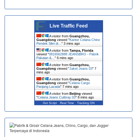
Live Traffic Feed
A visitor from
Guangzhou,
Guangdong
viewed "
Kantor Celana Chino
Pendek Slim di…
"
3 mins ago
A visitor from
Tampa, Florida
viewed "
0816562888 JEANSBRO - Pabrik
Pakaian &…
"
6 mins ago
A visitor from
Guangzhou,
Guangdong
viewed "
Jaket Jeans 03
"
7
mins ago
A visitor from
Guangzhou,
Guangdong
viewed "
Celana Cargo
Panjang Lazada
"
7 mins ago
A visitor from
Beijing
viewed
"
Celana Jeans Cutbray 03
"
8 mins ago
Get Script
Real Time
Tracking ON