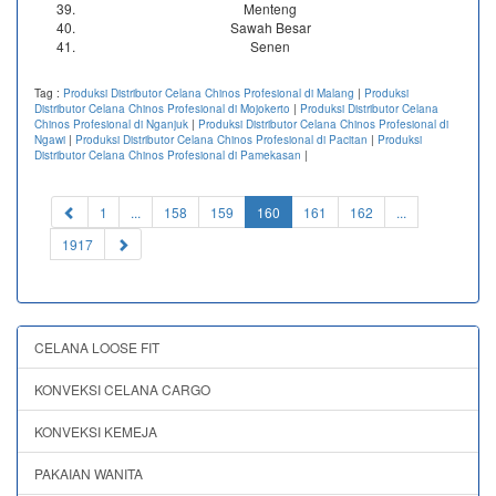
Menteng
Sawah Besar
Senen
Tag :
Produksi Distributor Celana Chinos Profesional di Malang
|
Produksi
Distributor Celana Chinos Profesional di Mojokerto
|
Produksi Distributor Celana
Chinos Profesional di Nganjuk
|
Produksi Distributor Celana Chinos Profesional di
Ngawi
|
Produksi Distributor Celana Chinos Profesional di Pacitan
|
Produksi
Distributor Celana Chinos Profesional di Pamekasan
|
(current)
1
...
158
159
160
161
162
...
1917
CELANA LOOSE FIT
KONVEKSI CELANA CARGO
KONVEKSI KEMEJA
PAKAIAN WANITA