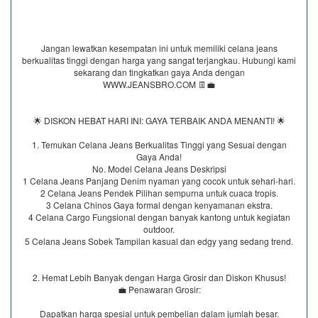
Jangan lewatkan kesempatan ini untuk memiliki celana jeans
berkualitas tinggi dengan harga yang sangat terjangkau. Hubungi kami
sekarang dan tingkatkan gaya Anda dengan
WWW.JEANSBRO.COM 👖💼
🌟 DISKON HEBAT HARI INI: GAYA TERBAIK ANDA MENANTI! 🌟
1. Temukan Celana Jeans Berkualitas Tinggi yang Sesuai dengan
Gaya Anda!
No. Model Celana Jeans Deskripsi
1 Celana Jeans Panjang Denim nyaman yang cocok untuk sehari-hari.
2 Celana Jeans Pendek Pilihan sempurna untuk cuaca tropis.
3 Celana Chinos Gaya formal dengan kenyamanan ekstra.
4 Celana Cargo Fungsional dengan banyak kantong untuk kegiatan
outdoor.
5 Celana Jeans Sobek Tampilan kasual dan edgy yang sedang trend.
2. Hemat Lebih Banyak dengan Harga Grosir dan Diskon Khusus!
💼 Penawaran Grosir:
Dapatkan harga spesial untuk pembelian dalam jumlah besar.