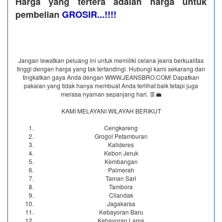
Harga yang tertera adalah harga untuk
pembelian
GROSIR...!!!!
Jangan lewatkan peluang ini untuk memiliki celana jeans berkualitas
tinggi dengan harga yang tak tertandingi. Hubungi kami sekarang dan
tingkatkan gaya Anda dengan WWW.JEANSBRO.COM! Dapatkan
pakaian yang tidak hanya membuat Anda terlihat baik tetapi juga
merasa nyaman sepanjang hari. 👖💼
KAMI MELAYANI WILAYAH BERIKUT
Cengkareng
Grogol Petamburan
Kalideres
Kebon Jeruk
Kembangan
Palmerah
Taman Sari
Tambora
Cilandak
Jagakarsa
Kebayoran Baru
Kebayoran Lama