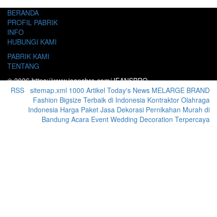
BERANDA
PROFIL PABRIK
INFO
HUBUNGI KAMI
PABRIK KAMI
TENTANG
© 2026 https://www.jeansbro.com/JEANSBRO
RSS
|
sitemap.xml
1000 Artikel
Today's News
MELARGE BRAND
Fashion Bigsize Terbaik di Indonesia
Kontraktor Olahraga
Indonesia
Harga Paket Jasa Dekorasi Pernikahan Murah di
Bandung Acara Event Wedding Decoration Terpercaya