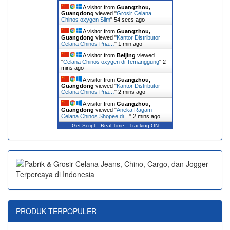
A visitor from
Guangzhou,
Guangdong
viewed "
Grosir Celana
Chinos oxygen Slim
"
54 secs ago
A visitor from
Guangzhou,
Guangdong
viewed "
Kantor Distributor
Celana Chinos Pria…
"
1 min ago
A visitor from
Beijing
viewed
"
Celana Chinos oxygen di Temanggung
"
2
mins ago
A visitor from
Guangzhou,
Guangdong
viewed "
Kantor Distributor
Celana Chinos Pria…
"
2 mins ago
A visitor from
Guangzhou,
Guangdong
viewed "
Aneka Ragam
Celana Chinos Shopee di…
"
2 mins ago
Get Script
Real Time
Tracking ON
PRODUK TERPOPULER