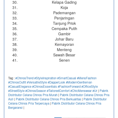
Kelapa Gading
Koja
Pademangan
Penjaringan
Tanjung Priok
Cempaka Putih
Gambir
Johar Baru
Kemayoran
Menteng
Sawah Besar
Senen
Tag :
#ChinosTrend #StyleInspiration #SmartCasual #MensFashion
#ChinosOutfit #VersatileStyle #DapperLook #ModernGentleman
#CasualElegance #ChinosEssentials #FashionForward #OfficeStyle
#StreetStyle #ChinosSeason #TailoredComfort #ChicMenswear #Ur
|
Pabrik
Distributor Celana Chinos Pria Murah
|
Pabrik Distributor Celana Chinos Pria
Asli
|
Pabrik Distributor Celana Chinos Pria Berkualitas
|
Pabrik Distributor
Celana Chinos Pria Terpercaya
|
Pabrik Distributor Celana Chinos Pria
Bergaransi
|