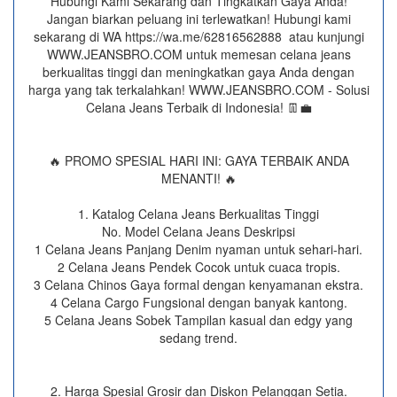
Hubungi Kami Sekarang dan Tingkatkan Gaya Anda!
Jangan biarkan peluang ini terlewatkan! Hubungi kami
sekarang di WA https://wa.me/62816562888​ atau kunjungi
WWW.JEANSBRO.COM untuk memesan celana jeans
berkualitas tinggi dan meningkatkan gaya Anda dengan
harga yang tak terkalahkan! WWW.JEANSBRO.COM - Solusi
Celana Jeans Terbaik di Indonesia! 👖💼
🔥 PROMO SPESIAL HARI INI: GAYA TERBAIK ANDA
MENANTI! 🔥
1. Katalog Celana Jeans Berkualitas Tinggi
No. Model Celana Jeans Deskripsi
1 Celana Jeans Panjang Denim nyaman untuk sehari-hari.
2 Celana Jeans Pendek Cocok untuk cuaca tropis.
3 Celana Chinos Gaya formal dengan kenyamanan ekstra.
4 Celana Cargo Fungsional dengan banyak kantong.
5 Celana Jeans Sobek Tampilan kasual dan edgy yang
sedang trend.
2. Harga Spesial Grosir dan Diskon Pelanggan Setia.