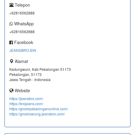
Telepon
+62816562888
WhatsApp
+62816562888
Facebook
JEANSBRO.IDN
Alamat
Kedungwuni, Kab Pekalongan 51173
Pekalongan, 51173
Jawa Tengah - Indonesia
Website
https://jeansbro.com/
https://brojeans.com/
https://grosirpekalonganonline.com/
https://grosirsarung.jeansbro.com/