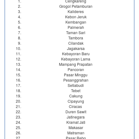
Cengkareng
Grogol Petamburan
Kalideres
Kebon Jeruk
Kembangan
Palmerah
Taman Sari
Tambora
Cilandak
Jagakarsa
Kebayoran Baru
Kebayoran Lama
Mampang Prapatan
Pancoran
Pasar Minggu
Pesanggrahan
Setiabudi
Tebet
Cakung
Cipayung
Ciracas
Duren Sawit
Jatinegara
Kramat Jati
Makasar
Matraman
Pasar Rebo