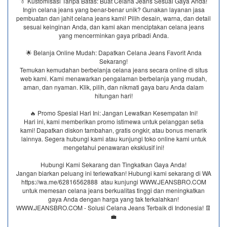
👔 Kustomisasi Tanpa Batas: Buat Celana Jeans Sesuai Gaya Anda!
Ingin celana jeans yang benar-benar unik? Gunakan layanan jasa
pembuatan dan jahit celana jeans kami! Pilih desain, warna, dan detail
sesuai keinginan Anda, dan kami akan menciptakan celana jeans
yang mencerminkan gaya pribadi Anda.
🌟 Belanja Online Mudah: Dapatkan Celana Jeans Favorit Anda
Sekarang!
Temukan kemudahan berbelanja celana jeans secara online di situs
web kami. Kami menawarkan pengalaman berbelanja yang mudah,
aman, dan nyaman. Klik, pilih, dan nikmati gaya baru Anda dalam
hitungan hari!
🔥 Promo Spesial Hari Ini: Jangan Lewatkan Kesempatan Ini!
Hari ini, kami memberikan promo istimewa untuk pelanggan setia
kami! Dapatkan diskon tambahan, gratis ongkir, atau bonus menarik
lainnya. Segera hubungi kami atau kunjungi toko online kami untuk
mengetahui penawaran eksklusif ini!
Hubungi Kami Sekarang dan Tingkatkan Gaya Anda!
Jangan biarkan peluang ini terlewatkan! Hubungi kami sekarang di WA
https://wa.me/62816562888​ atau kunjungi WWW.JEANSBRO.COM
untuk memesan celana jeans berkualitas tinggi dan meningkatkan
gaya Anda dengan harga yang tak terkalahkan!
WWW.JEANSBRO.COM - Solusi Celana Jeans Terbaik di Indonesia! 👖
💼