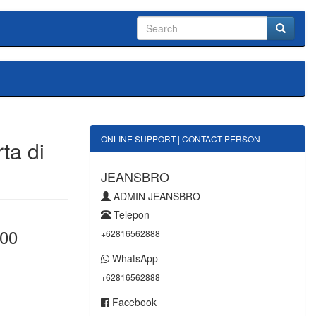
ONLINE SUPPORT | CONTACT PERSON
ta di
JEANSBRO
ADMIN JEANSBRO
Telepon
000
+62816562888
WhatsApp
+62816562888
Facebook