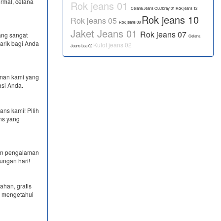
ormal, celana
Rok jeans 01
Celana Jeans Cuutbray 01
Rok jeans 12
Rok jeans 10
Rok jeans 05
Rok jeans 08
Jaket Jeans 01
Rok jeans 07
ang sangat
Celana
arik bagi Anda
Kulot jeans 02
Jeans Lea 02
man kami yang
asi Anda.
ns kami! Pilih
ns yang
kan pengalaman
ungan hari!
ahan, gratis
k mengetahui