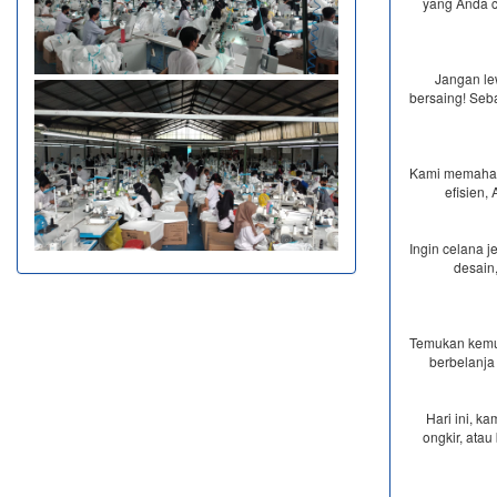
yang Anda ca
Jangan le
bersaing! Seb
Kami memaham
efisien,
Ingin celana 
desain
Temukan kemud
berbelanja
Hari ini, k
ongkir, ata