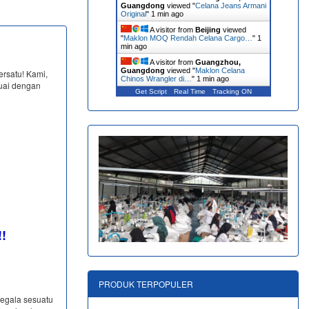
Guangdong
viewed "
Celana Jeans Armani
Original
"
1 min ago
A visitor from
Beijing
viewed
"
Maklon MOQ Rendah Celana Cargo…
"
1
min ago
A visitor from
Guangzhou,
Guangdong
viewed "
Maklon Celana
ersatu! Kami,
Chinos Wrangler di…
"
1 min ago
uai dengan
Get Script
Real Time
Tracking ON
!!
PRODUK TERPOPULER
segala sesuatu