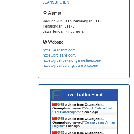
JEANSBRO.IDN
Alamat
Kedungwuni, Kab Pekalongan 51173
Pekalongan, 51173
Jawa Tengah - Indonesia
Website
https://jeansbro.com/
https://brojeans.com/
https://grosirpekalonganonline.com/
https://grosirsarung.jeansbro.com/
Live Traffic Feed
A visitor from
Guangzhou,
Guangdong
viewed "
Pabrik Celana Twill
04 di Banjarnegara
"
5 secs ago
A visitor from
Guangzhou,
Guangdong
viewed "
Celana Jeans Armani
Original
"
1 min ago
A visitor from
Guangzhou,