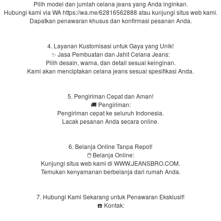
Pilih model dan jumlah celana jeans yang Anda inginkan.
Hubungi kami via WA https://wa.me/62816562888​ atau kunjungi situs web kami.
Dapatkan penawaran khusus dan konfirmasi pesanan Anda.
4. Layanan Kustomisasi untuk Gaya yang Unik!
✨ Jasa Pembuatan dan Jahit Celana Jeans:
Pilih desain, warna, dan detail sesuai keinginan.
Kami akan menciptakan celana jeans sesuai spesifikasi Anda.
5. Pengiriman Cepat dan Aman!
🚚 Pengiriman:
Pengiriman cepat ke seluruh Indonesia.
Lacak pesanan Anda secara online.
6. Belanja Online Tanpa Repot!
🖱️ Belanja Online:
Kunjungi situs web kami di WWW.JEANSBRO.COM.
Temukan kenyamanan berbelanja dari rumah Anda.
7. Hubungi Kami Sekarang untuk Penawaran Eksklusif!
☎️ Kontak: