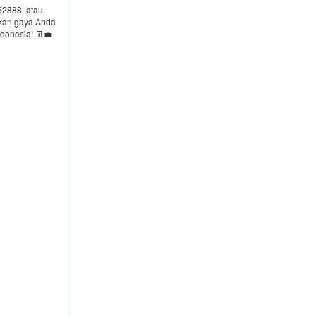
62888​ atau
kan gaya Anda
donesia! 👖💼