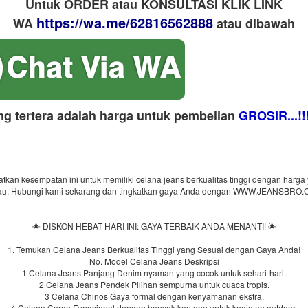
Untuk ORDER atau KONSULTASI KLIK LINK
https://wa.me/62816562888
WA
​ atau dibawah
ng tertera adalah harga untuk pembelian
GROSIR...!!
tkan kesempatan ini untuk memiliki celana jeans berkualitas tinggi dengan harga
kau. Hubungi kami sekarang dan tingkatkan gaya Anda dengan WWW.JEANSBRO.
🌟 DISKON HEBAT HARI INI: GAYA TERBAIK ANDA MENANTI! 🌟
1. Temukan Celana Jeans Berkualitas Tinggi yang Sesuai dengan Gaya Anda!
No. Model Celana Jeans Deskripsi
1 Celana Jeans Panjang Denim nyaman yang cocok untuk sehari-hari.
2 Celana Jeans Pendek Pilihan sempurna untuk cuaca tropis.
3 Celana Chinos Gaya formal dengan kenyamanan ekstra.
4 Celana Cargo Fungsional dengan banyak kantong untuk kegiatan outdoor.