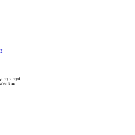
!!
 yang sangat
COM 👖💼