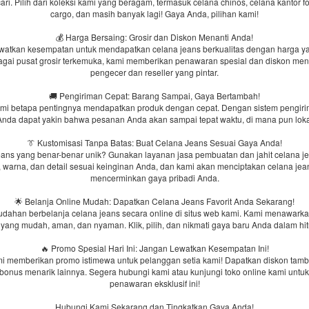
ri. Pilih dari koleksi kami yang beragam, termasuk celana chinos, celana kantor f
cargo, dan masih banyak lagi! Gaya Anda, pilihan kami!
💰 Harga Bersaing: Grosir dan Diskon Menanti Anda!
watkan kesempatan untuk mendapatkan celana jeans berkualitas dengan harga y
agai pusat grosir terkemuka, kami memberikan penawaran spesial dan diskon men
pengecer dan reseller yang pintar.
🚚 Pengiriman Cepat: Barang Sampai, Gaya Bertambah!
i betapa pentingnya mendapatkan produk dengan cepat. Dengan sistem pengiri
 Anda dapat yakin bahwa pesanan Anda akan sampai tepat waktu, di mana pun lok
👔 Kustomisasi Tanpa Batas: Buat Celana Jeans Sesuai Gaya Anda!
jeans yang benar-benar unik? Gunakan layanan jasa pembuatan dan jahit celana jea
, warna, dan detail sesuai keinginan Anda, dan kami akan menciptakan celana jea
mencerminkan gaya pribadi Anda.
🌟 Belanja Online Mudah: Dapatkan Celana Jeans Favorit Anda Sekarang!
ahan berbelanja celana jeans secara online di situs web kami. Kami menawar
 yang mudah, aman, dan nyaman. Klik, pilih, dan nikmati gaya baru Anda dalam hit
🔥 Promo Spesial Hari Ini: Jangan Lewatkan Kesempatan Ini!
ami memberikan promo istimewa untuk pelanggan setia kami! Dapatkan diskon tamb
u bonus menarik lainnya. Segera hubungi kami atau kunjungi toko online kami untu
penawaran eksklusif ini!
Hubungi Kami Sekarang dan Tingkatkan Gaya Anda!