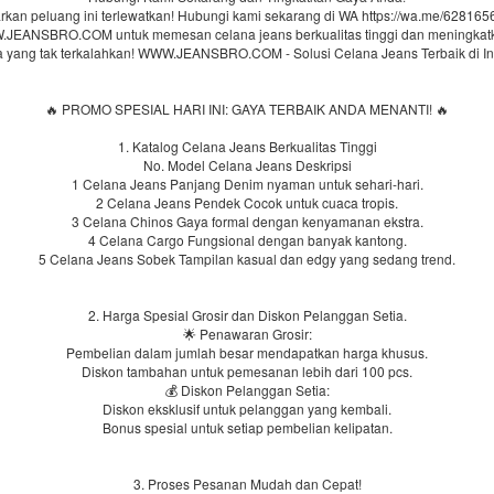
rkan peluang ini terlewatkan! Hubungi kami sekarang di WA https://wa.me/628165
.JEANSBRO.COM untuk memesan celana jeans berkualitas tinggi dan meningkat
 yang tak terkalahkan! WWW.JEANSBRO.COM - Solusi Celana Jeans Terbaik di In
🔥 PROMO SPESIAL HARI INI: GAYA TERBAIK ANDA MENANTI! 🔥
1. Katalog Celana Jeans Berkualitas Tinggi
No. Model Celana Jeans Deskripsi
1 Celana Jeans Panjang Denim nyaman untuk sehari-hari.
2 Celana Jeans Pendek Cocok untuk cuaca tropis.
3 Celana Chinos Gaya formal dengan kenyamanan ekstra.
4 Celana Cargo Fungsional dengan banyak kantong.
5 Celana Jeans Sobek Tampilan kasual dan edgy yang sedang trend.
2. Harga Spesial Grosir dan Diskon Pelanggan Setia.
🌟 Penawaran Grosir:
Pembelian dalam jumlah besar mendapatkan harga khusus.
Diskon tambahan untuk pemesanan lebih dari 100 pcs.
💰 Diskon Pelanggan Setia:
Diskon eksklusif untuk pelanggan yang kembali.
Bonus spesial untuk setiap pembelian kelipatan.
3. Proses Pesanan Mudah dan Cepat!