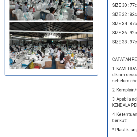
SIZE 30 : 7
SIZE 32 : 8
SIZE 34 : 8
SIZE 36 : 9
SIZE 38 : 9
CATATAN PEN
1. KAMI TI
dikirim sesu
sebelum che
2. Komplain/
3. Apabila a
KENDALA PEN
4. Ketentuan
berikut:
* Plastik, se