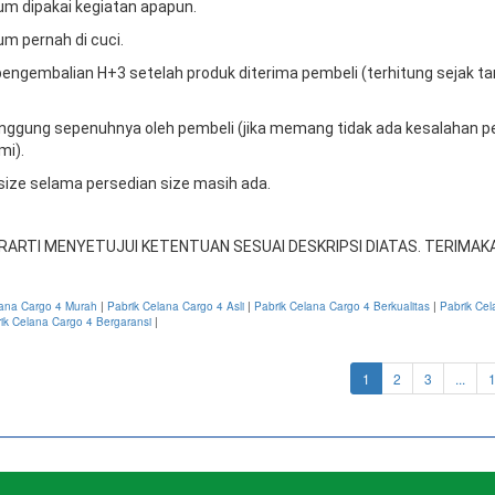
um dipakai kegiatan apapun.
um pernah di cuci.
engembalian H+3 setelah produk diterima pembeli (terhitung sejak t
tanggung sepenuhnya oleh pembeli (jika memang tidak ada kesalahan p
mi).
 size selama persedian size masih ada.
RARTI MENYETUJUI KETENTUAN SESUAI DESKRIPSI DIATAS. TERIMAKA
lana Cargo 4 Murah
|
Pabrik Celana Cargo 4 Asli
|
Pabrik Celana Cargo 4 Berkualitas
|
Pabrik Cel
ik Celana Cargo 4 Bergaransi
|
(current)
1
2
3
...