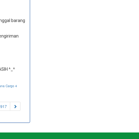
anggal barang
engiriman
SIH ^_^
ana Cargo 4
1917