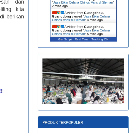
esan dan
"
Jasa Bikin Celana Chinos Vans di Sleman
"
2 mins ago
ling kita
A visitor from
Guangzhou,
di berikan
Guangdong
viewed "
Jasa Bikin Celana
Chinos Vans di Sleman
"
4 mins ago
A visitor from
Guangzhou,
Guangdong
viewed "
Jasa Bikin Celana
Chinos Vans di Sleman
"
5 mins ago
Get Script
Real Time
Tracking ON
!!
PRODUK TERPOPULER