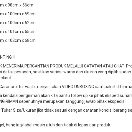
7cm x 98cm x 56cm
2cm x 100cm x 59cm
7cm x 100cm x 62cm
2cm x 101cm x 65cm
7cm x 102cm x 68cm
TING !!!
DAK MENERIMA PERGANTIAN PRODUK MELALUI CATATAN ATAU CHAT.
Pr
ai detail pesanan, pastikan variasi warna dan ukuran yang dipilih sudah
ckout.
Garansi retur wajib menyertakan VIDEO UNBOXING saat paket diterima
da kendala pengiriman akan kita bantu follow up ke pihak ekspedisi, n
GIRIMAN sepenuhnya merupakan tanggung jawab pihak ekspedisi.
 Tukar Size/Ukuran jika tidak sesuai dengan catatan kondisi barang s
gel, hangtag/label masih utuh dan tidak di lepas dari produk.