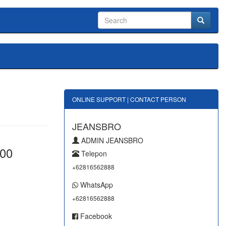
ONLINE SUPPORT | CONTACT PERSON
JEANSBRO
ADMIN JEANSBRO
000
Telepon
+62816562888
WhatsApp
+62816562888
Facebook