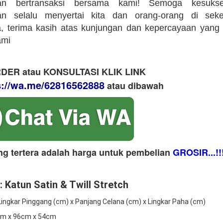
an bertransaksi bersama kami! Semoga kesuks
an selalu menyertai kita dan orang-orang di sekeli
 terima kasih atas kunjungan dan kepercayaan yang 
ami
DER atau KONSULTASI KLIK LINK
s://wa.me/62816562888
​ atau dibawah
ng tertera adalah harga untuk pembelian
GROSIR...!!
: Katun Satin & Twill Stretch
 Lingkar Pinggang (cm) x Panjang Celana (cm) x Lingkar Paha (cm)
2cm x 96cm x 54cm