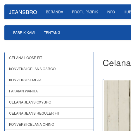
JEANSBRO
BERANDA
PROFIL PABRIK
INFO
HUB
PABRIK KAMI
TENTANG
CELANA LOOSE FIT
Celana
KONVEKSI CELANA CARGO
KONVEKSI KEMEJA
PAKAIAN WANITA
CELANA JEANS OXYBRO
CELANA JEANS REGULER FIT
KONVEKSI CELANA CHINO