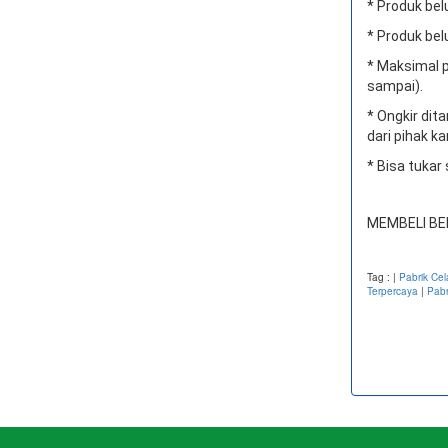
* Produk bel
* Produk bel
* Maksimal p
sampai).
* Ongkir di
dari pihak ka
* Bisa tukar
MEMBELI BE
Tag :
|
Pabrik Ce
Terpercaya
|
Pabr