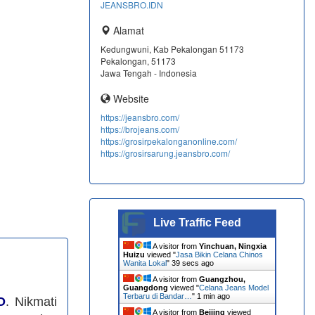
JEANSBRO.IDN
Alamat
Kedungwuni, Kab Pekalongan 51173
Pekalongan, 51173
Jawa Tengah - Indonesia
Website
https://jeansbro.com/
https://brojeans.com/
https://grosirpekalonganonline.com/
https://grosirsarung.jeansbro.com/
Live Traffic Feed
A visitor from
Yinchuan, Ningxia
Huizu
viewed "
Jasa Bikin Celana Chinos
Wanita Lokal
"
40 secs ago
A visitor from
Guangzhou,
Guangdong
viewed "
Celana Jeans Model
Terbaru di Bandar…
"
1 min ago
O
. Nikmati
A visitor from
Beijing
viewed