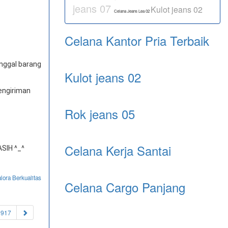
jeans 07
Kulot jeans 02
Celana Jeans Lea 02
Celana Kantor Pria Terbaik
anggal barang
Kulot jeans 02
engiriman
Rok jeans 05
Celana Kerja Santai
SIH ^_^
lora Berkualitas
Celana Cargo Panjang
1917