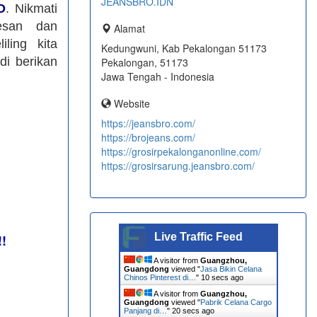
JEANSBRO.IDN
O
. Nikmati
esan dan
Alamat
ling kita
Kedungwuni, Kab Pekalongan 51173
di berikan
Pekalongan, 51173
Jawa Tengah - Indonesia
Website
https://jeansbro.com/
https://brojeans.com/
https://grosirpekalonganonline.com/
https://grosirsarung.jeansbro.com/
Live Traffic Feed
!!
A visitor from
Guangzhou,
Guangdong
viewed "
Jasa Bikin Celana
Chinos Pinterest di…
"
11 secs ago
A visitor from
Guangzhou,
Guangdong
viewed "
Pabrik Celana Cargo
Panjang di…
"
21 secs ago