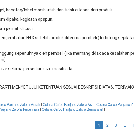
gel, hangtag/label masih utuh dan tidak di lepas dari produk.
um dipakai kegiatan apapun.
um pernah di cuci.
engembalian H+3 setelah produk diterima pembeli (terhitung sejak t
tanggung sepenuhnya oleh pembeli (jika memang tidak ada kesalahan p
mi).
 size selama persedian size masih ada.
RARTI MENYETUJUI KETENTUAN SESUAI DESKRIPSI DIATAS. TERIMAKA
argo Panjang Zalora Murah
|
Celana Cargo Panjang Zalora Asli
|
Celana Cargo Panjang Za
Panjang Zalora Terpercaya
|
Celana Cargo Panjang Zalora Bergaransi
|
(current)
1
2
3
...