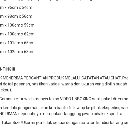
2cm x 96cm x 54cm
7cm x 98cm x 56cm
2cm x 100cm x 59cm
7cm x 100cm x 62cm
2cm x 101cm x 65cm
7cm x 102cm x 68cm
TING !!!
DAK MENERIMA PERGANTIAN PRODUK MELALUI CATATAN ATAU CHAT.
Pr
ai detail pesanan, pastikan variasi warna dan ukuran yang dipilih sudah
ckout.
Garansi retur wajib menyertakan VIDEO UNBOXING saat paket diterima
da kendala pengiriman akan kita bantu follow up ke pihak ekspedisi, n
GIRIMAN sepenuhnya merupakan tanggung jawab pihak ekspedisi.
 Tukar Size/Ukuran jika tidak sesuai dengan catatan kondisi barang s