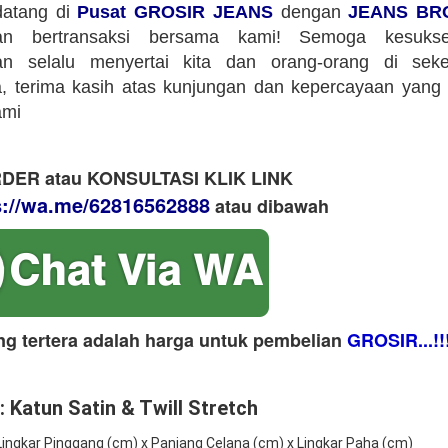
datang di
Pusat GROSIR JEANS
dengan
JEANS BR
an bertransaksi bersama kami! Semoga kesuks
an selalu menyertai kita dan orang-orang di sekeli
 terima kasih atas kunjungan dan kepercayaan yang 
ami
DER atau KONSULTASI KLIK LINK
s://wa.me/62816562888
​ atau dibawah
ng tertera adalah harga untuk pembelian
GROSIR...!!
: Katun Satin & Twill Stretch
 Lingkar Pinggang (cm) x Panjang Celana (cm) x Lingkar Paha (cm)