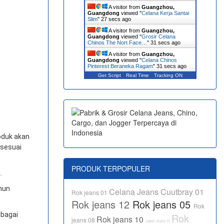
A visitor from
Guangzhou,
Guangdong
viewed "
Celana Kerja Santai
Slim
"
28 secs ago
A visitor from
Guangzhou,
Guangdong
viewed "
Grosir Celana
Chinos The Nort Face…
"
32 secs ago
A visitor from
Guangzhou,
Guangdong
viewed "
Celana Chinos
Pinterest Beraneka Ragam
"
32 secs ago
Get Script
Real Time
Tracking ON
oduk akan
 sesuai
PRODUK TERPOPULER
.
amun
Celana Jeans Cuutbray 01
Rok jeans 01
Rok jeans 12
Rok jeans 05
Rok
ebagai
Rok
Rok jeans 10
jeans 08
Jaket Jeans 01