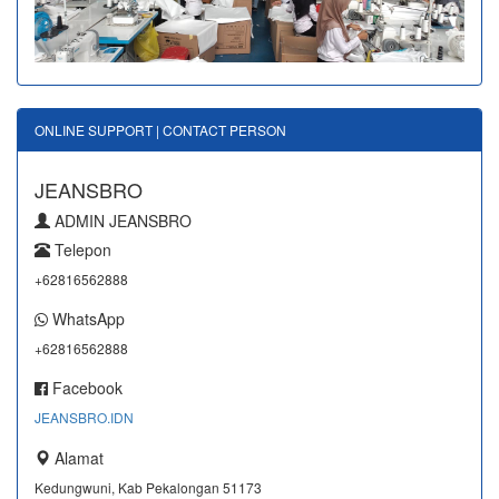
ONLINE SUPPORT | CONTACT PERSON
JEANSBRO
ADMIN JEANSBRO
Telepon
+62816562888
WhatsApp
+62816562888
Facebook
JEANSBRO.IDN
Alamat
Kedungwuni, Kab Pekalongan 51173