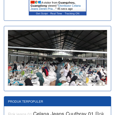
A visitor from
Guangzhou,
Guangdong
viewed "
Distributor Celana
Jeans Denim Pria…
"
45 secs ago
Get Script
Real Time
Tracking ON
PRODUK TERPOPULER
Celana Jeans Cuutbray 01
Rok
Rok jeans 01