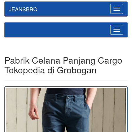
JEANSBRO
Toggle
navigatio
Toggle
navigatio
Pabrik Celana Panjang Cargo
Tokopedia di Grobogan