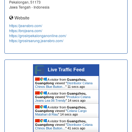
Pekalongan, 51173
Jawa Tengah - Indonesia
Website
https://jeansbro.com/
https://brojeans.com/
https://grosirpekalonganonline.com/
https://grosirsarung.jeansbro.com/
Live Traffic Feed
A visitor from
Guangzhou,
Guangdong
viewed "
Distributor Celana
Chinos Blue Button…
"
11 secs ago
A visitor from
Guangzhou,
Guangdong
viewed "
Produksi Celana
Jeans Lea 06 Trendy
"
14 secs ago
A visitor from
Guangzhou,
Guangdong
viewed "
Celana Cargo
Matahari di Riau
"
14 secs ago
A visitor from
Guangzhou,
Guangdong
viewed "
Distributor Celana
Chinos Blue Button…
"
41 secs ago