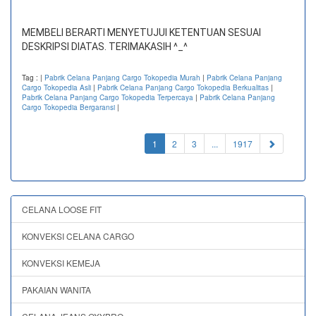
MEMBELI BERARTI MENYETUJUI KETENTUAN SESUAI
DESKRIPSI DIATAS. TERIMAKASIH ^_^
Tag :
|
Pabrik Celana Panjang Cargo Tokopedia Murah
|
Pabrik Celana Panjang
Cargo Tokopedia Asli
|
Pabrik Celana Panjang Cargo Tokopedia Berkualitas
|
Pabrik Celana Panjang Cargo Tokopedia Terpercaya
|
Pabrik Celana Panjang
Cargo Tokopedia Bergaransi
|
(current)
1
2
3
...
1917
CELANA LOOSE FIT
KONVEKSI CELANA CARGO
KONVEKSI KEMEJA
PAKAIAN WANITA