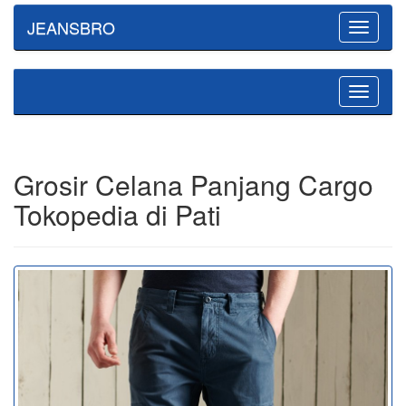
JEANSBRO
Toggle
navigatio
Toggle
navigatio
Grosir Celana Panjang Cargo
Tokopedia di Pati