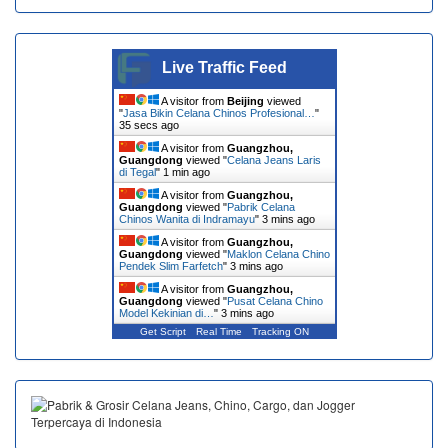
Live Traffic Feed
A visitor from
Beijing
viewed
"
Jasa Bikin Celana Chinos Profesional…
"
36 secs ago
A visitor from
Guangzhou,
Guangdong
viewed "
Celana Jeans Laris
di Tegal
"
1 min ago
A visitor from
Guangzhou,
Guangdong
viewed "
Pabrik Celana
Chinos Wanita di Indramayu
"
3 mins ago
A visitor from
Guangzhou,
Guangdong
viewed "
Maklon Celana Chino
Pendek Slim Farfetch
"
3 mins ago
A visitor from
Guangzhou,
Guangdong
viewed "
Pusat Celana Chino
Model Kekinian di…
"
3 mins ago
Get Script
Real Time
Tracking ON