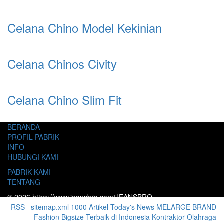
Celana Chino Model Kekinian
Celana Chinos Civity
Celana Chino Slim Fit
BERANDA
PROFIL PABRIK
INFO
HUBUNGI KAMI
PABRIK KAMI
TENTANG
© 2026 https://www.jeansbro.com/JEANSBRO
RSS
|
sitemap.xml
1000 Artikel
Today's News
MELARGE BRAND
Fashion Bigsize Terbaik di Indonesia
Kontraktor Olahraga