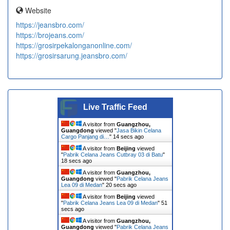
Website
https://jeansbro.com/
https://brojeans.com/
https://grosirpekalonganonline.com/
https://grosirsarung.jeansbro.com/
Live Traffic Feed
A visitor from
Guangzhou,
Guangdong
viewed "
Jasa Bikin Celana
Cargo Panjang di…
"
14 secs ago
A visitor from
Beijing
viewed
"
Pabrik Celana Jeans Cutbray 03 di Batu
"
18 secs ago
A visitor from
Guangzhou,
Guangdong
viewed "
Pabrik Celana Jeans
Lea 09 di Medan
"
20 secs ago
A visitor from
Beijing
viewed
"
Pabrik Celana Jeans Lea 09 di Medan
"
51
secs ago
A visitor from
Guangzhou,
Guangdong
viewed "
Pabrik Celana Jeans