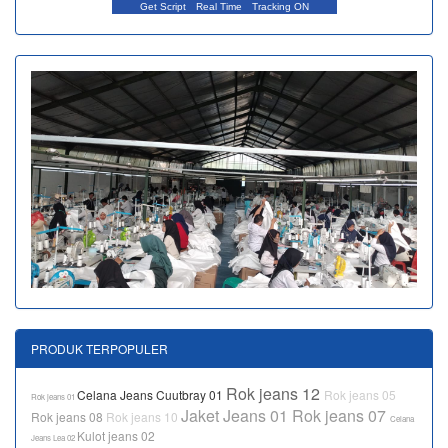
Get Script
Real Time
Tracking ON
PRODUK TERPOPULER
Rok jeans 12
Celana Jeans Cuutbray 01
Rok jeans 05
Rok jeans 01
Jaket Jeans 01
Rok jeans 07
Rok jeans 08
Rok jeans 10
Celana
Kulot jeans 02
Jeans Lea 02