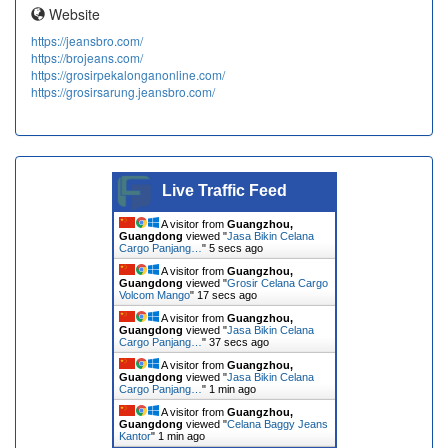
Website
https://jeansbro.com/
https://brojeans.com/
https://grosirpekalonganonline.com/
https://grosirsarung.jeansbro.com/
Live Traffic Feed
A visitor from
Guangzhou,
Guangdong
viewed "
Jasa Bikin Celana
Cargo Panjang…
"
6 secs ago
A visitor from
Guangzhou,
Guangdong
viewed "
Grosir Celana Cargo
Volcom Mango
"
18 secs ago
A visitor from
Guangzhou,
Guangdong
viewed "
Jasa Bikin Celana
Cargo Panjang…
"
38 secs ago
A visitor from
Guangzhou,
Guangdong
viewed "
Jasa Bikin Celana
Cargo Panjang…
"
1 min ago
A visitor from
Guangzhou,
Guangdong
viewed "
Celana Baggy Jeans
Kantor
"
1 min ago