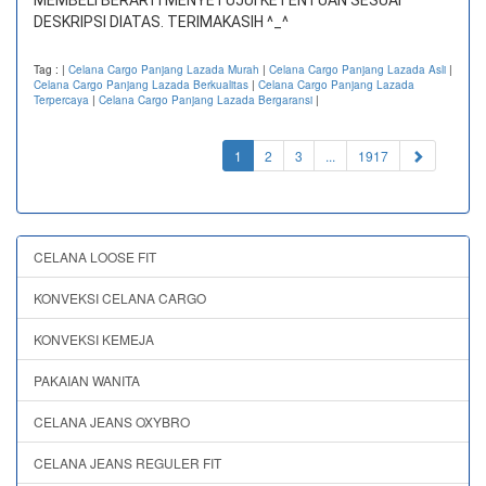
MEMBELI BERARTI MENYETUJUI KETENTUAN SESUAI
DESKRIPSI DIATAS. TERIMAKASIH ^_^
Tag :
|
Celana Cargo Panjang Lazada Murah
|
Celana Cargo Panjang Lazada Asli
|
Celana Cargo Panjang Lazada Berkualitas
|
Celana Cargo Panjang Lazada
Terpercaya
|
Celana Cargo Panjang Lazada Bergaransi
|
(current)
1
2
3
...
1917
CELANA LOOSE FIT
KONVEKSI CELANA CARGO
KONVEKSI KEMEJA
PAKAIAN WANITA
CELANA JEANS OXYBRO
CELANA JEANS REGULER FIT