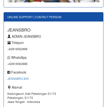
ONLINE SUPPORT | CONTACT PERSON
JEANSBRO
ADMIN JEANSBRO
Telepon
+62816562888
WhatsApp
+62816562888
Facebook
JEANSBRO.IDN
Alamat
Kedungwuni, Kab Pekalongan 51173
Pekalongan, 51173
Jawa Tengah - Indonesia