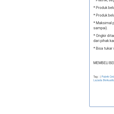
* Produk bel
* Produk bel
* Maksimal p
sampai).
* Ongkir di
dari pihak ka
* Bisa tukar
MEMBELI BE
Tag :
|
Pabrik Ce
Lazada Berkualit