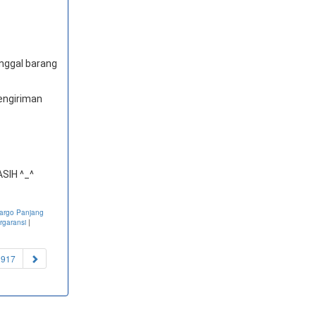
anggal barang
engiriman
SIH ^_^
Cargo Panjang
rgaransi
|
1917