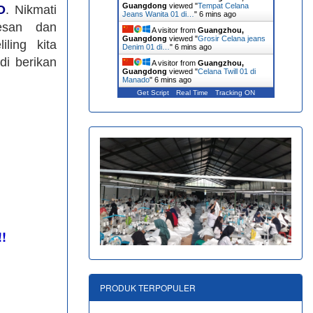
Guangdong
viewed "
Tempat Celana
O
. Nikmati
Jeans Wanita 01 di…
"
6 mins ago
esan dan
A visitor from
Guangzhou,
Guangdong
viewed "
Grosir Celana jeans
ling kita
Denim 01 di…
"
6 mins ago
di berikan
A visitor from
Guangzhou,
Guangdong
viewed "
Celana Twill 01 di
Manado
"
6 mins ago
Get Script
Real Time
Tracking ON
!!
PRODUK TERPOPULER