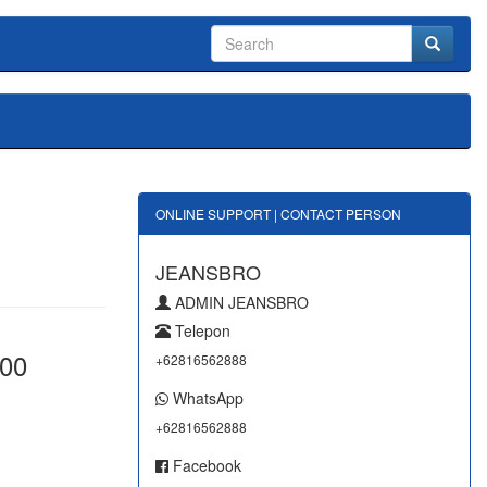
ONLINE SUPPORT | CONTACT PERSON
JEANSBRO
ADMIN JEANSBRO
Telepon
000
+62816562888
WhatsApp
+62816562888
Facebook