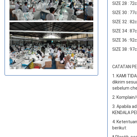
SIZE 28 : 7
SIZE 30 : 7
SIZE 32 : 8
SIZE 34 : 8
SIZE 36 : 9
SIZE 38 : 9
CATATAN PEN
1. KAMI TI
dikirim sesu
sebelum che
2. Komplain/
3. Apabila a
KENDALA PEN
4. Ketentuan
berikut:
* Plastik, se