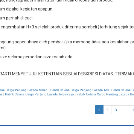
um dipakai kegiatan apapun.
um pernah di cuci.
engembalian H+3 setelah produk diterima pembeli (terhitung sejak t
tanggung sepenuhnya oleh pembeli (jika memang tidak ada kesalahan p
mi).
 size selama persedian size masih ada.
RARTI MENYETUJUI KETENTUAN SESUAI DESKRIPSI DIATAS. TERIMAKA
lana Cargo Panjang Lazada Murah
|
Pabrik Celana Cargo Panjang Lazada Asli
|
Pabrik Celana 
as
|
Pabrik Celana Cargo Panjang Lazada Terpercaya
|
Pabrik Celana Cargo Panjang Lazada Be
(current)
1
2
3
...