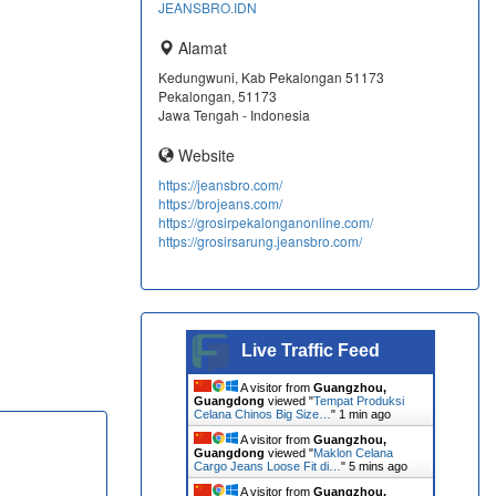
JEANSBRO.IDN
Alamat
Kedungwuni, Kab Pekalongan 51173
Pekalongan, 51173
Jawa Tengah - Indonesia
Website
https://jeansbro.com/
https://brojeans.com/
https://grosirpekalonganonline.com/
https://grosirsarung.jeansbro.com/
Live Traffic Feed
A visitor from
Guangzhou,
Guangdong
viewed "
Tempat Produksi
Celana Chinos Big Size…
"
1 min ago
A visitor from
Guangzhou,
Guangdong
viewed "
Maklon Celana
Cargo Jeans Loose Fit di…
"
5 mins ago
A visitor from
Guangzhou,