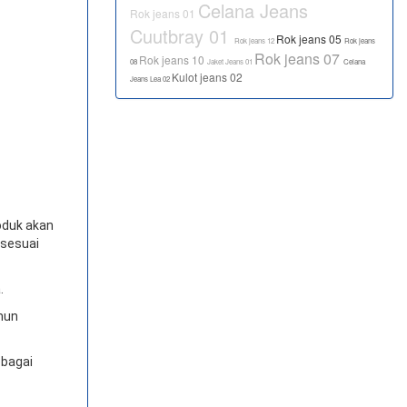
Celana Jeans
Rok jeans 01
Cuutbray 01
Rok jeans 05
Rok jeans 12
Rok jeans
Rok jeans 07
Rok jeans 10
08
Jaket Jeans 01
Celana
Kulot jeans 02
Jeans Lea 02
oduk akan
 sesuai
.
amun
ebagai