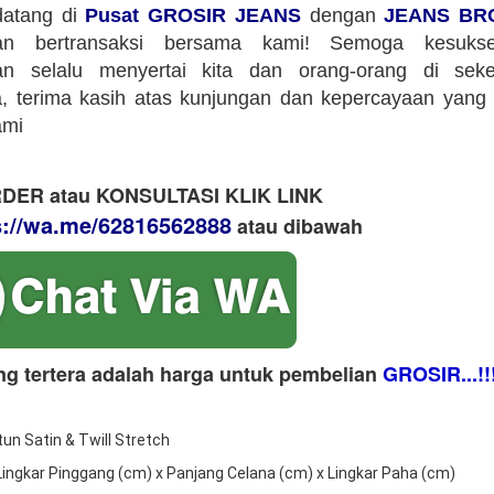
datang di
Pusat GROSIR JEANS
dengan
JEANS BR
an bertransaksi bersama kami! Semoga kesuks
an selalu menyertai kita dan orang-orang di sekeli
 terima kasih atas kunjungan dan kepercayaan yang 
ami
DER atau KONSULTASI KLIK LINK
s://wa.me/62816562888
​ atau dibawah
ng tertera adalah harga untuk pembelian
GROSIR...!!
tun Satin & Twill Stretch
 Lingkar Pinggang (cm) x Panjang Celana (cm) x Lingkar Paha (cm)