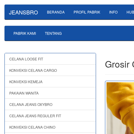
JEANSBRO
BERANDA
PROFIL PABRIK
INFO
HUB
PABRIK KAMI
TENTANG
CELANA LOOSE FIT
Grosir
KONVEKSI CELANA CARGO
KONVEKSI KEMEJA
PAKAIAN WANITA
CELANA JEANS OXYBRO
CELANA JEANS REGULER FIT
KONVEKSI CELANA CHINO