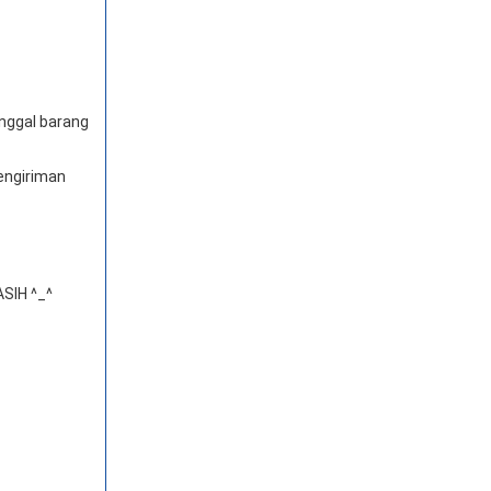
anggal barang
engiriman
SIH ^_^