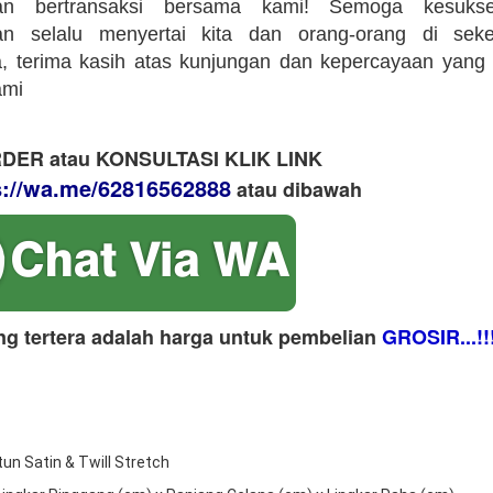
an bertransaksi bersama kami! Semoga kesuks
an selalu menyertai kita dan orang-orang di sekeli
 terima kasih atas kunjungan dan kepercayaan yang 
ami
DER atau KONSULTASI KLIK LINK
s://wa.me/62816562888
​ atau dibawah
ng tertera adalah harga untuk pembelian
GROSIR...!!
tun Satin & Twill Stretch