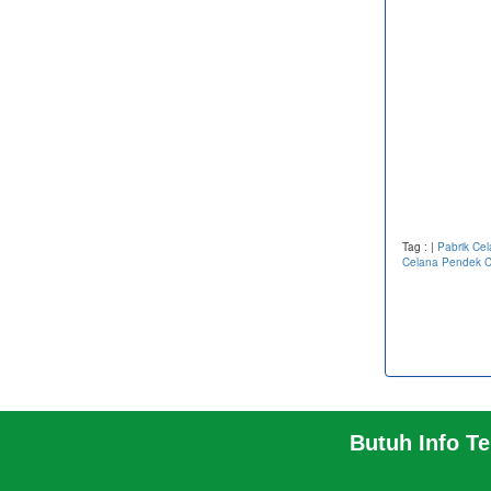
Tag :
|
Pabrik Ce
Celana Pendek C
Butuh Info T
BERANDA
PABRIK
PROFIL PABRIK
TENTA
INFO