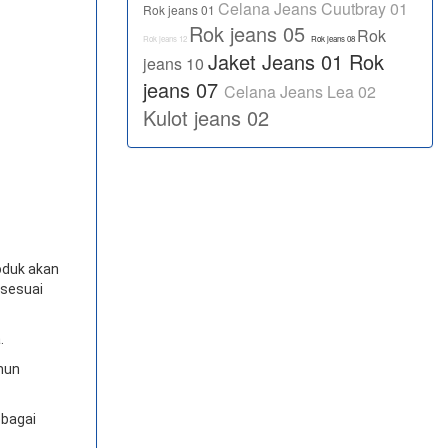
Celana Jeans Cuutbray 01
Rok jeans 01
Rok jeans 05
Rok
Rok jeans 12
Rok jeans 08
Jaket Jeans 01
Rok
jeans 10
jeans 07
Celana Jeans Lea 02
Kulot jeans 02
oduk akan
 sesuai
.
amun
ebagai