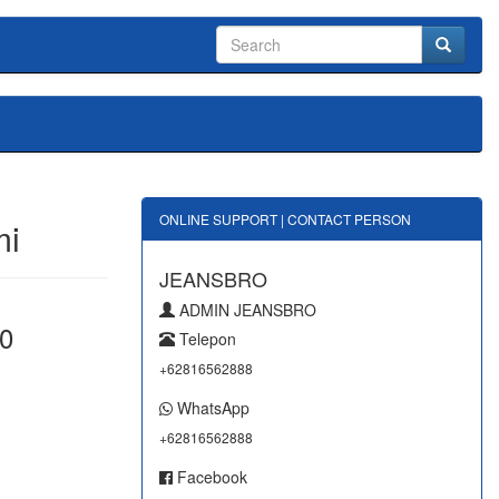
ONLINE SUPPORT | CONTACT PERSON
mi
JEANSBRO
ADMIN JEANSBRO
0
Telepon
+62816562888
WhatsApp
+62816562888
Facebook