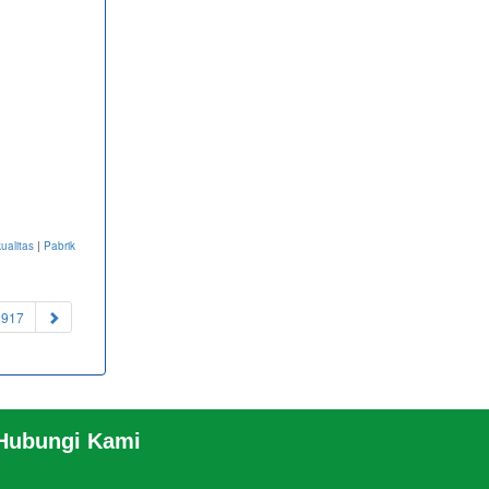
ualitas
|
Pabrik
1917
 Hubungi Kami
EANSBRO
RSS
|
sitemap.xml