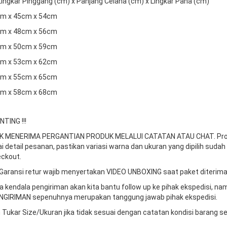
 Lingkar Pinggang (cm) x Panjang Celana (cm) x Lingkar Paha (cm)
2cm x 45cm x 54cm
7cm x 48cm x 56cm
2cm x 50cm x 59cm
7cm x 53cm x 62cm
2cm x 55cm x 65cm
7cm x 58cm x 68cm
TING !!!
DAK MENERIMA PERGANTIAN PRODUK MELALUI CATATAN ATAU CHAT.
Pr
ai detail pesanan, pastikan variasi warna dan ukuran yang dipilih sudah
ckout.
Garansi retur wajib menyertakan VIDEO UNBOXING saat paket diterima
da kendala pengiriman akan kita bantu follow up ke pihak ekspedisi, n
GIRIMAN sepenuhnya merupakan tanggung jawab pihak ekspedisi.
 Tukar Size/Ukuran jika tidak sesuai dengan catatan kondisi barang s