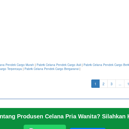
lana Pendek Cargo Murah
|
Pabrik Celana Pendek Cargo Asli
|
Pabrik Celana Pendek Cargo Berk
argo Terpercaya
|
Pabrik Celana Pendek Cargo Bergaransi
|
(current)
1
2
3
...
entang Produsen Celana Pria Wanita? Silahkan
 KAMI
© 2026 https://www.jeansbro.com/J
NG