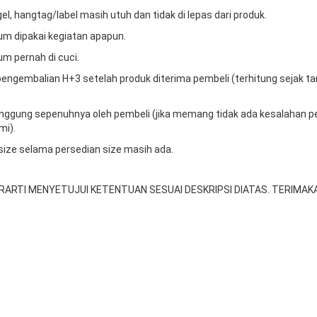
gel, hangtag/label masih utuh dan tidak di lepas dari produk.
um dipakai kegiatan apapun.
um pernah di cuci.
engembalian H+3 setelah produk diterima pembeli (terhitung sejak t
tanggung sepenuhnya oleh pembeli (jika memang tidak ada kesalahan p
mi).
 size selama persedian size masih ada.
RARTI MENYETUJUI KETENTUAN SESUAI DESKRIPSI DIATAS. TERIMAKA