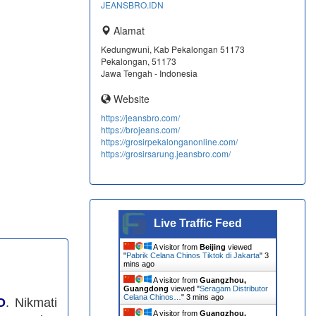
JEANSBRO.IDN
Alamat
Kedungwuni, Kab Pekalongan 51173
Pekalongan, 51173
Jawa Tengah - Indonesia
Website
https://jeansbro.com/
https://brojeans.com/
https://grosirpekalonganonline.com/
https://grosirsarung.jeansbro.com/
Live Traffic Feed
A visitor from
Beijing
viewed
"
Pabrik Celana Chinos Tiktok di Jakarta
"
3
mins ago
A visitor from
Guangzhou,
Guangdong
viewed "
Seragam Distributor
Celana Chinos…
"
3 mins ago
O
. Nikmati
A visitor from
Guangzhou,