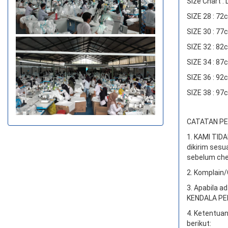
Size Chart :
SIZE 28 : 7
SIZE 30 : 7
SIZE 32 : 8
SIZE 34 : 8
SIZE 36 : 9
SIZE 38 : 9
CATATAN PEN
1. KAMI TI
dikirim sesu
sebelum che
2. Komplain/
3. Apabila a
KENDALA PEN
4. Ketentuan
berikut: