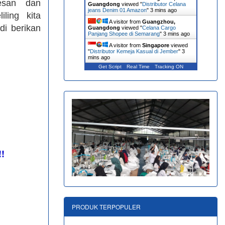
esan dan
Guangdong
viewed "
Distributor Celana
jeans Denim 01 Amazon
"
3 mins ago
ling kita
A visitor from
Guangzhou,
di berikan
Guangdong
viewed "
Celana Cargo
Panjang Shopee di Semarang
"
3 mins ago
A visitor from
Singapore
viewed
"
Distributor Kemeja Kasual di Jember
"
3
mins ago
Get Script
Real Time
Tracking ON
!!
PRODUK TERPOPULER