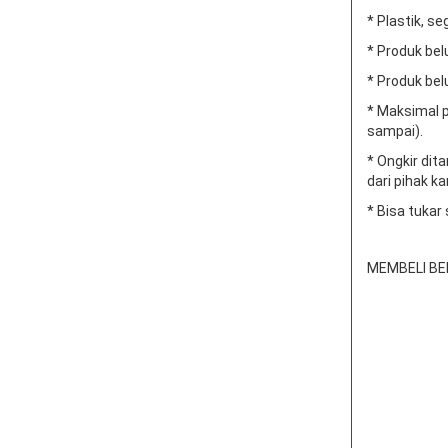
* Plastik, se
* Produk bel
* Produk bel
* Maksimal p
sampai).
* Ongkir di
dari pihak ka
* Bisa tukar
MEMBELI BE