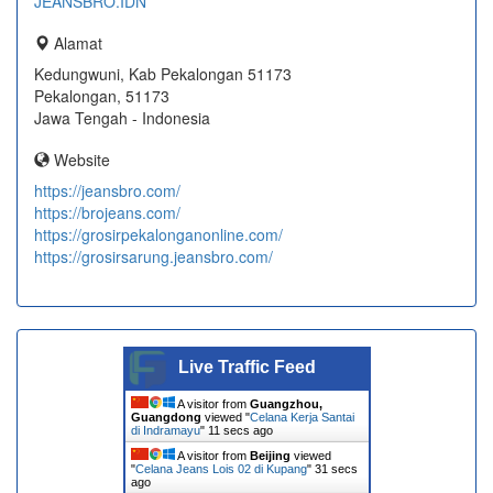
JEANSBRO.IDN
Alamat
Kedungwuni, Kab Pekalongan 51173
Pekalongan, 51173
Jawa Tengah - Indonesia
Website
https://jeansbro.com/
https://brojeans.com/
https://grosirpekalonganonline.com/
https://grosirsarung.jeansbro.com/
Live Traffic Feed
A visitor from
Guangzhou,
Guangdong
viewed "
Celana Kerja Santai
di Indramayu
"
11 secs ago
A visitor from
Beijing
viewed
"
Celana Jeans Lois 02 di Kupang
"
31 secs
ago