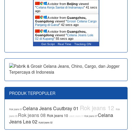
A visitor from
Beijing
viewed
"
Celana Kerja Santai di Indramayu
"
41 secs
ago
A visitor from
Guangzhou,
Guangdong
viewed "
Grosir Celana Cargo
Panjang di Garut
"
42 secs ago
A visitor from
Guangzhou,
Guangdong
viewed "
Celana Jeans Lois
02 di Kupang
"
55 secs ago
Get Script
Real Time
Tracking ON
PRODUK TERPOPULER
Rok jeans 12
Celana Jeans Cuutbray 01
Rok jeans 01
Rok
Rok jeans 08
Celana
Rok jeans 10
jeans 05
Jaket Jeans 01
Rok jeans 07
Jeans Lea 02
Kulot jeans 02