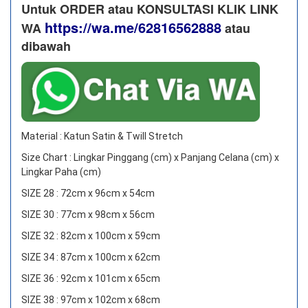
Untuk ORDER atau KONSULTASI KLIK LINK
https://wa.me/62816562888
WA
​ atau
dibawah
Material : Katun Satin & Twill Stretch
Size Chart : Lingkar Pinggang (cm) x Panjang Celana (cm) x
Lingkar Paha (cm)
SIZE 28 : 72cm x 96cm x 54cm
SIZE 30 : 77cm x 98cm x 56cm
SIZE 32 : 82cm x 100cm x 59cm
SIZE 34 : 87cm x 100cm x 62cm
SIZE 36 : 92cm x 101cm x 65cm
SIZE 38 : 97cm x 102cm x 68cm