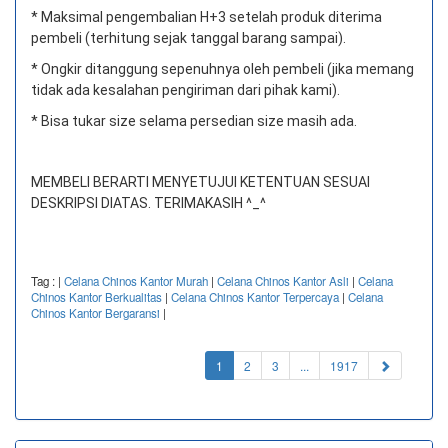
* Maksimal pengembalian H+3 setelah produk diterima
pembeli (terhitung sejak tanggal barang sampai).
* Ongkir ditanggung sepenuhnya oleh pembeli (jika memang
tidak ada kesalahan pengiriman dari pihak kami).
* Bisa tukar size selama persedian size masih ada.
MEMBELI BERARTI MENYETUJUI KETENTUAN SESUAI
DESKRIPSI DIATAS. TERIMAKASIH ^_^
Tag :
|
Celana Chinos Kantor Murah
|
Celana Chinos Kantor Asli
|
Celana
Chinos Kantor Berkualitas
|
Celana Chinos Kantor Terpercaya
|
Celana
Chinos Kantor Bergaransi
|
(current)
1
2
3
...
1917