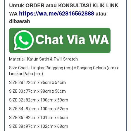
Untuk ORDER atau KONSULTASI KLIK LINK
https://wa.me/62816562888
WA
​ atau
dibawah
Material : Katun Satin & Twill Stretch
Size Chart : Lingkar Pinggang (cm) x Panjang Celana (cm) x
Lingkar Paha (cm)
SIZE 28 : 72cm x 96cm x 54cm
SIZE 30 : 77cm x 98cm x 56cm
SIZE 32 : 82cm x 100cm x 59cm
SIZE 34 : 87cm x 100cm x 62cm
SIZE 36 : 92cm x 101cm x 65cm
SIZE 38 : 97cm x 102cm x 68cm