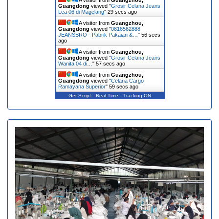
A visitor from
Guangzhou,
Guangdong
viewed "
Grosir Celana Jeans
Lea 06 di Magelang
"
30 secs ago
A visitor from
Guangzhou,
Guangdong
viewed "
0816562888
JEANSBRO - Pabrik Pakaian &…
"
57 secs
ago
A visitor from
Guangzhou,
Guangdong
viewed "
Grosir Celana Jeans
Wanita 04 di…
"
58 secs ago
A visitor from
Guangzhou,
Guangdong
viewed "
Celana Cargo
Ramayana Superior
"
1 min ago
Get Script
Real Time
Tracking ON