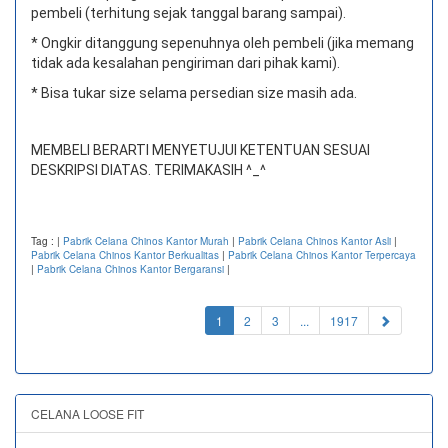
pembeli (terhitung sejak tanggal barang sampai).
* Ongkir ditanggung sepenuhnya oleh pembeli (jika memang
tidak ada kesalahan pengiriman dari pihak kami).
* Bisa tukar size selama persedian size masih ada.
MEMBELI BERARTI MENYETUJUI KETENTUAN SESUAI
DESKRIPSI DIATAS. TERIMAKASIH ^_^
Tag :
|
Pabrik Celana Chinos Kantor Murah
|
Pabrik Celana Chinos Kantor Asli
|
Pabrik Celana Chinos Kantor Berkualitas
|
Pabrik Celana Chinos Kantor Terpercaya
|
Pabrik Celana Chinos Kantor Bergaransi
|
(current)
1
2
3
...
1917
CELANA LOOSE FIT