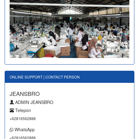
ONLINE SUPPORT | CONTACT PERSON
JEANSBRO
ADMIN JEANSBRO
Telepon
+62816562888
WhatsApp
+62816562888