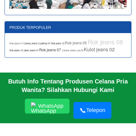
PRODUK TERPOPULER
Rok jeans 08
Rok jeans 05
Rok jeans 01
Celana Jeans Cuutbray 01
Rok jeans 12
Kulot jeans 02
Rok jeans 07
Rok jeans 10
Jaket Jeans 01
Celana Jeans Lea 02
Butuh Info Tentang Produsen Celana Pria
BERANDA
Wanita? Silahkan Hubungi Kami
PROFIL PABRIK
INFO
HUBUNGI KAMI
WhatsApp
📞
Telepon
PABRIK KAMI
TENTANG
© 2026 https://www.jeansbro.com/JEANSBRO
RSS
|
sitemap.xml