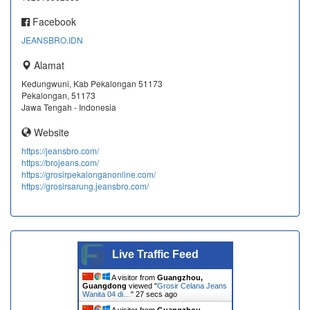
Facebook
JEANSBRO.IDN
Alamat
Kedungwuni, Kab Pekalongan 51173
Pekalongan, 51173
Jawa Tengah - Indonesia
Website
https://jeansbro.com/
https://brojeans.com/
https://grosirpekalonganonline.com/
https://grosirsarung.jeansbro.com/
Live Traffic Feed
A visitor from
Guangzhou,
Guangdong
viewed "
Grosir Celana Jeans
Wanita 04 di…
"
28 secs ago