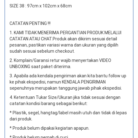
SIZE 38 : 97cm x 102cm x 68cm
CATATAN PENTING !!!
1. KAMI TIDAK MENERIMA PERGANTIAN PRODUK MELALUI
CATATAN ATAU CHAT.
Produk akan dikirim sesuai detail
pesanan, pastikan variasi warna dan ukuran yang dipilih
sudah sesuai sebelum checkout.
2. Komplain/Garansi retur wajib menyertakan VIDEO
UNBOXING saat paket diterima.
3. Apabila ada kendala pengiriman akan kita bantu follow up
ke pihak ekspedisi, namun KENDALA PENGIRIMAN
sepenuhnya merupakan tanggung jawab pihak ekspedisi.
4. Ketentuan Tukar Size/Ukuran jika tidak sesuai dengan
catatan kondisi barang sebagai berikut:
* Plastik, segel, hangtag/label masih utuh dan tidak di lepas
dari produk.
* Produk belum dipakai kegiatan apapun.
* Produk belum pernah di cuci.