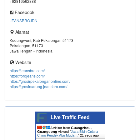
+62816562888
Facebook
JEANSBRO.IDN
Alamat
Kedungwuni, Kab Pekalongan 51173
Pekalongan, 51173
Jawa Tengah - Indonesia
Website
https://jeansbro.com/
https://brojeans.com/
https://grosirpekalonganonline.com/
https://grosirsarung.jeansbro.com/
Live Traffic Feed
A visitor from
Guangzhou,
Guangdong
viewed "
Jasa Bikin Celana
Chino Pendek Abu Muda…
"
21 secs ago