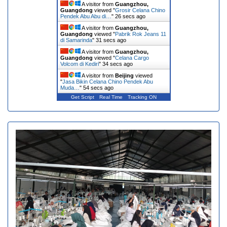
A visitor from
Guangzhou,
Guangdong
viewed "
Grosir Celana Chino
Pendek Abu Abu di…
"
26 secs ago
A visitor from
Guangzhou,
Guangdong
viewed "
Pabrik Rok Jeans 11
di Samarinda
"
31 secs ago
A visitor from
Guangzhou,
Guangdong
viewed "
Celana Cargo
Volcom di Kediri
"
34 secs ago
A visitor from
Beijing
viewed
"
Jasa Bikin Celana Chino Pendek Abu
Muda…
"
54 secs ago
Get Script
Real Time
Tracking ON