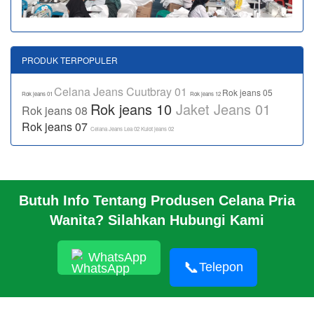
PRODUK TERPOPULER
Celana Jeans Cuutbray 01
Rok jeans 05
Rok jeans 01
Rok jeans 12
Rok jeans 10
Jaket Jeans 01
Rok jeans 08
Rok jeans 07
Celana Jeans Lea 02
Kulot jeans 02
Butuh Info Tentang Produsen Celana Pria
BERANDA
Wanita? Silahkan Hubungi Kami
PROFIL PABRIK
INFO
HUBUNGI KAMI
WhatsApp
📞
Telepon
PABRIK KAMI
TENTANG
© 2026 https://www.jeansbro.com/JEANSBRO
RSS
|
sitemap.xml