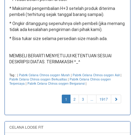
* Maksimal pengembalian H+3 setelah produk diterima
pembeli (terhitung sejak tanggal barang sampai).
* Ongkir ditanggung sepenuhnya oleh pembeli (jika memang
tidak ada kesalahan pengiriman dari pihak kami).
* Bisa tukar size selama persedian size masih ada.
MEMBELI BERARTI MENYETUJUI KETENTUAN SESUAI
DESKRIPSI DIATAS. TERIMAKASIH ^_^
Tag :
|
Pabrik Celana Chinos oxygen Murah
|
Pabrik Celana Chinos oxygen Asli
|
Pabrik Celana Chinos oxygen Berkualitas
|
Pabrik Celana Chinos oxygen
Terpercaya
|
Pabrik Celana Chinos oxygen Bergaransi
|
(current)
1
2
3
...
1917
CELANA LOOSE FIT