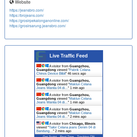
Website
https://jeansbro.com/
https://brojeans.com/
https://grosirpekalonganonline.com/
https://grosirsarung.jeansbro.com/
Live Traffic Feed
A visitor from
Guangzhou,
Guangdong
viewed "
Pabrik Celana
Chinos Device Blibli
"
47 secs ago
A visitor from
Guangzhou,
Guangdong
viewed "
Maklun Celana
Jeans Wanita 04 di…
"
1 min ago
A visitor from
Guangzhou,
Guangdong
viewed "
Maklun Celana
Jeans Wanita 04 di…
"
1 min ago
A visitor from
Guangzhou,
Guangdong
viewed "
Maklun Celana
Jeans Wanita 04 di…
"
2 mins ago
A visitor from
Chicago, Illinois
viewed "
Tailor Celana jeans Denim 04 di
Bandung…
"
2 mins ago
Get Script
Real Time
Tracking ON