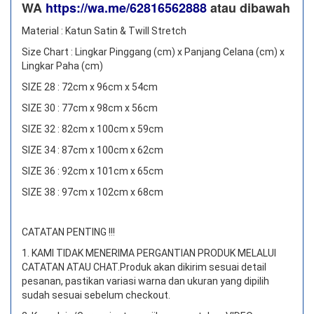
WA
https://wa.me/62816562888
​ atau dibawah
Material : Katun Satin & Twill Stretch
Size Chart : Lingkar Pinggang (cm) x Panjang Celana (cm) x
Lingkar Paha (cm)
SIZE 28 : 72cm x 96cm x 54cm
SIZE 30 : 77cm x 98cm x 56cm
SIZE 32 : 82cm x 100cm x 59cm
SIZE 34 : 87cm x 100cm x 62cm
SIZE 36 : 92cm x 101cm x 65cm
SIZE 38 : 97cm x 102cm x 68cm
CATATAN PENTING !!!
1. KAMI TIDAK MENERIMA PERGANTIAN PRODUK MELALUI
CATATAN ATAU CHAT.
Produk akan dikirim sesuai detail
pesanan, pastikan variasi warna dan ukuran yang dipilih
sudah sesuai sebelum checkout.