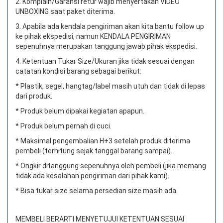
2. Komplain/Garansi retur wajib menyertakan VIDEO
UNBOXING saat paket diterima.
3. Apabila ada kendala pengiriman akan kita bantu follow up
ke pihak ekspedisi, namun KENDALA PENGIRIMAN
sepenuhnya merupakan tanggung jawab pihak ekspedisi.
4. Ketentuan Tukar Size/Ukuran jika tidak sesuai dengan
catatan kondisi barang sebagai berikut:
* Plastik, segel, hangtag/label masih utuh dan tidak di lepas
dari produk.
* Produk belum dipakai kegiatan apapun.
* Produk belum pernah di cuci.
* Maksimal pengembalian H+3 setelah produk diterima
pembeli (terhitung sejak tanggal barang sampai).
* Ongkir ditanggung sepenuhnya oleh pembeli (jika memang
tidak ada kesalahan pengiriman dari pihak kami).
* Bisa tukar size selama persedian size masih ada.
MEMBELI BERARTI MENYETUJUI KETENTUAN SESUAI