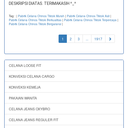
DESKRIPSI DIATAS. TERIMAKASIH ^_^
Tag :
|
Pabrik Celana Chinos Tiktok Murah
|
Pabrik Celana Chinos Tiktok Asli
|
Pabrik Celana Chinos Tiktok Berkualitas
|
Pabrik Celana Chinos Tiktok Terpercaya
|
Pabrik Celana Chinos Tiktok Bergaransi
|
(current)
1
2
3
...
1917
CELANA LOOSE FIT
KONVEKSI CELANA CARGO
KONVEKSI KEMEJA
PAKAIAN WANITA
CELANA JEANS OXYBRO
CELANA JEANS REGULER FIT