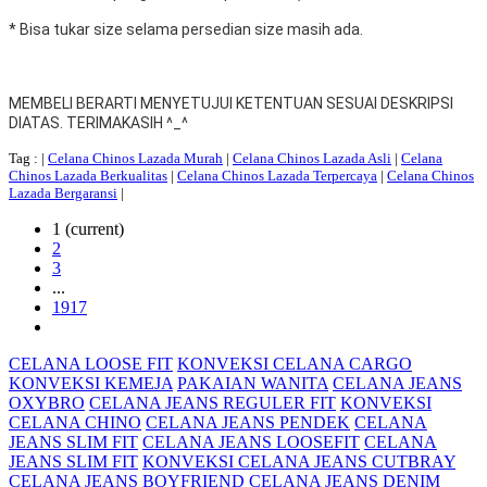
* Bisa tukar size selama persedian size masih ada.
MEMBELI BERARTI MENYETUJUI KETENTUAN SESUAI DESKRIPSI
DIATAS. TERIMAKASIH ^_^
Tag :
|
Celana Chinos Lazada Murah
|
Celana Chinos Lazada Asli
|
Celana
Chinos Lazada Berkualitas
|
Celana Chinos Lazada Terpercaya
|
Celana Chinos
Lazada Bergaransi
|
1
(current)
2
3
...
1917
CELANA LOOSE FIT
KONVEKSI CELANA CARGO
KONVEKSI KEMEJA
PAKAIAN WANITA
CELANA JEANS
OXYBRO
CELANA JEANS REGULER FIT
KONVEKSI
CELANA CHINO
CELANA JEANS PENDEK
CELANA
JEANS SLIM FIT
CELANA JEANS LOOSEFIT
CELANA
JEANS SLIM FIT
KONVEKSI CELANA JEANS CUTBRAY
CELANA JEANS BOYFRIEND
CELANA JEANS DENIM