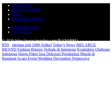
BERANDA
PROFIL PABRIK
INFO
HUBUNGI KAMI
PABRIK KAMI
TENTANG
© 2026 https://www.jeansbro.com/JEANSBRO
RSS
|
sitemap.xml
1000 Artikel
Today's News
MELARGE
BRAND Fashion Bigsize Terbaik di Indonesia
Kontraktor Olahraga
Indonesia
Harga Paket Jasa Dekorasi Pernikahan Murah di
Bandung Acara Event Wedding Decoration Terpercaya