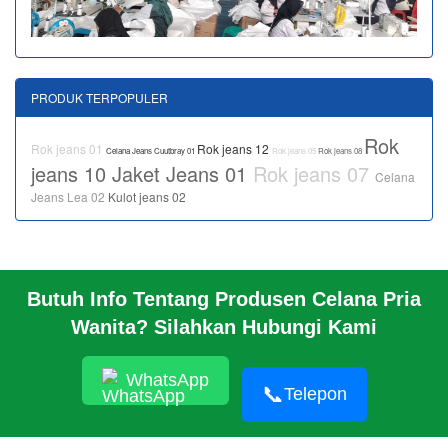
PRODUK TERPOPULER
Rok
Rok jeans 01
Rok jeans 12
Celana Jeans Cuutbray 01
Rok jeans 05
Rok jeans 08
jeans 10
Jaket Jeans 01
Rok jeans 07
Celana
Jeans Lea 02
Kulot jeans 02
Butuh Info Tentang Produsen Celana Pria
BERANDA
Wanita? Silahkan Hubungi Kami
PROFIL PABRIK
INFO
HUBUNGI KAMI
WhatsApp
📞
Telepon
PABRIK KAMI
TENTANG
© 2026 https://www.jeansbro.com/JEANSBRO