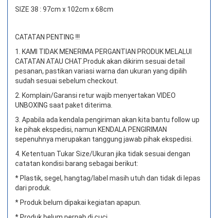
SIZE 38 : 97cm x 102cm x 68cm
CATATAN PENTING !!!
1. KAMI TIDAK MENERIMA PERGANTIAN PRODUK MELALUI
CATATAN ATAU CHAT.
Produk akan dikirim sesuai detail
pesanan, pastikan variasi warna dan ukuran yang dipilih
sudah sesuai sebelum checkout.
2. Komplain/Garansi retur wajib menyertakan VIDEO
UNBOXING saat paket diterima.
3. Apabila ada kendala pengiriman akan kita bantu follow up
ke pihak ekspedisi, namun KENDALA PENGIRIMAN
sepenuhnya merupakan tanggung jawab pihak ekspedisi.
4. Ketentuan Tukar Size/Ukuran jika tidak sesuai dengan
catatan kondisi barang sebagai berikut:
* Plastik, segel, hangtag/label masih utuh dan tidak di lepas
dari produk.
* Produk belum dipakai kegiatan apapun.
* Produk belum pernah di cuci.