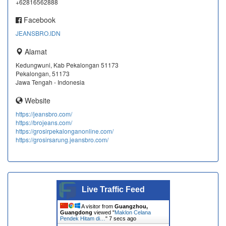
+62816562888
Facebook
JEANSBRO.IDN
Alamat
Kedungwuni, Kab Pekalongan 51173
Pekalongan, 51173
Jawa Tengah - Indonesia
Website
https://jeansbro.com/
https://brojeans.com/
https://grosirpekalonganonline.com/
https://grosirsarung.jeansbro.com/
Live Traffic Feed
A visitor from
Guangzhou,
Guangdong
viewed "
Maklon Celana
Pendek Hitam di…
"
8 secs ago