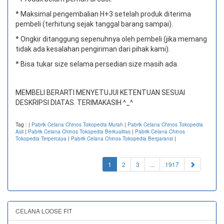
* Maksimal pengembalian H+3 setelah produk diterima
pembeli (terhitung sejak tanggal barang sampai).
* Ongkir ditanggung sepenuhnya oleh pembeli (jika memang
tidak ada kesalahan pengiriman dari pihak kami).
* Bisa tukar size selama persedian size masih ada.
MEMBELI BERARTI MENYETUJUI KETENTUAN SESUAI
DESKRIPSI DIATAS. TERIMAKASIH ^_^
Tag :
|
Pabrik Celana Chinos Tokopedia Murah
|
Pabrik Celana Chinos Tokopedia
Asli
|
Pabrik Celana Chinos Tokopedia Berkualitas
|
Pabrik Celana Chinos
Tokopedia Terpercaya
|
Pabrik Celana Chinos Tokopedia Bergaransi
|
(current)
1
2
3
...
1917
CELANA LOOSE FIT