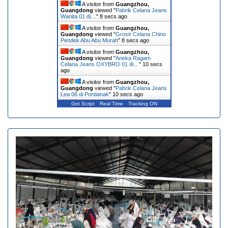
A visitor from
Guangzhou,
Guangdong
viewed "
Pabrik Celana Jeans
Wanita 01 di…
"
9 secs ago
A visitor from
Guangzhou,
Guangdong
viewed "
Grosir Celana Chino
Pendek Abu Abu Murah
"
9 secs ago
A visitor from
Guangzhou,
Guangdong
viewed "
Aneka Ragam
Celana Jeans OXYBRO 01 di…
"
11 secs
ago
A visitor from
Guangzhou,
Guangdong
viewed "
Pabrik Celana Jeans
Lea 06 di Pontianak
"
11 secs ago
Get Script
Real Time
Tracking ON