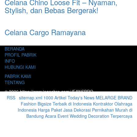
Celana Chino Loose Fit – Nyaman,
Stylish, dan Bebas Bergerak!
Celana Cargo Ramayana
BERANDA
PROFIL PABRIK
INFO
HUBUNGI KAMI
PABRIK KAMI
TENTANG
© 2026 https://www.jeansbro.com/JEANSBRO
RSS
|
sitemap.xml
1000 Artikel
Today's News
MELARGE BRAND
Fashion Bigsize Terbaik di Indonesia
Kontraktor Olahraga
Indonesia
Harga Paket Jasa Dekorasi Pernikahan Murah di
Bandung Acara Event Wedding Decoration Terpercaya