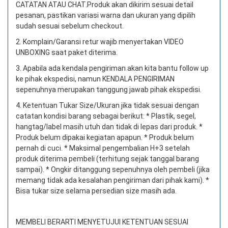
CATATAN ATAU CHAT.
Produk akan dikirim sesuai detail
pesanan, pastikan variasi warna dan ukuran yang dipilih
sudah sesuai sebelum checkout.
2. Komplain/Garansi retur wajib menyertakan VIDEO
UNBOXING saat paket diterima.
3. Apabila ada kendala pengiriman akan kita bantu follow up
ke pihak ekspedisi, namun KENDALA PENGIRIMAN
sepenuhnya merupakan tanggung jawab pihak ekspedisi.
4. Ketentuan Tukar Size/Ukuran jika tidak sesuai dengan
catatan kondisi barang sebagai berikut: * Plastik, segel,
hangtag/label masih utuh dan tidak di lepas dari produk. *
Produk belum dipakai kegiatan apapun. * Produk belum
pernah di cuci. * Maksimal pengembalian H+3 setelah
produk diterima pembeli (terhitung sejak tanggal barang
sampai). * Ongkir ditanggung sepenuhnya oleh pembeli (jika
memang tidak ada kesalahan pengiriman dari pihak kami). *
Bisa tukar size selama persedian size masih ada.
MEMBELI BERARTI MENYETUJUI KETENTUAN SESUAI