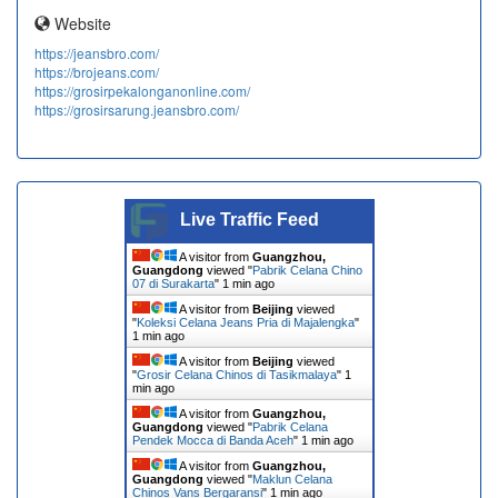
Website
https://jeansbro.com/
https://brojeans.com/
https://grosirpekalonganonline.com/
https://grosirsarung.jeansbro.com/
Live Traffic Feed
A visitor from
Guangzhou,
Guangdong
viewed "
Pabrik Celana Chino
07 di Surakarta
"
1 min ago
A visitor from
Beijing
viewed
"
Koleksi Celana Jeans Pria di Majalengka
"
1 min ago
A visitor from
Beijing
viewed
"
Grosir Celana Chinos di Tasikmalaya
"
1
min ago
A visitor from
Guangzhou,
Guangdong
viewed "
Pabrik Celana
Pendek Mocca di Banda Aceh
"
1 min ago
A visitor from
Guangzhou,
Guangdong
viewed "
Maklun Celana
Chinos Vans Bergaransi
"
1 min ago