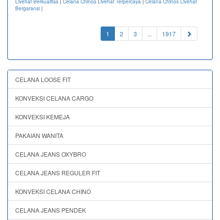
Livehaf Berkualitas
|
Celana Chinos Livehaf Terpercaya
|
Celana Chinos Livehaf
Bergaransi
|
(current)
1
2
3
...
1917
CELANA LOOSE FIT
KONVEKSI CELANA CARGO
KONVEKSI KEMEJA
PAKAIAN WANITA
CELANA JEANS OXYBRO
CELANA JEANS REGULER FIT
KONVEKSI CELANA CHINO
CELANA JEANS PENDEK