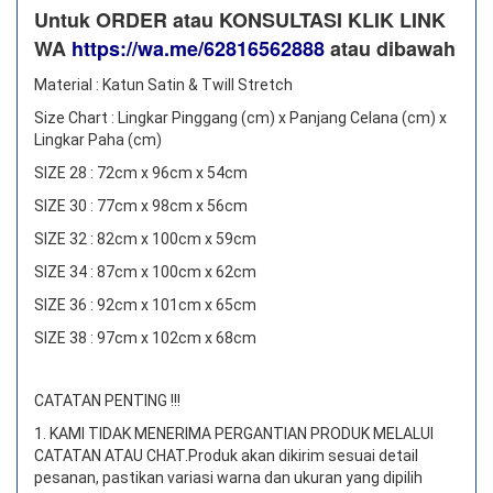
Untuk ORDER atau KONSULTASI KLIK LINK
WA
https://wa.me/62816562888
​ atau dibawah
Material : Katun Satin & Twill Stretch
Size Chart : Lingkar Pinggang (cm) x Panjang Celana (cm) x
Lingkar Paha (cm)
SIZE 28 : 72cm x 96cm x 54cm
SIZE 30 : 77cm x 98cm x 56cm
SIZE 32 : 82cm x 100cm x 59cm
SIZE 34 : 87cm x 100cm x 62cm
SIZE 36 : 92cm x 101cm x 65cm
SIZE 38 : 97cm x 102cm x 68cm
CATATAN PENTING !!!
1. KAMI TIDAK MENERIMA PERGANTIAN PRODUK MELALUI
CATATAN ATAU CHAT.
Produk akan dikirim sesuai detail
pesanan, pastikan variasi warna dan ukuran yang dipilih