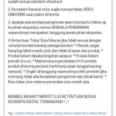
sudah sesuai sebelum checkout.
2. Komplain/Garansi retur wajib menyertakan VIDEO
UNBOXING saat paket diterima.
3. Apabila ada kendala pengiriman akan kita bantu follow up
ke pihak ekspedisi, namun KENDALA PENGIRIMAN
sepenuhnya merupakan tanggung jawab pihak ekspedisi.
4. Ketentuan Tukar Size/Ukuran jika tidak sesuai dengan
catatan kondisi barang sebagai berikut: * Plastik, segel,
hangtag/label masih utuh dan tidak di lepas dari produk. *
Produk belum dipakai kegiatan apapun. * Produk belum
pernah di cuci. * Maksimal pengembalian H+3 setelah
produk diterima pembeli (terhitung sejak tanggal barang
sampai). * Ongkir ditanggung sepenuhnya oleh pembeli (jika
memang tidak ada kesalahan pengiriman dari pihak kami). *
Bisa tukar size selama persedian size masih ada.
MEMBELI BERARTI MENYETUJUI KETENTUAN SESUAI
DESKRIPSI DIATAS. TERIMAKASIH ^_^
Tag :
|
Celana Chinos Livehaf Murah
|
Celana Chinos Livehaf Asli
|
Celana Chinos