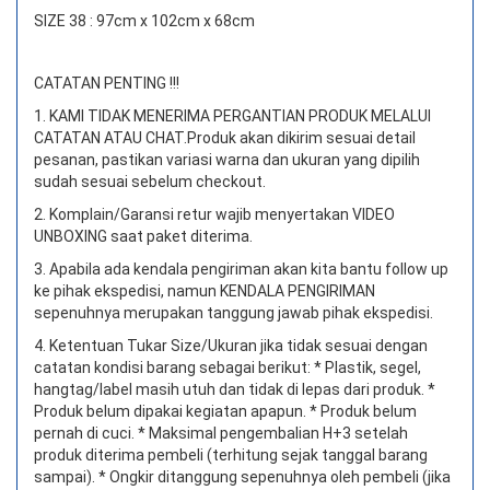
SIZE 38 : 97cm x 102cm x 68cm
CATATAN PENTING !!!
1. KAMI TIDAK MENERIMA PERGANTIAN PRODUK MELALUI
CATATAN ATAU CHAT.
Produk akan dikirim sesuai detail
pesanan, pastikan variasi warna dan ukuran yang dipilih
sudah sesuai sebelum checkout.
2. Komplain/Garansi retur wajib menyertakan VIDEO
UNBOXING saat paket diterima.
3. Apabila ada kendala pengiriman akan kita bantu follow up
ke pihak ekspedisi, namun KENDALA PENGIRIMAN
sepenuhnya merupakan tanggung jawab pihak ekspedisi.
4. Ketentuan Tukar Size/Ukuran jika tidak sesuai dengan
catatan kondisi barang sebagai berikut: * Plastik, segel,
hangtag/label masih utuh dan tidak di lepas dari produk. *
Produk belum dipakai kegiatan apapun. * Produk belum
pernah di cuci. * Maksimal pengembalian H+3 setelah
produk diterima pembeli (terhitung sejak tanggal barang
sampai). * Ongkir ditanggung sepenuhnya oleh pembeli (jika