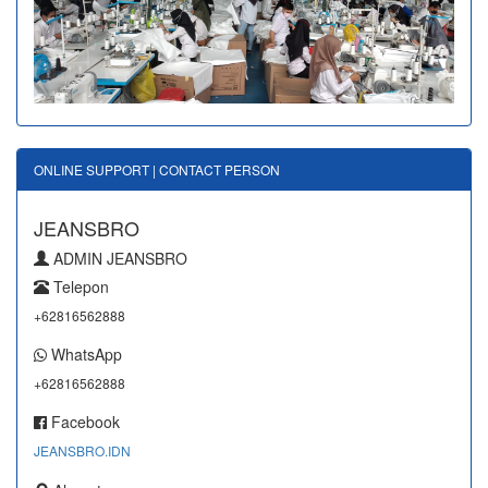
ONLINE SUPPORT | CONTACT PERSON
JEANSBRO
ADMIN JEANSBRO
Telepon
+62816562888
WhatsApp
+62816562888
Facebook
JEANSBRO.IDN