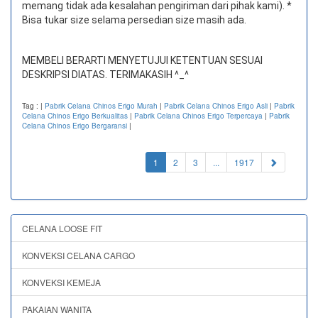
memang tidak ada kesalahan pengiriman dari pihak kami). *
Bisa tukar size selama persedian size masih ada.
MEMBELI BERARTI MENYETUJUI KETENTUAN SESUAI
DESKRIPSI DIATAS. TERIMAKASIH ^_^
Tag :
|
Pabrik Celana Chinos Erigo Murah
|
Pabrik Celana Chinos Erigo Asli
|
Pabrik
Celana Chinos Erigo Berkualitas
|
Pabrik Celana Chinos Erigo Terpercaya
|
Pabrik
Celana Chinos Erigo Bergaransi
|
(current)
1
2
3
...
1917
CELANA LOOSE FIT
KONVEKSI CELANA CARGO
KONVEKSI KEMEJA
PAKAIAN WANITA