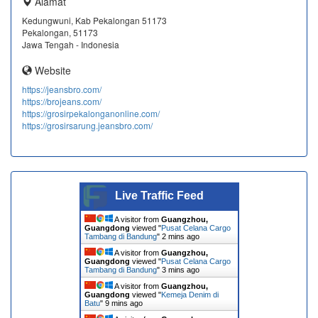
Alamat
Kedungwuni, Kab Pekalongan 51173
Pekalongan, 51173
Jawa Tengah - Indonesia
Website
https://jeansbro.com/
https://brojeans.com/
https://grosirpekalonganonline.com/
https://grosirsarung.jeansbro.com/
Live Traffic Feed
A visitor from
Guangzhou,
Guangdong
viewed "
Pusat Celana Cargo
Tambang di Bandung
"
2 mins ago
A visitor from
Guangzhou,
Guangdong
viewed "
Pusat Celana Cargo
Tambang di Bandung
"
3 mins ago
A visitor from
Guangzhou,
Guangdong
viewed "
Kemeja Denim di
Batu
"
9 mins ago