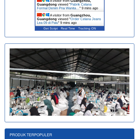
A visitor from
Guangzhou,
Guangdong
viewed "
Pabrik Celana
Formal Denim Pria Wanita…
"
9 mins ago
A visitor from
Guangzhou,
Guangdong
viewed "
Order Celana Jeans
Lea 09 di Palu
"
9 mins ago
Get Script
Real Time
Tracking ON
PRODUK TERPOPULER