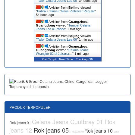
"
Tailor Celana Jeans Lea 06
"
35 secs ago
A visitor from
Beijing
viewed
"
Pabrik Celana Chinos Pinterest Regular
"
55 secs ago
A visitor from
Guangzhou,
Guangdong
viewed "
Tempat Celana
Jeans Lea 01 rhone
"
1 min ago
A visitor from
Beijing
viewed
"
Tailor Celana Jeans Lea 06
"
1 min ago
A visitor from
Guangzhou,
Guangdong
viewed "
Celana Jeans
Wrangler 02 di Jakarta…
"
1 min ago
Get Script
Real Time
Tracking ON
PRODUK TERPOPULER
Celana Jeans Cuutbray 01
Rok
Rok jeans 01
jeans 12
Rok jeans 05
Rok jeans 10
Rok jeans 08
Jaket