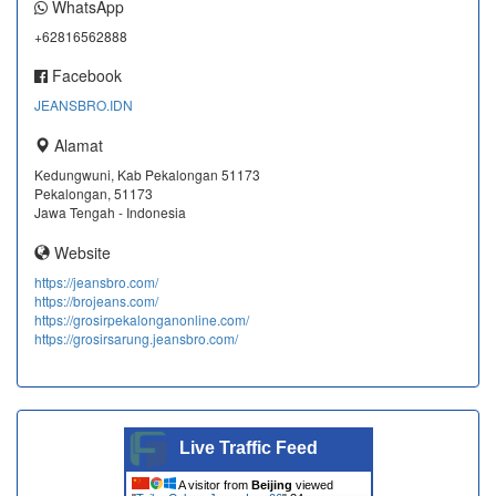
WhatsApp
+62816562888
Facebook
JEANSBRO.IDN
Alamat
Kedungwuni, Kab Pekalongan 51173
Pekalongan, 51173
Jawa Tengah - Indonesia
Website
https://jeansbro.com/
https://brojeans.com/
https://grosirpekalonganonline.com/
https://grosirsarung.jeansbro.com/
Live Traffic Feed
A visitor from
Beijing
viewed