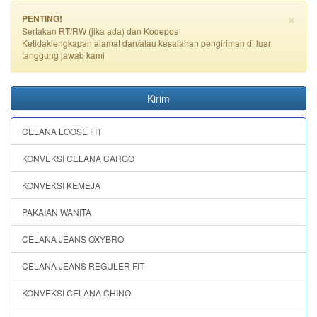
×
PENTING!
Sertakan RT/RW (jika ada) dan Kodepos
Ketidaklengkapan alamat dan/atau kesalahan pengiriman di luar
tanggung jawab kami
Kirim
CELANA LOOSE FIT
KONVEKSI CELANA CARGO
KONVEKSI KEMEJA
PAKAIAN WANITA
CELANA JEANS OXYBRO
CELANA JEANS REGULER FIT
KONVEKSI CELANA CHINO