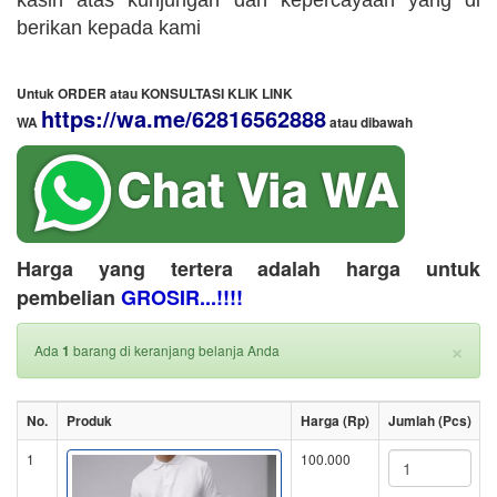
kasih atas kunjungan dan kepercayaan yang di
berikan kepada kami
Untuk ORDER atau KONSULTASI KLIK LINK
https://wa.me/62816562888
WA
​ atau dibawah
Harga yang tertera adalah harga untuk
pembelian
GROSIR...!!!!
×
Ada
1
barang di keranjang belanja Anda
No.
Produk
Harga (Rp)
Jumlah (Pcs)
S
1
100.000