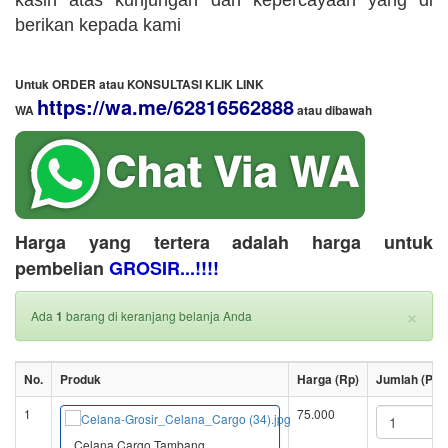
kasih atas kunjungan dan kepercayaan yang di
berikan kepada kami
Untuk ORDER atau KONSULTASI KLIK LINK
https://wa.me/62816562888
WA
​ atau dibawah
Harga yang tertera adalah harga untuk
pembelian
GROSIR...!!!!
×
Ada
1
barang di keranjang belanja Anda
No.
Produk
Harga (Rp)
Jumlah (Pcs
1
75.000
Celana Cargo Tambang