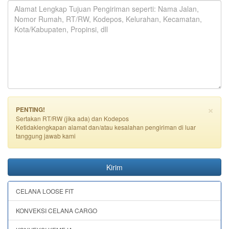
×
PENTING!
Sertakan RT/RW (jika ada) dan Kodepos
Ketidaklengkapan alamat dan/atau kesalahan pengiriman di luar
tanggung jawab kami
Kirim
CELANA LOOSE FIT
KONVEKSI CELANA CARGO