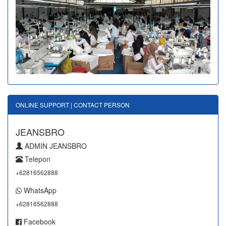
ONLINE SUPPORT | CONTACT PERSON
JEANSBRO
ADMIN JEANSBRO
Telepon
+62816562888
WhatsApp
+62816562888
Facebook