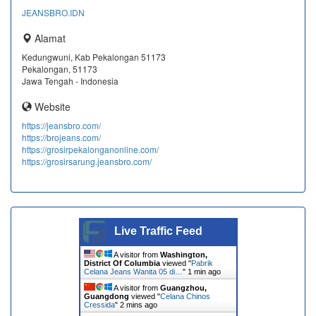
JEANSBRO.IDN
Alamat
Kedungwuni, Kab Pekalongan 51173
Pekalongan, 51173
Jawa Tengah - Indonesia
Website
https://jeansbro.com/
https://brojeans.com/
https://grosirpekalonganonline.com/
https://grosirsarung.jeansbro.com/
Live Traffic Feed
A visitor from
Washington,
District Of Columbia
viewed "
Pabrik
Celana Jeans Wanita 05 di…
"
1 min ago
A visitor from
Guangzhou,
Guangdong
viewed "
Celana Chinos
Cressida
"
2 mins ago