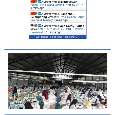
A visitor from
Beijing
viewed
"
Jasa Bikin Celana Jeans OXYBRO 02…
"
4 mins ago
A visitor from
Guangzhou,
Guangdong
viewed "
Grosir Celana Cargo
Volcom di Malang
"
6 mins ago
A visitor from
Cape Coral, Florida
viewed "
0816562888 JEANSBRO - Pabrik
Pakaian &…
"
8 mins ago
Get Script
Real Time
Tracking ON