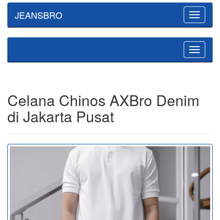
JEANSBRO
Toggle
navigatio
Toggle
navigatio
Celana Chinos AXBro Denim
di Jakarta Pusat