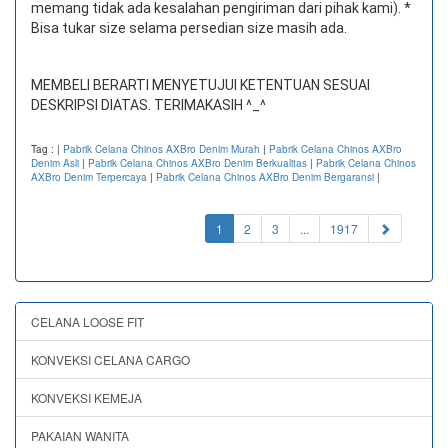
memang tidak ada kesalahan pengiriman dari pihak kami). *
Bisa tukar size selama persedian size masih ada.
MEMBELI BERARTI MENYETUJUI KETENTUAN SESUAI
DESKRIPSI DIATAS. TERIMAKASIH ^_^
Tag :
|
Pabrik Celana Chinos AXBro Denim Murah
|
Pabrik Celana Chinos AXBro
Denim Asli
|
Pabrik Celana Chinos AXBro Denim Berkualitas
|
Pabrik Celana Chinos
AXBro Denim Terpercaya
|
Pabrik Celana Chinos AXBro Denim Bergaransi
|
(current)
1
2
3
...
1917
CELANA LOOSE FIT
KONVEKSI CELANA CARGO
KONVEKSI KEMEJA
PAKAIAN WANITA