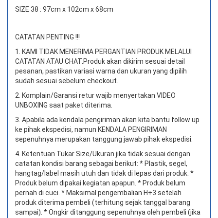
SIZE 38 : 97cm x 102cm x 68cm
CATATAN PENTING !!!
1. KAMI TIDAK MENERIMA PERGANTIAN PRODUK MELALUI
CATATAN ATAU CHAT.
Produk akan dikirim sesuai detail
pesanan, pastikan variasi warna dan ukuran yang dipilih
sudah sesuai sebelum checkout.
2. Komplain/Garansi retur wajib menyertakan VIDEO
UNBOXING saat paket diterima.
3. Apabila ada kendala pengiriman akan kita bantu follow up
ke pihak ekspedisi, namun KENDALA PENGIRIMAN
sepenuhnya merupakan tanggung jawab pihak ekspedisi.
4. Ketentuan Tukar Size/Ukuran jika tidak sesuai dengan
catatan kondisi barang sebagai berikut: * Plastik, segel,
hangtag/label masih utuh dan tidak di lepas dari produk. *
Produk belum dipakai kegiatan apapun. * Produk belum
pernah di cuci. * Maksimal pengembalian H+3 setelah
produk diterima pembeli (terhitung sejak tanggal barang
sampai). * Ongkir ditanggung sepenuhnya oleh pembeli (jika