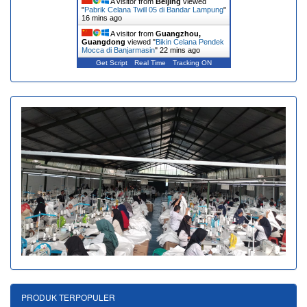
A visitor from
Beijing
viewed
"
Pabrik Celana Twill 05 di Bandar Lampung
"
16 mins ago
A visitor from
Guangzhou,
Guangdong
viewed "
Bikin Celana Pendek
Mocca di Banjarmasin
"
22 mins ago
Get Script
Real Time
Tracking ON
PRODUK TERPOPULER