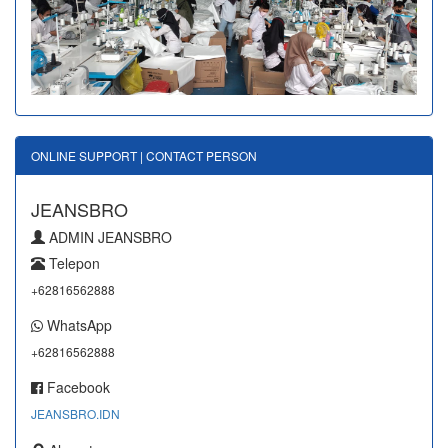
ONLINE SUPPORT | CONTACT PERSON
JEANSBRO
ADMIN JEANSBRO
Telepon
+62816562888
WhatsApp
+62816562888
Facebook
JEANSBRO.IDN