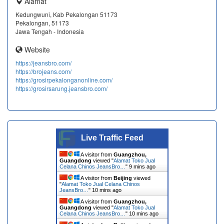
Alamat
Kedungwuni, Kab Pekalongan 51173
Pekalongan, 51173
Jawa Tengah - Indonesia
Website
https://jeansbro.com/
https://brojeans.com/
https://grosirpekalonganonline.com/
https://grosirsarung.jeansbro.com/
Live Traffic Feed
A visitor from
Guangzhou,
Guangdong
viewed "
Alamat Toko Jual
Celana Chinos JeansBro…
"
9 mins ago
A visitor from
Beijing
viewed
"
Alamat Toko Jual Celana Chinos
JeansBro…
"
10 mins ago
A visitor from
Guangzhou,
Guangdong
viewed "
Alamat Toko Jual
Celana Chinos JeansBro…
"
10 mins ago