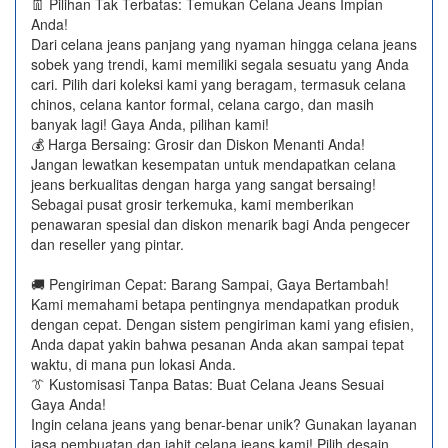
👖 Pilihan Tak Terbatas: Temukan Celana Jeans Impian
Anda!
Dari celana jeans panjang yang nyaman hingga celana jeans
sobek yang trendi, kami memiliki segala sesuatu yang Anda
cari. Pilih dari koleksi kami yang beragam, termasuk celana
chinos, celana kantor formal, celana cargo, dan masih
banyak lagi! Gaya Anda, pilihan kami!
💰 Harga Bersaing: Grosir dan Diskon Menanti Anda!
Jangan lewatkan kesempatan untuk mendapatkan celana
jeans berkualitas dengan harga yang sangat bersaing!
Sebagai pusat grosir terkemuka, kami memberikan
penawaran spesial dan diskon menarik bagi Anda pengecer
dan reseller yang pintar.
🚚 Pengiriman Cepat: Barang Sampai, Gaya Bertambah!
Kami memahami betapa pentingnya mendapatkan produk
dengan cepat. Dengan sistem pengiriman kami yang efisien,
Anda dapat yakin bahwa pesanan Anda akan sampai tepat
waktu, di mana pun lokasi Anda.
👔 Kustomisasi Tanpa Batas: Buat Celana Jeans Sesuai
Gaya Anda!
Ingin celana jeans yang benar-benar unik? Gunakan layanan
jasa pembuatan dan jahit celana jeans kami! Pilih desain,