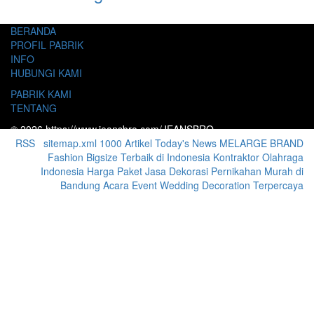
BERANDA
PROFIL PABRIK
INFO
HUBUNGI KAMI
PABRIK KAMI
TENTANG
© 2026 https://www.jeansbro.com/JEANSBRO
RSS
|
sitemap.xml
1000 Artikel
Today's News
MELARGE BRAND
Fashion Bigsize Terbaik di Indonesia
Kontraktor Olahraga
Indonesia
Harga Paket Jasa Dekorasi Pernikahan Murah di
Bandung Acara Event Wedding Decoration Terpercaya