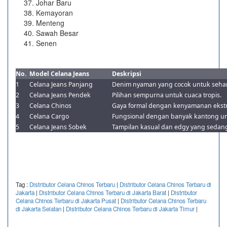
Johar Baru
Kemayoran
Menteng
Sawah Besar
Senen
No.
Model Celana Jeans
Deskripsi
1
Celana Jeans Panjang
Denim nyaman yang cocok untuk sehari
2
Celana Jeans Pendek
Pilihan sempurna untuk cuaca tropis.
3
Celana Chinos
Gaya formal dengan kenyamanan ekstr
4
Celana Cargo
Fungsional dengan banyak kantong unt
5
Celana Jeans Sobek
Tampilan kasual dan edgy yang sedang
Tag :
Distributor Celana Chinos Terbaru
|
Distributor Celana Chinos Terbaru di
Jakarta
|
Distributor Celana Chinos Terbaru di Jakarta Barat
|
Distributor
Celana Chinos Terbaru di Jakarta Pusat
|
Distributor Celana Chinos Terbaru
di Jakarta Selatan
|
Distributor Celana Chinos Terbaru di Jakarta Timur
|