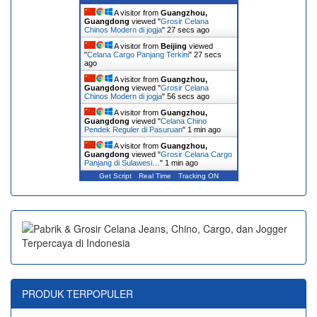
A visitor from
Guangzhou,
Guangdong
viewed "
Grosir Celana
Chinos Modern di jogja
"
28 secs ago
A visitor from
Beijing
viewed
"
Celana Cargo Panjang Terkini
"
28 secs
ago
A visitor from
Guangzhou,
Guangdong
viewed "
Grosir Celana
Chinos Modern di jogja
"
57 secs ago
A visitor from
Guangzhou,
Guangdong
viewed "
Celana Chino
Pendek Reguler di Pasuruan
"
1 min ago
A visitor from
Guangzhou,
Guangdong
viewed "
Grosir Celana Cargo
Panjang di Sulawesi…
"
1 min ago
Get Script
Real Time
Tracking ON
PRODUK TERPOPULER