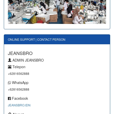
ONLINE SUPPORT | CONTACT PERSON
JEANSBRO
ADMIN JEANSBRO
Telepon
+62816562888
WhatsApp
+62816562888
Facebook
JEANSBRO.IDN