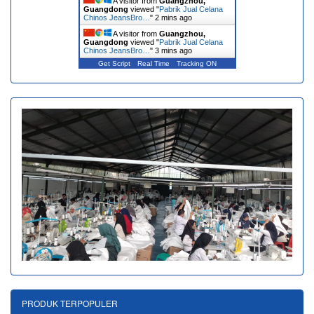
A visitor from
Guangzhou,
Guangdong
viewed "
Pabrik Jual Celana
Chinos JeansBro…
"
2 mins ago
A visitor from
Guangzhou,
Guangdong
viewed "
Pabrik Jual Celana
Chinos JeansBro…
"
3 mins ago
Get Script
Real Time
Tracking ON
PRODUK TERPOPULER