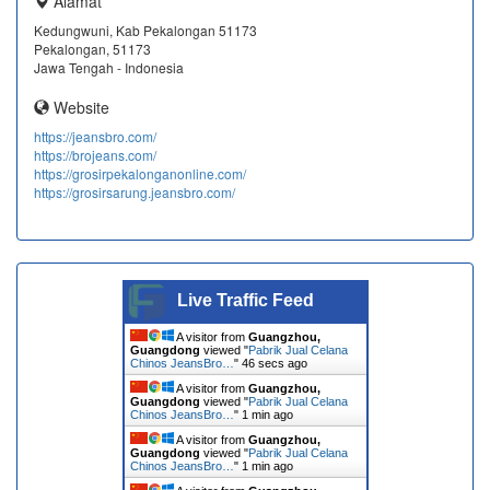
Alamat
Kedungwuni, Kab Pekalongan 51173
Pekalongan, 51173
Jawa Tengah - Indonesia
Website
https://jeansbro.com/
https://brojeans.com/
https://grosirpekalonganonline.com/
https://grosirsarung.jeansbro.com/
Live Traffic Feed
A visitor from
Guangzhou,
Guangdong
viewed "
Pabrik Jual Celana
Chinos JeansBro…
"
46 secs ago
A visitor from
Guangzhou,
Guangdong
viewed "
Pabrik Jual Celana
Chinos JeansBro…
"
1 min ago
A visitor from
Guangzhou,
Guangdong
viewed "
Pabrik Jual Celana
Chinos JeansBro…
"
1 min ago