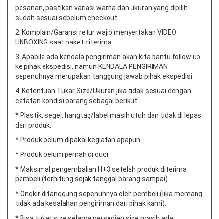
pesanan, pastikan variasi warna dan ukuran yang dipilih
sudah sesuai sebelum checkout.
2. Komplain/Garansi retur wajib menyertakan VIDEO
UNBOXING saat paket diterima.
3. Apabila ada kendala pengiriman akan kita bantu follow up
ke pihak ekspedisi, namun KENDALA PENGIRIMAN
sepenuhnya merupakan tanggung jawab pihak ekspedisi.
4. Ketentuan Tukar Size/Ukuran jika tidak sesuai dengan
catatan kondisi barang sebagai berikut:
* Plastik, segel, hangtag/label masih utuh dan tidak di lepas
dari produk.
* Produk belum dipakai kegiatan apapun.
* Produk belum pernah di cuci.
* Maksimal pengembalian H+3 setelah produk diterima
pembeli (terhitung sejak tanggal barang sampai).
* Ongkir ditanggung sepenuhnya oleh pembeli (jika memang
tidak ada kesalahan pengiriman dari pihak kami).
* Bisa tukar size selama persedian size masih ada.